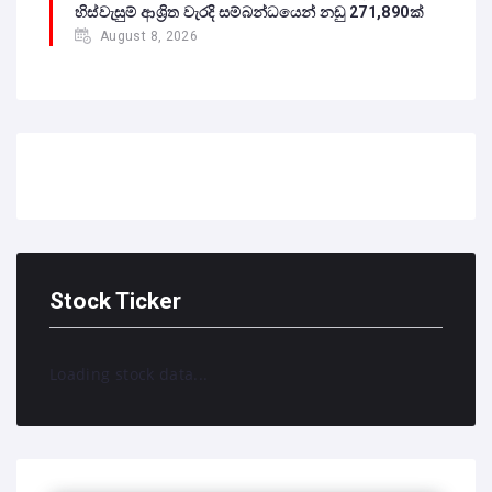
හිස්වැසුම් ආශ්‍රිත වැරදි සම්බන්ධයෙන් නඩු 271,890ක්
August 8, 2026
Stock Ticker
Loading stock data...