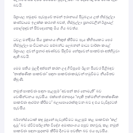
බවයි.
ඊශ්‍රායල හමුදාව පැවසුවේ තමන් ඉරානයේ පිටුබලය ලත් හිස්බුල්ලා
කණ්ඩායම ඉලක්ක කරගත් බවත්, හිස්බුල්ලා ප්‍රහාරවලින් ඊශ්‍රායල්
සොල්දාදුවන් සිව්දෙනෙකු මිය ගිය බවත්ය.
ධවල මන්දිරය සිය ප්‍රකාශය නිකුත් කිරීමට පැය කිහිපයකට පෙර
හිස්බුල්ලා සංවිධානයට සම්බන්ධ ලෙබනන් මාධ්‍ය වාර්තා කළේ
ඊශ්‍රායල ගුවන් ප්‍රහාර අඛණ්ඩව සිදුවීම හේතුවෙන් සාකච්ඡා අත්හිටුවා
ඇති බවයි.
මෙම සතිය මුලදී අත්සන් කරන ලද ගිවිසුමේ ඊළඟ පියවර පිළිබඳව
“තාක්ෂණික සාකච්ඡා” සඳහා සාකච්ඡාකරුවන් හමුවීමට නියමිතව
තිබුණි.
නමුත් සාකච්ඡා සඳහා සැලසුම් “අවසන් කර නොමැති” බව
වොෂින්ටනය පැවසීය. එක්සත් ජනපදය “හැකි ඉක්මනින් තාක්ෂණික
සාකච්ඡා ආරම්භ කිරීමට” බලාපොරොත්තු වන බව ද එය වැඩිදුරටත්
පැවසීය.
බර්ගන්ස්ටොක් කඳු මුදුනේ පැවැත්වීමට සැලසුම් කළ සාකච්ඡා “කල්
දැමූ” බව ස්විට්සර්ලන්ත විදේශ අමාත්‍යාංශය පසුව තහවුරු කළ නමුත්
සාකච්ඡා සඳහා සූදානම් කිරීම් දිගටම පවතින බව එය පැවසීය.