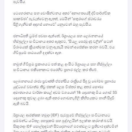
පැවසීය.
ටෙහෙරානය සහ වොෂින්ටනය අතර “අනාගතයේදී ද්විපාර්ශ්වික
සාකච්ඡා” පැවැත්වෙනු ඇතත්, මෙයින් “සතුරාගේ ස්ථාවරය
පිළිගැනීමක් අදහස් නොවේ” යනුවෙන් ඔහු පැවසීය.
ජනාධිපති ට්‍රම්ප් පවසා ඇත්තේ, ඊශ්‍රායලය සහ ලෙබනනයේ
හිස්බුල්ලා සංවිධානය අතර ඇතුළුව, “සියලු පෙරමුණු වලින්” සටන්
විරාමයක් ක්‍රියාත්මක වනු ඇතැයි තමන් අපේක්ෂා කරන බවයි, එය
ගිවිසුමේ පාඨයෙහි ද දක්වා ඇත.
නමුත් ගිවිසුම ප්‍රකාශයට පත් කළ දා සිට ඊශ්‍රායලය සහ හිස්බුල්ලා
සංවිධානය එකිනෙකාට එරෙහිව ප්‍රහාර එල්ල කර තිබේ.
ලෙබනනයේ රාජ්‍ය ප්‍රවෘත්ති ඒජන්සිය රාත්‍රියේ සිදු වූ බෝම්බ ප්‍රහාරය
යුද්ධයේ වඩාත්ම තීව්‍ර එකක් ලෙස විස්තර කළ අතර සෞඛ්‍ය
අමාත්‍යාංශය වාර්තා කළේ අවම වශයෙන් 18 දෙනෙකු මිය ගොස් 33
දෙනෙකු තුවාල ලබා ඇති අතර ගොඩනැගිලි කිහිපයකට හානි සිදුවී
ඇති බවයි.
ඊශ්‍රායල ආරක්ෂක හමුදා (IDF) පැවසුවේ හිස්බුල්ලා සංවිධානයට
සම්බන්ධ යටිතල පහසුකම් සහ පුද්ගලයින් ඉලක්ක කරගත් බවයි.
සිකුරාදා IDF සොල්දාදුවන් සිව්දෙනාගේ මරණවලට ප්‍රතිචාර දක්වමින්
ඊශ්‍රායලයේ අන්ත දක්ෂිණාංශික ජාතික ආරක්ෂක අමාත්‍ය ඉටමාර්