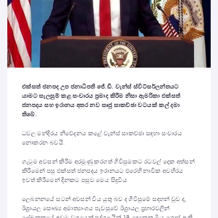
එක්සත් ජනපද උප ජනාධිපති ජේ.ඩී. වැන්ස් ස්විට්සර්ලන්තයට
යාමට සැලසුම් කළ සංචාරය ප්‍රමාද කිරීම නිසා ඇමරිකා එක්සත්
ජනපදය සහ ඉරානය අතර නව සෘජු සාකච්ඡා වටයක් කල් දමා
තිබේ.
ධවල මන්දිරය නිවේදනය කළේ වැන්ස් සාකච්ඡා සඳහා සංචාරය
නොකරන බවයි.
ගැටුම අවසන් කිරීම අරමුණු කරගත් ගිවිසුමකට රටවල් දෙක අත්සන්
කිරීමෙන් පසු එක්සත් ජනපදය ඉරානයට එරෙහි නාවික අවහිරය
ඉවත් කිරීමෙන් දිනකට පසුව මෙය සිදුවිය.
ලෙබනනයේ සටන් අවසන් විය යුතු බව ද ගිවිසුමේ සඳහන් වුව ද,
ඊශ්‍රායල සෞඛ්‍ය අමාත්‍යාංශය පැවසුවේ ඊශ්‍රායල ප්‍රහාරවලින්
ලේබනනයේ අවම වශයෙන් පුද්ගලයින් 18 දෙනෙකු මිය ගොස් ඇති