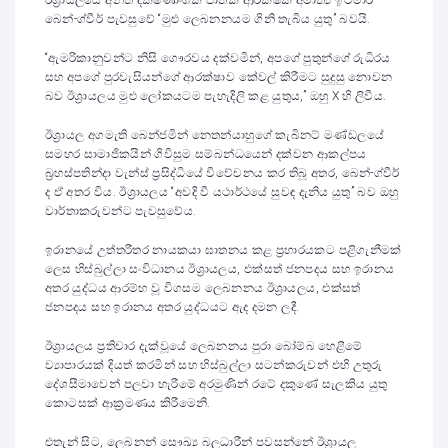
බෙන්-ග්වීර් පැවසුවේ “මුළු ලෙබනනයම ගිනි තැබිය යුතු” බවයි.
“ඇමරිකානුවන්ට නිසි ගෞරවය දක්වමින්, අපගේ පුතුන්ගේ රුධිරය
සහ අපගේ පුරවැසියන්ගේ ආරක්ෂාව කේවල් කිරීමට සුදුසු නොවන
බව ඊශ්‍රායලය මුළු ලෝකයටම පැහැදිලි කළ යුතුය,” ඔහු X හි ලිවීය.
ඊශ්‍රායල අගමැති බෙන්ජමින් නෙතන්යාහුගේ කැබිනට් මණ්ඩලයේ
සමහර සාමාජිකයින් ගිවිසුම සම්බන්ධයෙන් දක්වන ආකල්පය
බ්‍රහස්පතින්දා වැන්ස් ප්‍රසිද්ධියේ විවේචනය කර තිබූ අතර, බෙන්-ග්වීර්
ද ඒ අතර විය. ඊශ්‍රායලය “අවදි වී යථාර්ථයේ සුවඳ දැනිය යුතු” බව ඔහු
වාර්තාකරුවන්ට පැවසුවේය.
ඉරානයේ උත්තරීතර නායකයා ඝාතනය කළ ප්‍රහාරයකට පළිගැනීමක්
ලෙස හිස්බුල්ලා සංවිධානය ඊශ්‍රායලය, එක්සත් ජනපදය සහ ඉරානය
අතර යුද්ධය ආරම්භ වූ විගසම ලෙබනනය ඊශ්‍රායලය, එක්සත්
ජනපදය සහ ඉරානය අතර යුද්ධයට ඇද දමන ලදී.
ඊශ්‍රායලය ප්‍රතිචාර දැක්වූයේ ලෙබනනය පුරා බෝම්බ හෙළීමේ
ව්‍යාපාරයක් දියත් කරමින් සහ හිස්බුල්ලා සටන්කරුවන් එහි උතුරු
දේශසීමාවෙන් පලවා හැරීමේ අරමුණින් රටේ දකුණේ සැලකිය යුතු
කොටසක් ආක්‍රමණය කිරීමෙනි.
එතැන් සිට, ලෙබනන් සෞඛ්‍ය බලධාරීන් පවසන්නේ ඊශ්‍රායල