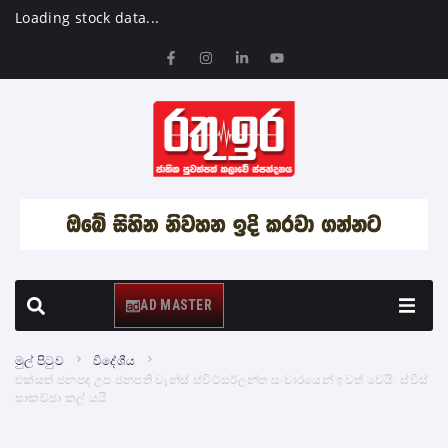
Loading stock data...
AD MASTER
මුල් පිටුව
විදේශීය
එක්සත් ජනපද උප ජනපති වෑන්ස් ස්විට්සර්ලන්ත සංචාරයෙන් ඉවත් වෙයි: ස්විස්
සාකච්ඡා කල් යයි