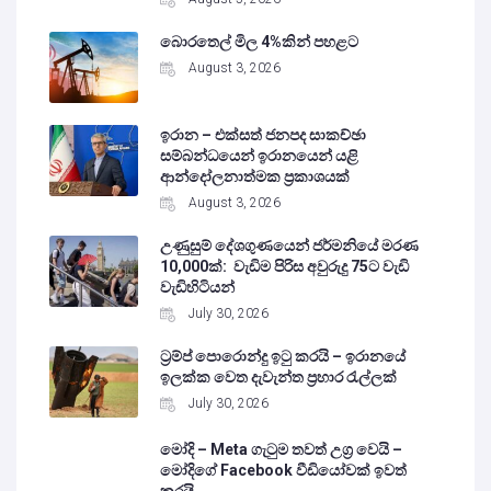
බොරතෙල් මිල 4%කින් පහළට
August 3, 2026
ඉරාන – එක්සත් ජනපද සාකච්ඡා
සම්බන්ධයෙන් ඉරානයෙන් යළි
ආන්දෝලනාත්මක ප්‍රකාශයක්
August 3, 2026
උණුසුම් දේශගුණයෙන් ජර්මනියේ මරණ
10,000ක්: වැඩිම පිරිස අවුරුදු 75ට වැඩි
වැඩිහිටියන්
July 30, 2026
ට්‍රම්ප් පොරොන්දු ඉටු කරයි – ඉරානයේ
ඉලක්ක වෙත දැවැන්ත ප්‍රහාර රැල්ලක්
July 30, 2026
මෝදි – Meta ගැටුම තවත් උග්‍ර වෙයි –
මෝදිගේ Facebook වීඩියෝවක් ඉවත්
කරයි