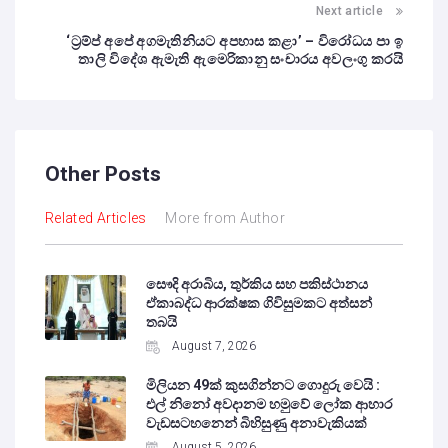
Next article
‘ට්‍රම්ප් අපේ අගමැතිනියට අපහාස කළා’ – විරෝධය පා ඉ
තාලි විදේශ ඇමැති ඇමෙරිකානු සංචාරය අවලංගු කරයි
Other Posts
Related Articles
More from Author
සෞදි අරාබිය, තුර්කිය සහ පකිස්ථානය
ඒකාබද්ධ ආරක්ෂක ගිවිසුමකට අත්සන්
තබයි
August 7, 2026
මිලියන 49ක් කුසගින්නට ගොදුරු වෙයි :
එල් නිනෝ අවදානම හමුවේ ලෝක ආහාර
වැඩසටහනෙන් බිහිසුණු අනාවැකියක්
August 5, 2026