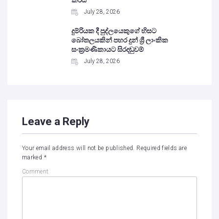
July 28, 2026
දුම්රියක දී පුද්ලයෙකුගේ හිසට
බෝතලයකින් පහර දුන් ශ්‍රී ලාංකික
සංක්‍රමණිකායට සිරදඬුවම්
July 28, 2026
Leave a Reply
Your email address will not be published.
Required fields are
marked
*
Comment