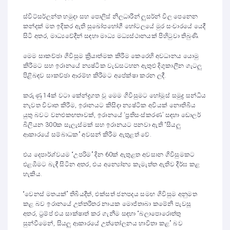
ස්විට්සර්ලන්ත හමුදා සහ පොලිස් නිලධාරීන් ලුසර්න් විල පෙනෙන
කන්දක් මත ඉදිකර ඇති සුඛෝපභෝගී හෝටලයේ මුර සංචාරයේ යෙදී
සිටි අතර, මාධ්‍යවේදීන් සඳහා මාධ්‍ය මධ්‍යස්ථානයක් පිහිටුවා තිබුණි.
මෙම සාකච්ඡා ගිවිසුම ක්‍රියාත්මක කිරීම කෙරෙහි අවධානය යොමු
කිරීමට සහ ඉරානයේ න්‍යෂ්ටික වැඩසටහන ඇතුළු දිගුකාලීන ගැටලු
පිළිබඳව සාකච්ඡා ආරම්භ කිරීමට අපේක්ෂා කරන ලදී.
කරුණු 14ක් වටා කේන්ද්‍රගත වූ මෙම ගිවිසුමට හෝමූස් සමුද්‍ර සන්ධිය
නැවත විවෘත කිරීම, ඉරානයට කිසිදා න්‍යෂ්ටික අවියක් නොතිබිය
යුතු බවට වනඑකඟතාවක්, ඉරානයේ ‘ප්‍රතිසංස්කරණ’ සඳහා ඩොලර්
බිලියන 300ක සැලැස්මක් සහ ඉරානයට පනවා ඇති “සියලු
ආකාරයේ සම්බාධක” අවසන් කිරීම ඇතුළත් වේ.
එය දෙපාර්ශ්වයම “උපරිම” දින 60ක් ඇතුළත අවසාන ගිවිසුමකට
එළඹීමට බැඳී සිටින අතර, එය අන්‍යෝන්‍ය කැමැත්ත ඇතිව දීර්ඝ කළ
හැකිය.
“වෙනස් මතයක්” තිබියදීත්, එක්සත් ජනපදය සමඟ ගිවිසුම අනුමත
කළ බව ඉරානයේ උත්තරීතර නායක මොජ්තාබා කමේනි පැවසූ
අතර, ට්‍රම්ප් එය සාක්ෂාත් කර ගැනීම සඳහා “බලාපොරොත්තු
සුන්වීමෙන්, සියලු ආකාරයේ උත්තෝලනය භාවිතා කළ” බව