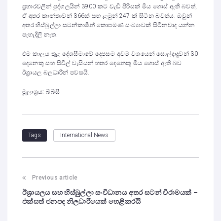
ප්‍රහාරවලින් පුද්ගලයින් 3900 කට වැඩි පිරිසක් මිය ගොස් ඇති බවත්,
ඒ අතර කාන්තාවන් 366ක් සහ ළමුන් 247 ක් සිටින බවත්ය. ඔවුන්
අතර හිස්බුල්ලා සටන්කාමීන් කොපමණ සංඛ්‍යාවක් සිටිනවාද යන්න
පැහැදිලි නැත.
එම කාලය තුළ දේශසීමාවේ දෙපසම අවම වශයෙන් සොල්දාදුවන් 30
දෙනෙකු සහ සිවිල් වැසියන් හතර දෙනෙකු මිය ගොස් ඇති බව
ඊශ්‍රායල බලධාරීන් පවසයි.
මූලාශ්‍රය: බීබීසී
International News
Tags
Previous article
ඊශ්‍රායලය සහ හිස්බුල්ලා සංවිධානය අතර සටන් විරාමයක් –
එක්සත් ජනපද නිලධාරියෙක් හෙළිකරයි