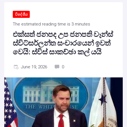
විදේශීය
The estimated reading time is 3 minutes
එක්සත් ජනපද උප ජනපති වෑන්ස්
ස්විට්සර්ලන්ත සංචාරයෙන් ඉවත්
වෙයි: ස්විස් සාකච්ඡා කල් යයි
June 19, 2026
0