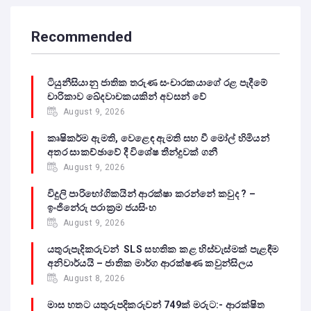
Recommended
ටියුනීසියානු ජාතික තරුණ සංචාරකයාගේ රළ පැදීමේ
චාරිකාව ඛේදවාචකයකින් අවසන් වේ‍
August 9, 2026
කෘෂිකර්ම ඇමති, වෙළෙඳ ඇමති සහ වී මෝල් හිමියන්
අතර සාකච්ඡාවේ දී විශේෂ තීන්දුවක් ගනී
August 9, 2026
විදුලි පාරිභෝගිකයින් ආරක්ෂා කරන්නේ කවුද ? –
ඉංජිනේරු පරාක්‍රම ජයසිංහ
August 9, 2026
යතුරුපැදිකරුවන් SLS සහතික කළ හිස්වැස්මක් පැළඳීම
අනිවාර්යයි – ජාතික මාර්ග ආරක්ෂණ කවුන්සිලය
August 8, 2026
මාස හතට යතුරුපදිකරුවන් 749ක් මරුට:- ආරක්ෂිත