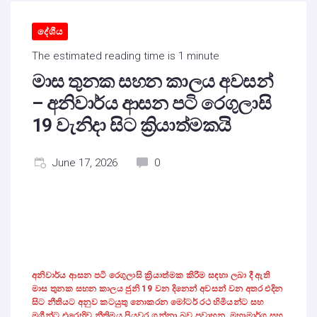
දේශීය
The estimated reading time is 1 minute
මාස තුනක සහන කාලය අවසන්
– අනිවාර්ය ආසන පටි රෙගුලාසි
19 වැනිදා සිට ක්‍රියාත්මකයි
June 17, 2026
0
අනිවාර්ය ආසන පටි රෙගුලාසි ක්‍රියාත්මක කිරීම සඳහා ලබා දී ඇති
මාස තුනක සහන කාලය ජුනි 19 වන දිනෙන් අවසන් වන අතර එදින
සිට නීතියට අනුව කටයුතු නොකරන මෝටර් රථ හිමියන්ට සහ
මගීන්ට එරෙහිව නීතිමය පියවර ගන්නා බව ප්‍රවාහන, මහාමාර්ග සහ