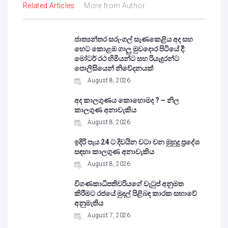
Related Articles
More from Author
ජාත්‍යන්තර සරුංගල් සැණකෙළිය අද සහ
හෙට කොළඹ ගාලු මුවදොර පිටියේ දී:
මෝටර් රථ හිමියන්ට සහ රියැදුරන්ට
පොලිසියෙන් නිවේදනයක්
August 8, 2026
අද කාලගුණය කොහොමද ? – නිල
කාලගුණ අනාවැකිය
August 8, 2026
ඉදිරි පැය 24 ට දිවයින වටා වන මුහුදු ප්‍රදේශ
සඳහා කාලගුණ අනාවැකිය
August 8, 2026
විගණකාධිපතිවරියගේ වැටුප් අනුමත
කිරීමට රජයේ මුදල් පිළිබඳ කාරක සභාවේ
අනුමැතිය
August 7, 2026