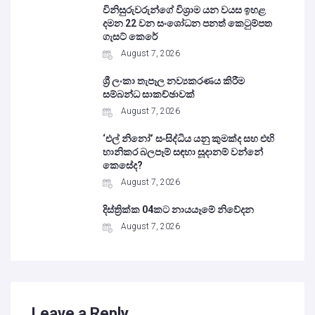
විනිසුරුවරුන්ගේ විශ්‍රාම යන වයස ඉහළ
දමන 22 වන සංශෝධන පනත් කෙටුම්පත
ගැසට් කෙරේ
August 7, 2026
ශ්‍රී ලංකා තැපෑල නව්‍යකරණය කිරීම
සම්බන්ධ සාකච්ඡාවක්
August 7, 2026
‘එල් නිනෝ’ සංසිද්ධිය යනු කුමක්ද සහ එහි
හානිකර බලපෑම් සඳහා සූදානම් වන්නේ
කෙසේද?
August 7, 2026
දිස්ත්‍රික්ක 04කට නායයෑමේ නිවේදන
August 7, 2026
Leave a Reply