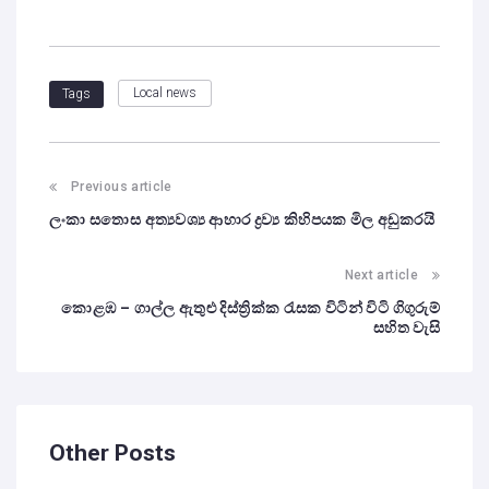
Local news
Tags
Previous article
ලංකා සතොස අත්‍යවශ්‍ය ආහාර ද්‍රව්‍ය කිහිපයක මිල අඩුකරයි
Next article
කොළඹ – ගාල්ල ඇතුළු දිස්ත්‍රික්ක රැසක විටින් විටි ගිගුරුම්
සහිත වැසි
Other Posts