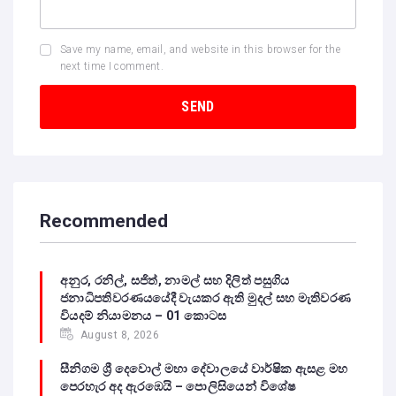
Save my name, email, and website in this browser for the
next time I comment.
Recommended
අනුර, රනිල්, සජිත්, නාමල් සහ දිලිත් පසුගිය
ජනාධිපතිවරණයයේදී වැයකර ඇති මුදල් සහ මැතිවරණ
වියදම් නියාමනය – 01 කොටස
August 8, 2026
සීනිගම ශ්‍රී දෙවොල් මහා දේවාලයේ වාර්ෂික ඇසළ මහ
පෙරහැර අද ඇරඹෙයි – පොලිසියෙන් විශේෂ