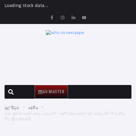
Loading stock data...
AD MASTER
මුල් පිටුව
දේශීය
මාස තුනක සහන කාලය අවසන් – අනිවාර්ය ආසන පටි රෙගුලාසි 19 වැනිදා
සිට ක්‍රියාත්මකයි