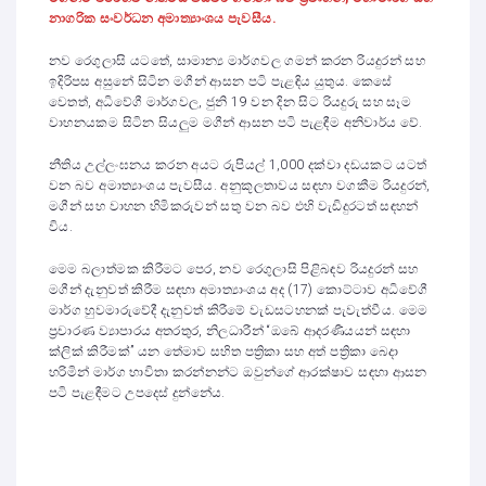
නාගරික සංවර්ධන අමාත්‍යාංශය පැවසීය.
නව රෙගුලාසි යටතේ, සාමාන්‍ය මාර්ගවල ගමන් කරන රියදුරන් සහ
ඉදිරිපස අසුනේ සිටින මගීන් ආසන පටි පැළඳිය යුතුය. කෙසේ
වෙතත්, අධිවේගී මාර්ගවල, ජුනි 19 වන දින සිට රියදුරු සහ සෑම
වාහනයකම සිටින සියලුම මගීන් ආසන පටි පැළඳීම අනිවාර්ය වේ.
නීතිය උල්ලංඝනය කරන අයට රුපියල් 1,000 දක්වා දඩයකට යටත්
වන බව අමාත්‍යාංශය පැවසීය. අනුකූලතාවය සඳහා වගකීම රියදුරන්,
මගීන් සහ වාහන හිමිකරුවන් සතු වන බව එහි වැඩිදුරටත් සඳහන්
විය.
මෙම බලාත්මක කිරීමට පෙර, නව රෙගුලාසි පිළිබඳව රියදුරන් සහ
මගීන් දැනුවත් කිරීම සඳහා අමාත්‍යාංශය අද (17) කොට්ටාව අධිවේගී
මාර්ග හුවමාරුවේදී දැනුවත් කිරීමේ වැඩසටහනක් පැවැත්වීය. මෙම
ප්‍රචාරණ ව්‍යාපාරය අතරතුර, නිලධාරීන් “ඔබේ ආදරණීයයන් සඳහා
ක්ලික් කිරීමක්” යන තේමාව සහිත පත්‍රිකා සහ අත් පත්‍රිකා බෙදා
හරිමින් මාර්ග භාවිතා කරන්නන්ට ඔවුන්ගේ ආරක්ෂාව සඳහා ආසන
පටි පැළඳීමට උපදෙස් දුන්නේය.