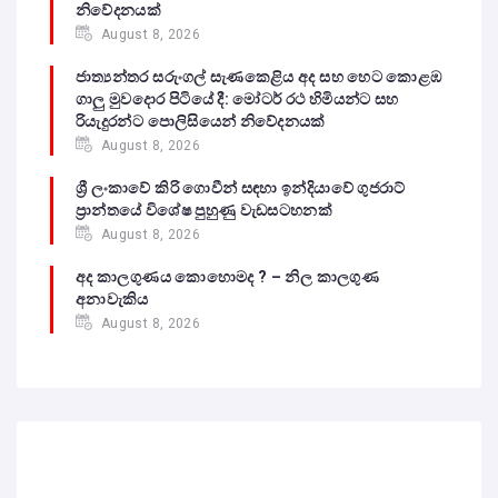
නිවේදනයක්
August 8, 2026
ජාත්‍යන්තර සරුංගල් සැණකෙළිය අද සහ හෙට කොළඹ
ගාලු මුවදොර පිටියේ දී: මෝටර් රථ හිමියන්ට සහ
රියැදුරන්ට පොලිසියෙන් නිවේදනයක්
August 8, 2026
ශ්‍රී ලංකාවේ කිරි ගොවීන් සඳහා ඉන්දියාවේ ගුජරාට්
ප්‍රාන්තයේ විශේෂ පුහුණු වැඩසටහනක්
August 8, 2026
අද කාලගුණය කොහොමද ? – නිල කාලගුණ
අනාවැකිය
August 8, 2026