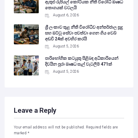
ඇතුළු රුපියල් කෝටියක නීති විරෝධී ඖෂධ
තොගයක් වටලයි
August 6, 2026
ශ්‍රී ලංකාව තුළ නීති විරෝධීව අන්තර්ජාල සූදු
සහ ඔට්ටු සේවා පවත්වා ගෙන ගිය වෙබ්
අඩවි 24ක් අවහිර කරයි
August 5, 2026
පාරිභෝගික කටයුතු පිළිබඳ අධිකාරියෙන්
දිවයින පුරා ඖෂධ සැල් වැටලීම් 471ක්
August 5, 2026
Leave a Reply
Your email address will not be published.
Required fields are
marked
*