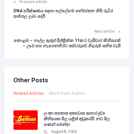
Previous article
DNA පරීක්ෂණය සඳහා පල්ලේගම හේමරතන හිමි රුධිර
සාම්පල ලබා දෙයි
Next article
කොළඹ – ගාල්ල ඇතුළු දිස්ත්‍රික්ක 11කට වැසිවාර කිහිපයක්
– ඌව සහ නැගෙනහිරට පස්වරුවේ ගිගුරුම් සහිත වැසි
Other Posts
Related Articles
More from Author
ලංකා සතොස අත්‍යවශ්‍ය ආහාර ද්‍රව්‍ය
කිහිපයක මිල යළිත් අඩුකරයි: නව මිල
ගණන් මෙන්න
August 8, 2026