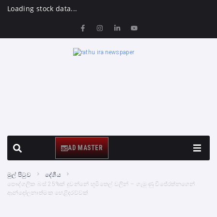
Loading stock data...
AD MASTER
මුල් පිටුව
දේශීය
පෞද්ගලික බස් 25%ක් දුවන්නේ භූමිතෙල් වලින් – ගැමුණු විජේරත්නගෙන්
ආන්දෝලනාත්මක හෙළිදරව්වක්