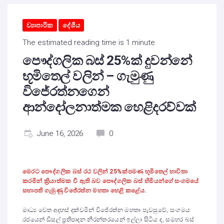
ව්‍යාපාරික
දේශීය
The estimated reading time is 1 minute
පෞද්ගලික බස් 25%ක් දුවන්නේ
භූමිතෙල් වලින් – ගැමුණු
විජේරත්නගෙන්
ආන්දෝලනාත්මක හෙළිදරව්වක්
June 16, 2026
0
මෙරට
පෞද්ගලික බස් රථ වලින් 25%ක්පමණ භූමිතෙල් භාවිතා
කරමින් ක්‍රියාත්මක වී ඇති බව පෞද්ගලික බස් හිමියන්ගේ සංගමයේ
සභාපති ගැමුණු විජේරත්න මහතා හෙළි කළේය.
මාධ්‍ය වෙත අදහස් දක්වමින් විජේරත්න මහතා පැවසුවේ, සංගමය
රජයෙන් ඩීසල් ප්‍රතිපාදන නිරන්තරයෙන් ඉල්ලා සිටිය ද, සමහර බස්