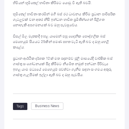
හිමියන් භූමිතෙල් භාවිතා කිරීමට යොමු වී ඇති බවයි.
භූමිතෙල් භාවිතා කරමින් මගී බස් රථ ධාවනය කිරීම ප්‍රධාන පාරිසරික
ගැටලුවක් වන අතර නිසි ඉන්ධන භාවිත ප්‍රමිතීන්ගෙන් පිළිගත
නොහැකි අපගමනයක් බව ඔහු පැවසුවේය.
ඩීසල් මිල මෑතකදී ඉහළ යාමෙන් පසු දෛනික පෞද්ගලික බස්
මෙහෙයුම් සියයට 25කින් පමණ පහත වැටී ඇති බව ද ඔහු හෙළි
කළේය.
ප්‍රධාන ආර්ථික දර්ශක 12ක් මත පදනම්ව ජූලි මාසයේදී වාර්ෂික බස්
ගාස්තු සංශෝධනයක් සිදු කිරීමට නියමිත නමුත් ඉන්ධන පිරිවැය
ඉහළ යාම මධ්‍යයේ මෙහෙයුම් පවත්වා ගැනීම සඳහා සංගමය අතුරු
ගාස්තු ගැලපීමක් ඉල්ලා ඇති බව ද ඔහු පැවසීය.
Business News
Tags