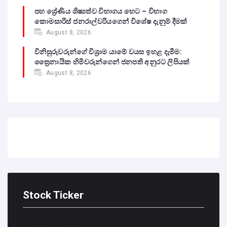
පහ ශ්‍රේණිය ශිෂ්‍යත්ව විභාගය හෙට – විභාග
කොමසාරිස් ජනරාල්වරියගෙන් විශේෂ දැනුම් දීමක්
August 8, 2026
විනිසුරුවරුන්ගේ විශ්‍රාම යාමේ වයස ඉහළ දැමීම:
ත්‍රෛනායික හිමිවරුන්ගෙන් ජනපති අනුරට ලිපියක්
August 8, 2026
Stock Ticker