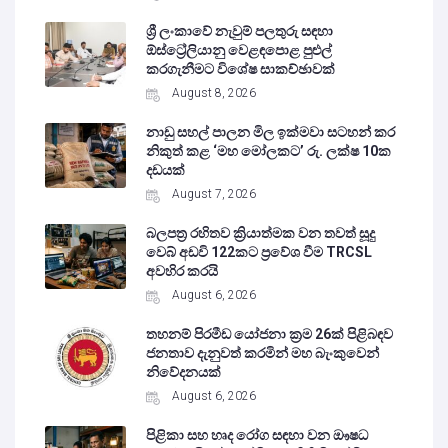
ශ්‍රී ලංකාවේ නැවුම් පලතුරු සඳහා
ඕස්ට්‍රේලියානු වෙළඳපොළ පුළුල්
කරගැනීමට විශේෂ සාකච්ඡාවක්
August 8, 2026
නාඩු සහල් පාලන මිල ඉක්මවා සටහන් කර
නිකුත් කළ ‘මහ මෝලකට’ රු. ලක්ෂ 10ක
දඩයක්
August 7, 2026
බලපත්‍ර රහිතව ක්‍රියාත්මක වන තවත් සූදු
වෙබ් අඩවි 122කට ප්‍රවේශ වීම TRCSL
අවහිර කරයි
August 6, 2026
තහනම් පිරමීඩ යෝජනා ක්‍රම 26ක් පිළිබඳව
ජනතාව දැනුවත් කරමින් මහ බැංකුවෙන්
නිවේදනයක්
August 6, 2026
පිළිකා සහ හෘද රෝග සඳහා වන ඖෂධ