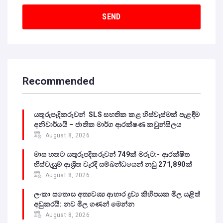
Recommended
යතුරුපැදිකරුවන් SLS සහතික කළ හිස්වැස්මක් පැළඳීම
අනිවාර්යයි – ජාතික මාර්ග ආරක්ෂණ කවුන්සිලය
August 8, 2026
මාස හතට යතුරුපදිකරුවන් 749ක් මරුට:- ආරක්ෂිත
හිස්වැසුම් ආශ්‍රිත වැරදි සම්බන්ධයෙන් නඩු 271,890ක්
August 8, 2026
ලංකා සතොස අත්‍යවශ්‍ය ආහාර ද්‍රව්‍ය කිහිපයක මිල යළිත්
අඩුකරයි: නව මිල ගණන් මෙන්න
August 8, 2026