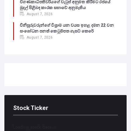
විගණකාධිපතිවරියගේ වැටුප් අනුමත කිරීමට රජයේ
මුදල් පිළිබඳ කාරක සභාවේ අනුමැතිය
August 7, 2026
විනිසුරුවරුන්ගේ විශ්‍රාම යන වයස ඉහළ දමන 22 වන
සංශෝධන පනත් කෙටුම්පත ගැසට් කෙරේ
August 7, 2026
Stock Ticker
Loading stock data...