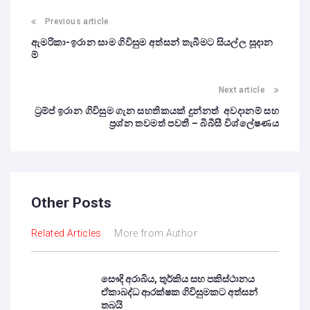
Previous article
ඇමරිකා-ඉරාන සාම ගිවිසුම අත්සන් තැබීමට සියල්ල සූදාන
ම්
Next article
ට්‍රම්ප් ඉරාන ගිවිසුම ගැන සහතිකයක් දුන්නත් අවදානම් සහ
ප්‍රශ්න තවමත් පවතී – බීබීසී විශ්ලේෂණය
Other Posts
Related Articles
More from Author
සෞදි අරාබිය, තුර්කිය සහ පකිස්ථානය
ඒකාබද්ධ ආරක්ෂක ගිවිසුමකට අත්සන්
තබයි