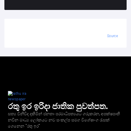
Source
රතු ඉර ඉරිදා ජාතික පුවත්පත.
සත්‍ය විනිවිද දකිමින් ජනතා පරමාධිපත්‍යයට ගරුකරන, අපක්ෂපාතී
නවීන මාධ්‍ය ලෝකයට නව සංකල්ප සමග විශේෂාංග රැසක්
ගෙනෙන "රතු ඉර"