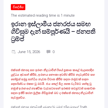
විදේශීය
The estimated reading time is 1 minute
ඉරාන ඉස්ලාමීය ජනරජය සමඟ
ගිවිසුම දැන් සම්පූර්ණයි – ජනපති
ට්‍රම්ප්
June 15, 2026
0
එක්සත් ජනපද සහ ඉරාන නිලධාරීන් ඊයේ ප්‍රකාශ කළේ මැදපෙරදිග
යුද්ධය අවසන් කිරීම
,
ඉරානය නෞකා අවහිර කිරීම නැවැත්වීම සහ
හෝමූස් සමුද්‍ර සන්ධිය නැවත විවෘත කිරීම සඳහා රාමුවක් සඳහා
දෙපාර්ශ්වය එකඟ වූ බවයි. එය තෙල් මිල පහත වැටීමට හේතු වූ
නමුත් ඉරානයේ න්‍යෂ්ටික වැඩසටහනේ ඉරණම තවදුරටත් සාකච්ඡා
සඳහා ඉතිරි කරන මූලික ගිවිසුමක් බව ද එක්සත් ජනපද නිලධාරීන්
පැවසුවේය.
එක්සත් ජනපද ජනාධිපති ඩොනල්ඩ් ට්‍රම්ප් ඉරිදා ඔහුගේ Truth