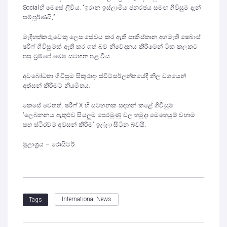
Socialහි මෙසේ ලිවීය. “ඉරාන ඉස්ලාමීය ජනරජය සමඟ ගිවිසුම දැන්
සම්පූර්ණයි,”
මැදිහත්කරුවෙකු ලෙස සේවය කර ඇති පාකිස්තාන අගමැති ෂෙබාස්
ෂරීෆ් ගිවිසුමක් ඇති කර ගත් බව නිවේදනය කිරීමෙන් ටික කලකට
පසු ට්‍රම්පේ මෙම සටහන පළ විය.
අවබෝධතා ගිවිසුම සිකුරාදා ස්විට්සර්ලන්තයේදී නිල වශයෙන්
අත්සන් කිරීමට නියමිතය.
කෙසේ වෙතත්, ෂරීෆ් X හි සටහනක සඳහන් කළේ ගිවිසුම
“ලෙබනනය ඇතුළුව සියලුම පෙරමුණු වල හමුදා මෙහෙයුම් වහාම
සහ ස්ථිරවම අවසන් කිරීම” ඉල්ලා සිටින බවයි.
මූලාශ්‍රය – රොයිටර්
International News
Tags