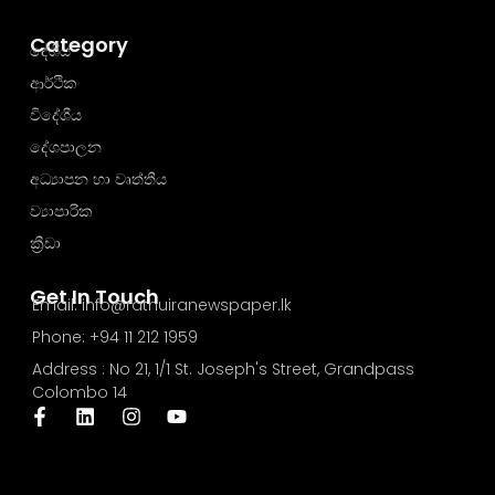
Category
දේශීය
ආර්ථික
විදේශීය
දේශපාලන
අධ්‍යාපන හා වෘත්තීය
ව්‍යාපාරික
ක්‍රීඩා
Get In Touch
Email: info@rathuiranewspaper.lk
Phone: +94 11 212 1959
Address : No 21, 1/1 St. Joseph's Street, Grandpass
Colombo 14