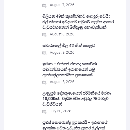
August 7, 2026
මිලියන 49ක් කුසගින්නට ගොදුරු වෙයි :
එල් නිනෝ අවදානම හමුවේ ලෝක ආහාර
වැඩසටහනෙන් බිහිසුණු අනාවැකියක්
August 5, 2026
බොරතෙල් මිල 4%කින් පහළට
August 3, 2026
ඉරාන – එක්සත් ජනපද සාකච්ඡා
සම්බන්ධයෙන් ඉරානයෙන් යළි
ආන්දෝලනාත්මක ප්‍රකාශයක්
August 3, 2026
උණුසුම් දේශගුණයෙන් ජර්මනියේ මරණ
10,000ක්: වැඩිම පිරිස අවුරුදු 75ට වැඩි
වැඩිහිටියන්
July 30, 2026
ට්‍රම්ප් පොරොන්දු ඉටු කරයි – ඉරානයේ
ඉලක්ක වෙත දැවැන්ත ප්‍රහාර රැල්ලක්