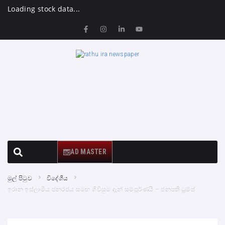
Loading stock data...
AD MASTER
මුල් පිටුව
විදේශීය
ඉරාන ඉස්ලාමීය ජනරජය සමඟ ගිවිසුම දැන් සම්පූර්ණයි – ජනපති ට්‍රම්ප්