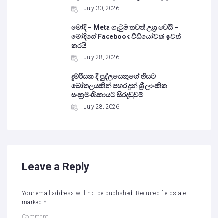
July 30, 2026
මෝදි – Meta ගැටුම තවත් උග්‍ර වෙයි –
මෝදිගේ Facebook වීඩියෝවක් ඉවත්
කරයි
July 28, 2026
දුම්රියක දී පුද්ලයෙකුගේ හිසට
බෝතලයකින් පහර දුන් ශ්‍රී ලාංකික
සංක්‍රමණිකායට සිරදඬුවම්
July 28, 2026
Leave a Reply
Your email address will not be published.
Required fields are
marked
*
Comment