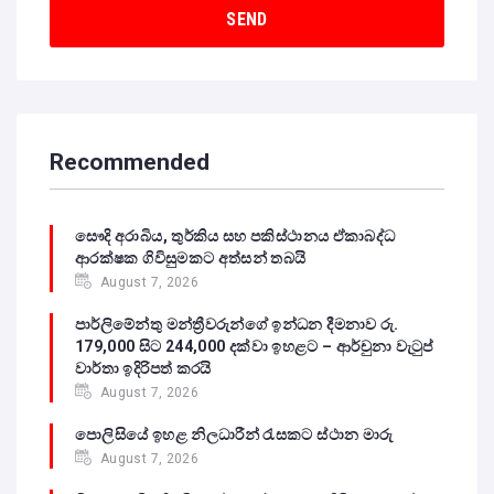
Recommended
සෞදි අරාබිය, තුර්කිය සහ පකිස්ථානය ඒකාබද්ධ
ආරක්ෂක ගිවිසුමකට අත්සන් තබයි
August 7, 2026
පාර්ලිමේන්තු මන්ත්‍රීවරුන්ගේ ඉන්ධන දීමනාව රු.
179,000 සිට 244,000 දක්වා ඉහළට – ආර්චුනා වැටුප්
වාර්තා ඉදිරිපත් කරයි
August 7, 2026
පොලිසියේ ඉහළ නිලධාරීන් රැසකට ස්ථාන මාරු
August 7, 2026