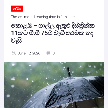
දේශීය
The estimated reading time is 1 minute
කොළඹ – ගාල්ල ඇතුළු දිස්ත්‍රික්ක
11කට මි.මී 75ට වැඩි තරමක තද
වැසි
June 12, 2026
0