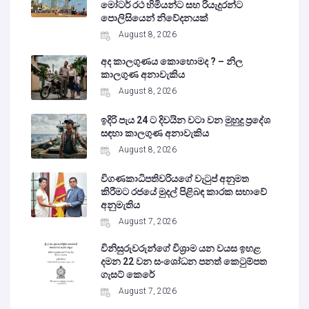
මෝටර් රථ හිමියන්ට සහ රියැදුරන්ට
පොලිසියෙන් නිවේදනයක්
August 8, 2026
අද කාලගුණය කොහොමද ? – නිල
කාලගුණ අනාවැකිය
August 8, 2026
ඉදිරි පැය 24 ට දිවයින වටා වන මුහුදු ප්‍රදේශ
සඳහා කාලගුණ අනාවැකිය
August 8, 2026
විගණකාධිපතිවරියගේ වැටුප් අනුමත
කිරීමට රජයේ මුදල් පිළිබඳ කාරක සභාවේ
අනුමැතිය
August 7, 2026
විනිසුරුවරුන්ගේ විශ්‍රාම යන වයස ඉහළ
දමන 22 වන සංශෝධන පනත් කෙටුම්පත
ගැසට් කෙරේ
August 7, 2026