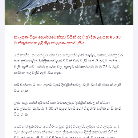
කාලගුණ විද්‍යා දෙපාර්තමේන්තුව විසින් අද (12) දින උදෑසන 05.30
ට නිකුත්කරන ලදි නිල කාලගුණ අනාවැකිය.
බස්නාහිර, සබරගමුව සහ වයඹ පළාත්වලත් ගාල්ල, මාතර, මහනුවර
සහ නුවරඑළිය දිස්ත්‍රික්කවලත් විටින් විට වැසි හෝ ගිගුරුම් සහිත
වැසි ඇති වේ. මෙම ප්‍රදේශ වල ඇතැම් ස්ථානවලට මි.මී 75 ට වැඩි
තරමක තද වැසි ඇති විය හැක.
හම්බන්තොට සහ අනුරාධපුර දිස්ත්‍රික්කවල වැසි වාර කිහිපයක් ඇති
විය හැක.
ඌව පළාතේත් අම්පාර සහ මඩකලපුව දිස්ත්‍රික්කවලත් ස්ථාන
ස්වල්පයක පස්වරු 1.00 න් පසුව වැසි හෝ ගිගුරුම් සහිත වැසි ඇති
විය හැක.
මධ්‍යම කඳුකරයේ බටහිර බෑවුම් ප්‍රදේශවලත්, උතුරු සහ උතුරු-මැද
පළාත්වලත් හම්බන්තොට සහ ත්‍රිකුණාමලය දිස්ත්‍රික්කවලත් විටින්