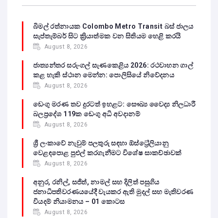
බිමල් රත්නායක Colombo Metro Transit බස් ජාලය
සැප්තැම්බර් සිට ක්‍රියාත්මක වන සිතියම හෙළි කරයි
August 8, 2026
ජාත්‍යන්තර සරුංගල් සැණකෙළිය 2026: රථවාහන ගාල්
කළ හැකි ස්ථාන මෙන්න: පොලිසියේ නිවේදනය
August 8, 2026
ඩෙංගු මරණ තව දුරටත් ඉහළට: සෞඛ්‍ය වෛද්‍ය නිලධාරී
බලප්‍රදේශ 119ක ඩෙංගු අධි අවදානම්
August 8, 2026
ශ්‍රී ලංකාවේ නැවුම් පලතුරු සඳහා ඕස්ට්‍රේලියානු
වෙළඳපොළ පුළුල් කරගැනීමට විශේෂ සාකච්ඡාවක්
August 8, 2026
අනුර, රනිල්, සජිත්, නාමල් සහ දිලිත් පසුගිය
ජනාධිපතිවරණයයේදී වැයකර ඇති මුදල් සහ මැතිවරණ
වියදම් නියාමනය – 01 කොටස
August 8, 2026