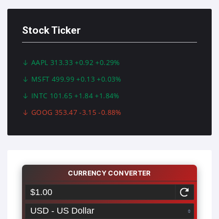
Stock Ticker
AAPL 313.33 +0.92 +0.29%
MSFT 499.99 +0.13 +0.03%
INTC 101.65 +1.84 +1.84%
GOOG 353.47 -3.15 -0.88%