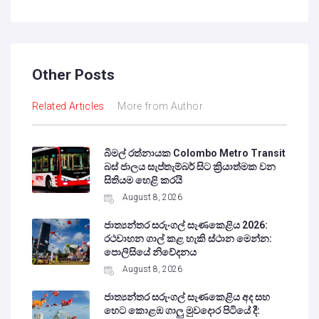
Other Posts
Related Articles
More from Author
බිමල් රත්නායක Colombo Metro Transit
බස් ජාලය සැප්තැම්බර් සිට ක්‍රියාත්මක වන
සිතියම හෙළි කරයි
August 8, 2026
ජාත්‍යන්තර සරුංගල් සැණකෙළිය 2026:
රථවාහන ගාල් කළ හැකි ස්ථාන මෙන්න:
පොලිසියේ නිවේදනය
August 8, 2026
ජාත්‍යන්තර සරුංගල් සැණකෙළිය අද සහ
හෙට කොළඹ ගාලු මුවදොර පිටියේ දී: