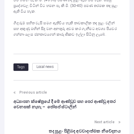
විට හමන පැ.කි.මී. (40-50) පමණ තද සුළං ඇති විය හැක. සෙසු
ප්‍රදේශවල විටින් විට හමන පැ.කි.මී. (30-40) පමණ තරමක තද සුළං
ඇති විය හැක.
ගිගුරුම් සහිත වැසි සමග ඇතිවිය හැකි තාවකාලික තද සුළං වලින්
සහ අකුණු මඟින් සිදු වන අනතුරු අවම කර ගැනීමට අවශ්‍ය පියවර
ගන්නා ලෙස ජනතාවගෙන් කාරුණිකව ඉල්ලා සිටිනු ලැබේ.
Local news
Tags
Previous article
අධ්‍යාපන ක්ෂේත්‍රයේ දී මේ ආණ්ඩුව සහ පෙර ආණ්ඩු අතර
වෙනසක් නැහැ – ජෝසප් ස්ටාලින්
Next article
තද සුළං පිළිබඳ අවවාදාත්මක නිවේදනය