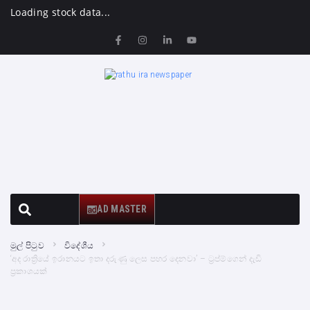
Loading stock data...
AD MASTER
මුල් පිටුව
විදේශීය
‘අද රාත්‍රියේ ඉරානයට ඉතා දරුණු ලෙස පහර දෙනවා’ – ට්‍රප්ම්ගෙන් දැඩි
ප්‍රකාශයක්