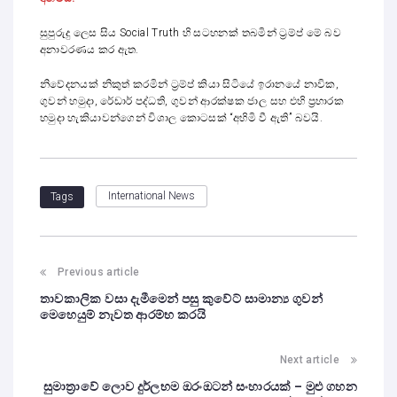
සුපුරුදු ලෙස සිය Social Truth හි සටහනක් තබමින් ට්‍රම්ප් මේ බව
අනාවරණය කර ඇත.
නිවේදනයක් නිකුත් කරමින් ට්‍රම්ප් කියා සිටියේ ඉරානයේ නාවික,
ගුවන් හමුදා, රේඩාර් පද්ධති, ගුවන් ආරක්ෂක ජාල සහ එහි ප්‍රහාරක
හමුදා හැකියාවන්ගෙන් විශාල කොටසක් “අහිමි වී ඇති” බවයි.
International News
Tags
Previous article
තාවකාලික වසා දැමීමෙන් පසු කුවේට් සාමාන්‍ය ගුවන්
මෙහෙයුම් නැවත ආරම්භ කරයි
Next article
සුමාත්‍රාවේ ලොව දුර්ලභම ඔරංඔටන් සංහාරයක් – මුළු ගහන