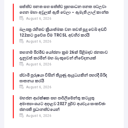
සත්ත්ව පනත සහ සත්ත්ව සුභසාධන පනත පටලවා
ගෙන මහා අවුලක් ඇති වෙලා – ඇමැති ලාල් කාන්ත
August 6, 2026
බලපත්‍ර රහිතව ක්‍රියාත්මක වන තවත් සූදු වෙබ් අඩවි
122කට ප්‍රවේශ වීම TRCSL අවහිර කරයි
August 6, 2026
තහනම් පිරමීඩ යෝජනා ක්‍රම 26ක් පිළිබඳව ජනතාව
දැනුවත් කරමින් මහ බැංකුවෙන් නිවේදනයක්
August 6, 2026
ස්වාමි පුරුෂයා විසින් තියුණු ආයුධයකින් පහරදී බිරිඳ
ඝාතනය කරයි
August 6, 2026
මහජන ආරක්ෂක සහ පාර්ලිමේන්තු කටයුතු
අමාත්‍යාංශයට අදාළව 2027 පූර්ව අයවැය සාකච්ඡා
ජනපති ප්‍රධානත්වයෙන්
August 6, 2026