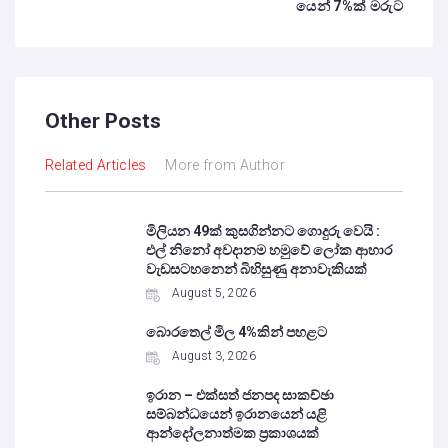
යෙන් 7%ක් මරුට
Other Posts
Related Articles
More from Author
මිලියන 49ක් කුසගින්නට ගොදුරු වෙයි :
එල් නිනෝ අවදානම හමුවේ ලෝක ආහාර
වැඩසටහනෙන් බිහිසුණු අනාවැකියක්
August 5, 2026
බොරතෙල් මිල 4%කින් පහළට
August 3, 2026
ඉරාන – එක්සත් ජනපද සාකච්ඡා
සම්බන්ධයෙන් ඉරානයෙන් යළි
ආන්දෝලනාත්මක ප්‍රකාශයක්