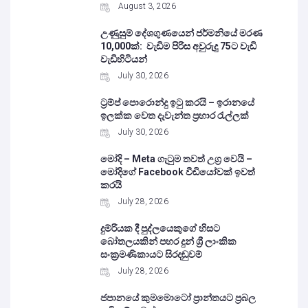
August 3, 2026
උණුසුම් දේශගුණයෙන් ජර්මනියේ මරණ
10,000ක්: වැඩිම පිරිස අවුරුදු 75ට වැඩි
වැඩිහිටියන්
July 30, 2026
ට්‍රම්ප් පොරොන්දු ඉටු කරයි – ඉරානයේ
ඉලක්ක වෙත දැවැන්ත ප්‍රහාර රැල්ලක්
July 30, 2026
මෝදි – Meta ගැටුම තවත් උග්‍ර වෙයි –
මෝදිගේ Facebook වීඩියෝවක් ඉවත්
කරයි
July 28, 2026
දුම්රියක දී පුද්ලයෙකුගේ හිසට
බෝතලයකින් පහර දුන් ශ්‍රී ලාංකික
සංක්‍රමණිකායට සිරදඬුවම්
July 28, 2026
ජපානයේ කුමමොටෝ ප්‍රාන්තයට ප්‍රබල