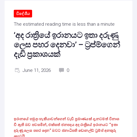
විදේශීය
The estimated reading time is less than a minute
‘අද රාත්‍රියේ ඉරානයට ඉතා දරුණු
ලෙස පහර දෙනවා’ – ට්‍රප්ම්ගෙන්
දැඩි ප්‍රකාශයක්
June 11, 2026
0
ඉරානයේ හමුදා හැකියාවන්ගෙන් වැඩි ප්‍රමාණයක් දැනටමත් විනාශ
වී ඇති බව පවසමින්, එක්සත් ජනපදය අද රාත්‍රියේ ඉරානයට “ඉතා
දරුණු ලෙස පහර දෙන” බවට ජනාධිපති ඩොනල්ඩ් ට්‍රම්ප් අනතුරු
අඟවයි.