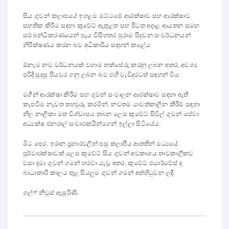
සිය ගුවන් කලාපයේ ඉහළම මට්ටමේ ආරක්ෂාව සහ ආරක්ෂාව
සහතික කිරීම සඳහා කුවේට් ඇතුළත සහ පිටත අදාළ ආයතන සමඟ
සම්බන්ධීකරණයෙන් පැය විසිහතර පුරාම සිදුවන සංවර්ධනයන්
නිරීක්ෂණය කරන බව අධිකාරිය සඳහන් කළේය.
ඕනෑම නව වර්ධනයක් වහාම තක්සේරු කරනු ලබන අතර, අවශ්‍ය
පරිදි සුදුසු පියවර ගනු ලබන බව එහි වැඩිදුරටත් සඳහන් විය.
මගීන් ආරක්ෂා කිරීම සහ ගුවන් සංචාලන ආරක්ෂාව සඳහා ඇති
කැපවීම නැවත තහවුරු කරමින්, නවතම යාවත්කාලීන කිරීම් සඳහා
නිල නාලිකා මත විශ්වාසය තබන ලෙස කුවේට් සිවිල් ගුවන් සේවා
අධ්‍යක්ෂ ජනරාල් සංචාරකයින්ගෙන් ඉල්ලා සිටියේය.
මීට පෙර, ඉරාන ප්‍රහාරවලින් පසු කලාපීය ආතතීන් මධ්‍යයේ
පූර්වාරක්ෂාවක් ලෙස කුවේට් සිය ගුවන් අවකාශය තාවකාලිකව
වසා දමා ගුවන් ගමන් හරවා යැවූ අතර, කුවේට් එයාර්වේස් ද
බාධාකාරී කාලය තුළ සියලුම ගුවන් ගමන් අත්හිටුවන ලදී.
ගල්ෆ් නිවුස් ඇසුරිණි