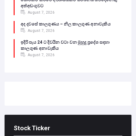
අත්අඩංගුවට
August 7, 2026
අද දවසේ කාලගුණය – නිල කාලගුණ අනාවැකිය
August 7, 2026
ඉදිරි පැය 24 ට දිවයින වටා වන මුහුදු ප්‍රදේශ සඳහා
කාලගුණ අනාවැකිය
August 7, 2026
Stock Ticker