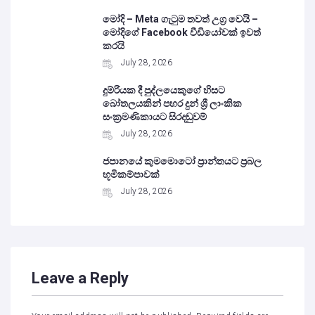
මෝදි – Meta ගැටුම තවත් උග්‍ර වෙයි –
මෝදිගේ Facebook වීඩියෝවක් ඉවත්
කරයි
July 28, 2026
දුම්රියක දී පුද්ලයෙකුගේ හිසට
බෝතලයකින් පහර දුන් ශ්‍රී ලාංකික
සංක්‍රමණිකායට සිරදඬුවම්
July 28, 2026
ජපානයේ කුමමොටෝ ප්‍රාන්තයට ප්‍රබල
භූමිකම්පාවක්
July 28, 2026
Leave a Reply