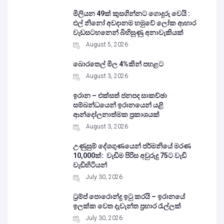
මිලියන 49ක් කුසගින්නට ගොදුරු වෙයි :
එල් නිනෝ අවදානම හමුවේ ලෝක ආහාර
වැඩසටහනෙන් බිහිසුණු අනාවැකියක්
August 5, 2026
බොරතෙල් මිල 4%කින් පහළට
August 3, 2026
ඉරාන – එක්සත් ජනපද සාකච්ඡා
සම්බන්ධයෙන් ඉරානයෙන් යළි
ආන්දෝලනාත්මක ප්‍රකාශයක්
August 3, 2026
උණුසුම් දේශගුණයෙන් ජර්මනියේ මරණ
10,000ක්: වැඩිම පිරිස අවුරුදු 75ට වැඩි
වැඩිහිටියන්
July 30, 2026
ට්‍රම්ප් පොරොන්දු ඉටු කරයි – ඉරානයේ
ඉලක්ක වෙත දැවැන්ත ප්‍රහාර රැල්ලක්
July 30, 2026