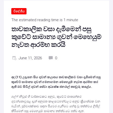
විදේශීය
The estimated reading time is 1 minute
තාවකාලික වසා දැමීමෙන් පසු
කුවේට් සාමාන්‍ය ගුවන් මෙහෙයුම්
නැවත ආරම්භ කරයි
June 11, 2026
0
අද
(11) උදෑසන සිය ගුවන් කලාපය තාවකාලිකව වසා දැමීමෙන් පසු
කුවේට් සාමාන්‍ය ගුවන් ගමනාගමන මෙහෙයුම් නැවත ආරම්භ කර
ඇති බව සිවිල් ගුවන් සේවා අධ්‍යක්ෂ ජනරාල් තහවුරු කළේය.
ගල්ෆ් නිවුස් හි වාර්තාවකට අනුව, කුවේට් ජාත්‍යන්තර
ගුවන්තොටුපළ දැන් අනුමත කාලසටහන්වලට අනුව ක්‍රියාත්මක වන
බැවින්, පූර්වාරක්ෂාව සඳහා පියවර ගැනීමට හේතු වූ තත්ත්වය ලිහිල්
කිරීමෙන් පසු මෙහෙයුම් සාමාන්‍ය තත්ත්වයට පත්ව ඇත.