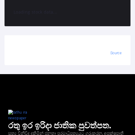
Loading stock data...
Source
රතු ඉර ඉරිදා ජාතික පුවත්පත.
සත්‍ය විනිවිද දකිමින් ජනතා පරමාධිපත්‍යයට ගරුකරන, අපක්ෂපාතී