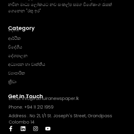
නවීන මාධ්‍ය ලෝකයට නව සංකල්ප සමග විශේෂාංග රැසක්
ගෙනෙන "රතු ඉර"
Category
දේශීය
ආර්ථික
විදේශීය
දේශපාලන
අධ්‍යාපන හා වෘත්තීය
ව්‍යාපාරික
ක්‍රීඩා
Get In Touch
Email: info@rathuiranewspaper.lk
Phone: +94 11 212 1959
Address : No 21, 1/1 St. Joseph's Street, Grandpass
Colombo 14