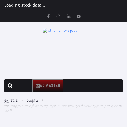
Loading stock data...
AD MASTER
මුල් පිටුව
විදේශීය
තාවකාලික වසා දැමීමෙන් පසු කුවේට් සාමාන්‍ය ගුවන් මෙහෙයුම් නැවත ආරම්භ
කරයි