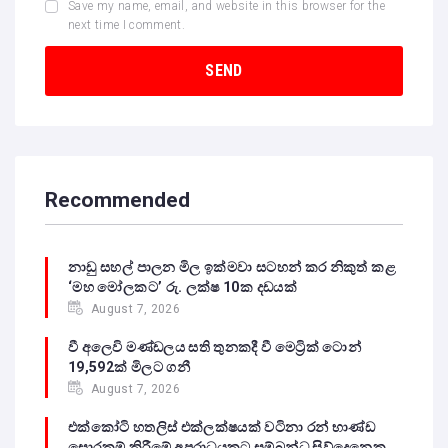
Save my name, email, and website in this browser for the
next time I comment.
Recommended
නාඩු සහල් පාලන මිල ඉක්මවා සටහන් කර නිකුත් කළ
‘මහ මෝලකට’ රු. ලක්ෂ 10ක දඩයක්
August 7, 2026
වී අලෙවි මණ්ඩලය සති තුනකදී වී මෙට්‍රික් ටොන්
19,592ක් මිලට ගනී
August 7, 2026
එක්කෝටි හතලිස් එක්ලක්ෂයක් වටිනා රන් භාණ්ඩ
සොරකම් කිරීමේ අපරාධයකට සම්බන්ධ සිව්දෙනෙකු