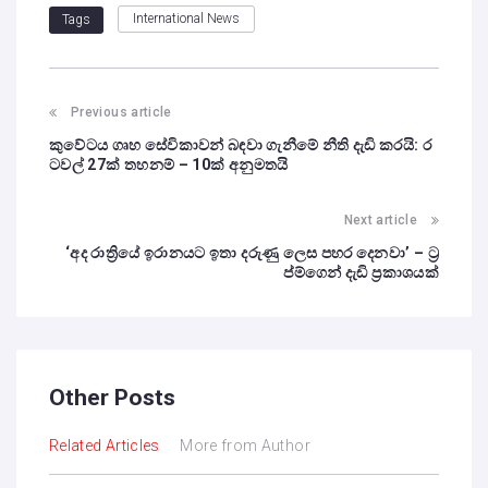
International News
Tags
Previous article
කුවේටය ගෘහ සේවිකාවන් බඳවා ගැනීමේ නීති දැඩි කරයි: ර
ටවල් 27ක් තහනම් – 10ක් අනුමතයි
Next article
‘අද රාත්‍රියේ ඉරානයට ඉතා දරුණු ලෙස පහර දෙනවා’ – ට්‍ර
ප්ම්ගෙන් දැඩි ප්‍රකාශයක්
Other Posts
Related Articles
More from Author