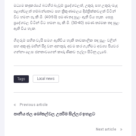
මධ්‍යම කඳුකරයේ බටහිර බෑවුම් ප්‍රදේශවලත්, උතුරු සහ උතුරු-මැද
පළාත්වලත් හම්බන්තොට සහ ත්‍රිකුණාමලය දිස්ත්‍රික්කවලත් විටින්
විට හමන පැ.කි.මී. (40-50) පමණ තද සුළං ඇති විය හැක. සෙසු
ප්‍රදේශවල විටින් විට හමන පැ.කි.මී. (30-40) පමණ තරමක තද සුළං
ඇති විය හැක.
ගිගුරුම් සහිත වැසි සමග ඇතිවිය හැකි තාවකාලික තද සුළං වලින්
සහ අකුණු මඟින් සිදු වන අනතුරු අවම කර ගැනීමට අවශ්‍ය පියවර
ගන්නා ලෙස ජනතාවගෙන් කාරුණිකව ඉල්ලා සිටිනු ලැබේ.
Local news
Tags
Previous article
පානීය ජල බෝතල්වල උපරිම සිල්ලර ඉහළට
Next article