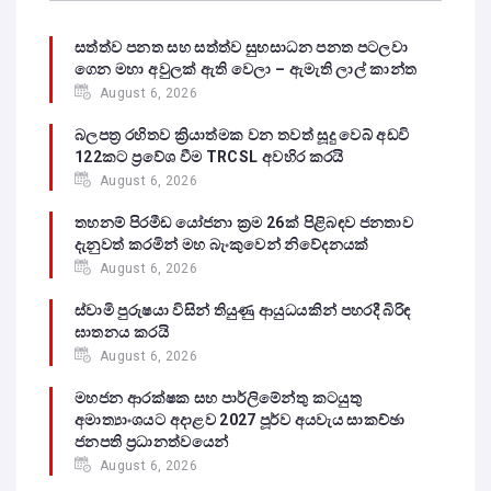
සත්ත්ව පනත සහ සත්ත්ව සුභසාධන පනත පටලවා
ගෙන මහා අවුලක් ඇති වෙලා – ඇමැති ලාල් කාන්ත
August 6, 2026
බලපත්‍ර රහිතව ක්‍රියාත්මක වන තවත් සූදු වෙබ් අඩවි
122කට ප්‍රවේශ වීම TRCSL අවහිර කරයි
August 6, 2026
තහනම් පිරමීඩ යෝජනා ක්‍රම 26ක් පිළිබඳව ජනතාව
දැනුවත් කරමින් මහ බැංකුවෙන් නිවේදනයක්
August 6, 2026
ස්වාමි පුරුෂයා විසින් තියුණු ආයුධයකින් පහරදී බිරිඳ
ඝාතනය කරයි
August 6, 2026
මහජන ආරක්ෂක සහ පාර්ලිමේන්තු කටයුතු
අමාත්‍යාංශයට අදාළව 2027 පූර්ව අයවැය සාකච්ඡා
ජනපති ප්‍රධානත්වයෙන්
August 6, 2026