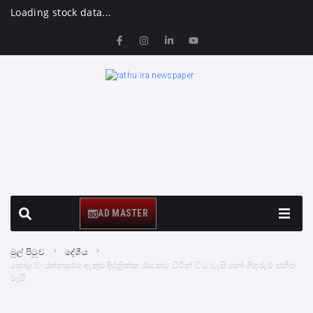
Loading stock data...
AD MASTER
මුල් පිටුව
දේශීය
කොළඹ- රත්නපුරය ඇතුළු දිස්ත්‍රික්ක රැසකට විටින් විට වැසි හෝ ගිගුරුම් සහිත
වැසි