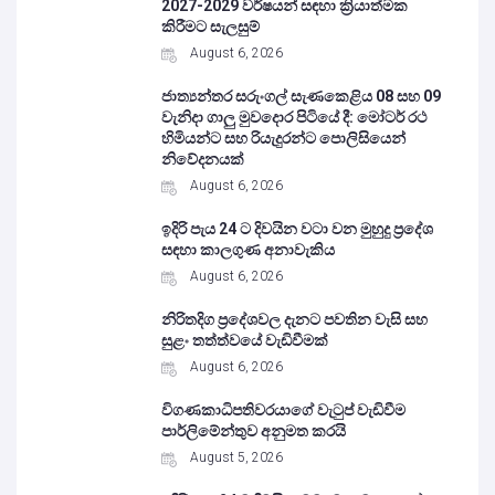
2027-2029 වර්ෂයන් සඳහා ක්‍රියාත්මක
කිරීමට සැලසුම්
August 6, 2026
ජාත්‍යන්තර සරුංගල් සැණකෙළිය 08 සහ 09
වැනිදා ගාලු මුවදොර පිටියේ දී: මෝටර් රථ
හිමියන්ට සහ රියැදුරන්ට පොලිසියෙන්
නිවේදනයක්
August 6, 2026
ඉදිරි පැය 24 ට දිවයින වටා වන මුහුදු ප්‍රදේශ
සඳහා කාලගුණ අනාවැකිය
August 6, 2026
නිරිතදිග ප්‍රදේශවල දැනට පවතින වැසි සහ
සුළං තත්ත්වයේ වැඩිවීමක්
August 6, 2026
විගණකාධිපතිවරයාගේ වැටුප් වැඩිවීම
පාර්ලිමේන්තුව අනුමත කරයි
August 5, 2026