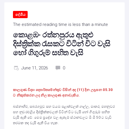
දේශීය
The estimated reading time is less than a minute
කොළඹ- රත්නපුරය ඇතුළු
දිස්ත්‍රික්ක රැසකට විටින් විට වැසි
හෝ ගිගුරුම් සහිත වැසි
June 11, 2026
0
කාලගුණ විද්‍යා දෙපාර්තමේන්තුව විසින් අද (11) දින උදෑසන 05.30
ට නිකුත්කරන ලද නිල කාලගුණ අනාවැකිය.
බස්නාහිර, සබරගමුව සහ වයඹ පළාත්වලත් ගාල්ල, මාතර, මහනුවර
සහ නුවරඑළිය දිස්ත්‍රික්කවලත් විටින් විට වැසි හෝ ගිගුරුම් සහිත
වැසි ඇති වේ. මෙම ප්‍රදේශ වල ඇතැම් ස්ථානවලට මි.මී 50 ට වැඩි
තරමක තද වැසි ඇති විය හැක.