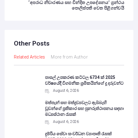
‘අපරාධ නිවාරණය සහ වින්දිත උපදේශනය’ ග්‍රන්ථය
පොලිස්පති වෙත පිළිගන්වයි
Other Posts
Related Articles
More from Author
පාසල් උපකරණ කට්ටල 6734 ක් 2025
වර්ෂයේදී විගමනික ශ්‍රමිකයින්ගේ දූ දරුවන්ට
August 6, 2026
මත්පැන් සහ මත්ද්‍රව්‍යවලට ඇබ්බැහි
වූවන්ගේ ප්‍රතිකාර සහ පුනරුත්ථාපනය සඳහා
මධ්‍යස්ථාන රැසක්
August 6, 2026
දුම්රිය සේවා සංවර්ධන ව්‍යාපෘති රැසක්