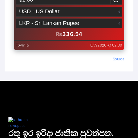
Source
රතු ඉර ඉරිදා ජාතික පුවත්පත.