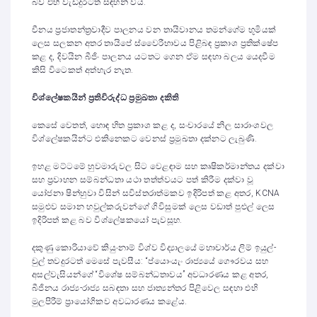
බව එහි වැඩිදුරටත් සඳහන් විය.
චීනය ප්‍රජාතන්ත්‍රවාදීව පාලනය වන තායිවානය තමන්ගේම භූමියක්
ලෙස සලකන අතර තායිපේ ස්වෛරීභාවය පිළිබඳ ප්‍රකාශ ප්‍රතික්ෂේප
කළ ද, දිවයින බීජිං පාලනය යටතට ගෙන ඒම සඳහා බලය යෙදවීම
කිසි විටෙකත් අත්හැර නැත.
විශ්ලේෂකයින් ප්‍රතිවිරුද්ධ ප්‍රමුඛතා දකිති
කෙසේ වෙතත්, හොඳ හිත ප්‍රකාශ කළ ද, සංචාරයේ නිල සාරාංශවල
විශ්ලේෂකයින්ට එකිනෙකට වෙනස් ප්‍රමුඛතා දක්නට ලැබුණි.
ඉහළ මට්ටමේ හුවමාරුවල සිට වෙළඳාම සහ කෘෂිකර්මාන්තය දක්වා
සහ ප්‍රවාහන සම්බන්ධතා යථා තත්ත්වයට පත් කිරීම දක්වා වූ
යෝජනා ෂින්හුවා විසින් සවිස්තරාත්මකව ඉදිරිපත් කළ අතර, KCNA
සමුළුව සමාන හවුල්කරුවන්ගේ ගිවිසුමක් ලෙස වඩාත් පුළුල් ලෙස
ඉදිරිපත් කළ බව විශ්ලේෂකයෝ පැවසූහ.
දකුණු කොරියාවේ කියුංනාම් විශ්ව විද්‍යාලයේ මහාචාර්ය ලිම් ඉයුල්-
චුල් තවදුරටත් මෙසේ පැවසීය: “ප්යොංයැං රාජ්‍යයේ ගෞරවය සහ
අසල්වැසියන්ගේ “විශේෂ සම්බන්ධතාවය” අවධාරණය කළ අතර,
බීජිනය රාජ්‍ය-රාජ්‍ය සබඳතා සහ ජාත්‍යන්තර පිළිවෙල සඳහා එහි
මුලපිරීම් ප්‍රායෝගිකව අවධාරණය කළේය.