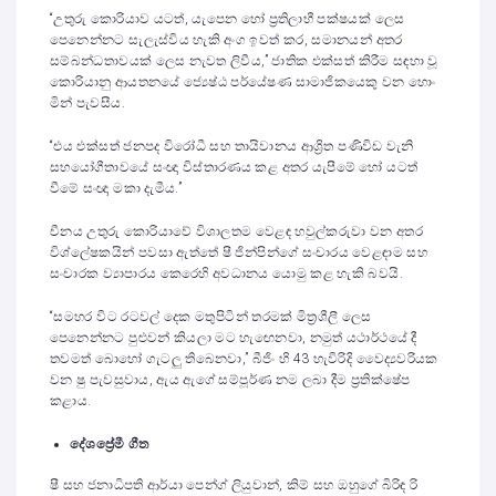
“උතුරු කොරියාව යටත්, යැපෙන හෝ ප්‍රතිලාභී පක්ෂයක් ලෙස
පෙනෙන්නට සැලැස්විය හැකි අංග ඉවත් කර, සමානයන් අතර
සම්බන්ධතාවයක් ලෙස නැවත ලිවීය,” ජාතික එක්සත් කිරීම සඳහා වූ
කොරියානු ආයතනයේ ජ්‍යෙෂ්ඨ පර්යේෂණ සාමාජිකයෙකු වන හොං
මින් පැවසීය.
“එය එක්සත් ජනපද විරෝධී සහ තායිවානය ආශ්‍රිත පණිවිඩ වැනි
සහයෝගීතාවයේ සංඥා විස්තාරණය කළ අතර යැපීමේ හෝ යටත්
වීමේ සංඥා මකා දැමීය.”
චීනය උතුරු කොරියාවේ විශාලතම වෙළඳ හවුල්කරුවා වන අතර
විශ්ලේෂකයින් පවසා ඇත්තේ ෂී ජින්පින්ගේ සංචාරය වෙළඳාම සහ
සංචාරක ව්‍යාපාරය කෙරෙහි අවධානය යොමු කළ හැකි බවයි.
“සමහර විට රටවල් දෙක මතුපිටින් තරමක් මිත්‍රශීලී ලෙස
පෙනෙන්නට පුළුවන් කියලා මට හැඟෙනවා, නමුත් යථාර්ථයේ දී
තවමත් බොහෝ ගැටලු තිබෙනවා,” බීජිං හි 43 හැවිරිදි වෛද්‍යවරියක
වන ෂු පැවසුවාය, ඇය ඇගේ සම්පූර්ණ නම ලබා දීම ප්‍රතික්ෂේප
කළාය.
දේශප්‍රේමී ගීත
ෂී සහ ජනාධිපති ආර්යා පෙන්ග් ලියුවාන්, කිම් සහ ඔහුගේ බිරිඳ රි