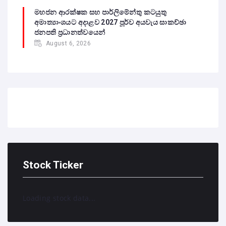
මහජන ආරක්ෂක සහ පාර්ලිමේන්තු කටයුතු
අමාත්‍යාංශයට අදාළව 2027 පූර්ව අයවැය සාකච්ඡා
ජනපති ප්‍රධානත්වයෙන්
August 6, 2026
Stock Ticker
Loading stock data...