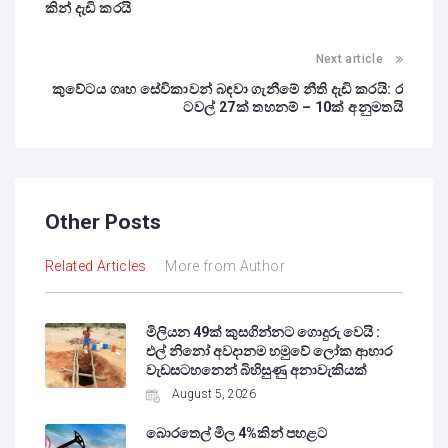
කින් දැඩි කරයි
Next article
කුවේටය ගෘහ සේවිකාවන් බඳවා ගැනීමේ නීති දැඩි කරයි: ර
ටවල් 27ක් තහනම් – 10ක් අනුමතයි
Other Posts
Related Articles
More from Author
මිලියන 49ක් කුසගින්නට ගොදුරු වෙයි :
එල් නිනෝ අවදානම හමුවේ ලෝක ආහාර
වැඩසටහනෙන් බිහිසුණු අනාවැකියක්
August 5, 2026
බොරතෙල් මිල 4%කින් පහළට