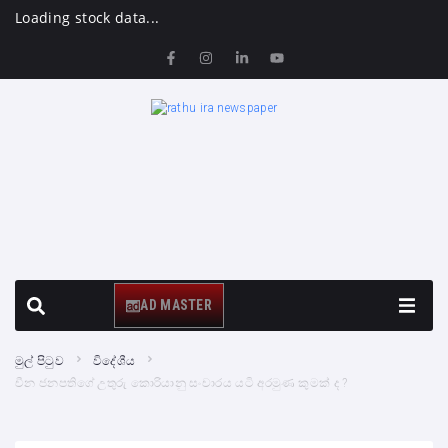
Loading stock data...
AD MASTER
මුල් පිටුව
විදේශීය
චීන ජනපතිගේ උතුරු කොරියානු සංචාරය යටි අරමුණ කුමක් ද ?