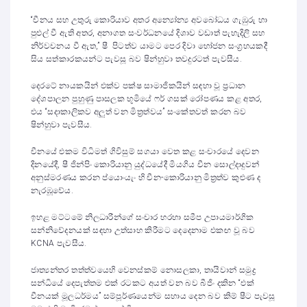
“චීනය සහ උතුරු කොරියාව අතර අන්‍යෝන්‍ය අවබෝධය ගැඹුරු හා
පුළුල් වී ඇති අතර, අනාගත සංවර්ධනයේ දිශාව වඩාත් පැහැදිලි සහ
නිර්වචනය වී ඇත,” ෂී පිටත්ව යාමට පෙර දිවා භෝජන සංග්‍රහයකදී
සිය සත්කාරකයන්ට පැවසූ බව ෂින්හුවා තවදුරටත් පැවසීය.
දෙරටේ නායකයින් එක්ව පක්ෂ සාමාජිකයින් සඳහා වූ ප්‍රධාන
දේශපාලන පුහුණු පාසලක භූමියේ ෆර් ගසක් රෝපණය කළ අතර,
එය “සදාකාලිකව අලුත් වන මිත්‍රත්වය” සංකේතවත් කරන බව
ෂින්හුවා පැවසීය.
චීනයේ එකම විධිමත් ගිවිසුම් සගයා වෙත කළ සංචාරයේ දෙවන
දිනයේදී, ෂී ජින්පිං කොරියානු යුද්ධයේදී මියගිය චීන සොල්දාදුවන්
අනුස්මරණය කරන ප්යොංයැං හි චීන-කොරියානු මිත්‍රත්ව කුළුණ ද
නැරඹූවේය.
ඉහළ මට්ටමේ නිලධාරීන්ගේ සංචාර හරහා සමීප උපායමාර්ගික
සන්නිවේදනයක් සඳහා උත්සාහ කිරීමට දෙදෙනාම එකඟ වූ බව
KCNA පැවසීය.
ජාත්‍යන්තර තත්ත්වයෙහි වෙනස්කම් නොසලකා, තායිවාන් සමුද්‍ර
සන්ධියේ දෙපැත්තම එක් රටකට අයත් වන බව බීජිං දකින “එක්
චීනයක් මූලධර්මය” සම්පූර්ණයෙන්ම සහාය දෙන බව කිම් ෂීට පැවසූ