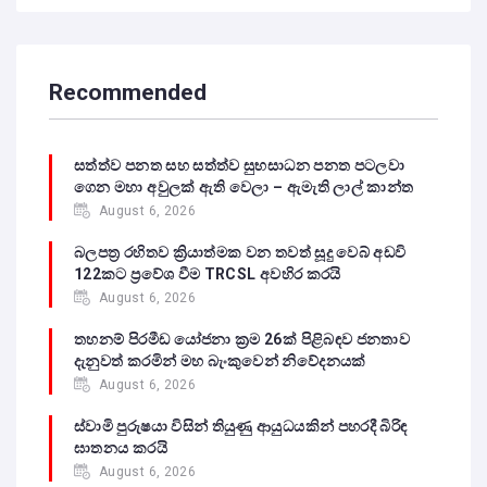
Recommended
සත්ත්ව පනත සහ සත්ත්ව සුභසාධන පනත පටලවා
ගෙන මහා අවුලක් ඇති වෙලා – ඇමැති ලාල් කාන්ත
August 6, 2026
බලපත්‍ර රහිතව ක්‍රියාත්මක වන තවත් සූදු වෙබ් අඩවි
122කට ප්‍රවේශ වීම TRCSL අවහිර කරයි
August 6, 2026
තහනම් පිරමීඩ යෝජනා ක්‍රම 26ක් පිළිබඳව ජනතාව
දැනුවත් කරමින් මහ බැංකුවෙන් නිවේදනයක්
August 6, 2026
ස්වාමි පුරුෂයා විසින් තියුණු ආයුධයකින් පහරදී බිරිඳ
ඝාතනය කරයි
August 6, 2026