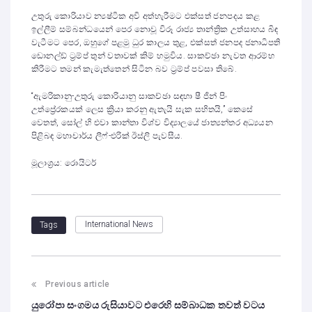
උතුරු කොරියාව න්‍යෂ්ටික අවි අත්හැරීමට එක්සත් ජනපදය කළ
ඉල්ලීම් සම්බන්ධයෙන් පෙර නොවූ විරූ රාජ්‍ය තාන්ත්‍රික උත්සාහය බිඳ
වැටීමට පෙර, ඔහුගේ පළමු ධුර කාලය තුළ, එක්සත් ජනපද ජනාධිපති
ඩොනල්ඩ් ට්‍රම්ප් තුන් වතාවක් කිම් හමුවිය. සාකච්ඡා නැවත ආරම්භ
කිරීමට තමන් කැමැත්තෙන් සිටින බව ට්‍රම්ප් පවසා තිබේ.
“ඇමරිකානු-උතුරු කොරියානු සාකච්ඡා සඳහා ෂී ජින් පිං
උත්ප්‍රේරකයක් ලෙස ක්‍රියා කරනු ඇතැයි සැක සහිතයි,” කෙසේ
වෙතත්, සෝල් හි එවා කාන්තා විශ්ව විද්‍යාලයේ ජාත්‍යන්තර අධ්‍යයන
පිළිබඳ මහාචාර්ය ලීෆ්-එරික් ඊස්ලි පැවසීය.
මූලාශ්‍රය: රොයිටර්
International News
Tags
Previous article
යුරෝපා සංගමය රුසියාවට එරෙහි සම්බාධක තවත් වටය