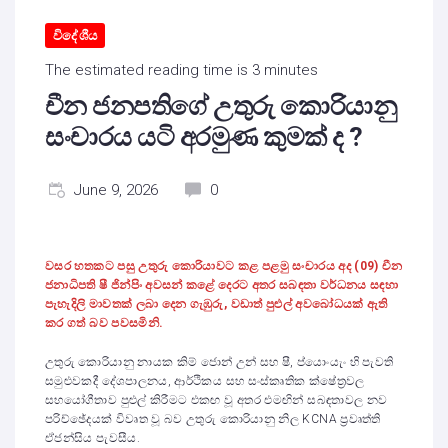
විදේශීය
The estimated reading time is 3 minutes
චීන ජනපතිගේ උතුරු කොරියානු
සංචාරය යටි අරමුණ කුමක් ද ?
June 9, 2026
0
වසර හතකට පසු උතුරු කොරියාවට කළ පළමු සංචාරය අද (09) චීන
ජනාධිපති ෂී ජින්පිං අවසන් කළේ දෙරට අතර සබඳතා වර්ධනය සඳහා
පැහැදිලි මාවතක් ලබා දෙන ගැඹුරු, වඩාත් පුළුල් අවබෝධයක් ඇති
කර ගත් බව පවසමිනි.
උතුරු කොරියානු නායක කිම් ජොන් උන් සහ ෂී, ප්යොංයැං හි පැවති
සමුළුවකදී දේශපාලනය, ආර්ථිකය සහ සංස්කෘතික ක්ෂේත්‍රවල
සහයෝගීතාව පුළුල් කිරීමට එකඟ වූ අතර එමඟින් සබඳතාවල නව
පරිච්ඡේදයක් විවෘත වූ බව උතුරු කොරියානු නිල KCNA ප්‍රවෘත්ති
ඒජන්සිය පැවසීය.