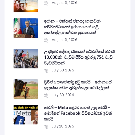
August 3, 2026
ඉරාන – එක්සත් ජනපද සාකච්ඡා
සම්බන්ධයෙන් ඉරානයෙන් යළි
ආන්දෝලනාත්මක ප්‍රකාශයක්
August 3, 2026
උණුසුම් දේශගුණයෙන් ජර්මනියේ මරණ
10,000ක්: වැඩිම පිරිස අවුරුදු 75ට වැඩි
වැඩිහිටියන්
July 30, 2026
ට්‍රම්ප් පොරොන්දු ඉටු කරයි – ඉරානයේ
ඉලක්ක වෙත දැවැන්ත ප්‍රහාර රැල්ලක්
July 30, 2026
මෝදි – Meta ගැටුම තවත් උග්‍ර වෙයි –
මෝදිගේ Facebook වීඩියෝවක් ඉවත්
කරයි
July 28, 2026