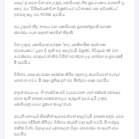
සොල් ජු සමඟ චීන සහ උතුරු කොරියානු ගීත ප්‍රසංගයකට සහභාගී වූ
අතර, එය “ඩීපීආර්කේ-චීන මිත්‍රත්වයේ වටිනාකම සහ සමීපත්වය”
ඉස්මතු කළ බව KCNA පැවසීය.
එය උතුරේ නිල නාමය වන කොරියානු ප්‍රජාතන්ත්‍රවාදී මහජන
ජනරජය ගැන සඳහන් කරමින් තිබුණි.
චීන-උතුරු කොරියානු සබඳතා “නව ඓතිහාසික ආරම්භක
ස්ථානයකට” ළඟා වී ඇති බව අසල්වැසි මිත්‍රත්ව ගිවිසුමේ 65 වන
සංවත්සරය වෙනුවෙන් කිම් විසින් පවත්වන ලද භෝජන සංග්‍රහයකදී
ෂී පැවසීය.
බීජිනය පොදු අවශ්‍යතා ආරක්ෂා කිරීම සඳහා වූ කැපවීමෙන් බැහැර
නොවන බවට ෂී සඳුදා ප්‍රතිඥා දුන් බව ෂින්හුවා සඳුදා පැවසීය.
නමුත් ප්යොංයැං හි න්‍යෂ්ටික අවි වැඩසටහන හෝ එක්සත් ජනපදය
සමඟ ඇති සබඳතා සාකච්ඡාවලට ඇතුළත් වූයේ දැයි උතුරු
කොරියානු මාධ්‍ය ප්‍රකාශ කළේ නැත.
එවැනි නොපැමිණීමකින් ඇඟවෙන්නේ අසල්වැසි සබඳතා අනුව මෙම
සංචාරය ඉදිරිපත් කිරීමට බීජිනය කැමති වනු ඇති බවයි, සිංගප්පූරු
ජාතික විශ්ව විද්‍යාලයේ දේශපාලන විද්‍යා මහාචාර්ය ජා අයන් චොං
පැවසීය.