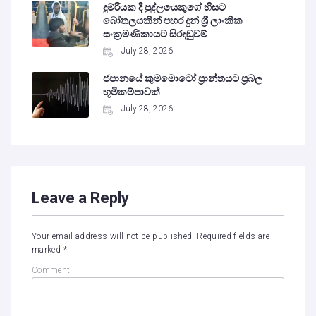
දුම්රියක දී පුද්ලයෙකුගේ හිසට
බෝතලයකින් පහර දුන් ශ්‍රී ලාංකික
සංක්‍රමණිකායට සිරදඬුවම්
July 28, 2026
ජපානයේ කුමමොටෝ ප්‍රාන්තයට ප්‍රබල
භූමිකම්පාවක්
July 28, 2026
Leave a Reply
Your email address will not be published.
Required fields are
marked
*
Comment