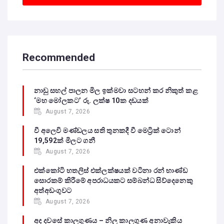
Recommended
නාඩු සහල් පාලන මිල ඉක්මවා සටහන් කර නිකුත් කළ
‘මහ මෝලකට’ රු. ලක්ෂ 10ක දඩයක්
August 7, 2026
වී අලෙවි මණ්ඩලය සති තුනකදී වී මෙට්‍රික් ටොන්
19,592ක් මිලට ගනී
August 7, 2026
එක්කෝටි හතලිස් එක්ලක්ෂයක් වටිනා රන් භාණ්ඩ
සොරකම් කිරීමේ අපරාධයකට සම්බන්ධ සිව්දෙනෙකු
අත්අඩංගුවට
August 7, 2026
අද දවසේ කාලගුණය – නිල කාලගුණ අනාවැකිය