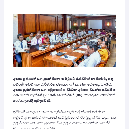
ආහාර ප්‍රතිපත්ති සහ සුරක්ෂිතතා කමිටුවේ රැස්වීමක් කෘෂිකර්ම, පශු
සම්පත්, ඉඩම් සහ වාරිමාර්ග අමාත්‍ය ලාල් කාන්ත, වෙළෙඳ, වාණිජ,
ආහාර සුරක්ෂිතතා සහ සමුපකාර සංවර්ධන අමාත්‍ය වසන්ත සමරසිංහ
යන මහත්වරුන්ගේ ප්‍රධානත්වයෙන් ඊයේ (08) පස්වරුවේ ජනාධිපති
කාර්යාලයේදී පැවැත්විණි.
ඉදිරියේදී ගෝලීය වශයෙන් ඇති විය හැකි එල්-නිනෝ තත්ත්වය
හමුවේ ශ්‍රී ලංකාවට බලපෑමක් ඇති වුවහොත් ඊට මුහුණ දීම සඳහා ගත
යුතු පියවර සහ පෙර සූදානම් විය යුතු ආකාරය සම්බන්ධව මෙහිදී
දීර්ඝ ලෙස සාකච්ඡා කෙරිණි.