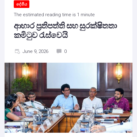
දේශීය
The estimated reading time is 1 minute
ආහාර ප්‍රතිපත්ති සහ සුරක්ෂිතතා
කමිටුව රැස්වෙයි
June 9, 2026
0