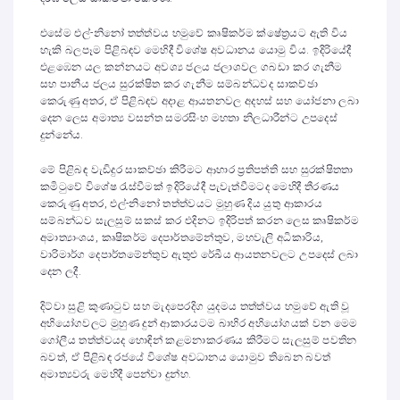
එසේම එල්-නිනෝ තත්ත්වය හමුවේ කෘෂිකර්ම ක්ෂේත්‍රයට ඇති විය
හැකි බලපෑම පිළිබඳව මෙහිදී විශේෂ අවධානය යොමු විය. ඉදිරියේදී
එළඹෙන යල කන්නයට අවශ්‍ය ජලය ජලාශවල ගබඩා කර ගැනීම
සහ පානීය ජලය සුරක්ෂිත කර ගැනීම සම්බන්ධවද සාකච්ඡා
කෙරුණු අතර, ඒ පිළිබඳව අදාළ ආයතනවල අදහස් සහ යෝජනා ලබා
දෙන ලෙස අමාත්‍ය වසන්ත සමරසිංහ මහතා නිලධාරීන්ට උපදෙස්
දුන්නේය.
මේ පිළිබඳ වැඩිදුර සාකච්ඡා කිරීමට ආහාර ප්‍රතිපත්ති සහ සුරක්ෂිතතා
කමිටුවේ විශේෂ රැස්වීමක් ඉදිරියේදී පැවැත්වීමටද මෙහිදී තීරණය
කෙරුණු අතර, එල්-නිනෝ තත්ත්වයට මුහුණ දිය යුතු ආකාරය
සම්බන්ධව සැලසුම් සකස් කර එදිනට ඉදිරිපත් කරන ලෙස කෘෂිකර්ම
අමාත්‍යාංශය, කෘෂිකර්ම දෙපාර්තමේන්තුව, මහවැලි අධිකාරිය,
වාරිමාර්ග දෙපාර්තමේන්තුව ඇතුළු රේඛීය ආයතනවලට උපදෙස් ලබා
දෙන ලදී.
දිට්වා සුළි කුණාටුව සහ මැදපෙරදිග යුදමය තත්ත්වය හමුවේ ඇති වූ
අභියෝගවලට මුහුණ දුන් ආකාරයටම බාහිර අභියෝගයක් වන මෙම
ගෝලීය තත්ත්වයද හොඳින් කළමනාකරණය කිරීමට සැලසුම් පවතින
බවත්, ඒ පිළිබඳ රජයේ විශේෂ අවධානය යොමුව තිබෙන බවත්
අමාත්‍යවරු මෙහිදී පෙන්වා දුන්හ.