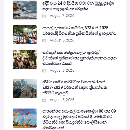
ඉදිරි පැය 24 ට දිවයින වටා වන මුහුදු ප්‍රදේශ
සඳහා කාලගුණ අනාවැකිය
August 7, 2026
පාසල් උපකරණ කට්ටල 6734 ක් 2025
වර්ෂයේදී විගමනික ශ්‍රමිකයින්ගේ දූ දරුවන්ට
August 6, 2026
මත්පැන් සහ මත්ද්‍රව්‍යවලට ඇබ්බැහි
වූවන්ගේ ප්‍රතිකාර සහ පුනරුත්ථාපනය සඳහා
මධ්‍යස්ථාන රැසක්
August 6, 2026
දුම්රිය සේවා සංවර්ධන ව්‍යාපෘති රැසක්
2027-2029 වර්ෂයන් සඳහා ක්‍රියාත්මක
කිරීමට සැලසුම්
August 6, 2026
ජාත්‍යන්තර සරුංගල් සැණකෙළිය 08 සහ 09
වැනිදා ගාලු මුවදොර පිටියේ දී: මෝටර් රථ
හිමියන්ට සහ රියැදුරන්ට පොලිසියෙන්
නිවේදනයක්