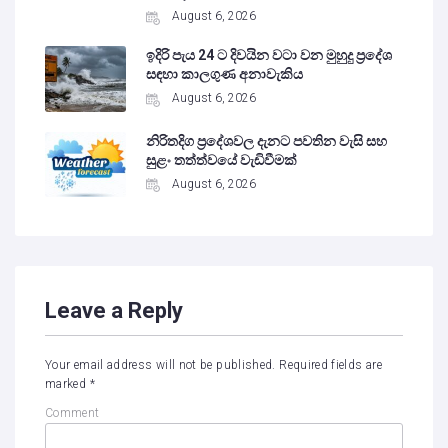
August 6, 2026
ඉදිරි පැය 24 ට දිවයින වටා වන මුහුදු ප්‍රදේශ
සඳහා කාලගුණ අනාවැකිය
August 6, 2026
නිරිතදිග ප්‍රදේශවල දැනට පවතින වැසි සහ
සුළං තත්ත්වයේ වැඩිවීමක්
August 6, 2026
Leave a Reply
Your email address will not be published.
Required fields are
marked
*
Comment