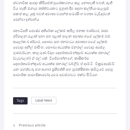
ස්වභාවික ආපදා කිසිසේත් පුරෝකථනය කළ නොහැකි බවත්, ඇති
විය හැකි ඕනෑම තත්ත්වයකට මුහුණ දීම සඳහා කල්තියා සැලසුම්
සකස් කළ යුතු බවත් අමාත්‍ය වසන්ත සමරසිංහ මහතා වැඩිදුරටත්
පෙන්වා දුන්නේය.
ජනාධිපති ජ්‍යෙෂ්ඨ අතිරේක ලේකම් කපිල ජනක බණ්ඩාර, රාජ්‍ය
පරිපාලන,පළාත් සභා සහ පළාත් පාලන අමාත්‍යංශයේ ලේකම් එස්.
ආලෝක බණ්ඩාර, සෞඛ්‍ය සහ ජනමාධ්‍ය අමාත්‍යාංශයේ ලේකම්
වෛද්‍ය අනිල් ජාසිංහ, සෞඛ්‍ය අධ්‍යක්ෂ ජනරාල් වෛද්‍ය අසේල
ගුණවර්ධන, කාලගුණ විද්‍යා දෙපාර්තමේන්තුවේ අධ්‍යක්ෂ ජනරාල්
(වැඩබලන) ඒ.එල්.කේ. විජේමාන්නගේ, කෘෂිකර්ම
දෙපාර්තමේන්තුවේ අධ්‍යක්ෂ ජනරාල් ඩබ්ලිව්.ඒ.ආර්.ටී. වික්‍රමආරච්චි
යන මහත්වරු සහ ආහාර ප්‍රතිපත්ති සහ සුරක්ෂිතතා කමිටුවේ සෙසු
සාමාජික සාමාජිකාවෝද මෙම අවස්ථාවට එක්ව සිටියහ.
Local news
Tags
Previous article