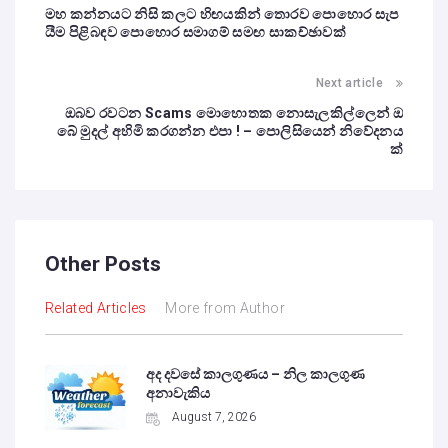
මහ කන්නයට නිසි කලට හිඟයකින් තොරව පොහොර සැප
යීම පිළිබඳව පොහොර සමාගම් සමඟ සාකච්ඡාවක්
Next article
ඔබව රවටන Scams මොහොතක නොසැලකිල්ලෙන් ඔ
බේ මුදල් අහිමි කරගන්න එපා ! – පොලිසියෙන් නිවේදනය
ක්
Other Posts
Related Articles
More from Author
අද දවසේ කාලගුණය – නිල කාලගුණ
අනාවැකිය
August 7, 2026