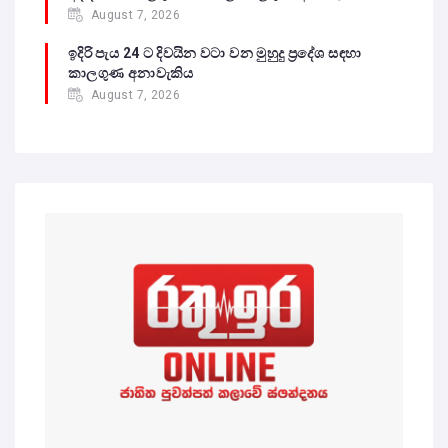
August 7, 2026
ඉදිරි පැය 24 ට දිවයින වටා වන මුහුදු ප්‍රදේශ සඳහා
කාලගුණ අනාවැකිය
August 7, 2026