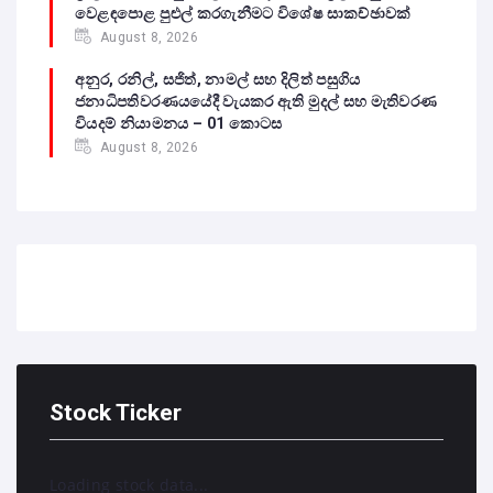
වෙළඳපොළ පුළුල් කරගැනීමට විශේෂ සාකච්ඡාවක්
August 8, 2026
අනුර, රනිල්, සජිත්, නාමල් සහ දිලිත් පසුගිය
ජනාධිපතිවරණයයේදී වැයකර ඇති මුදල් සහ මැතිවරණ
වියදම් නියාමනය – 01 කොටස
August 8, 2026
Stock Ticker
Loading stock data...