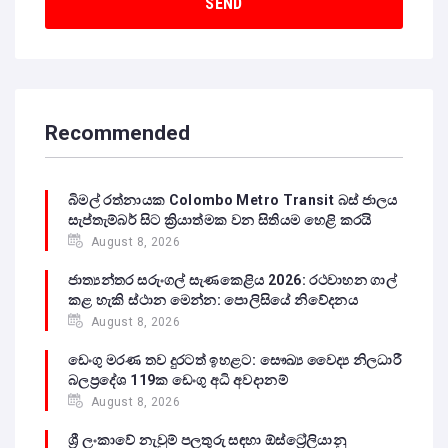
Recommended
බිමල් රත්නායක Colombo Metro Transit බස් ජාලය
සැප්තැම්බර් සිට ක්‍රියාත්මක වන සිතියම හෙළි කරයි
August 8, 2026
ජාත්‍යන්තර සරුංගල් සැණකෙළිය 2026: රථවාහන ගාල්
කළ හැකි ස්ථාන මෙන්න: පොලිසියේ නිවේදනය
August 8, 2026
ඩෙංගු මරණ තව දුරටත් ඉහළට: සෞඛ්‍ය වෛද්‍ය නිලධාරී
බලප්‍රදේශ 119ක ඩෙංගු අධි අවදානම්
August 8, 2026
ශ්‍රී ලංකාවේ නැවුම් පලතුරු සඳහා ඕස්ට්‍රේලියානු