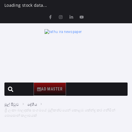
Loading stock data...
AD MASTER
මුල් පිටුව
දේශීය
ශ්‍රී ලංකා බාලදක්ෂ සංගමයේ මූලිකත්වයෙන් කොළඹ කේන්ද්‍ර කර ගනිමින්
පොසොන් කලාපයක්