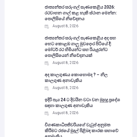
ජාත්‍යන්තර සරුංගල් සැණකෙළිය 2026:
රථවාහන ගාල් කළ හැකි ස්ථාන මෙන්න:
පොලිසියේ නිවේදනය
August 8, 2026
ජාත්‍යන්තර සරුංගල් සැණකෙළිය අද සහ
හෙට කොළඹ ගාලු මුවදොර පිටියේ දී:
මෝටර් රථ හිමියන්ට සහ රියැදුරන්ට
පොලිසියෙන් නිවේදනයක්
August 8, 2026
අද කාලගුණය කොහොමද ? – නිල
කාලගුණ අනාවැකිය
August 8, 2026
ඉදිරි පැය 24 ට දිවයින වටා වන මුහුදු ප්‍රදේශ
සඳහා කාලගුණ අනාවැකිය
August 8, 2026
විගණකාධිපතිවරියගේ වැටුප් අනුමත
කිරීමට රජයේ මුදල් පිළිබඳ කාරක සභාවේ
අනුමැතිය