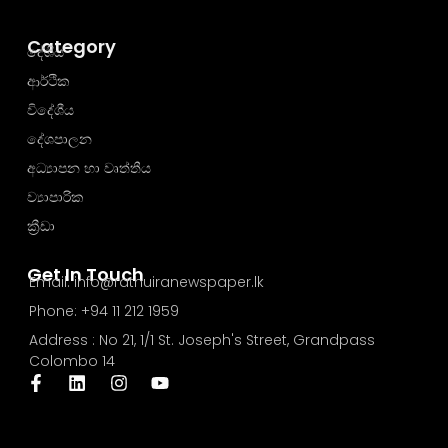
Category
දේශීය
ආර්ථික
විදේශීය
දේශපාලන
අධ්‍යාපන හා වෘත්තීය
ව්‍යාපාරික
ක්‍රීඩා
Get In Touch
Email: info@rathuiranewspaper.lk
Phone: +94 11 212 1959
Address : No 21, 1/1 St. Joseph's Street, Grandpass
Colombo 14