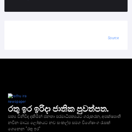
Source
රතු ඉර ඉරිදා ජාතික පුවත්පත.
සත්‍ය විනිවිද දකිමින් ජනතා පරමාධිපත්‍යයට ගරුකරන, අපක්ෂපාතී
නවීන මාධ්‍ය ලෝකයට නව සංකල්ප සමග විශේෂාංග රැසක්
ගෙනෙන "රතු ඉර"