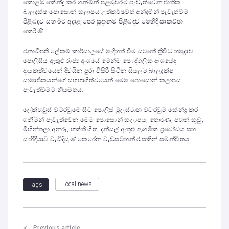
කොළඹ කේන්ද්‍ර කර ගනිමින් පළමුවරට පැවැත්වෙන ජාතික
බාලදක්ෂ පොසොන් කලාපය උත්කර්ෂවත් අන්දමින් පැවැත්වීම
පිළිබඳව සහ ඊට අදාළ පෙර සූදානම පිළිබඳව මෙහිදී සාකච්ඡා
කෙරිණි.
ජනාධිපති ලේකම් කාර්යාලයේ මැදිහත් වීම යටතේ ත්‍රිවිධ හමුදාව,
පොලිසිය ඇතුළු රාජ්‍ය අංශයේ මෙන්ම පෞද්ගලික අංශයේද
දායකත්වයෙන් දිවයින පුරා විසිරී සිටින සියලුම බාලදක්ෂ
සාමාජිකයන්ගේ සහභාගීත්වයෙන් මෙම පොසොන් කලාපය
පැවැත්වීමට නියමිතය.
ලේක්හවුස් වටරවුමේ සිට පොලිස් මූලස්ථාන වටරවුම කේන්ද්‍ර කර
ගනිමින් පැවැත්වෙන මෙම පොසොන් කලාපය, තොරණ, පහන් කූඩු,
මිහින්තලා අනුරූ, භක්ති ගීත, දන්සල් ඇතුළු ආගමික ප්‍රබෝධය සහ
සංහිඳියාව වැඩිදියුණු කෙරෙන වැඩසටහන් රැසකින් සමන්විතය.
Local news
Tags
Previous article