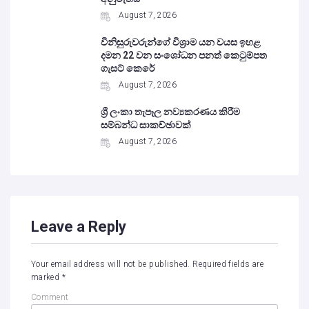
August 7, 2026
විනිසුරුවරුන්ගේ විශ්‍රාම යන වයස ඉහළ
දමන 22 වන සංශෝධන පනත් කෙටුම්පත
ගැසට් කෙරේ
August 7, 2026
ශ්‍රී ලංකා තැපෑල නව්‍යකරණය කිරීම
සම්බන්ධ සාකච්ඡාවක්
August 7, 2026
Leave a Reply
Your email address will not be published.
Required fields are
marked
*
Comment