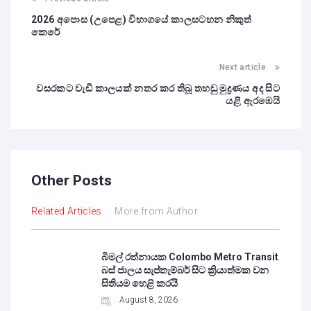
2026 අපොස (උපෙළ) විභාගයේ කාලසටහන නිකුත්
කෙරේ
Next article
වසරකට වැඩි කාලයක් නතර කර තිබූ තහඩු මුද්‍රණය අද සිට
යළි ඇරඹෙයි
Other Posts
Related Articles
More from Author
බිමල් රත්නායක Colombo Metro Transit
බස් ජාලය සැප්තැම්බර් සිට ක්‍රියාත්මක වන
සිතියම හෙළි කරයි
August 8, 2026