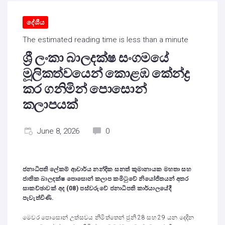
දේශීය
The estimated reading time is less than a minute
ශ්‍රී ලංකා බාලදක්ෂ සංගමයේ
මූලිකත්වයෙන් කොළඹ කේන්ද්‍ර
කර ගනිමින් පොසොන්
කලාපයක්
June 8, 2026
0
ජනාධිපති ලේකම් ආචාර්ය නන්දික සනත් කුමානායක මහතා සහ
ජාතික බාලදක්ෂ පොසොන් කලාප කමිටුවේ නියෝජිතයන් අතර
සාකච්ඡාවක් අද (08) පස්වරුවේ ජනාධිපති කාර්යාලයේදී
පැවැත්විණි.
මෙවර පොසොන් උත්සවය නිමිත්තෙන් ජුනි 28 සහ 29 යන දෙදින