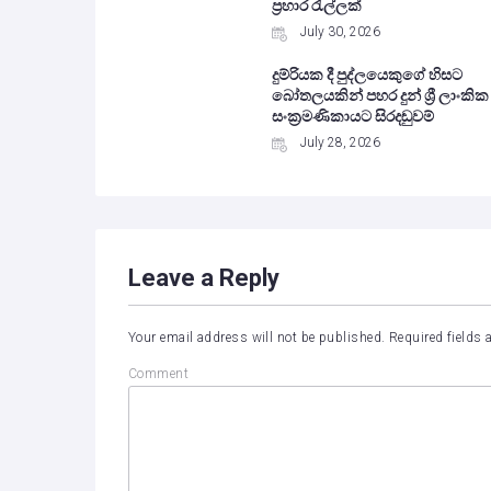
ප්‍රහාර රැල්ලක්
July 30, 2026
දුම්රියක දී පුද්ලයෙකුගේ හිසට
බෝතලයකින් පහර දුන් ශ්‍රී ලාංකික
සංක්‍රමණිකායට සිරදඬුවම්
July 28, 2026
Leave a Reply
Your email address will not be published.
Required fields
Comment