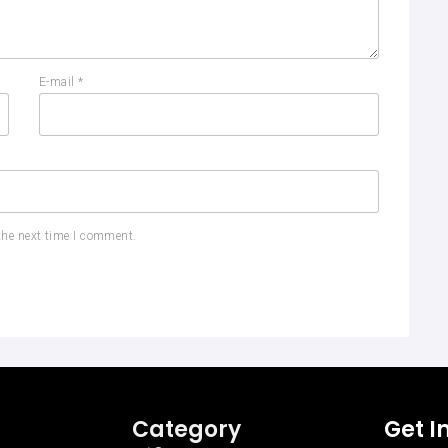
E-mail
*
the next time I comment.
Category
Get I