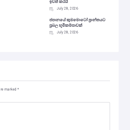
ඉවත් කරයි
July 28, 2026
ජපානයේ කුමමොටෝ ප්‍රාන්තයට
ප්‍රබල භූමිකම්පාවක්
July 28, 2026
 are marked
*