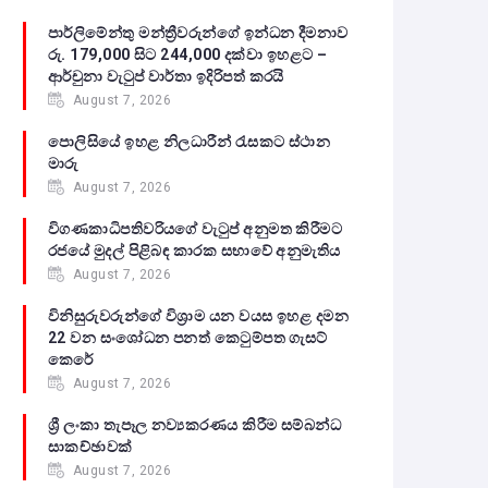
පාර්ලිමේන්තු මන්ත්‍රීවරුන්ගේ ඉන්ධන දීමනාව
රු. 179,000 සිට 244,000 දක්වා ඉහළට –
ආර්චුනා වැටුප් වාර්තා ඉදිරිපත් කරයි
August 7, 2026
පොලිසියේ ඉහළ නිලධාරීන් රැසකට ස්ථාන
මාරු
August 7, 2026
විගණකාධිපතිවරියගේ වැටුප් අනුමත කිරීමට
රජයේ මුදල් පිළිබඳ කාරක සභාවේ අනුමැතිය
August 7, 2026
විනිසුරුවරුන්ගේ විශ්‍රාම යන වයස ඉහළ දමන
22 වන සංශෝධන පනත් කෙටුම්පත ගැසට්
කෙරේ
August 7, 2026
ශ්‍රී ලංකා තැපෑල නව්‍යකරණය කිරීම සම්බන්ධ
සාකච්ඡාවක්
August 7, 2026