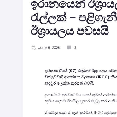
ඉරානයෙන් ඊශ්‍රාය
රැල්ලක් – පළිගැන
ඊශ්‍රායලය පවසයි
June 8, 2026
0
ඉරානය ඊයේ (07) රාත්‍රියේ ඊශ්‍රායලය වෙත 
විප්ලවවාදී ආරක්ෂක බලකාය (
IRGC)
කිය
කඳවුර ඉලක්ක කරගත් බවයි.
ප්‍රහාරයට ප්‍රතිචාර වශයෙන් ගුවන් ආරක්ෂක
භූමිය දෙසට මිසයිල ප්‍රහාර එල්ල කර ඇති
නිවේදනයක් නිකුත් කරමින්, IRGC පැවසුවේ