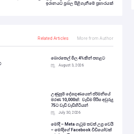
ඉරානයට ප්‍රබල පිළිගැනීමේ ප්‍රහාරයක්
Related Articles
More from Author
බොරතෙල් මිල 4%කින් පහළට
ේ
August 3, 2026
උණුසුම් දේශගුණයෙන් ජර්මනියේ
මරණ 10,000ක්: වැඩිම පිරිස අවුරුදු
75ට වැඩි වැඩිහිටියන්
July 30, 2026
මෝදි – Meta ගැටුම තවත් උග්‍ර වෙයි
– මෝදිගේ Facebook වීඩියෝවක්