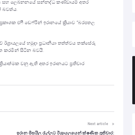
යලය සහ ලෙබනනයේ සන්නද්ධ කණ්ඩායම් අතර
ි බවත්ය.
දා ප්‍රකාශක එෆී ඩෙෆ්රින් ඉරානයේ ක්‍රියාව “බරපතල
 ඊශ්‍රායලයේ හමුදා ප්‍රධානියා තත්ත්වය තක්සේරු
 කරමින් සිටින බවයි.
‍රියාත්මක වනු ඇති අතර ඉරානයට ප්‍රතිචාර
Next article
ඉරාන මිසයිල රැල්ලට ඊශ්‍රායලයෙන් ක්ෂණික ප්‍රතිචාර: