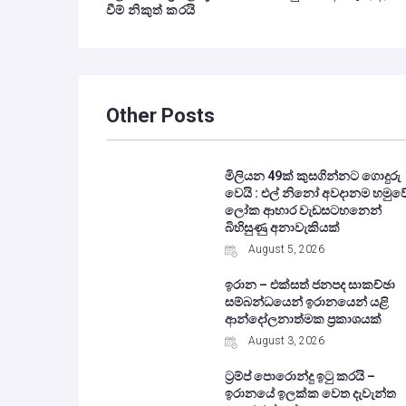
වීම් නිකුත් කරයි
Other Posts
මිලියන 49ක් කුසගින්නට ගොදුරු
වෙයි : එල් නිනෝ අවදානම හමුව
ලෝක ආහාර වැඩසටහනෙන්
බිහිසුණු අනාවැකියක්
August 5, 2026
ඉරාන – එක්සත් ජනපද සාකච්ඡා
සම්බන්ධයෙන් ඉරානයෙන් යළි
ආන්දෝලනාත්මක ප්‍රකාශයක්
August 3, 2026
ට්‍රම්ප් පොරොන්දු ඉටු කරයි –
ඉරානයේ ඉලක්ක වෙත දැවැන්ත