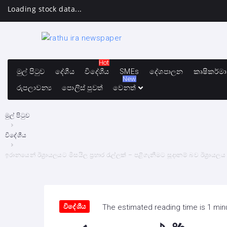
Loading stock data...
Hot
මුල් පිටුව
දේශීය
විදේශීය
SMEs
දේශපාලන
කෘෂිකර්ම
New
රුපලාවන්‍ය
පොලිස් පුවත්
වෙනත්
මුල් පිටුව
විදේශීය
ඉරානයෙන් ඊශ්‍රායලයට මිසයිල ප්‍රහාර රැල්ලක් – පළිගැනීමට සූදානම් බව ඊශ්‍රායල
විදේශීය
The estimated reading time is 1 min