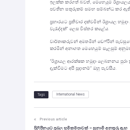
ඉලක්ක කරගත් බවත්, මෙහෙයුම ඊශ්‍රා
පවතින සතුරුකම් සමඟ සම්බන්ධ කර ඇත
ප්‍රහාරයට ප්‍රතිචාර දක්වමින් ඊශ්‍රායල හමු
වැරැද්දක්” ලෙස විස්තර කළේය.
වාර්තාකරුවන් අමතමින් ඩෙෆ්රින් පැවසුවේ
කරමින් අනාගත මෙහෙයුම් සැලසුම් අනුමත
“ඊශ්‍රායල ආරක්ෂක හමුදා ලෙබනනය පුරා ක්
දැක්වීමට අපි සූදානම්” ඔහු පැවසීය.
International News
Tags
Previous article
පිලිපීනයට ප්‍රබල භූමිකම්පාවක් – සුනාමි අනතුරු ඇඟ