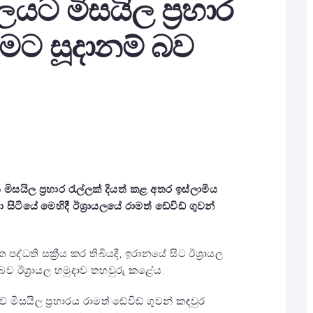
ලයට මිසයිල ප්‍රහාර
ීමට සූදානම් බව
මිසයිල ප්‍රහාර රැල්ලක් දියත් කළ අතර ඉස්ලාමීය
ා සිටියේ මෙහිදී ඊශ්‍රායලයේ රාමත් ඩේවිඩ් ගුවන්
 පද්ධති සක්‍රීය කර තිබියදී, ඉරානයේ සිට ඊශ්‍රායල
 බව ඊශ්‍රායල හමුදාව තහවුරු කළේය.
 මිසයිල ප්‍රහාරය රාමත් ඩේවිඩ් ගුවන් කඳවුර