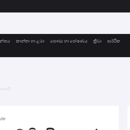
ාන්තය
කාන්තා හා ළමා
සෞඛ්‍ය හා පෝෂණය
ක්‍රීඩා
ආර්ථික
ය පවසයි
ute