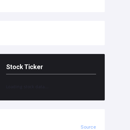
Stock Ticker
Loading stock data...
Source