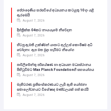
පේරාදෙණිය සරසවියේ අධ්‍යයනය කටයුතු 10 දා යළි
ඇරඹෙයි
August 7, 2026
දිස්ත්‍රික්ක 04කට නායයෑමේ නිවේදන
August 7, 2026
හිටපු ඇමති ලක්ෂ්මන් යාපාට අල්ලස් කොමිෂම අධි
චෝදනා: ඇප මත මුදා හැරීමට නියෝග
August 7, 2026
පාර්ලිමේන්තු පර්යේෂණ හා අධ්‍යයන මධ්‍යස්ථානය
පිහිටුවීමට Max Planck Foundationහි සහයෝගය
August 7, 2026
මැතිවරණ ප්‍රතිසංස්කරණයට ලැබී ඇති යෝජනා
සමාලෝචනයට විශේෂඥ මණ්ඩලයක් පත් කරයි
August 7, 2026