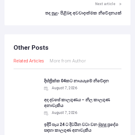
Next article
තද සුළං පිළිබඳ අවවාදාත්මක නිවේදනයක්
Other Posts
Related Articles
More from Author
දිස්ත්‍රික්ක 04කට නායයෑමේ නිවේදන
August 7, 2026
අද දවසේ කාලගුණය – නිල කාලගුණ
අනාවැකිය
August 7, 2026
ඉදිරි පැය 24 ට දිවයින වටා වන මුහුදු ප්‍රදේශ
සඳහා කාලගුණ අනාවැකිය