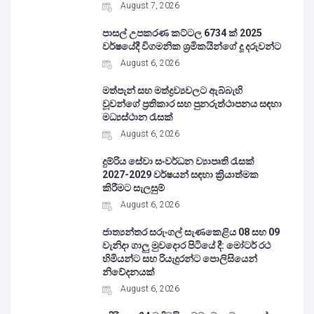
August 7, 2026
පාසල් උපකරණ කට්ටල 6734 ක් 2025
වර්ෂයේදී විගමනික ශ්‍රමිකයින්ගේ දූ දරුවන්ට
August 6, 2026
මත්පැන් සහ මත්ද්‍රව්‍යවලට ඇබ්බැහි
වූවන්ගේ ප්‍රතිකාර සහ පුනරුත්ථාපනය සඳහා
මධ්‍යස්ථාන රැසක්
August 6, 2026
දුම්රිය සේවා සංවර්ධන ව්‍යාපෘති රැසක්
2027-2029 වර්ෂයන් සඳහා ක්‍රියාත්මක
කිරීමට සැලසුම්
August 6, 2026
ජාත්‍යන්තර සරුංගල් සැණකෙළිය 08 සහ 09
වැනිදා ගාලු මුවදොර පිටියේ දී: මෝටර් රථ
හිමියන්ට සහ රියැදුරන්ට පොලිසියෙන්
නිවේදනයක්
August 6, 2026