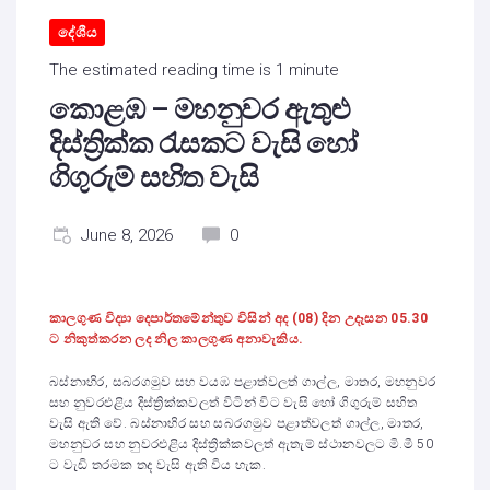
දේශීය
The estimated reading time is 1 minute
කොළඹ – මහනුවර ඇතුළු
දිස්ත්‍රික්ක රැසකට වැසි හෝ
ගිගුරුම් සහිත වැසි
June 8, 2026
0
කාලගුණ විද්‍යා දෙපාර්තමේන්තුව විසින් අද (08) දින උදෑසන 05.30
ට නිකුත්කරන ලද නිල කාලගුණ අනාවැකිය.
බස්නාහිර, සබරගමුව සහ වයඹ පළාත්වලත් ගාල්ල, මාතර, මහනුවර
සහ නුවරඑළිය දිස්ත්‍රික්කවලත් විටින් විට වැසි හෝ ගිගුරුම් සහිත
වැසි ඇති වේ. බස්නාහිර සහ සබරගමුව පළාත්වලත් ගාල්ල, මාතර,
මහනුවර සහ නුවරඑළිය දිස්ත්‍රික්කවලත් ඇතැම් ස්ථානවලට මි.මී 50
ට වැඩි තරමක තද වැසි ඇති විය හැක.