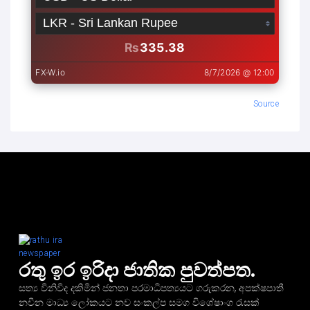
Source
රතු ඉර ඉරිදා ජාතික පුවත්පත.
සත්‍ය විනිවිද දකිමින් ජනතා පරමාධිපත්‍යයට ගරුකරන, අපක්ෂපාතී
නවීන මාධ්‍ය ලෝකයට නව සංකල්ප සමග විශේෂාංග රැසක්