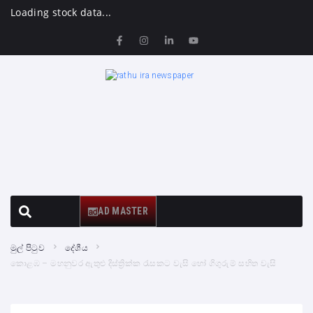
Loading stock data...
AD MASTER
මුල් පිටුව
දේශීය
කොළඹ – මහනුවර ඇතුළු දිස්ත්‍රික්ක රැසකට වැසි හෝ ගිගුරුම් සහිත වැසි