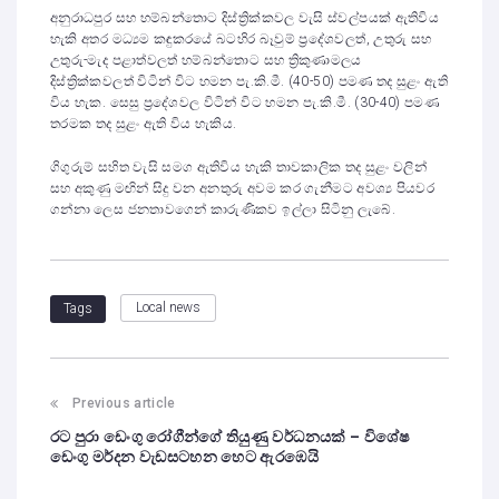
අනුරාධපුර සහ හම්බන්තොට දිස්ත්‍රික්කවල වැසි ස්වල්පයක් ඇතිවිය
හැකි අතර මධ්‍යම කඳුකරයේ බටහිර බෑවුම් ප්‍රදේශවලත්, උතුරු සහ
උතුරු-මැද පළාත්වලත් හම්බන්තොට සහ ත්‍රිකුණාමලය
දිස්ත්‍රික්කවලත් විටින් විට හමන පැ.කි.මී. (40-50) පමණ තද සුළං ඇති
විය හැක. සෙසු ප්‍රදේශවල විටින් විට හමන පැ.කි.මී. (30-40) පමණ
තරමක තද සුළං ඇති විය හැකිය.
ගිගුරුම් සහිත වැසි සමග ඇතිවිය හැකි තාවකාලික තද සුළං වලින්
සහ අකුණු මඟින් සිදු වන අනතුරු අවම කර ගැනීමට අවශ්‍ය පියවර
ගන්නා ලෙස ජනතාවගෙන් කාරුණිකව ඉල්ලා සිටිනු ලැබේ.
Local news
Tags
Previous article
‌රට පුරා ඩෙංගු රෝගීන්ගේ තියුණු වර්ධනයක් – විශේෂ
‌ඩෙංගු මර්දන වැඩසටහන හෙට ඇරඹෙයි