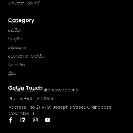
ගෙනෙන "රතු ඉර"
Category
දේශීය
ආර්ථික
විදේශීය
දේශපාලන
අධ්‍යාපන හා වෘත්තීය
ව්‍යාපාරික
ක්‍රීඩා
Get In Touch
Email: info@rathuiranewspaper.lk
Phone: +94 11 212 1959
Address : No 21, 1/1 St. Joseph's Street, Grandpass
Colombo 14