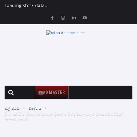
Loading stock data...
AD MASTER
මුල් පිටුව
විදේශීය
වීසා අනිසි භාවිතය හේතුවෙන් බ්‍රිතාන්‍ය විශ්වවිද්‍යාලවලට ජාත්‍යන්තර සිසුන්
තහනම් කෙරේ