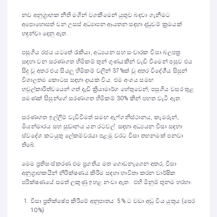
නව අනුග්‍රාහක නීති මගින් වගකීමෙන් යුතුව බඳවා ගැනීමට
අපොහොසත් වන උසස් අධ්‍යාපන ආයතන සඳහා දඬුවම් ක්‍රමයක්
හඳුන්වා දෙනු ඇත.
පසුගිය රජය යටතේ රැකියා, අධ්‍යයන සහ සංචාරක වීසා බලපත්‍ර
සඳහා වන සරණාගත හිමිකම් තුන් ගුණයකින් වැඩි වීමෙන් පසුව එය
සිදු වූ අතර එය සියලු හිමිකම් වලින් 37%ක් වූ අතර විදේශීය සිසුන්
විශාලතම කොටස සඳහා දායක විය. එම අංශය සමඟ
හවුල්කාරිත්වයෙන් ගත් දැඩි ක්‍රියාමාර්ග හේතුවෙන්, පසුගිය වසර තුළ
පමණක් සිසුන්ගේ සරණාගත හිමිකම් 30% කින් පහත වැටී ඇත.
සරණාගත ඉල්ලීම් වැඩිවීමත් සමඟ ඇෆ්ගනිස්ථානය, කැමරූන්,
මියන්මාරය සහ සුඩානය යන රටවල් සඳහා අධ්‍යයන වීසා සඳහා
ස්වදේශ කටයුතු ලේකම්වරයා පළමු වරට වීසා තහනමක් පනවා
තිබේ.
මෙම ප්‍රතිසංස්කරණ එම ප්‍රගතිය මත ගොඩනැගෙන අතර, වීසා
අනුග්‍රාහකයින් නිරීක්ෂණය කිරීම සඳහා භාවිතා කරන වාර්ෂික
පරීක්ෂණයේ සමත් ලකුණු ඉහළ නංවා ඇත. එහි මිනුම් තුනම හරහා:
වීසා ප්‍රතික්ෂේප කිරීමේ අනුපාතය: 5% ට වඩා අඩු විය යුතුය (පෙර
10%)