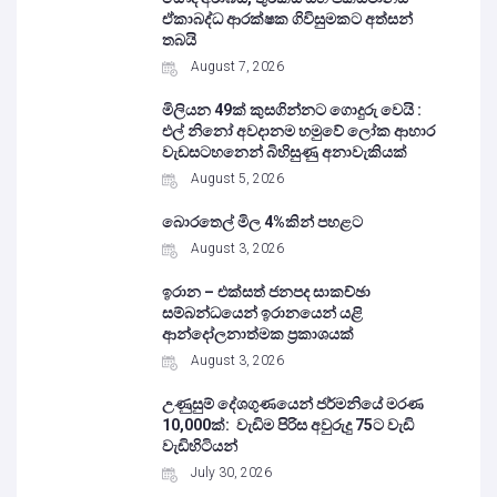
ඒකාබද්ධ ආරක්ෂක ගිවිසුමකට අත්සන්
තබයි
August 7, 2026
මිලියන 49ක් කුසගින්නට ගොදුරු වෙයි :
එල් නිනෝ අවදානම හමුවේ ලෝක ආහාර
වැඩසටහනෙන් බිහිසුණු අනාවැකියක්
August 5, 2026
බොරතෙල් මිල 4%කින් පහළට
August 3, 2026
ඉරාන – එක්සත් ජනපද සාකච්ඡා
සම්බන්ධයෙන් ඉරානයෙන් යළි
ආන්දෝලනාත්මක ප්‍රකාශයක්
August 3, 2026
උණුසුම් දේශගුණයෙන් ජර්මනියේ මරණ
10,000ක්: වැඩිම පිරිස අවුරුදු 75ට වැඩි
වැඩිහිටියන්
July 30, 2026