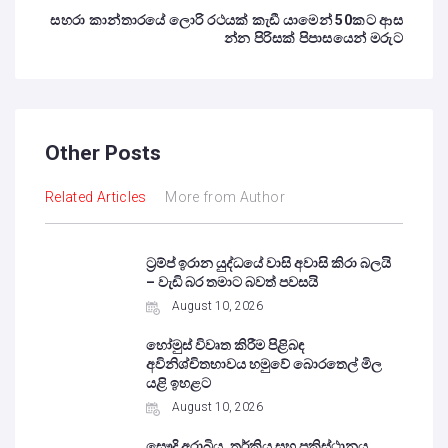
සහරා කාන්තාරයේ ලොරි රථයක් කැඩී යාමෙන් 50කට ආස
න්න පිරිසක් පිපාසයෙන් මරුට
Other Posts
Related Articles
More from Author
ට්‍රම්ප් ඉරාන යුද්ධයේ වාසි අවාසි කිරා බලයි
– වැඩි බර තමාට බවත් පවසයි
August 10, 2026
හෝමුස් විවෘත කිරීම පිළිබඳ
අවිනිශ්චිතභාවය හමුවේ බොරතෙල් මිල
යළි ඉහළට
August 10, 2026
සෞදි අරාබිය, තුර්කිය සහ පකිස්ථානය