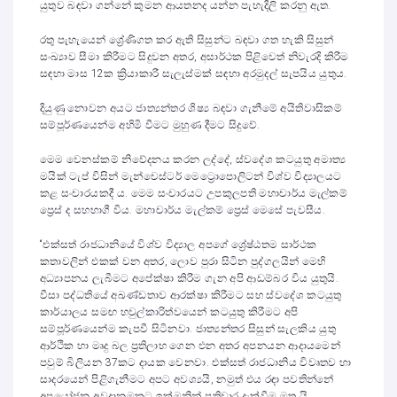
යුතුව බඳවා ගන්නේ කුමන ආයතනද යන්න පැහැදිලි කරනු ඇත.
රතු පැහැයෙන් ශ්‍රේණිගත කර ඇති සිසුන්ට බඳවා ගත හැකි සිසුන්
සංඛ්‍යාව සීමා කිරීමට සිදුවන අතර, අසාර්ථක පිළිවෙත් නිවැරදි කිරීම
සඳහා මාස 12ක ක්‍රියාකාරී සැලැස්මක් සඳහා අරමුදල් සැපයිය යුතුය.
දියුණු නොවන අයට ජාත්‍යන්තර ශිෂ්‍ය බඳවා ගැනීමේ අයිතිවාසිකම්
සම්පූර්ණයෙන්ම අහිමි වීමට මුහුණ දීමට සිදුවේ.
මෙම වෙනස්කම් නිවේදනය කරන ලද්දේ, ස්වදේශ කටයුතු අමාත්‍ය
මයික් ටැප් විසින් මැන්චෙස්ටර් මෙට්‍රොපොලිටන් විශ්ව විද්‍යාලයට
කළ සංචාරයකදී ය. මෙම සංචාරයට උපකුලපති මහාචාර්ය මැල්කම්
ප්‍රෙස් ද සහභාගී විය. මහාචාර්ය මැල්කම් ප්‍රෙස් මෙසේ පැවසීය.
“එක්සත් රාජධානියේ විශ්ව විද්‍යාල අපගේ ශ්‍රේෂ්ඨතම සාර්ථක
කතාවලින් එකක් වන අතර, ලොව පුරා සිටින පුද්ගලයින් මෙහි
අධ්‍යාපනය ලැබීමට අපේක්ෂා කිරීම ගැන අපි ආඩම්බර විය යුතුයි.
වීසා පද්ධතියේ අඛණ්ඩතාව ආරක්ෂා කිරීමට සහ ස්වදේශ කටයුතු
කාර්යාලය සමඟ හවුල්කාරිත්වයෙන් කටයුතු කිරීමට අපි
සම්පූර්ණයෙන්ම කැපවී සිටිනවා. ජාත්‍යන්තර සිසුන් සැලකිය යුතු
ආර්ථික හා මෘදු බල ප්‍රතිලාභ ගෙන එන අතර අපනයන ආදායමෙන්
පවුම් බිලියන 37කට දායක වෙනවා. එක්සත් රාජධානිය විවෘතව හා
සාදරයෙන් පිළිගැනීමට අපට අවශ්‍යයි, නමුත් එය රඳා පවතින්නේ
අපයෝජන අවදානමකට ඉක්මනින් ප්‍රතිචාර දැක්වීම මත යි.