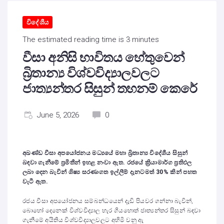
විදේශීය
The estimated reading time is 3 minutes
වීසා අනිසි භාවිතය හේතුවෙන්
බ්‍රිතාන්‍ය විශ්වවිද්‍යාලවලට
ජාත්‍යන්තර සිසුන් තහනම් කෙරේ
June 5, 2026
0
අඛණ්ඩ වීසා අපයෝජනය මධ්‍යයේ මහා බ්‍රිතාන්‍ය විදේශීය සිසුන්
බඳවා ගැනීමේ ප්‍රමිතීන් ඉහළ නංවා ඇත. රජයේ ක්‍රියාමාර්ග ප්‍රතිඵල
ලබා දෙන බැවින් ශිෂ්‍ය සරණාගත ඉල්ලීම් දැනටමත් 30% කින් පහත
වැටී ඇත.
රජය වීසා අපයෝජනය සම්බන්ධයෙන් දැඩි පියවර ගන්නා බැවින්,
බොහෝ දෙනෙක් විශ්වවිද්‍යාල හැර ගියහොත් ජාත්‍යන්තර සිසුන් බඳවා
ගැනීමේ අයිතිය විශ්වවිද්‍යාලවලට අහිමි වනු ඇ