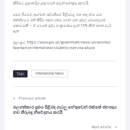
කිරීමට මුහුණ දිය යුතු බවත් ඔවුන් අනතුරු අඟවයි.
මෙම පියවර, ආගමන පද්ධතියේ පිළිවෙළ සහ පාලනය යථා
තත්ත්වයට පත් කිරීම සඳහා රජය ගෙන යන පුළුල් මෙහෙයුමේ
කොටසකි – ඒ යටතේ ශුද්ධ සංක්‍රමණය දැන් 74% කින් පහත වැටී
ඇත.
මූලාශ්‍රය: https://www.gov.uk/government/news/universities-
face-ban-on-international-students-over-visa-abuse
International News
Tags
Previous article
බලහත්කාර ශ්‍රමය පිළිබඳ ගැටලු හේතුවෙන් එක්සත් ජනපදය
නව තීරුබදු නිවේදනය කරයි
Next article