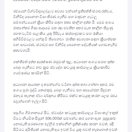
රජයෙන් විශ්වවිද්‍යාලවලට අවශ්‍ය වන්නේ ප්‍රතිපත්ති ස්ථාවරත්වය,
විනිවිද පෙනෙන වීසා තීරණ ගැනීම සහ මතුවන ගැටලු
සම්බන්ධයෙන් ක්‍රියා කිරීම සඳහා තත්‍ය කාලීන දත්ත යි. මෙම අංශය
ජාත්‍යන්තර ශිෂ්‍ය ආදායම මත රඳා පවතින අතර මෑත කාලීන තියුණු
පහත වැටීම් සැලකිය යුතු පිරිවැය කප්පාදුවකට සහ රැකියා
අහිමිවීම්වලට හේතු වී තිබෙනවා. ජාතික අවශ්‍යතා සඳහා ක්‍රියාත්මක
වන සාධාරණ, ස්ථාවර සහ විනිවිද පෙනෙන පද්ධතියක් ගොඩනැගීම
අත්‍යවශ්‍යයි.
ශක්තිමත් දත්ත ආරක්ෂණ රාමුවක් තුළ, අධ්‍යාපන අංශය සමඟ දත්ත
බෙදා ගැනීමට නව ක්‍රම ස්වදේශ කටයුතු කාර්යාලය ක්‍රියාකාරීව
ගවේෂණය කරමින් සිටී.
අධ්‍යාපන ආයතන ද තමන්ගේම වටිනා දත්ත තබා ගන්නා අතර, එම
අංශය පුරා බුද්ධි තොරතුරු බෙදා ගැනීමට සහ අපයෝජන සිදුවන
ඕනෑම තැනක ඒවා මර්දනය කිරීමට එක්ව කටයුතු කරන ලෙස රජය
ඔවුන්ගෙන් ඉල්ලා සිටී.
පසුගිය ගිම්හානයේ සිට, ස්වදේශ කටයුතු කාර්යාලය වීසා කල් ඉකුත්
වීමට නියමිත සිසුන් 306,000ක් සම්බන්ධ කර ගෙන ඇත. සුදුසුකම්
නොමැති සරණාගත ඉල්ලීම් ඉක්මනින් ප්‍රතික්ෂේප කරන බවත්, රැඳී
සිටීමට අයිතියක් නොමැති අය ඉවත් විය යුතු බවත් නැතහොත් ඉවත්