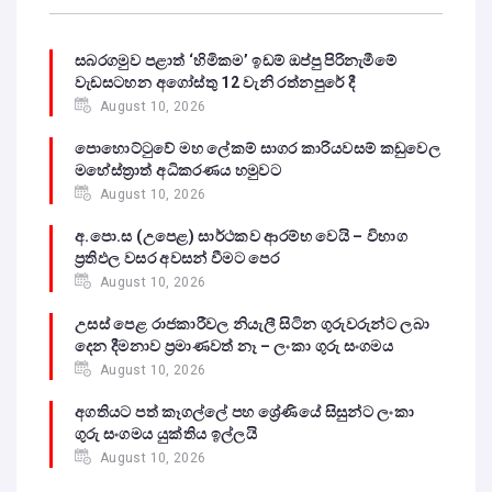
සබරගමුව පළාත් ‘හිමිකම’ ඉඩම් ඔප්පු පිරිනැමීමේ
වැඩසටහන අගෝස්තු 12 වැනි රත්නපුරේ දී
August 10, 2026
පොහොට්ටුවේ මහ ලේකම් සාගර කාරියවසම් කඩුවෙල
මහේස්ත්‍රාත් අධිකරණය හමුවට
August 10, 2026
අ.පො.ස (උපෙළ) සාර්ථකව ආරම්භ වෙයි – විභාග
ප්‍රතිඵල වසර අවසන් වීමට පෙර
August 10, 2026
උසස් පෙළ රාජකාරීවල නියැලී සිටින ගුරුවරුන්ට ලබා
දෙන දීමනාව ප්‍රමාණවත් නෑ – ලංකා ගුරු සංගමය
August 10, 2026
අගතියට පත් කෑගල්ලේ පහ ශ්‍රේණියේ සිසුන්ට ලංකා
ගුරු සංගමය යුක්තිය ඉල්ලයි
August 10, 2026