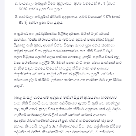
පාඨමාලා ඇතුළත් වීමේ අනුපාතය: අවම වශයෙන් 95% (පෙර
90%) දක්වා ළඟා විය යුතුය.
පාඨමාලා සම්පූර්ණ කිරීමේ අනුපාතය: අවම වශයෙන් 90% (පෙර
85%) දක්වා ළඟා විය යුතුය.
සංක්‍රමණ සහ පුරවැසිභාවය පිළිබඳ අමාත්‍ය මයික් ටැප් මෙසේ
පැවසීය. “එක්සත් රාජධානිය සැමවිටම අව්‍යාජ ජාත්‍යන්තර සිසුන්
පිළිගනු ඇති අතර, අපගේ විශ්ව විද්‍යාල ලොව පුරා අගය කරනවා.
නමුත් අපගේ වීසා ක්‍රමය සරණාගතභාවය සහ නීති විරෝධී වැඩ
සඳහා පිටුපස දොරක් ලෙස භාවිතා නොකළ යුතුයි. පසුගිය වසර තුළ
ශිෂ්‍ය සරණාගත ඉල්ලීම් 30%කින් පහත වැටී ඇත. මෙය සාක්ෂාත් කර
ගැනීම සඳහා සහයෝගයෙන් කටයුතු කිරීම ගැන මම අංශයට
ස්තූතිවන්ත වෙනවා. නමුත් අපි තවත් ඉදිරියට යා යුතුයි. පද්ධතිය
සමඟ සෙල්ලම් කිරීමට උත්සාහ කරන අය අප නරඹන බව දැන සිටිය
යුතුයි”.
ඉහළ පාසල් හැරයාමේ අනුපාත මඟින් සිසුන් අධ්‍යයනය කරනවාට
වඩා නීති විරෝධී වැඩ කරන ආර්ථිකයට ඇතුළු වී ඇති බව පෙන්නුම්
කළ හැකි අතර, ඉහළ වීසා ප්‍රතික්ෂේප කිරීමේ අනුපාත හෝ අඩු බඳවා
ගැනීමේ සංඛ්‍යාලේඛනවලින් පෙනී යන්නේ සමහර ආයතන
අයදුම්කරුවන් සම්බන්ධයෙන් ප්‍රමාණවත් කඩිසරකමක් සිදු කර
නොමැති බවයි. නමුත් 2027 ගිම්හානයේ සිට, නව ශ්‍රේණිගත කිරීමේ
පද්ධතියක් මඟින් නියාමකයින්ට සහ මහජනතාවට, වගකීමෙන්