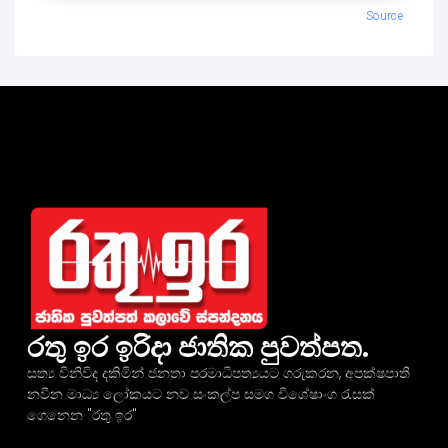
Source
රතු ඉර ඉරිදා ජාතික පුවත්පත.
සත්‍ය විනිවිද දකිමින් ජනතා පරමාධිපත්‍යයට ගරුකරන, අපක්ෂපාතී
නවීන මාධ්‍ය ලෝකයට නව සංකල්ප සමග විශේෂාංග රැසක්
ගෙනෙන "රතු ඉර"