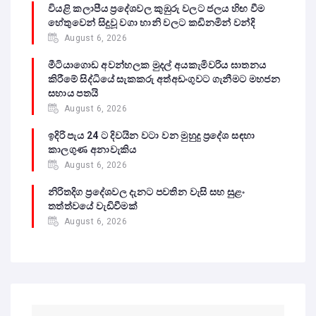
වියළි කලාපීය ප්‍රදේශවල කුඹුරු වලට ජලය හිඟ වීම
හේතුවෙන් සිදුවූ වගා හානි වලට කඩිනමින් වන්දි
August 6, 2026
මීටියාගොඩ අවන්හලක මුදල් අයකැමිවරිය ඝාතනය
කිරීමේ සිද්ධියේ සැකකරු අත්අඩංගුවට ගැනීමට මහජන
සහාය පතයි
August 6, 2026
ඉදිරි පැය 24 ට දිවයින වටා වන මුහුදු ප්‍රදේශ සඳහා
කාලගුණ අනාවැකිය
August 6, 2026
නිරිතදිග ප්‍රදේශවල දැනට පවතින වැසි සහ සුළං
තත්ත්වයේ වැඩිවීමක්
August 6, 2026