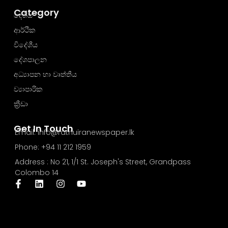
Category
දේශීය
ආර්ථික
විදේශීය
දේශපාලන
අධ්‍යාපන හා වෘත්තීය
ව්‍යාපාරික
ක්‍රීඩා
Get In Touch
Email: info@rathuiranewspaper.lk
Phone: +94 11 212 1959
Address : No 21, 1/1 St. Joseph's Street, Grandpass
Colombo 14