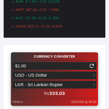
AAPL 311.00 +1.62 +0.52%
MSFT 487.46 -5.35 -1.09%
INTC 101.06 +0.20 +0.20%
GOOG 360.13 -15.22 -4.05%