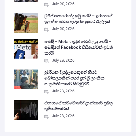
July 30, 2026
ට්‍රම්ප් පොරොන්දු ඉටු කරයි – ඉරානයේ
ඉලක්ක වෙත දැවැන්ත ප්‍රහාර රැල්ලක්
July 30, 2026
මෝදි – Meta ගැටුම තවත් උග්‍ර වෙයි –
මෝදිගේ Facebook වීඩියෝවක් ඉවත්
කරයි
July 28, 2026
දුම්රියක දී පුද්ලයෙකුගේ හිසට
බෝතලයකින් පහර දුන් ශ්‍රී ලාංකික
සංක්‍රමණිකායට සිරදඬුවම්
July 28, 2026
ජපානයේ කුමමොටෝ ප්‍රාන්තයට ප්‍රබල
භූමිකම්පාවක්
July 28, 2026