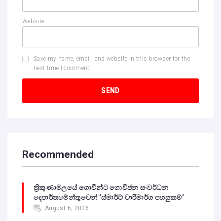
Website
Save my name, email, and website in this browser for the
next time I comment.
Recommended
ත්‍රිකුණාමලයේ ගොවීන්ට ගොවිජන සංවර්ධන
දෙපාර්තමේන්තුවෙන් ‘ස්මාර්ට් වාරිමාර්ග පහසුකම්‘
August 6, 2026