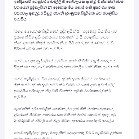
ඉන්දියාවේ අගනුවර නවදිල්ලි හි හෝටලයක ඇති වූ ගින්නකින් අවම
වශයෙන් පුද්ගලයින් 21 දෙනෙකු මිය ගොස් ඇති අතර එය මෑත
වසරවල අගනුවර සිදු වූ එවැනි දරුණුතම සිදුවීමක් බව පොලිසිය
පැවසීය.
“මෙම ඛේදජනක සිදුවීමෙන් පුද්ගලයින් 21 දෙනෙකු මිය ගිය බව
ප්‍රකාශ කිරීම දැඩි ශෝකයට කරුණක්” යැයි පොලිසිය මාධ්‍ය
නිවේදනයක් නිකුත් කරමින් කියා සිටි අතර, තවත් 40කට වැඩි
පිරිසක් බේරා ගත් බව පැවසීය.
හෝටලය දකුණු දිල්ලියේ මල්වියා නගර් හි පිහිටා ඇති අතර, එය
සිසුන් සහ තරුණ වෘත්තිකයන් අතර ජනප්‍රිය නේවාසික ප්‍රදේශයකි.
ගොඩනැගිල්ලේ බිම් මහලේ අවන්හලක් තිබූ බව වාර්තා වේ …
ගින්න එම අවන්හලට සම්බන්ධ වීමට බොහෝ දුරට ඉඩ තිබේ,”
ප්‍රාදේශීය පරිපාලන නිලධාරි ජිතේන්ද්‍ර කුමාර් වාර්තාකරුවන්ට
පැවසීය.
රූපවාහිනී දර්ශනවලින් ගොඩනැගිල්ලක් ගිනි ගන්නා ආකාරය,
දුමාරයක් පිටවන ආකාරය සහ ගිනිගත් බාහිර කොටස් අසල පටු
මංතීරුවකින් නිවැසියන් බලා සිටින ආකාරය පෙන්නුම් කළේය.
ගොඩනැගිල්ලේ ඉහළ මහලකින් දෙදෙනෙකු බිමට පැණීමට උත්සහ
කරනු දැකගත හැකි විය.