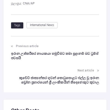
මූලාශ්‍රය: CNA/AP
International News
Tags
Previous article
ඉරාන උත්තරීතර නායකයා හමුවීමට තමා සූදානම් බව ට්‍රම්ප්
පවසයි
Next article
කුවේට් ජාත්‍යන්තර ගුවන් තොටුපොළට එල්ල වූ ඉරාන
ඩ්‍රෝන ප්‍රහාරයෙන් ශ්‍රී ලාංකිකයින් තිදෙනෙකුට තුවාල