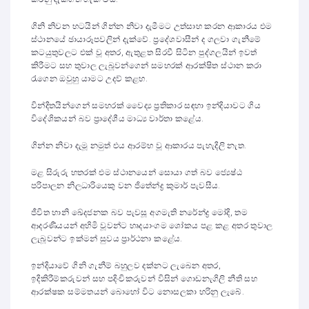
ගිනි නිවන භටයින් ගින්න නිවා දැමීමට උත්සාහ කරන ආකාරය එම
ස්ථානයේ ඡායාරූපවලින් දැක්වේ. ප්‍රදේශවාසීන් ද ගලවා ගැනීමේ
කටයුතුවලට එක් වූ අතර, ඇතුළත සිරවී සිටින පුද්ගලයින් ඉවත්
කිරීමට සහ තුවාල ලැබූවන්ගෙන් සමහරක් ආරක්ෂිත ස්ථාන කරා
රැගෙන ඔවුහු යාමට උදව් කළහ.
වින්දිතයින්ගෙන් සමහරක් වෛද්‍ය ප්‍රතිකාර සඳහා ඉන්දියාවට ගිය
විදේශිකයන් බව ප්‍රාදේශීය මාධ්‍ය වාර්තා කළේය.
ගින්න නිවා දැමූ නමුත් එය ආරම්භ වූ ආකාරය පැහැදිලි නැත.
මළ සිරුරු හතරක් එම ස්ථානයෙන් සොයා ගත් බව ජ්‍යෙෂ්ඨ
පරිපාලන නිලධාරියෙකු වන ජිතේන්ද්‍ර කුමාර් පැවසීය.
ජීවිත හානි ඛේදජනක බව පැවසූ අගමැති නරේන්ද්‍ර මෝදි, තම
ආදරණීයයන් අහිමි වූවන්ට හෘදයාංගම ශෝකය පළ කළ අතර තුවාල
ලැබූවන්ට ඉක්මන් සුවය ප්‍රාර්ථනා කළේය.
ඉන්දියාවේ ගිනි ගැනීම් බහුලව දක්නට ලැබෙන අතර,
ඉදිකිරීම්කරුවන් සහ පදිංචිකරුවන් විසින් ගොඩනැගිලි නීති සහ
ආරක්ෂක සම්මතයන් බොහෝ විට නොසලකා හරිනු ලැබේ.