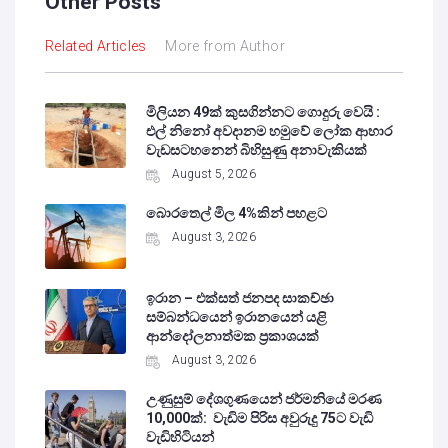
Other Posts
Related Articles
More from Author
මිලියන 49ක් කුසගින්නට ගොදුරු වෙයි :
එල් නිනෝ අවදානම හමුවේ ලෝක ආහාර
වැඩසටහනෙන් බිහිසුණු අනාවැකියක්
August 5, 2026
බොරතෙල් මිල 4%කින් පහළට
August 3, 2026
ඉරාන – එක්සත් ජනපද සාකච්ඡා
සම්බන්ධයෙන් ඉරානයෙන් යළි
ආන්දෝලනාත්මක ප්‍රකාශයක්
August 3, 2026
උණුසුම් දේශගුණයෙන් ජර්මනියේ මරණ
10,000ක්: වැඩිම පිරිස අවුරුදු 75ට වැඩි
වැඩිහිටියන්