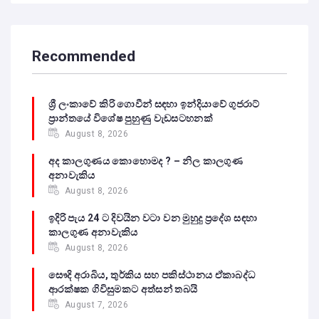
Recommended
ශ්‍රී ලංකාවේ කිරි ගොවීන් සඳහා ඉන්දියාවේ ගුජරාට්
ප්‍රාන්තයේ විශේෂ පුහුණු වැඩසටහනක්
August 8, 2026
අද කාලගුණය කොහොමද ? – නිල කාලගුණ
අනාවැකිය
August 8, 2026
ඉදිරි පැය 24 ට දිවයින වටා වන මුහුදු ප්‍රදේශ සඳහා
කාලගුණ අනාවැකිය
August 8, 2026
සෞදි අරාබිය, තුර්කිය සහ පකිස්ථානය ඒකාබද්ධ
ආරක්ෂක ගිවිසුමකට අත්සන් තබයි
August 7, 2026