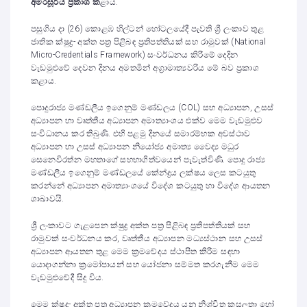
අමරසූරිය ප්‍රකාශ ක
ළාය.
පසුගිය දා (26) කොළඹ හිල්ටන් හෝටලයේදී පැවති ශ්‍රී ලංකාව තුළ
ජාතික ක්ෂුද්‍ර- අක්ත පත්‍ර පිළිබඳ ප්‍රතිපත්තියක් සහ රාමුවක් (National
Micro-Credentials Framework) සංවර්ධනය කිරීමේ දෙදින
වැඩමුළුවේ දෙවන දිනය අමතමින් අග්‍රාමාත්‍යවරිය මේ බව ප්‍රකාශ
කළාය.
පොදුරාජ්‍ය මණ්ඩලීය ඉගෙනුම් මණ්ඩලය (COL) සහ අධ්‍යාපන, උසස්
අධ්‍යාපන හා වෘත්තීය අධ්‍යාපන අමාත්‍යාංශය එක්ව මෙම වැඩමුළුව
සංවිධානය කර තිබුණි. එහි පළමු දිනයේ සමාරම්භක අවස්ථාව
අධ්‍යාපන හා උසස් අධ්‍යාපන නියෝජ්‍ය අමාත්‍ය වෛද්‍ය මධුර
සෙනෙවිරත්න මහතාගේ සහභාගිත්වයෙන් පැවැත්විණි. පොදු රාජ්‍ය
මණ්ඩලීය ඉගෙනුම් මණ්ඩලයේ කේන්ද්‍රය ලක්ෂය ලෙස කටයුතු
කරන්නේ අධ්‍යාපන අමාත්‍යාංශයේ විදේශ කටයුතු හා විදේශ ආයතන
ශාඛාවයි.
ශ්‍රී ලංකාවට ගැළපෙන ක්ෂුද්‍ර අක්ත පත්‍ර පිළිබඳ ප්‍රතිපත්තියක් සහ
රාමුවක් සංවර්ධනය කර, වෘත්තීය අධ්‍යාපන මධ්‍යස්ථාන සහ උසස්
අධ්‍යාපන ආයතන තුළ මෙම ක්‍රමවේදය ස්ථාපිත කිරීම සඳහා
යොදාගන්නා ක්‍රමෝපායන් සහ යෝජනා සම්මත කරගැනීම මෙම
වැඩමුළුවේදී සිදු විය.
මෙම ක්ෂුද්‍ර- අක්ත පත්‍ර අධ්‍යාපන ක්‍රමවේදය යනු නිශ්චිත කුසලතා හෝ