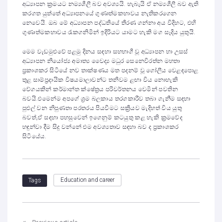
අධ්‍යාපන ක්‍රමයට නම්‍යශීලී බව අවශ්‍යයි. හැබැයි ඒ නම්‍යශීලී බව ඇති
කරගත යුත්තේ අධ්‍යාපනයේ ගුණාත්මකභාවය නැතිකරගෙන
නෙවෙයි. ඔබ මේ අධ්‍යාපන පද්ධතියේ තීරණ ගන්නා අය විදිහට, එහි
ගුණාත්මකභාවය රැකගනිමින් ඉදිරියට යාමට හැකි මග සෑදිය යුතුයි.
මෙම වැඩමුළුවේ පළමු දිනය සඳහා සහභාගී වූ අධ්‍යාපන හා උසස්
අධ්‍යාපන නියෝජ්‍ය අමාත්‍ය වෛද්‍ය මධුර සෙනෙවිරත්න මහතා
ප්‍රකාශකර සිටියේ නව තාක්ෂණය මත පදනම් වූ ගෝලීය වෙළඳපොළ
තුළ සාම්ප්‍රදායික විෂයමාලාවන්ට තනිවම ළඟා විය නොහැකි
වේගයකින් කර්මාන්ත ක්ෂේත්‍රය පරිවර්තනය වෙමින් පවතින
බවයි.එමෙන්ම අපගේ ශ්‍රම බලකාය තරගකාරීව තබා ගැනීම සඳහා
පුළුල් වන නිපුණතා පරතරය පියවීමට සක්‍රීයව මැදිහත් විය යුතු
බවත්,ඒ සඳහා පහසුවෙන් ඉගෙනුම් කටයුතු කළ හැකි ක්‍රමවේද
හඳුන්වා දීම සිදු වන්නේ එම අවශ්‍යතාව සඳහා බව ද ප්‍රකාශකර
සිටියේය.
Education and career
Tags