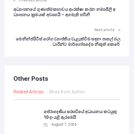
Previous article
අධ්‍යාපනයේ ගුණාත්මකභාවය ආරක්ෂා කරන නම්‍යශීලී අ
ධ්‍යාපනය ක්‍රමයක් අවශ්‍යයි – අගමැති හරිනි
Next article
මෙනින්ජයිටීස් රෝග ව්‍යාප්තිය වැළැක්වීම සඳහා පාසල් බල
ධාරීන්ට මාර්ගෝපදේශ නිකුත් කෙරේ
Other Posts
Related Articles
More from Author
පේරාදෙණිය සරසවියේ අධ්‍යයනය කටයුතු
10 දා යළි ඇරඹෙයි
August 7, 2026