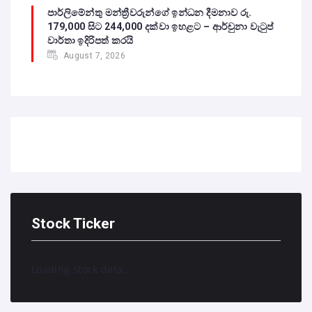
පාර්ලිමේන්තු මන්ත්‍රීවරුන්ගේ ඉන්ධන දීමනාව රු.
179,000 සිට 244,000 දක්වා ඉහළට – ආර්චුනා වැටුප්
වාර්තා ඉදිරිපත් කරයි
August 7, 2026
Stock Ticker
Loading stock data...