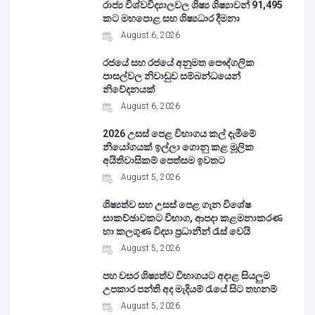
රාජ්‍ය විශ්වවිද්‍යාලවල ශිෂ්‍ය ශිෂ්‍යාවන් 91,495
කට මහපොළ සහ ශිෂ්‍යධාර දීමනා
August 6, 2026
රජයේ සහ රජයේ අනුමත පෞද්ගලික
පාසල්වල නිවාඩුව සම්බන්ධයෙන්
නිවේදනයක්
August 6, 2026
2026 උසස් පෙළ විභාගය කල් දැමීමේ
නියෝගයක් ඉල්ලා ගොනු කළ මූලික
අයිතිවාසිකම් පෙත්සම ඉවතට
August 5, 2026
ශිෂ්‍යත්ව සහ උසස් පෙළ ගැන විශේෂ
සාකච්ඡාවකට විභාග, ආපදා කළමනාකරණ
හා කලගුණ විද්‍යා ප්‍රධානීන් රැස් වෙයි
August 5, 2026
පහ වසර ශිෂ්‍යත්ව විභාගයට අදාළ සියලුම
උපකාර පන්ති අද මැදියම් රැයේ සිට තහනම්
August 5, 2026