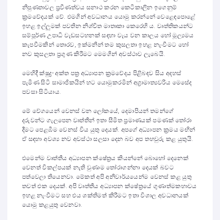
නිපුණතාවල ප්‍රවීණත්වය සනාථ කරන කෙටිකාලින ඉගෙනුම්
ක්‍රමවේදයක් වේ. එමගින් අවධානය යොමු කරන්නේ වෙළෙඳපොළේ
ඉහළ ඉල්ලුමක් පවතින නිශ්චිත මාතෘකා කෙරෙහි ය. වෘත්තිකයන්ට
සම්පූර්ණ උපාධි වැඩසටහනක් සඳහා වැය වන කාලය හෝ මූල්‍යමය
කැපවීමකින් තොරව, ඉක්මනින් තම කුසලතා ඉහළ නැංවීමට හෝ
නව කුසලතා ප්‍රගුණ කිරීමට මෙමගින් අවස්ථාව ලැබෙයි.
මෙහිදී ක්ෂුද්‍ර- අක්ත පත්‍ර අධ්‍යාපන ක්‍රමවේදය පිළිබඳව සිය අදහස්
පැමිණ සිටි සාමාජිකයින් හට යොමුකරමින් අග්‍රාමාත්‍යවරිය මෙසේද
පවසා සිටියාය.
මේ වේගයෙන් වෙනස් වන ලෝකයේ, දෙමාපියන් තමන්ගේ
දරුවන්ට ගැලපෙන වෘත්තීන් ඉතා සීමිත ප්‍රමාණයක් පමණක් තෝරා
දීමට පෙළඹීම වෙනස් විය යුතු දෙයක්. අපගේ අධ්‍යාපන ක්‍රමය මඟින්
ඒ සඳහා අවශ්‍ය නව අවස්ථා සලසා දෙන බව අප තහවුරු කළ යුතුයි.
එමෙන්ම වෘත්තීය අධ්‍යාපන ක්ෂේත්‍රය කියන්නේ බොහෝ දෙනෙක්
වෙනත් විකල්පයක් නැති වුණාම තෝරාගන්නා දෙයක් බවට
පත්වෙලා තියෙනවා. මේකත් අපි අනිවාර්යයෙන්ම වෙනස් කළ යුතු
තවත් එක දෙයක්. අපි වෘත්තීය අධ්‍යාපන ක්ෂේත්‍රයේ ගුණාත්මකභාවය
ඉහළ නැංවීමට සහ එය ශක්තිමත් කිරීමට ඉතා විශාල අවධානයක්
යොමු කළයුතු වෙනවා.