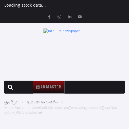
Loading stock data...
AD MASTER
මුල් පිටුව
අධ්‍යාපන හා වෘත්තීය
Micro-Credential: වෘත්තිකයින්ට කෙටි කාලීන පාඨමාලා හරහා පිළිගැනීමක්
ලබා ගැනීමට අවස්ථාවක්