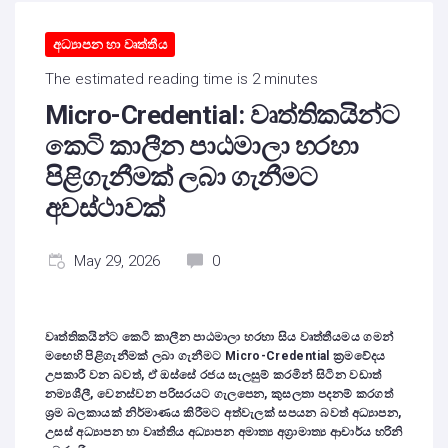
අධ්‍යාපන හා වෘත්තීය
The estimated reading time is 2 minutes
Micro-Credential: වෘත්තිකයින්ට
කෙටි කාලීන පාඨමාලා හරහා
පිළිගැනීමක් ලබා ගැනීමට
අවස්ථාවක්
May 29, 2026
0
වෘත්තිකයින්ට කෙටි කාලීන පාඨමාලා හරහා සිය වෘත්තීයමය ගමන්
මඟෙහි පිළිගැනීමක් ලබා ගැනීමට Micro-Credential ක්‍රමවේදය
උපකාරී වන බවත්, ඒ ඔස්සේ රජය සැලසුම් කරමින් සිටින වඩාත්
නම්‍යශීලී, වෙනස්වන පරිසරයට ගැලපෙන, කුසලතා පදනම් කරගත්
ශ්‍රම බලකායක් නිර්මාණය කිරීමට අත්වැලක් සපයන බවත් අධ්‍යාපන,
උසස් අධ්‍යාපන හා වෘත්තිය අධ්‍යාපන අමාත්‍ය අග්‍රාමාත්‍ය ආචාර්ය හරිනි