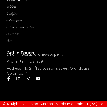
ආර්ථික
විදේශීය
දේශපාලන
අධ්‍යාපන හා වෘත්තීය
ව්‍යාපාරික
ක්‍රීඩා
Get In Touch
Email: info@rathuiranewspaper.lk
Phone: +94 11 212 1959
Address : No 21, 1/1 St. Joseph's Street, Grandpass
Colombo 14
© All Rights Reserved, Business Media International (Pvt) Ltd.