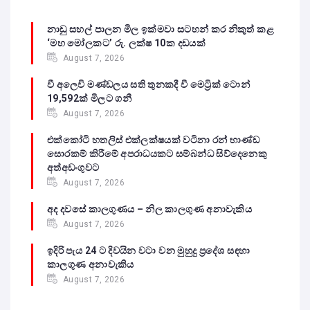
නාඩු සහල් පාලන මිල ඉක්මවා සටහන් කර නිකුත් කළ
‘මහ මෝලකට’ රු. ලක්ෂ 10ක දඩයක්
August 7, 2026
වී අලෙවි මණ්ඩලය සති තුනකදී වී මෙට්‍රික් ටොන්
19,592ක් මිලට ගනී
August 7, 2026
එක්කෝටි හතලිස් එක්ලක්ෂයක් වටිනා රන් භාණ්ඩ
සොරකම් කිරීමේ අපරාධයකට සම්බන්ධ සිව්දෙනෙකු
අත්අඩංගුවට
August 7, 2026
අද දවසේ කාලගුණය – නිල කාලගුණ අනාවැකිය
August 7, 2026
ඉදිරි පැය 24 ට දිවයින වටා වන මුහුදු ප්‍රදේශ සඳහා
කාලගුණ අනාවැකිය
August 7, 2026