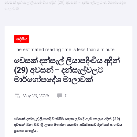
වෙසක් දන්සැල් ලියාපදිංචිය අදින් (29) අවසන් – දන්සැල්වලට මාර්ගෝපදේශ
මාලාවක්
දේශීය
The estimated reading time is less than a minute
වෙසක් දන්සැල් ලියාපදිංචිය අදින්
(29) අවසන් – දන්සැල්වලට
මාර්ගෝපදේශ මාලාවක්
May 29, 2026
0
වෙසක් දන්සැල් ලියාපදිංචි කිරීම සඳහා ලබා දී ඇති කාලය අදින් (29)
අවසන් වන බව ශ්‍රී ලංකා මහජන සෞඛ්‍ය පරීක්ෂකවරුන්ගේ සංගමය
ප්‍රකාශ කළේය.