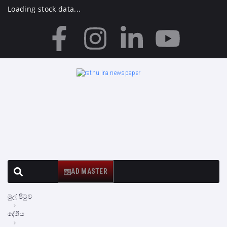
Loading stock data...
AD MASTER
මුල් පිටුව
දේශීය