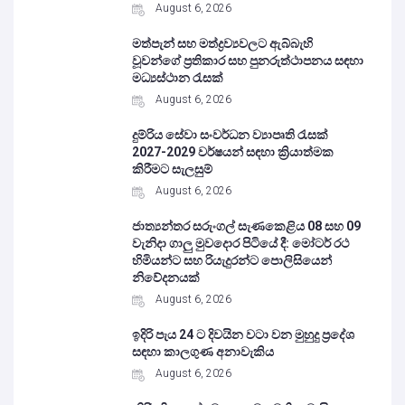
August 6, 2026
මත්පැන් සහ මත්ද්‍රව්‍යවලට ඇබ්බැහි
වූවන්ගේ ප්‍රතිකාර සහ පුනරුත්ථාපනය සඳහා
මධ්‍යස්ථාන රැසක්
August 6, 2026
දුම්රිය සේවා සංවර්ධන ව්‍යාපෘති රැසක්
2027-2029 වර්ෂයන් සඳහා ක්‍රියාත්මක
කිරීමට සැලසුම්
August 6, 2026
ජාත්‍යන්තර සරුංගල් සැණකෙළිය 08 සහ 09
වැනිදා ගාලු මුවදොර පිටියේ දී: මෝටර් රථ
හිමියන්ට සහ රියැදුරන්ට පොලිසියෙන්
නිවේදනයක්
August 6, 2026
ඉදිරි පැය 24 ට දිවයින වටා වන මුහුදු ප්‍රදේශ
සඳහා කාලගුණ අනාවැකිය
August 6, 2026