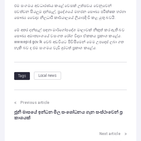
එම සංගමය අවධාරණය කළේ වෙසක් උත්සවය වෙනුවෙන්
පවත්වන සියලුම දන්සැල්, ප්‍රදේශයේ මහජන සෞඛ්‍ය පරීක්ෂක හරහා
සෞඛ්‍ය වෛද්‍ය නිලධාරී කාර්යාලයේ ලියාපදිංචි කළ යුතු බවයි.
මේ අතර දන්සැල් සඳහා මාර්ගෝපදේශ මාලාවක් නිකුත් කර ඇති බව
සෞඛ්‍ය අමාත්‍යාංශයේ වසංගත රෝග විද්‍යා ඒකකය ප්‍රකාශ කළේය.
www.epid.gov.lk වෙබ් අඩවියට පිවිසීමෙන් මෙම උපදෙස් ලබා ගත
හැකි බව ද එම සංගමය වැඩි දුරටත් ප්‍රකාශ කළේය.
Local news
Tags
Previous article
ජූනි මාසයේ ඉන්ධන මිල සංශෝධනය ගැන සංස්ථාවෙන් ප්‍ර
කාශයක්
Next article