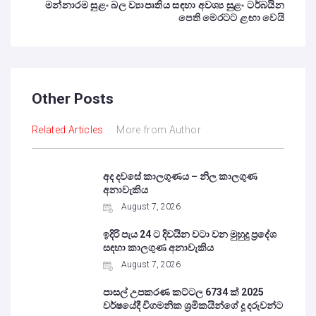
මන්නාරම සුළං බල ව්‍යාපෘතිය සඳහා අවශ්‍ය සුළං ටර්බයින
පෙති මෙරටට ළඟා වෙයි
Other Posts
Related Articles
More from Author
අද දවසේ කාලගුණය – නිල කාලගුණ
අනාවැකිය
August 7, 2026
ඉදිරි පැය 24 ට දිවයින වටා වන මුහුදු ප්‍රදේශ
සඳහා කාලගුණ අනාවැකිය
August 7, 2026
පාසල් උපකරණ කට්ටල 6734 ක් 2025
වර්ෂයේදී විගමනික ශ්‍රමිකයින්ගේ දූ දරුවන්ට