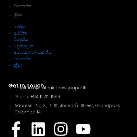
ව්‍යාපාරික
ක්‍රීඩා
දේශීය
ආර්ථික
විදේශීය
දේශපාලන
අධ්‍යාපන හා වෘත්තීය
ව්‍යාපාරික
ක්‍රීඩා
Get In Touch
Email: info@rathuiranewspaper.lk
Phone: +94 11 212 1959
Address : No 21, 1/1 St. Joseph's Street, Grandpass
Colombo 14