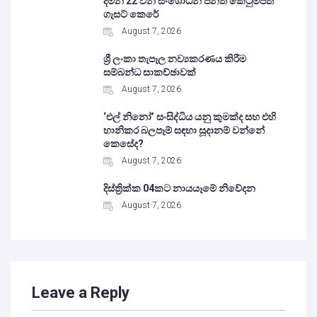
දමන 22 වන සංශෝධන පනත් කෙටුම්පත
ගැසට් කෙරේ
August 7, 2026
ශ්‍රී ලංකා තැපෑල නව්‍යකරණය කිරීම
සම්බන්ධ සාකච්ඡාවක්
August 7, 2026
‘එල් නිනෝ’ සංසිද්ධිය යනු කුමක්ද සහ එහි
හානිකර බලපෑම් සඳහා සූදානම් වන්නේ
කෙසේද?
August 7, 2026
දිස්ත්‍රික්ක 04කට නායයෑමේ නිවේදන
August 7, 2026
Leave a Reply