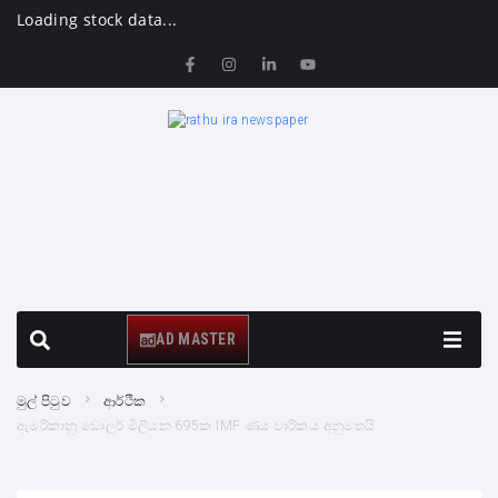
Loading stock data...
AD MASTER
මුල් පිටුව
ආර්ථික
ඇමරිකානු ඩොලර් මිලියන 695ක IMF ණය වාරිකය අනුමතයි