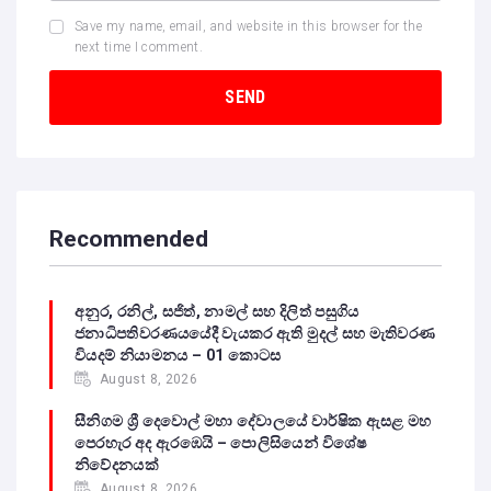
Save my name, email, and website in this browser for the
next time I comment.
Recommended
අනුර, රනිල්, සජිත්, නාමල් සහ දිලිත් පසුගිය
ජනාධිපතිවරණයයේදී වැයකර ඇති මුදල් සහ මැතිවරණ
වියදම් නියාමනය – 01 කොටස
August 8, 2026
සීනිගම ශ්‍රී දෙවොල් මහා දේවාලයේ වාර්ෂික ඇසළ මහ
පෙරහැර අද ඇරඹෙයි – පොලිසියෙන් විශේෂ
නිවේදනයක්
August 8, 2026