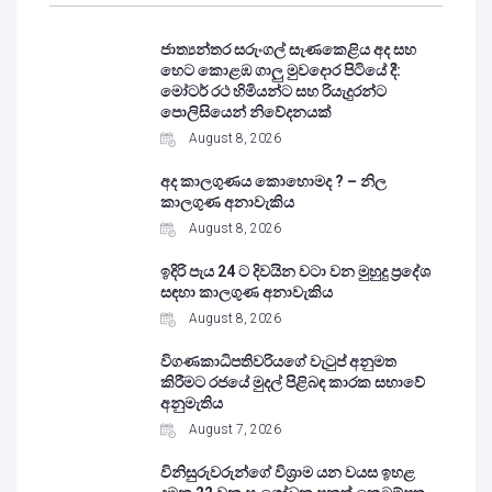
ජාත්‍යන්තර සරුංගල් සැණකෙළිය අද සහ
හෙට කොළඹ ගාලු මුවදොර පිටියේ දී:
මෝටර් රථ හිමියන්ට සහ රියැදුරන්ට
පොලිසියෙන් නිවේදනයක්
August 8, 2026
අද කාලගුණය කොහොමද ? – නිල
කාලගුණ අනාවැකිය
August 8, 2026
ඉදිරි පැය 24 ට දිවයින වටා වන මුහුදු ප්‍රදේශ
සඳහා කාලගුණ අනාවැකිය
August 8, 2026
විගණකාධිපතිවරියගේ වැටුප් අනුමත
කිරීමට රජයේ මුදල් පිළිබඳ කාරක සභාවේ
අනුමැතිය
August 7, 2026
විනිසුරුවරුන්ගේ විශ්‍රාම යන වයස ඉහළ