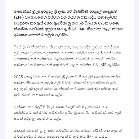
ජාත්‍යන්තර මූල්‍ය අරමුදල ශ්‍රී ලංකාවේ විස්තීර්ණ අරමුදල් පහසුකම
(
EFF)
වැඩසටහනේ පස්වන සහ හයවන ඒකාබද්ධ සමාලෝචන
සම්පූර්ණ කර ඇති අතර
,
ඇමරිකානු ඩොලර් මිලියන 695ක පමණ
ක්ෂණික ගෙවීමක් අනුමත කර ඇති බව
IMF
නියෝජ්‍ය කළමනාකාර
අධ්‍යක්ෂ කෙන්ජි ඔකමුරා පැවසීය.
ඊයේ (27) නිකුත් කළ නිවේදනයක, මැද පෙරදිග යුද්ධය සහ දිට්වා
සුළි කුණාටුවෙන් පසු තත්ත්වය ඇතුළු ගෝලීය සහ දේශීය අභියෝග
නොතකා, ප්‍රතිසංස්කරණ වැඩසටහන යටතේ ශ්‍රී ලංකාවේ කාර්ය
සාධනය “සාමාන්‍යයෙන් ශක්තිමත්” ලෙස පවතින බව IMF පැවසීය.
2025 දෙසැම්බර් අග වන විට ශ්‍රී ලංකාව සියලු ප්‍රමාණාත්මක කාර්ය
සාධන නිර්ණායක සපුරා ඇති බවත්, බොහෝ ව්‍යුහාත්මක මිණුම්
සලකුණු ප්‍රමාදයන් සමඟ සාක්ෂාත් කර ගෙන හෝ ක්‍රියාත්මක කර
ඇති බවත් IMF සඳහන් කළේය.
ඉන්ධන සහ විදුලි පිරිවැය අයකර ගැනීමේ මිලකරණය යථා
තත්ත්වයට පත් කිරීම සම්බන්ධ පූර්ව ක්‍රියාමාර්ග සම්පූර්ණ කර ඇති
බවත් අරමුදල තහවුරු කළේය.
කෙසේ වෙතත්, ශ්‍රී ලංකාව අඛණ්ඩ කාර්ය සාධන නිර්ණායක දෙකක්
නිරීක්ෂණය කිරීමට අපොහොසත් වී ඇති බව IMF පැවසීය.