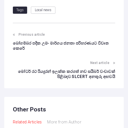
Local news
Tags
Previous article
බෝගම්බර පදික උමං මාර්ගය ජනතා පරිහරණයට විවෘත
කෙරේ
Next article
මෝටර් රථ රියදුරන් ඉලක්ක කරගත් නව සයිබර් වංචාවක්
පිළිබඳව SLCERT අනතුරු අඟවයි
Other Posts
Related Articles
More from Author