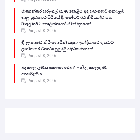
ජාත්‍යන්තර සරුංගල් සැණකෙළිය අද සහ හෙට කොළඹ
ගාලු මුවදොර පිටියේ දී: මෝටර් රථ හිමියන්ට සහ
රියැදුරන්ට පොලිසියෙන් නිවේදනයක්
August 8, 2026
ශ්‍රී ලංකාවේ කිරි ගොවීන් සඳහා ඉන්දියාවේ ගුජරාට්
ප්‍රාන්තයේ විශේෂ පුහුණු වැඩසටහනක්
August 8, 2026
අද කාලගුණය කොහොමද ? – නිල කාලගුණ
අනාවැකිය
August 8, 2026