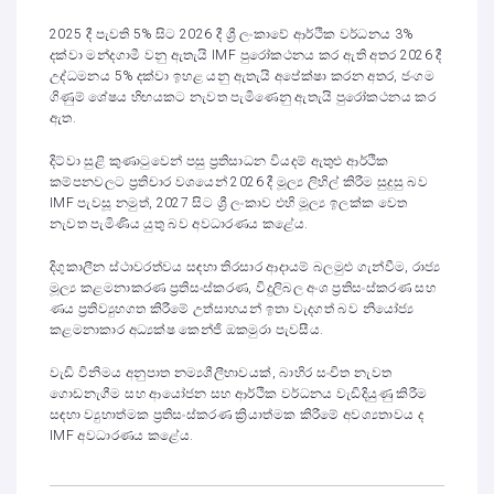
2025 දී පැවති 5% සිට 2026 දී ශ්‍රී ලංකාවේ ආර්ථික වර්ධනය 3%
දක්වා මන්දගාමී වනු ඇතැයි IMF පුරෝකථනය කර ඇති අතර 2026 දී
උද්ධමනය 5% දක්වා ඉහළ යනු ඇතැයි අපේක්ෂා කරන අතර, ජංගම
ගිණුම් ශේෂය හිඟයකට නැවත පැමිණෙනු ඇතැයි පුරෝකථනය කර
ඇත.
දිට්වා සුළි කුණාටුවෙන් පසු ප්‍රතිසාධන වියදම් ඇතුළු ආර්ථික
කම්පනවලට ප්‍රතිචාර වශයෙන් 2026 දී මූල්‍ය ලිහිල් කිරීම සුදුසු බව
IMF පැවසූ නමුත්, 2027 සිට ශ්‍රී ලංකාව එහි මූල්‍ය ඉලක්ක වෙත
නැවත පැමිණිය යුතු බව අවධාරණය කළේය.
දිගුකාලීන ස්ථාවරත්වය සඳහා තිරසාර ආදායම් බලමුළු ගැන්වීම, රාජ්‍ය
මූල්‍ය කළමනාකරණ ප්‍රතිසංස්කරණ, විදුලිබල අංශ ප්‍රතිසංස්කරණ සහ
ණය ප්‍රතිව්‍යුහගත කිරීමේ උත්සාහයන් ඉතා වැදගත් බව නියෝජ්‍ය
කළමනාකාර අධ්‍යක්ෂ කෙන්ජි ඔකමුරා පැවසීය.
වැඩි විනිමය අනුපාත නම්‍යශීලීභාවයක්, බාහිර සංචිත නැවත
ගොඩනැගීම සහ ආයෝජන සහ ආර්ථික වර්ධනය වැඩිදියුණු කිරීම
සඳහා ව්‍යුහාත්මක ප්‍රතිසංස්කරණ ක්‍රියාත්මක කිරීමේ අවශ්‍යතාවය ද
IMF අවධාරණය කළේය.