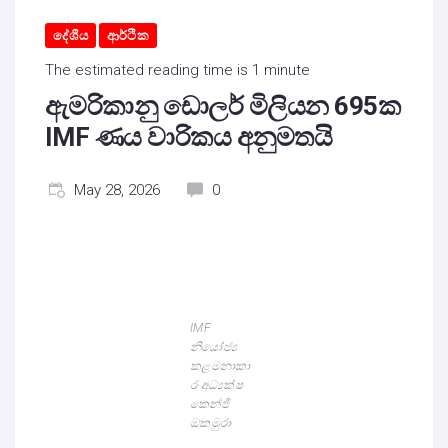
දේශීය
ආර්ථික
The estimated reading time is 1 minute
ඇමරිකානු ඩොලර් මිලියන 695ක
IMF ණය වාරිකය අනුමතයි
May 28, 2026
0
IMF
නියෝජ්‍ය
කළමනාකා
ර අධ්‍යක්ෂ
කෙන්ජි
ඔකමුරා