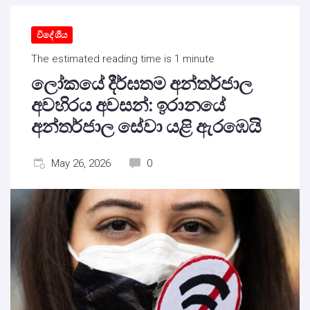
විදේශීය
The estimated reading time is 1 minute
ලෝකයේ දීර්ඝතම අන්තර්ජාල
අවහිරය අවසන්: ඉරානයේ
අන්තර්ජාල සේවා යළි ඇරඹෙයි
May 26, 2026
0