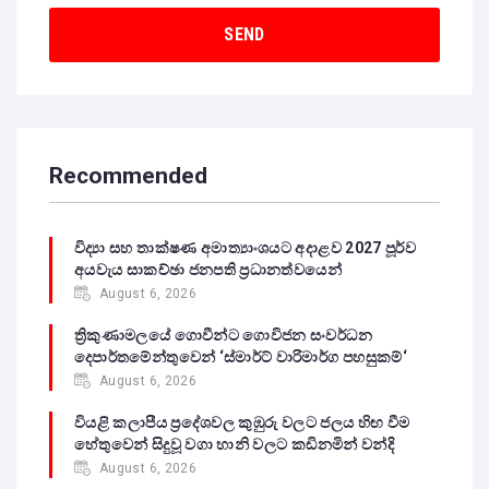
Recommended
විද්‍යා සහ තාක්ෂණ අමාත්‍යාංශයට අදාළව 2027 පූර්ව
අයවැය සාකච්ඡා ජනපති ප්‍රධානත්වයෙන්
August 6, 2026
ත්‍රිකුණාමලයේ ගොවීන්ට ගොවිජන සංවර්ධන
දෙපාර්තමේන්තුවෙන් ‘ස්මාර්ට් වාරිමාර්ග පහසුකම්‘
August 6, 2026
වියළි කලාපීය ප්‍රදේශවල කුඹුරු වලට ජලය හිඟ වීම
හේතුවෙන් සිදුවූ වගා හානි වලට කඩිනමින් වන්දි
August 6, 2026