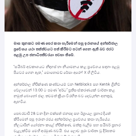
මාස තුනකට පමණ පෙර කපා හැරීමෙන් පසු ඉරානයේ අන්තර්ජාල
ප්‍රවේශය යථා තත්ත්වයට පත් කිරීමට පටන් ගෙන ඇති බව එරට
පළමු උප ජනාධිපතිවරයා පවසා තිබේ.
“සයිබර් අවකාශයට නිදහස් හා නියාමනය කළ ප්‍රවේශය සඳහා පළමු
පියවර ගෙන ඇත,” මොහොමඩ් රේසා අරෙෆ් X හි ලිවීය.
අන්තර්ජාල නිරීක්ෂණ කණ්ඩායම් වන Netblocks සහ Kentik ග්‍රිනිච්
වේලාවෙන් 13:00 ට පමණ “අර්ධ” ප්‍රතිසංස්කරණයක් වාර්තා කළ
නමුත් බොහෝ ජාල තවමත් ක්‍රියා විරහිත බව දෙවැන්න අනතුරු
ඇඟවීය.
පෙබරවාරි 28 වන දින එක්සත් ජනපද සහ ඊශ්‍රායල ප්‍රහාර දියත්
කිරීමෙන් පසු ඉරාන රජය අන්තර්ජාල ප්‍රවේශය කපා හැරියේය.
නිලධාරීන් යෝජනා කළේ නිරීක්ෂණ, ඔත්තු බැලීම සහ සයිබර් ප්‍රහාර
වැළැක්වීම මෙහි අරමුණ බවයි. එය ලොව පුරා වාර්තා වූ දීර්ඝතම