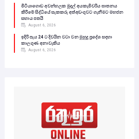
මීටියාගොඩ අවන්හලක මුදල් අයකැමිවරිය ඝාතනය
කිරීමේ සිද්ධියේ සැකකරු අත්අඩංගුවට ගැනීමට මහජන
සහාය පතයි
August 6, 2026
ඉදිරි පැය 24 ට දිවයින වටා වන මුහුදු ප්‍රදේශ සඳහා
කාලගුණ අනාවැකිය
August 6, 2026