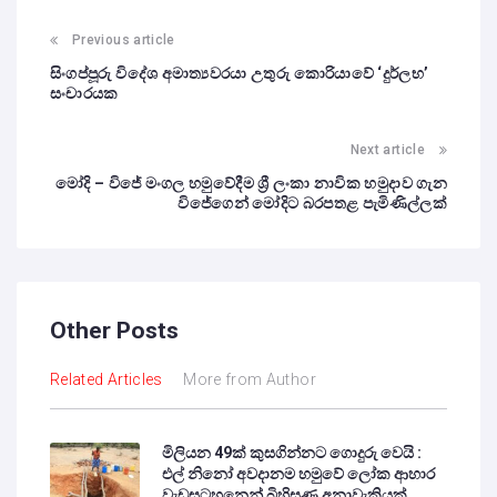
Previous article
සිංගප්පූරු විදේශ අමාත්‍යවරයා උතුරු කොරියාවේ ‘දුර්ලභ’
සංචාරයක
Next article
මෝදි – විජේ මංගල හමුවේදීම ශ්‍රී ලංකා නාවික හමුදාව ගැන
විජේගෙන් මෝදිට බරපතළ පැමිණිල්ලක්
Other Posts
Related Articles
More from Author
මිලියන 49ක් කුසගින්නට ගොදුරු වෙයි :
එල් නිනෝ අවදානම හමුවේ ලෝක ආහාර
වැඩසටහනෙන් බිහිසුණු අනාවැකියක්