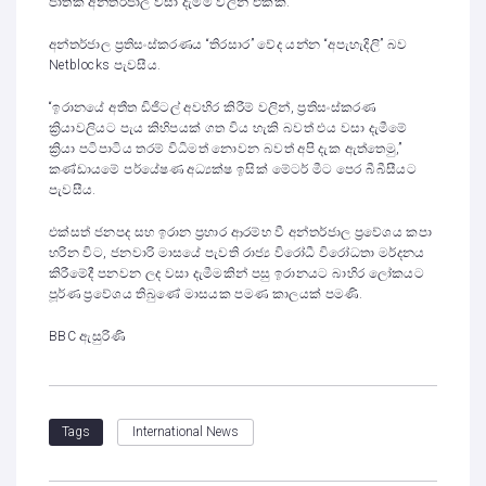
ජාතික අන්තර්ජාල වසා දැමීම් වලින් එකකි.
අන්තර්ජාල ප්‍රතිසංස්කරණය “තිරසාර” වේද යන්න “අපැහැදිලි” බව
Netblocks පැවසීය.
“ඉරානයේ අතීත ඩිජිටල් අවහිර කිරීම් වලින්, ප්‍රතිසංස්කරණ
ක්‍රියාවලියට පැය කිහිපයක් ගත විය හැකි බවත් එය වසා දැමීමේ
ක්‍රියා පටිපාටිය තරම් විධිමත් නොවන බවත් අපි දැක ඇත්තෙමු,”
කණ්ඩායමේ පර්යේෂණ අධ්‍යක්ෂ ඉසික් මේටර් මීට පෙර බීබීසීයට
පැවසීය.
එක්සත් ජනපද සහ ඉරාන ප්‍රහාර ආරම්භ වී අන්තර්ජාල ප්‍රවේශය කපා
හරින විට, ජනවාරි මාසයේ පැවති රාජ්‍ය විරෝධී විරෝධතා මර්දනය
කිරීමේදී පනවන ලද වසා දැමීමකින් පසු ඉරානයට බාහිර ලෝකයට
පූර්ණ ප්‍රවේශය තිබුණේ මාසයක පමණ කාලයක් පමණි.
BBC ඇසුරිණි
International News
Tags