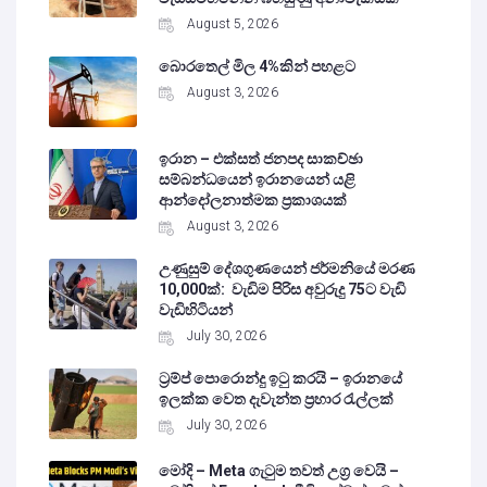
August 5, 2026
බොරතෙල් මිල 4%කින් පහළට
August 3, 2026
ඉරාන – එක්සත් ජනපද සාකච්ඡා
සම්බන්ධයෙන් ඉරානයෙන් යළි
ආන්දෝලනාත්මක ප්‍රකාශයක්
August 3, 2026
උණුසුම් දේශගුණයෙන් ජර්මනියේ මරණ
10,000ක්: වැඩිම පිරිස අවුරුදු 75ට වැඩි
වැඩිහිටියන්
July 30, 2026
ට්‍රම්ප් පොරොන්දු ඉටු කරයි – ඉරානයේ
ඉලක්ක වෙත දැවැන්ත ප්‍රහාර රැල්ලක්
July 30, 2026
මෝදි – Meta ගැටුම තවත් උග්‍ර වෙයි –