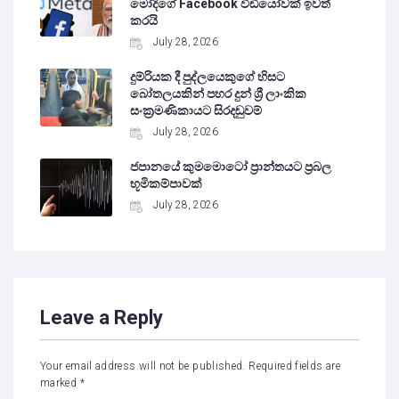
මෝදිගේ Facebook වීඩියෝවක් ඉවත්
කරයි
July 28, 2026
දුම්රියක දී පුද්ලයෙකුගේ හිසට
බෝතලයකින් පහර දුන් ශ්‍රී ලාංකික
සංක්‍රමණිකායට සිරදඬුවම්
July 28, 2026
ජපානයේ කුමමොටෝ ප්‍රාන්තයට ප්‍රබල
භූමිකම්පාවක්
July 28, 2026
Leave a Reply
Your email address will not be published.
Required fields are
marked
*