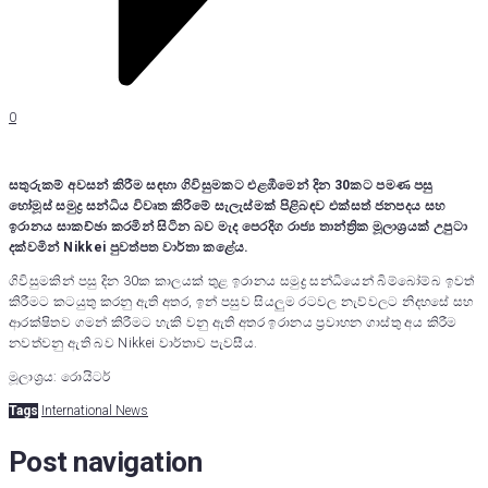
0
සතුරුකම් අවසන් කිරීම සඳහා ගිවිසුමකට එළඹීමෙන් දින 30කට පමණ පසු
හෝමූස් සමුද්‍ර සන්ධිය විවෘත කිරීමේ සැලැස්මක් පිළිබඳව එක්සත් ජනපදය සහ
ඉරානය සාකච්ඡා කරමින් සිටින බව මැද පෙරදිග රාජ්‍ය තාන්ත්‍රික මූලාශ්‍රයක් උපුටා
දක්වමින් Nikkei පුවත්පත වාර්තා කළේය.
ගිවිසුමකින් පසු දින 30ක කාලයක් තුළ ඉරානය සමුද්‍ර සන්ධියෙන් බිම්බෝම්බ ඉවත්
කිරීමට කටයුතු කරනු ඇති අතර, ඉන් පසුව සියලුම රටවල නැව්වලට නිදහසේ සහ
ආරක්ෂිතව ගමන් කිරීමට හැකි වනු ඇති අතර ඉරානය ප්‍රවාහන ගාස්තු අය කිරීම
නවත්වනු ඇති බව Nikkei වාර්තාව පැවසීය.
මූලාශ්‍රය: රොයිටර්
Tags
International News
Post navigation