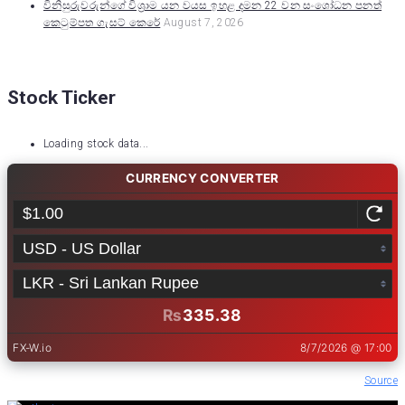
විනිසුරුවරුන්ගේ විශ්‍රාම යන වයස ඉහළ දමන 22 වන සංශෝධන පනත්
කෙටුම්පත ගැසට් කෙරේ
August 7, 2026
Stock Ticker
Loading stock data...
Source