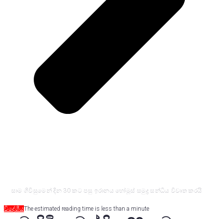
සාම ගිවිසුමෙන් දින 30 කට පසු ඉරානය හෝමූස් සමුද්‍ර සන්ධිය විවෘත කරයි
විදේශීය
The estimated reading time is less than a minute