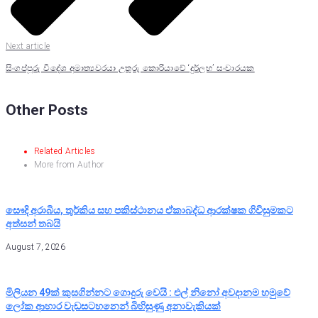
Next article
සිංගප්පූරු විදේශ අමාත්‍යවරයා උතුරු කොරියාවේ ‘දුර්ලභ’ සංචාරයක
Other Posts
Related Articles
More from Author
සෞදි අරාබිය, තුර්කිය සහ පකිස්ථානය ඒකාබද්ධ ආරක්ෂක ගිවිසුමකට
අත්සන් තබයි
August 7, 2026
මිලියන 49ක් කුසගින්නට ගොදුරු වෙයි : එල් නිනෝ අවදානම හමුවේ
ලෝක ආහාර වැඩසටහනෙන් බිහිසුණු අනාවැකියක්