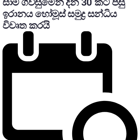
සාම ගිවිසුමෙන් දින 30 කට පසු
ඉරානය හෝමූස් සමුද්‍ර සන්ධිය
විවෘත කරයි