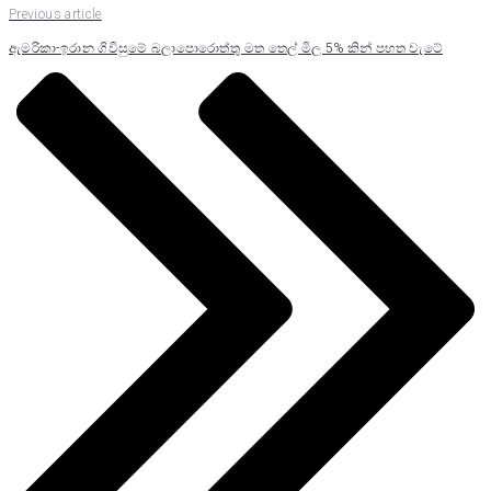
Previous article
ඇමරිකා-ඉරාන ගිවිසුමේ බලාපොරොත්තු මත තෙල් මිල 5% කින් පහත වැටේ