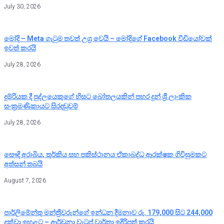
July 30, 2026
මෝදි – Meta ගැටුම තවත් උග්‍ර වෙයි – මෝදිගේ Facebook වීඩියෝවක්
ඉවත් කරයි
July 28, 2026
දුම්රියක දී පුද්ලයෙකුගේ හිසට බෝතලයකින් පහර දුන් ශ්‍රී ලාංකික
සංක්‍රමණිකායට සිරදඬුවම්
July 28, 2026
සෞදි අරාබිය, තුර්කිය සහ පකිස්ථානය ඒකාබද්ධ ආරක්ෂක ගිවිසුමකට
අත්සන් තබයි
August 7, 2026
පාර්ලිමේන්තු මන්ත්‍රීවරුන්ගේ ඉන්ධන දීමනාව රු. 179,000 සිට 244,000
දක්වා ඉහළට – ආර්චුනා වැටුප් වාර්තා ඉදිරිපත් කරයි