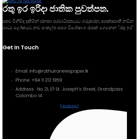
රතු ඉර ඉරිදා ජාතික පුවත්පත.
සත්‍ය විනිවිද දකිමින් ජනතා පරමාධිපත්‍යයට ගරුකරන, අපක්ෂපාතී නවීන
මාධ්‍ය ලෝකයට නව සංකල්ප සමග විශේෂාංග රැසක් ගෙනෙන "රතු ඉර"
Get In Touch
Email: info@rathuiranewspaper.lk
Phone: +94 11 212 1959
Address : No 21, 1/1 St. Joseph's Street, Grandpass
Colombo 14
Facebook-f