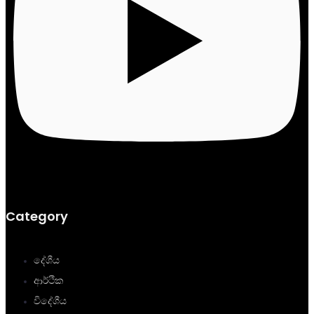
Category
දේශීය
ආර්ථික
විදේශීය