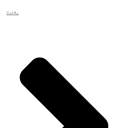
විදේශීය