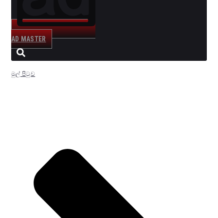
AD MASTER
මුල් පිටුව