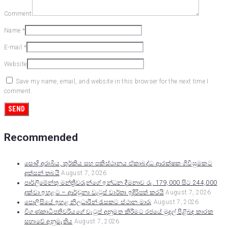
Comment
Name
*
E-mail
*
Website
Save my name, email, and website in this browser for the next time I
comment.
Recommended
සෞදි අරාබිය, තුර්කිය සහ පකිස්ථානය ඒකාබද්ධ ආරක්ෂක ගිවිසුමකට
අත්සන් තබයි
August 7, 2026
පාර්ලිමේන්තු මන්ත්‍රීවරුන්ගේ ඉන්ධන දීමනාව රු. 179,000 සිට 244,000
දක්වා ඉහළට – ආර්චුනා වැටුප් වාර්තා ඉදිරිපත් කරයි
August 7, 2026
පොලිසියේ ඉහළ නිලධාරීන් රැසකට ස්ථාන මාරු
August 7, 2026
විගණකාධිපතිවරියගේ වැටුප් අනුමත කිරීමට රජයේ මුදල් පිළිබඳ කාරක
සභාවේ අනුමැතිය
August 7, 2026