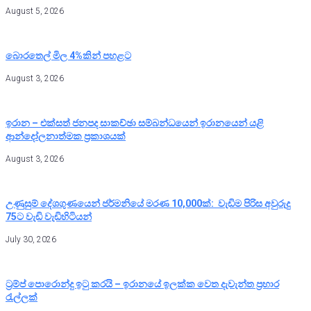
August 5, 2026
බොරතෙල් මිල 4%කින් පහළට
August 3, 2026
ඉරාන – එක්සත් ජනපද සාකච්ඡා සම්බන්ධයෙන් ඉරානයෙන් යළි
ආන්දෝලනාත්මක ප්‍රකාශයක්
August 3, 2026
උණුසුම් දේශගුණයෙන් ජර්මනියේ මරණ 10,000ක්: වැඩිම පිරිස අවුරුදු
75ට වැඩි වැඩිහිටියන්
July 30, 2026
ට්‍රම්ප් පොරොන්දු ඉටු කරයි – ඉරානයේ ඉලක්ක වෙත දැවැන්ත ප්‍රහාර
රැල්ලක්