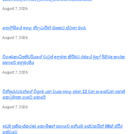
August 7, 2026
පොලිසියේ ඉහළ නිලධාරීන් රැසකට ස්ථාන මාරු
August 7, 2026
විගණකාධිපතිවරියගේ වැටුප් අනුමත කිරීමට රජයේ මුදල් පිළිබඳ කාරක
සභාවේ අනුමැතිය
August 7, 2026
විනිසුරුවරුන්ගේ විශ්‍රාම යන වයස ඉහළ දමන 22 වන සංශෝධන පනත්
කෙටුම්පත ගැසට් කෙරේ
August 7, 2026
ඉඩම් ප්‍රතිසංස්කරණ කොමිෂන් සභාවේ අනියම් සේවකයින් 08ක් ස්ථිර
සේවයට