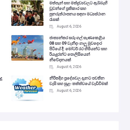
මත්පැන් සහ මත්ද්‍රව්‍යවලට ඇබ්බැහි
වූවන්ගේ ප්‍රතිකාර සහ
පුනරුත්ථාපනය සඳහා මධ්‍යස්ථාන
රැසක්
August 6, 2026
ජාත්‍යන්තර සරුංගල් සැණකෙළිය
08 සහ 09 වැනිදා ගාලු මුවදොර
පිටියේ දී: මෝටර් රථ හිමියන්ට සහ
රියැදුරන්ට පොලිසියෙන්
නිවේදනයක්
August 6, 2026
දු
නිරිතදිග ප්‍රදේශවල දැනට පවතින
වැසි සහ සුළං තත්ත්වයේ වැඩිවීමක්
August 6, 2026