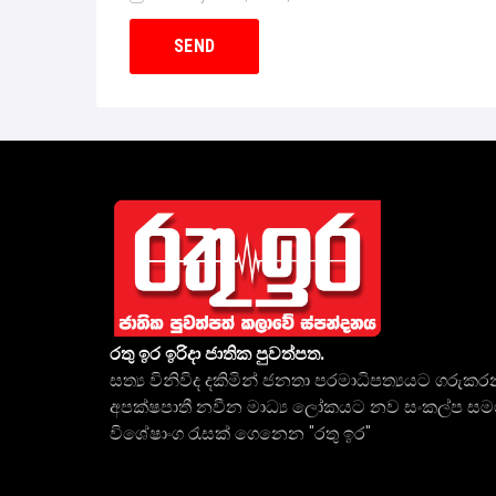
රතු ඉර ඉරිදා ජාතික පුවත්පත.
සත්‍ය විනිවිද දකිමින් ජනතා පරමාධිපත්‍යයට ගරුකර
අපක්ෂපාතී නවීන මාධ්‍ය ලෝකයට නව සංකල්ප ස
විශේෂාංග රැසක් ගෙනෙන "රතු ඉර"