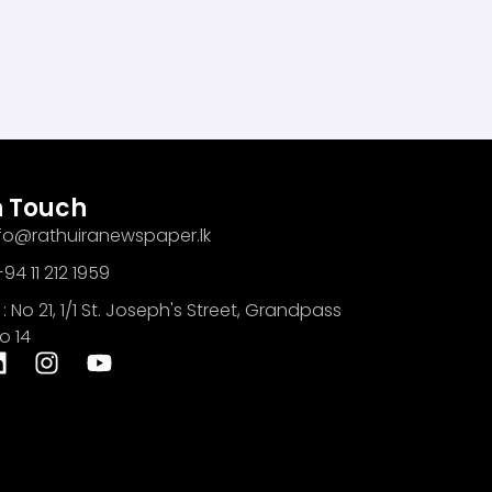
n Touch
info@rathuiranewspaper.lk
94 11 212 1959
: No 21, 1/1 St. Joseph's Street, Grandpass
o 14