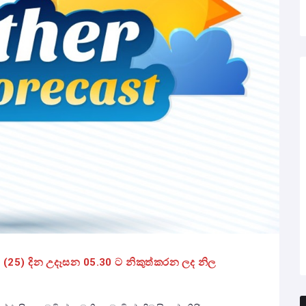
 අද (25) දින උදෑසන 05.30 ට නිකුත්කරන ලද නිල