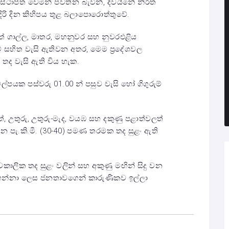
ස්ථාපිත වෙමින් පවතින බැවින්, දිවයිනේ නිරිත
ඉදිරි දින කිහිපය තුළ බලාපොරොත්තුවේ.
් ගාල්ල, මාතර, මහනුවර සහ නුවරඑළිය
ුරුම් සහිත වැසි ඇතිවන අතර, මෙම ප්‍රදේශවල
 තද වැසි ඇති විය හැක.
පයක පස්වරු 01.00 න් පසුව වැසි හෝ ගිගුරුම්
ත්, උතුරු, උතුරු-මැද, වයඹ සහ දකුණු පළාත්වලත්
ට හමන පැ.කි.මී. (30-40) පමණ තරමක තද සුළං ඇති
වකාලික තද සුළං වලින් සහ අකුණු මඟින් සිදු වන
 ගන්නා ලෙස ජනතාවගෙන් කාරුණිකව ඉල්ලා