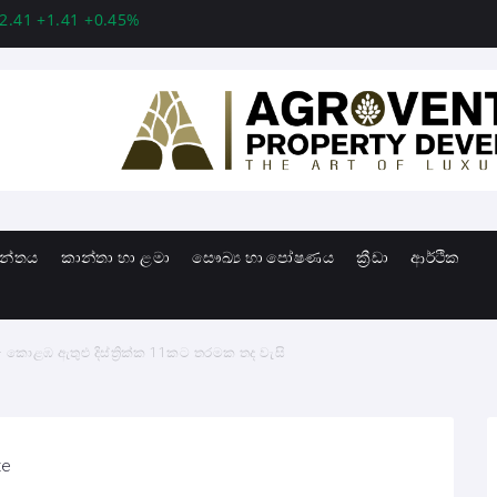
.41 +0.45%
MSFT 499.86 +12.40 +2.54%
INTC 99.81 -1.2
ාන්තය
කාන්තා හා ළමා
සෞඛ්‍ය හා පෝෂණය
ක්‍රීඩා
ආර්ථික
් – කොළඹ ඇතුළු දිස්ත්‍රික්ක 11කට තරමක තද වැසි
te