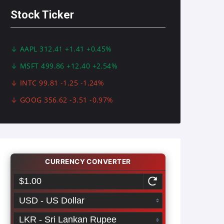
Stock Ticker
AAPL 312.41 +1.41 +0.45%
MSFT 499.86 +12.40 +2.54%
INTC 99.81 -1.25 -1.24%
GOOG 356.62 -3.51 -0.97%