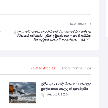
Next article
ර
ශ්‍රී ලංකාවේ ආනයන පරාධීනත්වය සහ දේශීය කෘෂි ආ
ර්ථිකයේ අභියෝග: දුමින්ද ප්‍රියදර්ශන – කෘෂි ආර්ථික
විශ්ලේෂක සහ අධි පර්යේෂක – HARTI
Related Articles
More from Author
ඉදිරි පැය 24 ට දිවයින වටා වන මුහුදු
ප්‍රදේශ සඳහා කාලගුණ අනාවැකිය
August 7, 2026