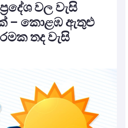
ප්‍රදේශ වල වැසි
ක් – කොළඹ ඇතුළු
 තරමක තද වැසි