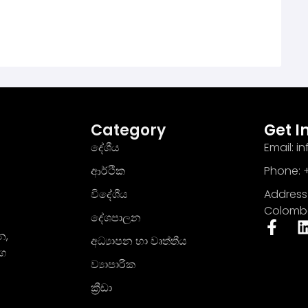
Category
Get I
දේශීය
Email: 
ආර්ථික
Phone: +
විදේශීය
Address 
Colomb
දේශපාලන
න,
අධ්‍යාපන හා වෘත්තීය
මග
ව්‍යාපාරික
ක්‍රීඩා