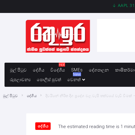
AAPL 312.41 +1
Hot
මුල් පිටුව
දේශීය
විදේශීය
SMEs
දේශපාලන
කෘෂිකර්ම
New
රුපලාවන්‍ය
පොලිස් පුවත්
වෙනත්
මුල් පිටුව
දේශීය
දිවයිනේ නිරිත දිග ප්‍රදේශ වල වැසි තත්වයේ වැඩි වීමක
දේශීය
The estimated reading time is 1 minu