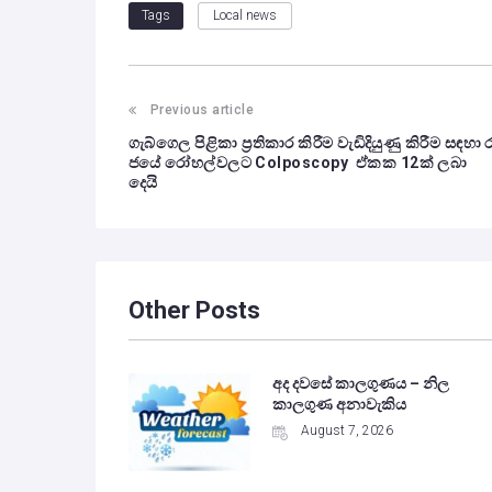
Local news
Tags
Previous article
ගැබ්ගෙල පිළිකා ප්‍රතිකාර කිරීම වැඩිදියුණු කිරීම සඳහා 
ජයේ රෝහල්වලට Colposcopy ඒකක 12ක් ලබා
දෙයි
Other Posts
අද දවසේ කාලගුණය – නිල
කාලගුණ අනාවැකිය
August 7, 2026