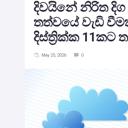
දිවයිනේ නිරිත දිග 
තත්වයේ වැඩි වීම
දිස්ත්‍රික්ක 11කට
May 25, 2026
0