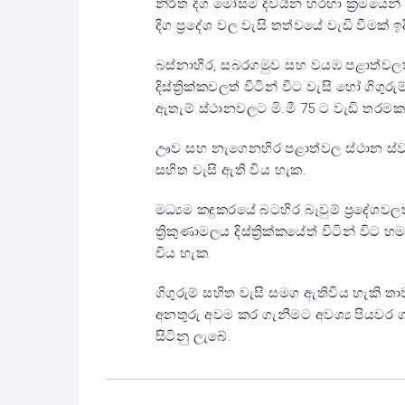
නිරිත දිග මෝසම දිවයින හරහා ක්‍රමයෙන් 
දිග ප්‍රදේශ වල වැසි තත්වයේ වැඩි වීමක් 
බස්නාහිර, සබරගමුව සහ වයඹ පළාත්වලත
දිස්ත්‍රික්කවලත් විටින් විට වැසි හෝ ගිග
ඇතැම් ස්ථානවලට මි.මී 75 ට වැඩි තරමක
ඌව සහ නැගෙනහිර පළාත්වල ස්ථාන ස්වල්
සහිත වැසි ඇති විය හැක.
මධ්‍යම කඳුකරයේ බටහිර බෑවුම් ප්‍රදේශවල
ත්‍රිකුණාමලය දිස්ත්‍රික්කයේත් විටින් වි
විය හැක.
ගිගුරුම් සහිත වැසි සමග ඇතිවිය හැකි තා
අනතුරු අවම කර ගැනීමට අවශ්‍ය පියවර
සිටිනු ලැබේ.