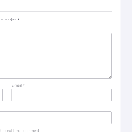
 are marked
*
E-mail
*
the next time I comment.