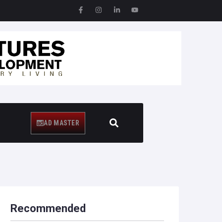
5 -1.24%
GOOG 356.62 -3.51 -0.97%
AD MASTER
Recommended