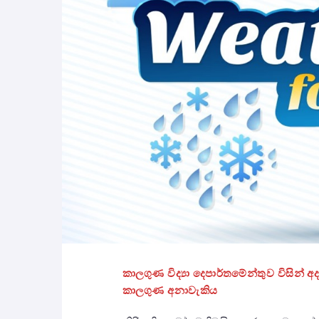
කාලගුණ විද්‍යා දෙපාර්තමේන්තුව විසින්
කාලගුණ අනාවැකිය