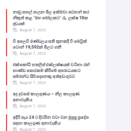
නාඩු සහල් පාලන මිල ඉක්මවා සටහන් කර
නිකුත් කළ ‘මහ මෝලකට’ රු. ලක්ෂ 10ක
දඩයක්
August 7, 2026
වී අලෙවි මණ්ඩලය සති තුනකදී වී මෙට්‍රික්
ටොන් 19,592ක් මිලට ගනී
August 7, 2026
එක්කෝටි හතලිස් එක්ලක්ෂයක් වටිනා රන්
භාණ්ඩ සොරකම් කිරීමේ අපරාධයකට
සම්බන්ධ සිව්දෙනෙකු අත්අඩංගුවට
August 7, 2026
අද දවසේ කාලගුණය – නිල කාලගුණ
අනාවැකිය
August 7, 2026
ඉදිරි පැය 24 ට දිවයින වටා වන මුහුදු ප්‍රදේශ
සඳහා කාලගුණ අනාවැකිය
August 7, 2026