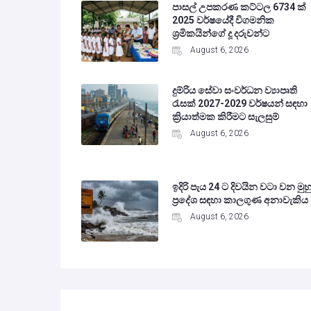
පාසල් උපකරණ කට්ටල 6734 ක්
2025 වර්ෂයේදී විගමනික
ශ්‍රමිකයින්ගේ දූ දරුවන්ට
August 6, 2026
දුම්රිය සේවා සංවර්ධන ව්‍යාපෘති
රැසක් 2027-2029 වර්ෂයන් සඳහා
ක්‍රියාත්මක කිරීමට සැලසුම්
August 6, 2026
ඉදිරි පැය 24 ට දිවයින වටා වන මුහු
ප්‍රදේශ සඳහා කාලගුණ අනාවැකිය
August 6, 2026