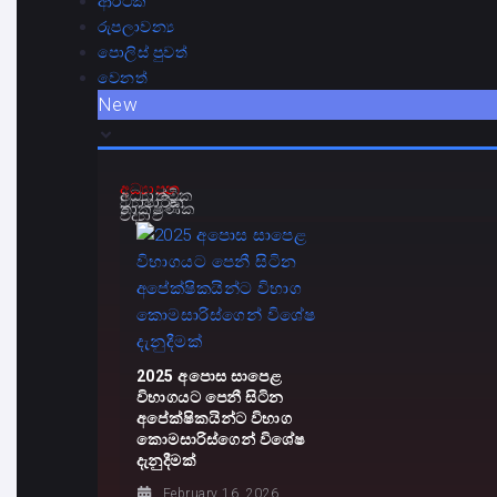
ආර්ථික
රුපලාවන්‍ය
පොලිස් පුවත්
වෙනත්
New
අධ්‍යාපන
අධ්‍යාත්මික
ව්‍යාපාරික
තාක්ෂණික
විද්‍යාව
2025 අපොස සාපෙළ
විභාගයට පෙනී සිටින
අපේක්ෂිකයින්ට විභාග
කොමසාරිස්ගෙන් විශේෂ
දැනුදීමක්
February 16, 2026