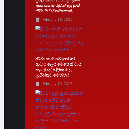
පුළුල් කරගැනීමට ශ්‍රී ලංකා
අපනයනකරුවන් දැනුවත්
කිරීමේ වැඩසටහනක්
February 16, 2026
දිට්වා හානි වෙනුවෙන්
ආධාර ලෙස මෙතෙක් වැය
කළ මුදල් පිළිබඳ නිල
ලැයිස්තුව මෙන්න !
February 13, 2026