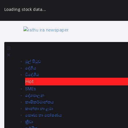
Loading stock data...
මුල් පිටුව
දේශීය
විදේශීය
Hot
SMEs
දේශපාලන
කෘෂිකර්මාන්තය
කාන්තා හා ළමා
සෞඛ්‍ය හා පෝෂණය
ක්‍රීඩා