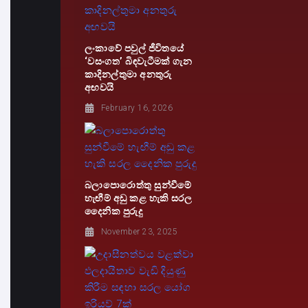
ලංකාවේ පවුල් ජීවිතයේ
‘වසංගත’ බිඳවැටීමක් ගැන
කාදිනල්තුමා අනතුරු
අඟවයි
February 16, 2026
බලාපොරොත්තු සුන්වීමේ
හැඟීම් අඩු කළ හැකි සරල
දෛනික පුරුදු
November 23, 2025