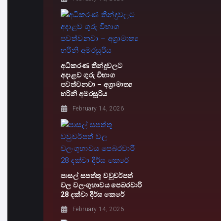
අධිකරණ තීන්දුවලට
අදාළව ගුරු විභාග
පවත්වනවා – අග්‍රාමාත්‍ය
හරිනි අමරසූරිය
February 14, 2026
පාසල් සපත්තු වවුචර්පත්
වල වලංගුභාවය පෙබරවාරි
28 දක්වා දීර්ඝ කෙරේ
February 14, 2026