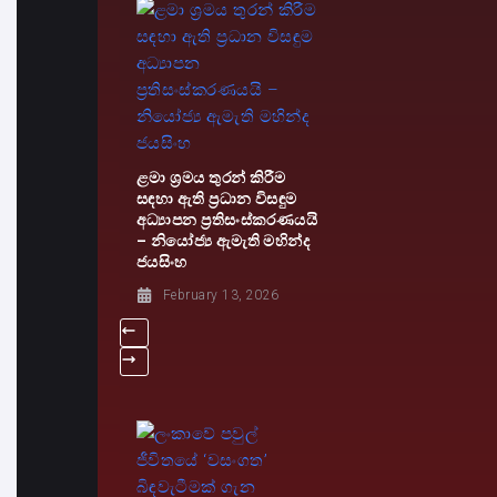
ළමා ශ්‍රමය තුරන් කිරීම
සඳහා ඇති ප්‍රධාන විසඳුම
අධ්‍යාපන ප්‍රතිසංස්කරණයයි
– නියෝජ්‍ය ඇමැති මහින්ද
ජයසිංහ
February 13, 2026