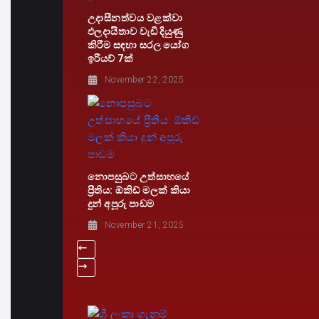
උදාසීනත්වය වළක්වා
ඵලදායිතාව වැඩි දියුණු
කිරීම සඳහා සරල යෝග
ඉරියව් 7ක්
November 22, 2025
නොපසුබට උත්සාහයේ
ප්‍රීතිය: ඕකිඩ් මලක් කියා
දුන් අපූරු පාඩම
November 21, 2025