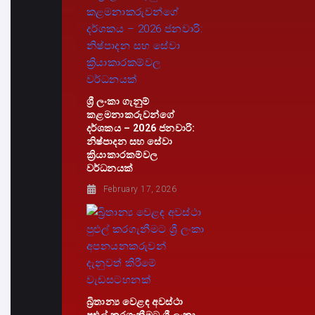
ශ්‍රී ලංකා ගැනුම්
කළමනාකරුවන්ගේ
දර්ශකය – 2026 ජනවාරි:
නිෂ්පාදන සහ සේවා
ක්‍රියාකාරකම්වල
වර්ධනයක්
February 17, 2026
බ්‍රිතාන්‍ය වෙළඳ අවස්ථා