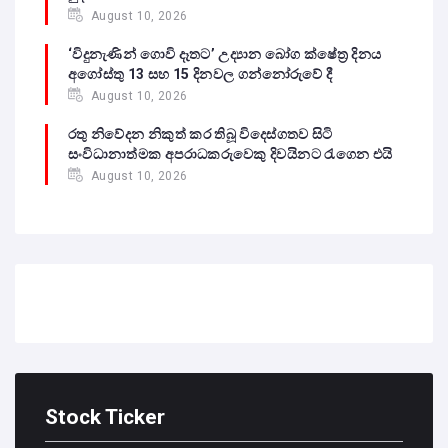
August 10, 2026
‘විදුනැණින් ගොවි දෑතට’ උද්‍යාන බෝග ක්ෂේත්‍ර දිනය
අගෝස්තු 13 සහ 15 දිනවල ගන්නෝරුවේ දී
August 10, 2026
රතු නිවේදන නිකුත් කර තිබූ විදෙස්ගතව සිටි
සංවිධානාත්මක අපරාධකරුවෙකු දිවයිනට රැගෙන එයි
August 10, 2026
Stock Ticker