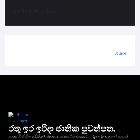
Loading stock data...
Source
රතු ඉර ඉරිදා ජාතික පුවත්පත.
සත්‍ය විනිවිද දකිමින් ජනතා පරමාධිපත්‍යයට ගරුකරන, අපක්ෂපාතී