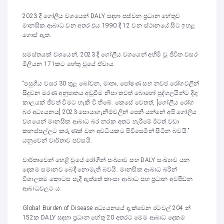
2023 දී ගෝලීය වශයෙන් DALY සඳහා පස්වන ප්‍රධාන හේතුව
මානසික ආබාධ වන අතර එය 1990 දී 12 වන ස්ථානයේ සිට ඉහළ
ගොස් ඇත.
සමස්තයක් වශයෙන්, 2023 දී ගෝලීය වශයෙන් අහිමි වූ ජීවිත වසර
මිලියන 171කට හේතු වූයේ ඒවාය.
“පසුගිය වසර 30 තුළ බෝවන, මාතෘ, පෝෂණ සහ නවජ රෝගවලින්
සිදුවන මරණ අනුපාතය අඩුවීම නිසා තවත් බොහෝ පුද්ගලයින්ට දිගු
කාලයක් ජීවත් වීමට හැකි වී තිබේ. කෙසේ වෙතත්, [ගෝලීය රෝග
බර අධ්‍යයනය] 2023 සොයාගැනීම්වලින් පෙනී යන්නේ අපි ගෝලීය
වශයෙන් මානසික ආබාධ බර නරක අතට හැරීමේ ඊටත් වඩා
කනස්සල්ලට කරුණක් වන අවධියකට පිවිසෙමින් සිටින බවයි.”
යනුවෙන් වාර්තාව පවසයි.
වාර්තාවෙන් හෙළි වූයේ රෝගීන් සංඛ්‍යාව සහ DALY සංඛ්‍යාව යන
දෙකම සමානව බෙදී නොමැති බවයි. මානසික ආබාධ බරින්
විශාලතම කොටස සෑදී ඇත්තේ කාංසා ආබාධ සහ ප්‍රධාන අවපීඩන
ආබාධවලට ය.
Global Burden of Disease අධ්‍යයනයේ දැක්වෙන රටවල් 204 න්
152ක DALY සඳහා ප්‍රධාන හේතු 20 අතරට මෙම ආබාධ දෙකම