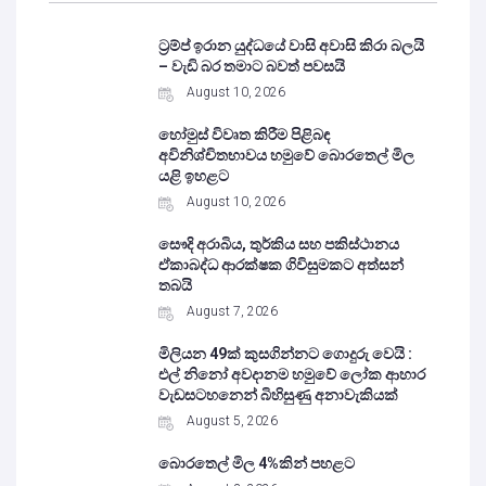
ට්‍රම්ප් ඉරාන යුද්ධයේ වාසි අවාසි කිරා බලයි
– වැඩි බර තමාට බවත් පවසයි
August 10, 2026
හෝමුස් විවෘත කිරීම පිළිබඳ
අවිනිශ්චිතභාවය හමුවේ බොරතෙල් මිල
යළි ඉහළට
August 10, 2026
සෞදි අරාබිය, තුර්කිය සහ පකිස්ථානය
ඒකාබද්ධ ආරක්ෂක ගිවිසුමකට අත්සන්
තබයි
August 7, 2026
මිලියන 49ක් කුසගින්නට ගොදුරු වෙයි :
එල් නිනෝ අවදානම හමුවේ ලෝක ආහාර
වැඩසටහනෙන් බිහිසුණු අනාවැකියක්
August 5, 2026
බොරතෙල් මිල 4%කින් පහළට