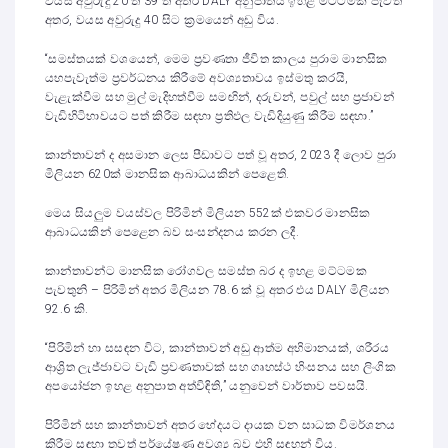
වයස අවුරුදු 20 ත් 39 ත් අතර DALY අනුපාතය ඉහළ මට්ටමක පැවති
අතර, වයස අවුරුදු 40 සිට ක්‍රමයෙන් අඩු විය.
“සමස්තයක් වශයෙන්, මෙම ප්‍රවණතා ජීවිත කාලය පුරාම මානසික
යහපැවැත්ම ප්‍රවර්ධනය කිරීමේ අවශ්‍යතාවය ඉස්මතු කරයි,
වැළැක්වීම සහ මුල් මැදිහත්වීම සමඟින්, දරුවන්, පවුල් සහ ප්‍රජාවන්
වැඩිහිටිභාවයට පත් කිරීම සඳහා ප්‍රතිඵල වැඩිදියුණු කිරීම සඳහා.”
කාන්තාවන් ද අසමාන ලෙස පීඩාවට පත් වූ අතර, 2023 දී ලොව පුරා
මිලියන 620ක් මානසික ආබාධයකින් පෙළෙති.
මෙය සියලුම වයස්වල පිරිමින් මිලියන 552ක් එකවර මානසික
ආබාධයකින් පෙළෙන බව සංසන්දනය කරන ලදී.
කාන්තාවන්ට මානසික රෝගවල සමස්ත බර ද ඉහළ මට්ටමක
පැවතුනි – පිරිමින් අතර මිලියන 78.6 ක් වූ අතර එය DALY මිලියන
92.6 කි.
“පිරිමින් හා සසඳන විට, කාන්තාවන් අඩු ආත්ම අභිමානයක්, ශරීරය
ආශ්‍රිත ලැජ්ජාවට වැඩි ප්‍රවණතාවක් සහ ගෘහස්ථ හිංසනය සහ ලිංගික
අපයෝජන ඉහළ අනුපාත අත්විඳිති,” යනුවෙන් වාර්තාව පවසයි.
පිරිමින් සහ කාන්තාවන් අතර භේදයට දායක වන සාධක විමර්ශනය
කිරීම සඳහා තවත් පර්යේෂණ අවශ්‍ය බව එහි සඳහන් විය.