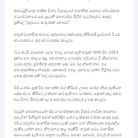
ඕස්ට්‍රේලියානු ජාතික විශ්ව විද්‍යාලයේ මානසික සෞඛ්‍ය පර්යේෂණ
මධ්‍යස්ථානයේ සම ප්‍රධානී මහාචාර්ය පිලිප් බැටර්හැම්ට අනුව,
ප්‍රතිඵල “පුදුමයට කරුණක් නොවේ”.
නමුත් මානසික ආබාධ අනුපාතය තක්සේරු කිරීමේදී ප්‍රවේශම් වීමේ
අවශ්‍යතාවය ඔහු අවධාරණය කළේය.
“එය කැපී පෙනෙන ලෙස ඉහළ ගොස් ඇති නමුත් 1990 සිට 2023
දක්වා එම කාලය තුළ ජනගහනය ද එසේම වර්ධනය වී තිබෙනවා.
වයස අනුව ප්‍රමිතිගත අනුපාත දෙස ඔබ බලන්නේ නම්, එය
සමානුපාතිකයන් අනුව කොතරම් ඉහළ යනවාද යන්න පිළිබඳ වඩා
හොඳ දර්ශකයකි.”ඔහු පැවසුවේය.
විවිධ ‍අර්ථ දැක්වීම් සහ දත්ත රැස් කිරීමේ උපාය මාර්ග නිසා ඇතිවන
දෝෂ අවම කිරීමට උත්සාහ කර ඇති බව වාර්තාව සඳහන් කළ අතර,
එය විභව සීමාවක් ලෙස ආචාර්ය බැටර්හැම් ද මතු කළේය.
“ඔවුන් සාමාන්‍යයෙන් ස්වයං-වාර්තාකරණ මිනුම් භාවිතා කරනවා.
එබැවින් මිනිසුන් තමන් අත්විඳින රෝග ලක්ෂණ වාර්තා කරනු ඇත,
එවිට ඔවුන්ට මානසික ආබාධයක් සඳහා වන නිර්ණායක සපුරාලිය
හැකිද යන්න අපට නිගමනය කළ හැකියි. නමුත් මෙය මානසික
ආබාධයක් ඇති බව හඳුනා ගැනීමට සමාන නොවේ, එබැවින් සමහර