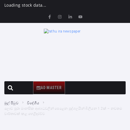
Loading stock data...
AD MASTER
මුල් පිටුව
විදේශීය
ලොව පුරා මානසික ආබාධවලින් පෙළෙන පුද්ගලයින් බිලියන 1.2ක් – නවතම
වාර්තාවක් කළ හෙළිදරව්ව