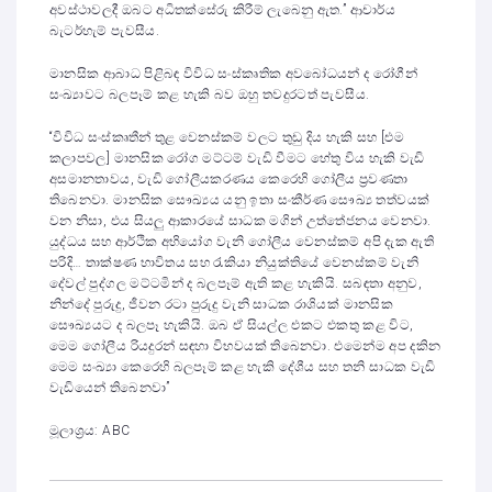
අවස්ථාවලදී ඔබට අධිතක්සේරු කිරීම් ලැබෙනු ඇත.” ආචාර්ය
බැටර්හැම් පැවසීය.
මානසික ආබාධ පිළිබඳ විවිධ සංස්කෘතික අවබෝධයන් ද රෝගීන්
සංඛ්‍යාවට බලපෑම් කළ හැකි බව ඔහු තවදුරටත් පැවසීය.
“විවිධ සංස්කෘතීන් තුළ වෙනස්කම් වලට තුඩු දිය හැකි සහ [එම
කලාපවල] මානසික රෝග මට්ටම් වැඩි වීමට හේතු විය හැකි වැඩි
අසමානතාවය, වැඩි ගෝලීයකරණය කෙරෙහි ගෝලීය ප්‍රවණතා
තිබෙනවා. මානසික සෞඛ්‍යය යනු ඉතා සංකීර්ණ සෞඛ්‍ය තත්වයක්
වන නිසා, එය සියලු ආකාරයේ සාධක මගින් උත්තේජනය වෙනවා.
යුද්ධය සහ ආර්ථික අභියෝග වැනි ගෝලීය වෙනස්කම් අපි දැක ඇති
පරිදි… තාක්ෂණ භාවිතය සහ රැකියා නියුක්තියේ වෙනස්කම් වැනි
දේවල් පුද්ගල මට්ටමින් ද බලපෑම් ඇති කළ හැකියි. සබඳතා අනුව,
නින්දේ පුරුදු, ජීවන රටා පුරුදු වැනි සාධක රාශියක් මානසික
සෞඛ්‍යයට ද බලපෑ හැකියි. ඔබ ඒ සියල්ල එකට එකතු කළ විට,
මෙම ගෝලීය රියදුරන් සඳහා විභවයක් තිබෙනවා. එමෙන්ම අප දකින
මෙම සංඛ්‍යා කෙරෙහි බලපෑම් කළ හැකි දේශීය සහ තනි සාධක වැඩි
වැඩියෙන් තිබෙනවා”
මූලාශ්‍රය: ABC