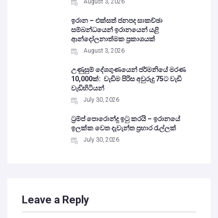
August 3, 2026
ඉරාන – එක්සත් ජනපද සාකච්ඡා
සම්බන්ධයෙන් ඉරානයෙන් යළි
ආන්දෝලනාත්මක ප්‍රකාශයක්
August 3, 2026
උණුසුම් දේශගුණයෙන් ජර්මනියේ මරණ
10,000ක්: වැඩිම පිරිස අවුරුදු 75ට වැඩි
වැඩිහිටියන්
July 30, 2026
ට්‍රම්ප් පොරොන්දු ඉටු කරයි – ඉරානයේ
ඉලක්ක වෙත දැවැන්ත ප්‍රහාර රැල්ලක්
July 30, 2026
Leave a Reply