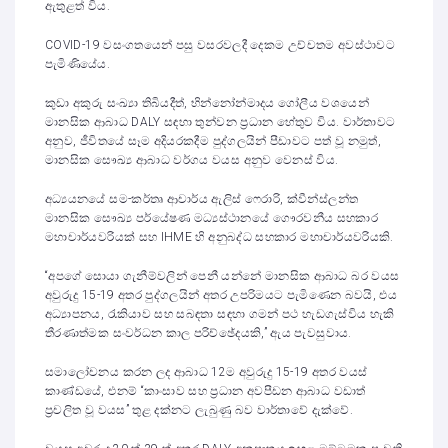
ඇතුළත් විය.
COVID-19 වසංගතයෙන් පසු වසරවලදී දෙකම උච්චතම අවස්ථාවට
පැමිණියේය.
කුඩා අකුරු සංඛ්‍යා තිබියදීත්, භින්නෝන්මාදය ගෝලීය වශයෙන්
මානසික ආබාධ DALY සඳහා තුන්වන ප්‍රධාන හේතුව විය. වාර්තාවට
අනුව, ජීවිතයේ සෑම අදියරකදීම පුද්ගලයින් පීඩාවට පත් වූ නමුත්,
මානසික සෞඛ්‍ය ආබාධ වර්ගය වයස අනුව වෙනස් විය.
අධ්‍යයනයේ සම-කර්තෘ ආචාර්ය ඇලිස් ෆෙරාරි, ක්වීන්ස්ලන්ත
මානසික සෞඛ්‍ය පර්යේෂණ මධ්‍යස්ථානයේ ගෞරවනීය සහකාර
මහාචාර්යවරියක් සහ IHME හි අනුබද්ධ සහකාර මහාචාර්යවරියකි.
“අපගේ සොයා ගැනීම්වලින් පෙනී යන්නේ මානසික ආබාධ බර වයස
අවුරුදු 15-19 අතර පුද්ගලයින් අතර උපරිමයට පැමිණෙන බවයි, එය
අධ්‍යාපනය, රැකියාව සහ සබඳතා සඳහා ගමන් පථ හැඩගැස්විය හැකි
තීරණාත්මක සංවර්ධන කාල පරිච්ඡේදයකි,” ඇය පැවසුවාය.
සමාලෝචනය කරන ලද ආබාධ 12ම අවුරුදු 15-19 අතර වයස්
කාණ්ඩයේ, එනම් “කාංසාව සහ ප්‍රධාන අවපීඩන ආබාධ වඩාත්
ප්‍රචලිත වූ වයස” තුළ දක්නට ලැබුණු බව වාර්තාවේ දැක්වේ.