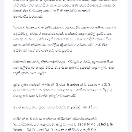
ක්වීන්ස්ලන්ත මානසික සෞඛ්‍ය පර්යේෂණ මධ්‍යස්ථානයේ සහකාර
මහාචාර්යවරයෙකු සහ IHME හි අනුබද්ධ සහකාර
මහාචාර්යවරයෙකි.
“මෙම වර්ධනය වන අභියෝගයට මුහුණ දීම සඳහා මානසික සෞඛ්‍ය
පද්ධතිවල තිරසාර ආයෝජනයක්, සත්කාර සඳහා පුළුල් ප්‍රවේශයක්
සහ අවදානමට ලක්ව ඇති ජනගහනයට වඩා හොඳින් සහාය වීම
සඳහා සම්බන්ධීකරණ ගෝලීය ක්‍රියාමාර්ග අවශ්‍ය වේ.” ආචාර්ය
ඩේමියන් සැන්ටොමෞරෝ පැවසුවේය.
වාර්තාව කාංසාව, භින්නෝන්මාදය, ද්විධ්‍රැව ආබාධ, ඇනරෙක්සියා
සහ බුලිමියාව ඇතුළු විවිධ මානසික ආබාධ දුසිමක් සඳහා ලබා ගත
හැකි දත්ත දෙස බැලීය.
දත්ත ලබා ගත්තේ IHME හි Global Burden of Disease – 2023
අධ්‍යයනයෙන් වන අතර එය මේ දක්වා මානසික සෞඛ්‍යය පිළිබඳ
විශාලතම සහ වඩාත්ම පුළුල් අධ්‍යයනයයි.
මෙම අධ්‍යයනය ප්‍රථම වරට පවත්වන ලද්දේ 1990 දී ය.
රෝගීන් සංඛ්‍යාව සංසන්දනය කිරීමෙන් පර්යේෂකයන්ට
“ආබාධිතභාවයට ගැලපෙන ආයු කාලය Disability-Adjusted Life-
Years – DALY” හෝ DALY ගණනය කිරීමට ද හැකි විය.