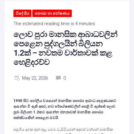
විදේශීය
සෞඛ්‍ය හා පෝෂණය
The estimated reading time is 4 minutes
ලොව පුරා මානසික ආබාධවලින්
පෙළෙන පුද්ගලයින් බිලියන
1.2ක් – නවතම වාර්තාවක් කළ
හෙළිදරව්ව
May 22, 2026
0
1990 සිට ගෝලීය වශයෙන් මානසික සෞඛ්‍ය ආබාධ දෙගුණයකට
ආසන්න වී ඇති අතර, නව පර්යේෂණවලින් හෙළි වී ඇත්තේ ලොව
පුරා බිලියන 1.2කට ආසන්න ජනතාවක් මානසික සෞඛ්‍ය
තත්ත්වයකින් පෙළෙන බවයි.
පසුගිය දශක තුන තුළ මෙම වැඩිවීමෙන් අදහස් වන්නේ මානසික