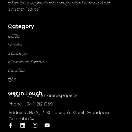
නවීන මාධ්‍ය ලෝකයට නව සංකල්ප සමග විශේෂාංග රැසක්
ගෙනෙන "රතු ඉර"
Category
දේශීය
ආර්ථික
විදේශීය
දේශපාලන
අධ්‍යාපන හා වෘත්තීය
ව්‍යාපාරික
ක්‍රීඩා
Get In Touch
Email: info@rathuiranewspaper.lk
Phone: +94 11 212 1959
Address : No 21, 1/1 St. Joseph's Street, Grandpass
Colombo 14