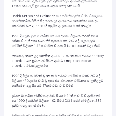
සෞඛ්‍ය ආබාධ දැන් ලොව පුරා ඇති සියලුම ආබාධවලින් සියයට
17කට වඩා වැඩි ප්‍රමාණයක් සඳහා හේතු වන බවයි.
Health Metrics and Evaluation සහ ක්වීන්ස්ලන්ත විශ්ව විද්‍යාලයේ
පර්යේෂකයින් විසින් සිදු කරන ලද අධ්‍යයනය ජාත්‍යන්තර වෛද්‍ය
සඟරාවක් වන ද Lancet හි පසුගිය දා ප්‍රකාශයට පත් කළේය.
1990 දී ලොව පුරා මානසික සෞඛ්‍ය ආබාධ මිලියන 599ක් පමණ
වාර්තා වී ඇති අතර වසර තිස් තුනකට පස, 2023 දී, ලොව පුරා
රෝගීන් බිලියන 1.17ක් වාර්තා වී ඇතැයි Lancet ගණන් බලා තිබේ.
තක්සේරු කරන ලද මානසික ආබාධ 12 න්, කාංසාව ආබාධ / anxiety
disorders සහ ප්‍රධාන අවපීඩන ආබාධ / major depressive
disorders වඩාත් සුලභ විය.
1990 දී මිලියන 182ක් වූ කාංසාව ආබාධ රෝගීන් සංඛ්‍යාව 2023 දී
මිලියන 470 දක්වා වැඩි වූ අතර එය ජනගහන වර්ධනය සැලකිල්ලට
ගැනීමෙන් පසු සියයට 47කට වඩා වැඩි වීමකි.
ප්‍රධාන මානසික අවපීඩන ආබාධ සියයට 24කින් වැඩි වී ඇති අතර
එය 1990 දී රෝගීන් මිලියන 102 සිට 2023 දී රෝගීන් මිලියන 236
දක්වා ඉහළ ගොස් තිබේ.
වාර්තාවේ ප්‍රධාන කතුවරයා වන ආචාර්ය ඩේමියන් සැන්ටොමෞරෝ,