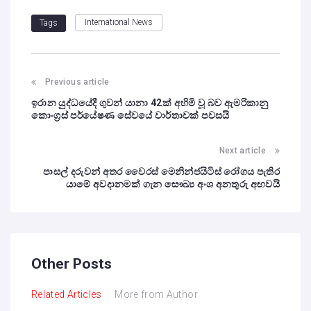
International News
Tags
Previous article
ඉරාන යුද්ධයේදී ගුවන් යානා 42ක් අහිමි වූ බව ඇමරිකානු
කොංග්‍රස් පර්යේෂණ සේවයේ වාර්තාවක් පවසයි
Next article
පාසල් දරුවන් අතර වෛරස් මෙනින්ජයිටිස් රෝගය පැතිර
යාමේ අවදානමක් ගැන සෞඛ්‍ය අංශ අනතුරු අඟවයි
Other Posts
Related Articles
More from Author