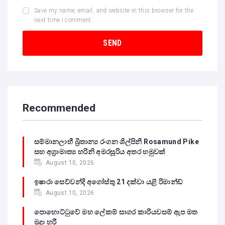
Save my name, email, and website in this browser for the
next time I comment.
Recommended
සම්මානලාභී බ්‍රිතාන්‍ය රංගන ශිල්පිනී Rosamund Pike
සහ අග්‍රාමාත්‍ය හරිනි අමරසූරිය අතර හමුවක්
August 10, 2026
ඉෂාරා සෙව්වන්දි අගෝස්තු 21 දක්වා යළි රිමාන්ඩ්
August 10, 2026
පොහොට්ටුවේ මහ ලේකම් සාගර කාරියවසම් ඇප මත
මුදා හරී