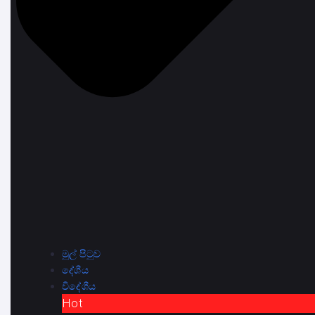
මුල් පිටුව
දේශීය
විදේශීය
Hot