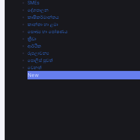
SMEs
දේශපාලන
කෘෂිකර්මාන්තය
කාන්තා හා ළමා
සෞඛ්‍ය හා පෝෂණය
ක්‍රීඩා
ආර්ථික
රුපලාවන්‍ය
පොලිස් පුවත්
වෙනත්
New