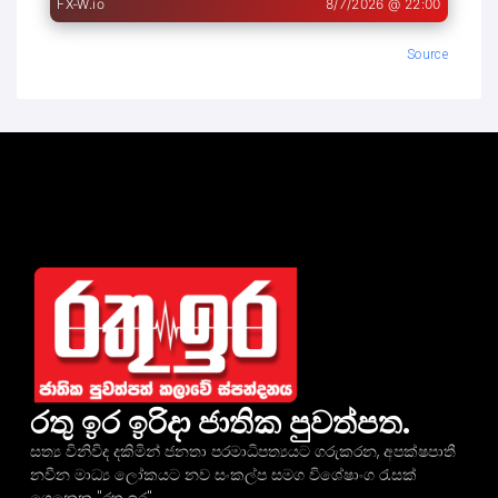
Source
රතු ඉර ඉරිදා ජාතික පුවත්පත.
සත්‍ය විනිවිද දකිමින් ජනතා පරමාධිපත්‍යයට ගරුකරන, අපක්ෂපාතී
නවීන මාධ්‍ය ලෝකයට නව සංකල්ප සමග විශේෂාංග රැසක්