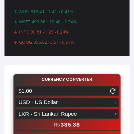
AAPL 312.41 +1.41 +0.45%
MSFT 499.86 +12.40 +2.54%
INTC 99.81 -1.25 -1.24%
GOOG 356.62 -3.51 -0.97%