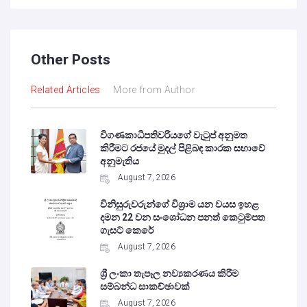
Other Posts
Related Articles
More from Author
විගණකාධිපතිවරියගේ වැටුප් අනුමත
කිරීමට රජයේ මුදල් පිළිබඳ කාරක සභාවේ
අනුමැතිය
August 7, 2026
විනිසුරුවරුන්ගේ විශ්‍රාම යන වයස ඉහළ
දමන 22 වන සංශෝධන පනත් කෙටුම්පත
ගැසට් කෙරේ
August 7, 2026
ශ්‍රී ලංකා තැපෑල නව්‍යකරණය කිරීම
සම්බන්ධ සාකච්ඡාවක්
August 7, 2026