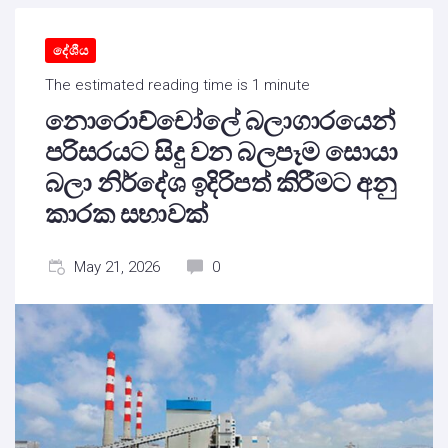
දේශීය
The estimated reading time is 1 minute
නොරොච්චෝලේ බලාගාරයෙන්
පරිසරයට සිදු වන බලපෑම සොයා
බලා නිර්දේශ ඉදිරිපත් කිරීමට අනු
කාරක සභාවක්
May 21, 2026
0