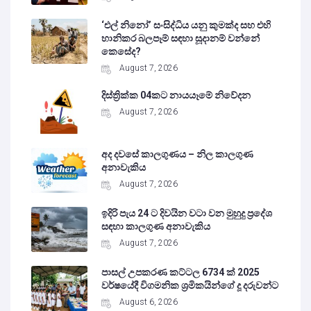
‘එල් නිනෝ’ සංසිද්ධිය යනු කුමක්ද සහ එහි
හානිකර බලපෑම් සඳහා සූදානම් වන්නේ
කෙසේද?
August 7, 2026
දිස්ත්‍රික්ක 04කට නායයෑමේ නිවේදන
August 7, 2026
අද දවසේ කාලගුණය – නිල කාලගුණ
අනාවැකිය
August 7, 2026
ඉදිරි පැය 24 ට දිවයින වටා වන මුහුදු ප්‍රදේශ
සඳහා කාලගුණ අනාවැකිය
August 7, 2026
පාසල් උපකරණ කට්ටල 6734 ක් 2025
වර්ෂයේදී විගමනික ශ්‍රමිකයින්ගේ දූ දරුවන්ට
August 6, 2026