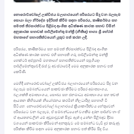
නොරොච්චෝලේ ලක්විජය බලාගාරයෙන් පරිසරයට සිදු වන බලපෑම
සොයා බලා නිර්දේශ ඉදිරිපත් කිරීම සඳහා පරිසරය, කෘෂිකර්මය සහ
සම්පත් තිරසාරත්වය පිළිබඳ ආංශික අධීක්ෂණ කාරක සභාව විසින්
අනුකාරක සභාවක් පාර්ලිමේන්තු මන්ත්‍රී (නීතීඥ) භාග්‍ය ශ්‍රී හේරත්
මහතාගේ සභාපතිත්වයෙන් යුතුව පත් කරන ලදී.
පරිසරය, කෘෂිකර්මය සහ සම්පත් තිරසාරත්වය පිළිබඳ ආංශික
අධීක්ෂණ කාරක සභාව එහි සභාපති ගරු පාර්ලිමේන්තු මන්ත්‍රී
හෙක්ටර් අප්පුහාමි මහතාගේ සභාපතිත්වයෙන් පසුගියදා
පාර්ලිමේන්තුවේදී රැස් වූ අවස්ථාවේදී මෙම අනුකාරක සභාව පත්
කෙරිණි.
මෙහිදී නොරොච්චෝලේ ලක්විජය බලාගාරයෙන් පරිසරයට සිදු වන
බලපෑම සම්බන්ධයෙන් සාකච්ඡා කිරීමට පරිසර අමාත්‍යාංශය,
බලශක්ති අමාත්‍යාංශය, සෞඛ්‍ය සහ ජනමාධ්‍ය අමාත්‍යාංශය සහ තවත්
ආයතන කිහිපයක් නියෝජනය කරමින් නිලධාරීහු සහභාගි වී
සිටියහ. නොරොච්චෝ‍ලේ බලාගාරයේ ක්‍රියාකාරීත්වය හේතුවෙන්
පරිසරයට වන බලපෑම, ඒ සම්බන්ධයෙන් වගකීම දරන පාර්ශ්ව හා ඒ
ඒ ආයතනවලින් යම් අඩුපාඩුවක් සිදුව ඇත් ද යන්න පිළිබඳව දීර්ඝ
වශයෙන් සාකච්ඡා කිරීමෙන් අනතුරුව මේ සම්බන්ධ වැඩි දුර කරුණු
පරීක්ෂා කිරීම සඳහා මෙම අනුකාරක සභාව පත් කිරීම සිදු විය.