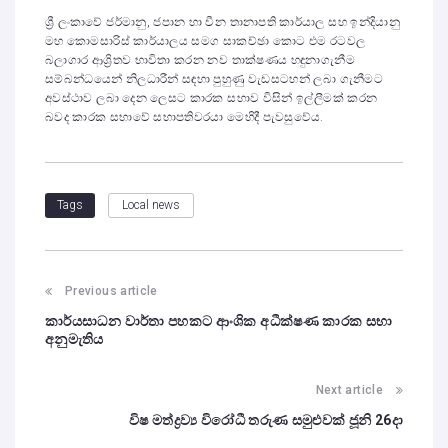
ශ්‍රී ලංකාවේ ජර්මානු, ජපාන හා චීන තානාපති කාර්යාල සහ ඉන්දියානු
මහ කොමසාරිස් කාර්යාලය සමග සාකච්ඡා කොට එම රටවල
බලාගාර ආශ්‍රිතව භාවිතා කරන නව තාක්ෂණය හඳුනාගැනීම
සම්බන්ධයෙන් නිලධාරීන් සඳහා පුහුණු වැඩසටහන් ලබා ගැනීමට
අවස්ථාව ලබා දෙන ලෙසට කාරක සභාව විසින් ඉල්ලීමක් කරන
බවද කාරක සභාවේ සභාපතිවරයා මෙහිදී පැවසුවේය.
Local news
Tags
Previous article
කාර්යසාධන වාර්තා පහකට ආංශික අධීක්ෂණ කාරක සභා
අනුමැතිය
Next article
විෂ මත්ද්‍රව්‍ය විරෝධී තරුණ සමුළුවක් ජූනි 26දා