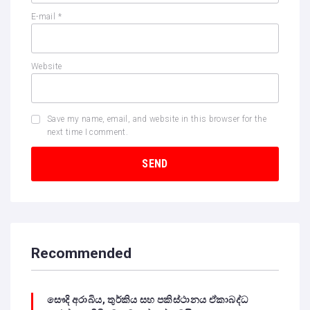
E-mail
*
Website
Save my name, email, and website in this browser for the
next time I comment.
Recommended
සෞදි අරාබිය, තුර්කිය සහ පකිස්ථානය ඒකාබද්ධ