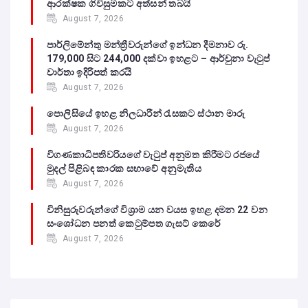
ආරක්ෂක ගිවිසුමකට අත්සන් තබයි
August 7, 2026
පාර්ලිමේන්තු මන්ත්‍රීවරුන්ගේ ඉන්ධන දීමනාව රු.
179,000 සිට 244,000 දක්වා ඉහළට – ආර්චුනා වැටුප්
වාර්තා ඉදිරිපත් කරයි
August 7, 2026
පොලිසියේ ඉහළ නිලධාරීන් රැසකට ස්ථාන මාරු
August 7, 2026
විගණකාධිපතිවරියගේ වැටුප් අනුමත කිරීමට රජයේ
මුදල් පිළිබඳ කාරක සභාවේ අනුමැතිය
August 7, 2026
විනිසුරුවරුන්ගේ විශ්‍රාම යන වයස ඉහළ දමන 22 වන
සංශෝධන පනත් කෙටුම්පත ගැසට් කෙරේ
August 7, 2026