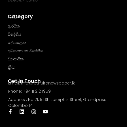
ගෙනෙන "රතු ඉර"
Category
දේශීය
ආර්ථික
විදේශීය
දේශපාලන
අධ්‍යාපන හා වෘත්තීය
ව්‍යාපාරික
ක්‍රීඩා
Get In Touch
Email: info@rathuiranewspaper.lk
Phone: +94 11 212 1959
Address : No 21, 1/1 St. Joseph's Street, Grandpass
Colombo 14