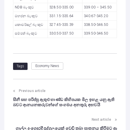
NDB බැංකුව
328.50-335.00
339.00 – 345.50
මහජන බැංකුව
331.15-335.64
340.67-345.20
කොමර්ෂල් බැංකුව
327.45-335.39
338.50-346.50
සම්පත් බැංකුව
330.50-337.50
339.50-346.50
Economy News
Tags
Previous article
සීනී සහ පරිප්පු ඇතුළු භාණ්ඩ කිහිපයක මිල ඉහළ යනු ඇති
බවට ආනයනකරුවන්ගේ සංගමය අනතුරු අඟවයි
Next article
ගාල්ල දංගෙදරදී පුද්ගලයෙක් වෙඩි තබා ඝාතනය කිරීමට ආ