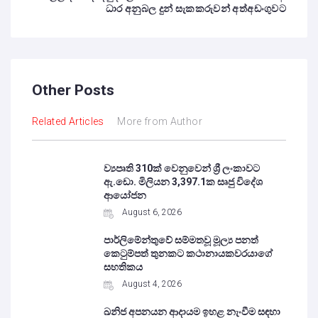
ධාර අනුබල දුන් සැකකරුවන් අත්අඩංගුවට
Other Posts
Related Articles
More from Author
ව්‍යපෘති 310ක් වෙනුවෙන් ශ්‍රී ලංකාවට
ඇ.ඩො. මිලියන 3,397.1ක සෘජු විදේශ
ආයෝජන
August 6, 2026
පාර්ලිමේන්තුවේ සම්මතවූ මූල්‍ය පනත්
කෙටුම්පත් තුනකට කථානායකවරයාගේ
සහතිකය
August 4, 2026
ඛනිජ අපනයන ආදායම ඉහළ නැංවීම සඳහා