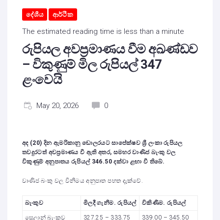
දේශීය
ආර්ථික
The estimated reading time is less than a minute
රුපියල අවප්‍රමාණය වීම අඛණ්ඩව
– විකුණුම් මිල රුපියල් 347
ළංවෙයි
May 20, 2026
0
අද (
20)
දින ඇමරිකානු ඩොලරයට සාපේක්ෂව ශ්‍රී ලංකා රුපියල
තවදුරටත් අවප්‍රමාණය වී ඇති අතර
,
සමහර වාණිජ බැංකු වල
විකුණුම් අනුපාතය රුපියල්
346
.50
දක්වා ළඟා වී තිබේ.
වාණිජ බංකු වල විනිමය අනුපාත පහත දැක්වේ.
බැංකුව
මිලදී ගැනීම. රුපියල්
විකිණීම. රුපියල්
සෙලාන් බැංකුව
327.25 – 333.75
339.00 – 345.50