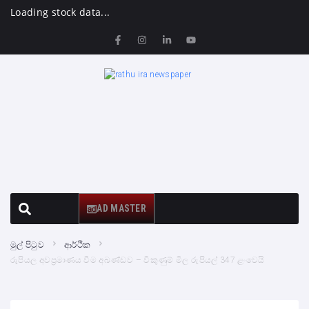
Loading stock data...
AD MASTER
මුල් පිටුව
ආර්ථික
රුපියල අවප්‍රමාණය වීම අඛණ්ඩව – විකුණුම් මිල රුපියල් 347 ළංවෙයි