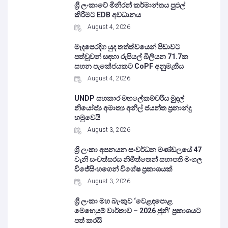
ශ්‍රී ලංකාවේ මිනිරන් කර්මාන්තය පුළුල්
කිරීමට EDB අවධානය
August 4, 2026
මැදපෙරදිග යුද තත්ත්වයෙන් පීඩාවට
පත්වූවන් සඳහා රුපියල් බිලියන 71.7ක
සහන පැකේජයකට CoPF අනුමැතිය
August 4, 2026
UNDP සහකාර මහලේකම්වරිය මුදල්
නියෝජ්‍ය අමාත්‍ය අනිල් ජයන්ත ප්‍රනාන්දු
හමුවෙයි
August 3, 2026
ශ්‍රී ලංකා අපනයන සංවර්ධන මණ්ඩලයේ 47
වැනි සංවත්සරය නිමිත්තෙන් සභාපති මංගල
විජේසිංහගෙන් විශේෂ ප්‍රකාශයක්
August 3, 2026
ශ්‍රී ලංකා මහ බැංකුව ‘වෙළඳපොළ
මෙහෙයුම් වාර්තාව – 2026 ජුනි’ ප්‍රකාශයට
පත් කරයි