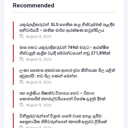
Recommended
යතුරුපැදිකරුවන් SLS සහතික කළ හිස්වැස්මක් පැළඳීම
අනිවාර්යයි – ජාතික මාර්ග ආරක්ෂණ කවුන්සිලය
August 8, 2026
මාස හතට යතුරුපදිකරුවන් 749ක් මරුට:- ආරක්ෂිත
හිස්වැසුම් ආශ්‍රිත වැරදි සම්බන්ධයෙන් නඩු 271,890ක්
August 8, 2026
ලංකා සතොස අත්‍යවශ්‍ය ආහාර ද්‍රව්‍ය කිහිපයක මිල යළිත්
අඩුකරයි: නව මිල ගණන් මෙන්න
August 8, 2026
පහ ශ්‍රේණිය ශිෂ්‍යත්ව විභාගය හෙට – විභාග
කොමසාරිස් ජනරාල්වරියගෙන් විශේෂ දැනුම් දීමක්
August 8, 2026
විනිසුරුවරුන්ගේ විශ්‍රාම යාමේ වයස ඉහළ දැමීම:
ත්‍රෛනායික හිමිවරුන්ගෙන් ජනපති අනුරට ලිපියක්
August 8, 2026