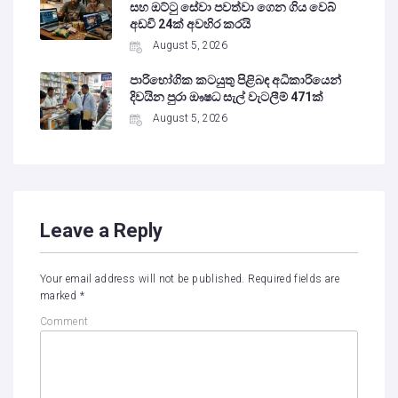
සහ ඔට්ටු සේවා පවත්වා ගෙන ගිය වෙබ්
අඩවි 24ක් අවහිර කරයි
August 5, 2026
පාරිභෝගික කටයුතු පිළිබඳ අධිකාරියෙන්
දිවයින පුරා ඖෂධ සැල් වැටලීම් 471ක්
August 5, 2026
Leave a Reply
Your email address will not be published.
Required fields are
marked
*
Comment