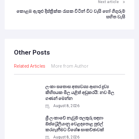
Next article
කොළඹ ඇතුළු දිස්‍ත්‍රික්ක රැසක විටින් විට වැසි හෝ ගිගුරුම්
සහිත වැසි
Other Posts
Related Articles
More from Author
ලංකා සතොස අත්‍යවශ්‍ය ආහාර ද්‍රව්‍ය
කිහිපයක මිල යළිත් අඩුකරයි: නව මිල
ගණන් මෙන්න
August 8, 2026
ශ්‍රී ලංකාවේ නැවුම් පලතුරු සඳහා
ඕස්ට්‍රේලියානු වෙළඳපොළ පුළුල්
කරගැනීමට විශේෂ සාකච්ඡාවක්
August 8, 2026