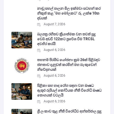
නාඩු සහල් පාලන මිල ඉක්මවා සටහන් කර
නිකුත් කළ ‘මහ මෝලකට’ රු. ලක්ෂ 10ක
දඩයක්
August 7, 2026
බලපත්‍ර රහිතව ක්‍රියාත්මක වන තවත් සූදු
වෙබ් අඩවි 122කට ප්‍රවේශ වීම TRCSL
අවහිර කරයි
August 6, 2026
තහනම් පිරමීඩ යෝජනා ක්‍රම 26ක් පිළිබඳව
ජනතාව දැනුවත් කරමින් මහ බැංකුවෙන්
නිවේදනයක්
August 6, 2026
පිළිකා සහ හෘද රෝග සඳහා වන ඖෂධ
ඇතුළු රුපියල් කෝටියක නීති විරෝධී ඖෂධ
තොගයක් වටලයි
August 6, 2026
ශ්‍රී ලංකාව තුළ නීති විරෝධීව අන්තර්ජාල සූදු