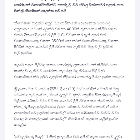
තෝරාගත් ව්‍යාපාරිකයින්ට කාන්දු වූ බව හිටපු බස්නාහිර පළාත් සභා
මන්ත්‍රී නිරෝෂන් පාදුක්ක පවසයි.
නිරෝෂණ් පාදුක්ට අනුව ව්‍යාපාරිකයන් දෙදෙනෙකු පෙර බදු
අනුපාතය යටතේ අලුත්ම වාහන 4000ක් ආනයනය කිරීම සඳහා
එකම දිනයේදී ණයවර ලිපි (LC) විවෘත කර ඇති අතර එක්
ව්‍යාපාරිකයෙකු වාහන 3500ක් සහ තවත් ව්‍යාපාරිකයෙකු වාහන
500ක් සඳහා ණයවර ලිපි විවෘත කර ඇති බව ඔහු වැඩි දුරටත්
පැවසුවේය.
ගැසට් පත්‍රය පිළිබඳ රහස්‍ය තොරතුරු ප්‍රකාශයට පත් කිරීමට පෙර
කාන්දු වී ඇති බව යෝජනා කළ ඔහු බදු තීරණය පිළිබඳව
ව්‍යාපාරිකයන්ට පූර්ව දැනුමක් තිබුණේ කෙසේදැයි ඔහු ප්‍රශ්න කළේය.
ශ්‍රී ලංකා මහ බැංකුව ඉදිරිපිට දී අද (19) මාධ්‍යවේදීන් අමතමින් ඔහු
මෙසේ ද පැවසුවේය, “මගේ දැනුමට අනුව පසුගිය සිකුරාදා රුපියල්
බිලියන 40කට වඩා වටිනා ණයවර ලිපි විවෘත කර තිබෙනවා. මේ
නිසා, රුපියල අවප්‍රමාණය වුණා. මේක වංචාවක් නොවේද? මෙය
අභ්‍යන්තර වෙළඳාමක් නොවේද? මෙය භාණ්ඩාගාර වංචාවට වඩා
විශාල මංකොල්ලයක් නොවේද?” නිරෝෂණ් පාදුක්ක යළිත් ප්‍රශ්න
කළේය.
“ඩොලරය රුපියල් 11කින් ඉහළ ගිය විට අපි ඒ ගැන සොයා බැලුවා.