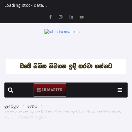
Loading stock data...
AD MASTER
මුල් පිටුව
දේශීය
වාහන ආනයන බදු මත 50%ක අධිභාරයක් පැනවීමේ තීරණය කලින්ම කාන්දු
වෙලා – නිරෝෂණ් පාදුක්ක