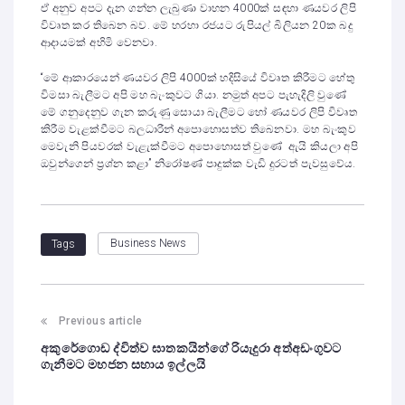
ඒ අනුව අපට දැන ගන්න ලැබුණා වාහන 4000ක් සඳහා ණයවර ලිපි
විවෘත කර තිබෙන බව. මේ හරහා රජයට රුපියල් බිලියන 20ක බදු
ආදායමක් අහිමි වෙනවා.
“මේ ආකාරයෙන් ණයවර ලිපි 4000ක් හදිසියේ විවෘත කිරීමට හේතු
විමසා බැලීමට අපි මහ බැංකුවට ගියා. නමුත් අපට පැහැදිලි වුණේ
මේ ගනුදෙනුව ගැන කරුණු සොයා බැලීමට හෝ ණයවර ලිපි විවෘත
කිරීම වැළක්වීමට බලධාරීන් අපොහොසත්ව තිබෙනවා. මහ බැංකුව
මෙවැනි පියවරක් වැළැක්වීමට අපොහොසත් වුණේ ඇයි කියලා අපි
ඔවුන්ගෙන් ප්‍රශ්න කළා” නිරෝෂණ් පාදුක්ක වැඩි දුරටත් පැවසුවේය.
Business News
Tags
Previous article
අකුරේගොඩ ද්විත්ව ඝාතකයින්ගේ රියැදුරා අත්අඩංගුවට
ගැනීමට මහජන සහාය ඉල්ලයි