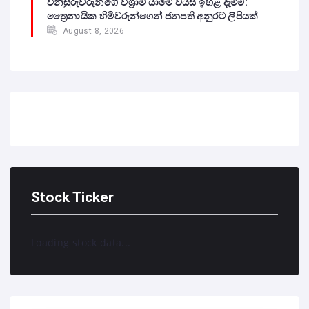
විනිසුරුවරුන්ගේ විශ්‍රාම යාමේ වයස ඉහළ දැමීම:
ත්‍රෛනායික හිමිවරුන්ගෙන් ජනපති අනුරට ලිපියක්
August 8, 2026
Stock Ticker
Loading stock data...