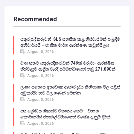
Recommended
යතුරුපැදිකරුවන් SLS සහතික කළ හිස්වැස්මක් පැළඳීම
අනිවාර්යයි – ජාතික මාර්ග ආරක්ෂණ කවුන්සිලය
August 8, 2026
මාස හතට යතුරුපදිකරුවන් 749ක් මරුට:- ආරක්ෂිත
හිස්වැසුම් ආශ්‍රිත වැරදි සම්බන්ධයෙන් නඩු 271,890ක්
August 8, 2026
ලංකා සතොස අත්‍යවශ්‍ය ආහාර ද්‍රව්‍ය කිහිපයක මිල යළිත්
අඩුකරයි: නව මිල ගණන් මෙන්න
August 8, 2026
පහ ශ්‍රේණිය ශිෂ්‍යත්ව විභාගය හෙට – විභාග
කොමසාරිස් ජනරාල්වරියගෙන් විශේෂ දැනුම් දීමක්
August 8, 2026