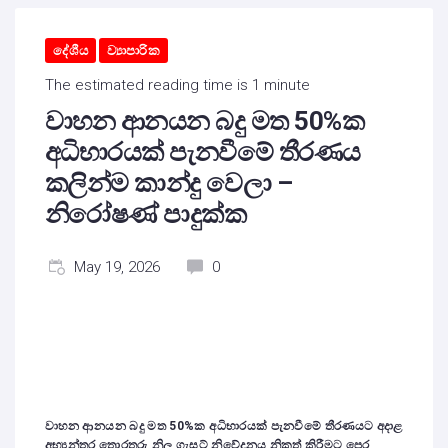
දේශීය
ව්‍යාපාරික
The estimated reading time is 1 minute
වාහන ආනයන බදු මත 50%ක
අධිභාරයක් පැනවීමේ තීරණය
කලින්ම කාන්දු වෙලා –
නිරෝෂණ් පාදුක්ක
May 19, 2026
0
වාහන ආනයන බදු මත 50%ක අධිභාරයක් පැනවීමේ තීරණයට අදාළ
අභ්‍යන්තර තොරතුරු නිල ගැසට් නිවේදනය නිකුත් කිරීමට පෙර