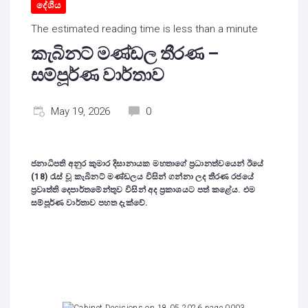
දේශීය
The estimated reading time is less than a minute
කැබිනට් මණ්ඩල තීරණ –
සම්පූර්ණ වාර්තාව
May 19, 2026
0
ජනාධිපති අනුර කුමාර දිසානායක මහතාගේ ප්‍රධානත්වයෙන් ඊයේ
(18) රැස් වූ කැබිනට් මණ්ඩලය විසින් ගන්නා ලද තීරණ රජයේ
ප්‍රවෘත්ති දෙපාර්තමේන්තුව විසින් අද ප්‍රකාශයට පත් කළේය. එම
සම්පූර්ණ වාර්තාව පහත දැක්වේ.