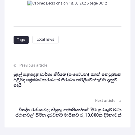
Local news
Tags
Previous article
මුදල් ගනුදෙනු වාර්තා කිරීමේ (සංශෝධන) පනත් කෙටුම්පත
පිළිබඳ ශ්‍රේෂ්ඨාධිකරණයේ තීරණය පාර්ලිමේන්තුවට දැනුම්
දෙයි
Next article
විදේශ රැකියාවල නියුතු දෙමාපියන්ගේ ‘දිවා සුරැකුම් මධ්‍ය
ස්ථානවල’ සිටින දරුවන්ට මාසිකව රු.10.000ක දීමනාවක්