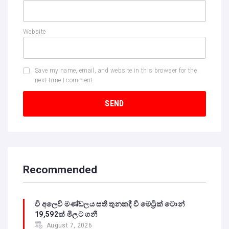
Website
Save my name, email, and website in this browser for the
next time I comment.
Recommended
වී අලෙවි මණ්ඩලය සති තුනකදී වී මෙට්‍රික් ටොන්
19,592ක් මිලට ගනී
August 7, 2026