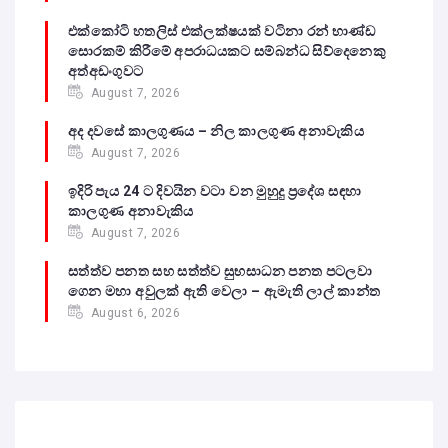
එක්කෝටි හතලිස් එක්ලක්ෂයක් වටිනා රන් භාණ්ඩ
සොරකම් කිරීමේ අපරාධයකට සම්බන්ධ සිව්දෙනෙකු
අත්අඩංගුවට
August 7, 2026
අද දවසේ කාලගුණය – නිල කාලගුණ අනාවැකිය
August 7, 2026
ඉදිරි පැය 24 ට දිවයින වටා වන මුහුදු ප්‍රදේශ සඳහා
කාලගුණ අනාවැකිය
August 7, 2026
සත්ත්ව පනත සහ සත්ත්ව සුභසාධන පනත පටලවා
ගෙන මහා අවුලක් ඇති වෙලා – ඇමැති ලාල් කාන්ත
August 6, 2026