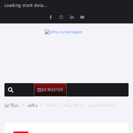
Loading stock data...
AD MASTER
මුල් පිටුව
දේශීය
කැබිනට් මණ්ඩල තීරණ – සම්පූර්ණ වාර්තාව