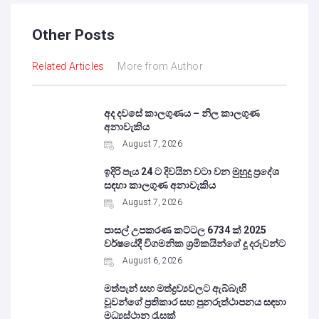
Other Posts
Related Articles
More from Author
අද දවසේ කාලගුණය – නිල කාලගුණ
අනාවැකිය
August 7, 2026
ඉදිරි පැය 24 ට දිවයින වටා වන මුහුදු ප්‍රදේශ
සඳහා කාලගුණ අනාවැකිය
August 7, 2026
පාසල් උපකරණ කට්ටල 6734 ක් 2025
වර්ෂයේදී විගමනික ශ්‍රමිකයින්ගේ දූ දරුවන්ට
August 6, 2026
මත්පැන් සහ මත්ද්‍රව්‍යවලට ඇබ්බැහි
වූවන්ගේ ප්‍රතිකාර සහ පුනරුත්ථාපනය සඳහා
මධ්‍යස්ථාන රැසක්