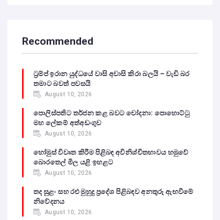
Recommended
ට්‍රම්ප් ඉරාන යුද්ධයේ වාසි අවාසි කිරා බලයි – වැඩි බර
තමාට බවත් පවසයි
August 10, 2026
පොලිස්පතිට තර්ජන කළ බවට චෝදනා: පොහොට්ටු
මහ ලේකම් අත්අඩංගුව
August 10, 2026
හෝමුස් විවෘත කිරීම පිළිබඳ අවිනිශ්චිතභාවය හමුවේ
බොරතෙල් මිල යළි ඉහළට
August 10, 2026
තද සුළං සහ රළු මුහුදු ප්‍රදේශ පිළිබඳව අනතුරු ඇඟවීමේ
නිවේදනය
August 10, 2026