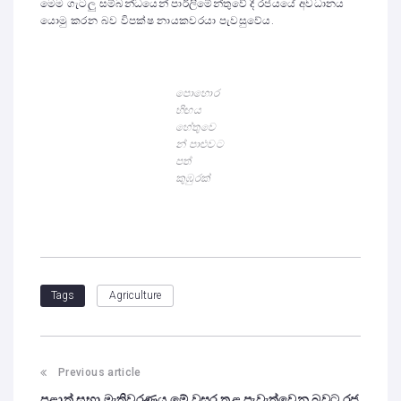
මෙම ගැටලු සම්බන්ධයෙන් පාර්ලිමේන්තුවේ දී රජයයේ අවධානය
යොමු කරන බව විපක්ෂ නායකවරයා පැවසුවේය.
පොහොර
හිඟය
හේතුවෙ
න් පාළුවට
පත්
කුඹුරක්
Agriculture
Tags
Previous article
පළාත් සභා මැතිවරණය මේ වසර තුළ පැවැත්වෙන බවට රජ