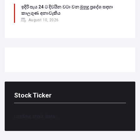
ඉදිරි පැය 24 ට දිවයින වටා වන මුහුදු ප්‍රදේශ සඳහා
කාලගුණ අනාවැකිය
August 10, 2026
Stock Ticker
Loading stock data...