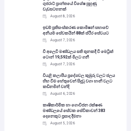
ගුජරාට් ප්‍රාන්තයේ විශේෂ පුහුණු
වැඩසටහනක්
August 8, 2026
ඉඩම් ප්‍රතිසංස්කරණ කොමිෂන් සභාවේ
අනියම් සේවකයින් 88ක් ස්ථිර සේවයට
August 7, 2026
වී අලෙවි මණ්ඩලය සති තුනකදී වී මෙට්‍රික්
ටොන් 19,592ක් මිලට ගනී
August 7, 2026
වියළි කලාපීය ප්‍රදේශවල කුඹුරු වලට ජලය
හිඟ වීම හේතුවෙන් සිදුවූ වගා හානි වලට
කඩිනමින් වන්දි
August 6, 2026
කෘෂිකාර්මික හා ගොවිජන රක්ෂණ
මණ්ඩලයේ සේවක සේවිකාවන් 383
දෙනෙකුට ප්‍රසාද දීමනා
August 5, 2026