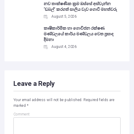
නව තාක්ෂණික ක්‍රම ඔස්සේ අස්වැන්න
‘ඩබල්’ කරගත් සාලිය වැව ගොවි මහත්වරු
August 5, 2026
කෘෂිකාර්මික හා ගොවිජන රක්ෂණ
මණ්ඩලයේ කාර්ය මණ්ඩලය වෙත ප්‍රසාද
දීමනා
August 4, 2026
Leave a Reply
Your email address will not be published.
Required fields are
marked
*
Comment