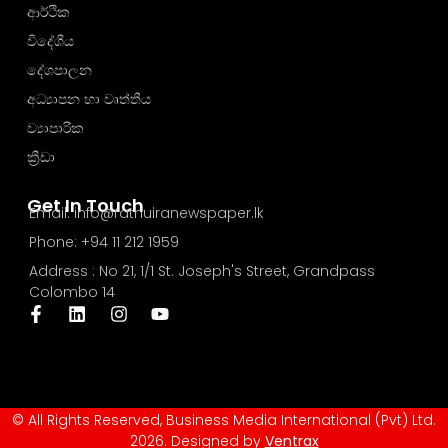
ආර්ථික
විදේශීය
දේශපාලන
අධ්‍යාපන හා වෘත්තීය
ව්‍යාපාරික
ක්‍රීඩා
Get In Touch
Email: info@rathuiranewspaper.lk
Phone: +94 11 212 1959
Address : No 21, 1/1 St. Joseph's Street, Grandpass
Colombo 14
© All Rights Reserved, Business Media International (Pvt) Ltd.
2026. Designed by
Ventrax