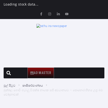
Loading stock data...
AD MASTER
මුල් පිටුව
කෘෂිකර්මාන්තය
බුත්තල ගොවි ගැටලු විපක්ෂ නායක සජි අවධානයට – පොහොර හිඟය උග්‍ර බව
චෝදනාවක්