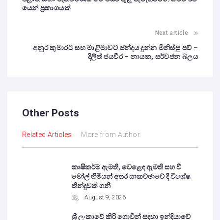
යෙන් ප්‍රකාශයක්
Next article
අනුර කුමාරට සහ මාළිමාවට ඡන්දය දුන්න මිනිස්සු පව් –
දිලිත් ජයවීර – නායක, සර්වජන බලය
Other Posts
Related Articles
More from Author
කෘෂිකර්ම ඇමති, වෙළෙඳ ඇමති සහ වී
මෝල් හිමියන් අතර සාකච්ඡාවේ දී විශේෂ
තීන්දුවක් ගනී
August 9, 2026
ශ්‍රී ලංකාවේ කිරි ගොවීන් සඳහා ඉන්දියාවේ