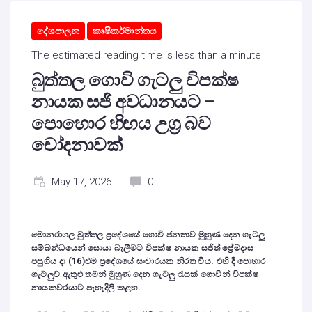
දේශපාලන
කෘෂිකර්මාන්තය
The estimated reading time is less than a minute
බුත්තල ගොවි ගැටලු විපක්ෂ
නායක සජි අවධානයට –
පොහොර හිඟය උග්‍ර බව
චෝදනාවක්
May 17, 2026
0
මොනරාගල බුත්තල ප්‍රදේශයේ ගොවි ජනතාව මුහුණ දෙන ගැටලු
සම්බන්ධයෙන් සොයා බැලීමට විපක්ෂ නායක සජිත් ප්‍රේමදාස
පසුගිය දා (16)එම ප්‍රදේශයේ සංචාරයක නිරත විය. එහි දී පොහාර
ගැටලුව ඇතුළු තමන් මුහුණ දෙන ගැටලු රැසක් ගොවීන් විපක්ෂ
නායකවරයාට පැහැදිලි කළහ.