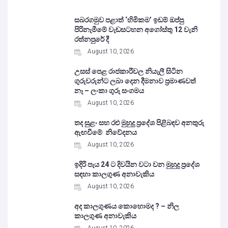
සබරගමුව පළාත් ‘හිමිකම’ ඉඩම් ඔප්පු
පිරිනැමීමේ වැඩසටහන අගෝස්තු 12 වැනි
රත්නපුරේ දී
August 10, 2026
උසස් පෙළ රාජකාරීවල නියැලී සිටින
ගුරුවරුන්ට ලබා දෙන දීමනාව ප්‍රමාණවත්
නෑ – ලංකා ගුරු සංගමය
August 10, 2026
තද සුළං සහ රළු මුහුදු ප්‍රදේශ පිළිබඳව අනතුරු
ඇඟවීමේ නිවේදනය
August 10, 2026
ඉදිරි පැය 24 ට දිවයින වටා වන මුහුදු ප්‍රදේශ
සඳහා කාලගුණ අනාවැකිය
August 10, 2026
අද කාලගුණය කොහොමද ? – නිල
කාලගුණ අනාවැකිය