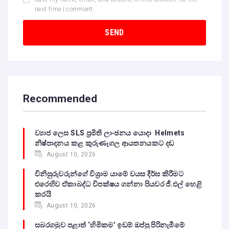
next time I comment.
Recommended
ව්‍යාජ ලෙස SLS ප්‍රමිති ලාංඡනය යොදා Helmets
නිෂ්පාදනය කළ කුරුණෑගල ආයතනයකට දඩ
August 10, 2026
විනිසුරුවරුන්ගේ විශ්‍රාම යාමේ වයස දීර්ඝ කිරීමට
එරෙහිව ඒකාබද්ධ විපක්ෂය ගන්නා පියවර ජී.එල් හෙළි
කරයි
August 10, 2026
සබරගමුව පළාත් ‘හිමිකම’ ඉඩම් ඔප්පු පිරිනැමීමේ