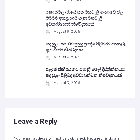
August 10, 2026
කොත්මලා ඔයේ සහ මහවැලි ගංඟාවේ ජල
මට්ටම ඉහළ යාම ගැන මහවැලි
අධිකාරියෙන් නිවේදනයක්
August 9, 2026
තද සුළං සහ රළු මුහුදු ප්‍රදේශ පිළිබඳව අනතුරු
ඇඟවීමේ නිවේදනය
August 9, 2026
පළාත් කිහිපයකට සහ ත්‍රි’මලේ දිස්ත්‍රික්කයට
තද සුළං පිළිබඳ අවවාදාත්මක නිවේදනයක්
August 9, 2026
Leave a Reply
Your email address will not be published.
Required fields are