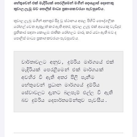
හේතුවෙන් එක් මැදිරියක් පෙරලීමෙන් මගීන් දොළොස් දෙනෙකු
තුවාල ලැබූ බව පොලිස් මාධ්‍ය ප්‍රකාශකවරයා පැවසුවේය.
තුවාල ලැබූ මගීන් අනතුර සිදු වූ ස්ථානය අසල පිහිටි පෞද්ගලික
රෝහල් වෙත ඇතුළත් කර ඇති අතර, තුවාල ලැබූ එක් අයෙකු වැඩිදුර
ප්‍රතිකාර සඳහා කොළඹ ජාතික රෝහලට මාරු කර යවා ඇති බව ද
පොලිස් මාධ්‍ය ප්‍රකාශකවරයා පැවසුවේය.
වාර්තාවලට අනුව, දුම්රිය මාර්ගයේ එක් 
මැදිරියක් පෙරළීමෙන් එක් මාර්ගයක් 
අවහිර වී ඇති අතර පීලි පැනීම 
හේතුවෙන් ප්‍රධාන මාර්ගයේ දුම්රිය 
සේවාවලට දැනට බලපෑම් එල්ල වී ඇති 
බව දුම්රිය දෙපාර්තමේන්තුව පැවසීය.