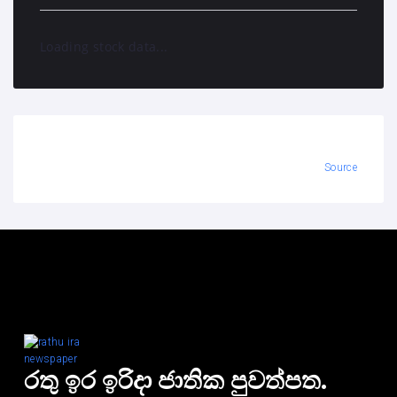
Loading stock data...
Source
රතු ඉර ඉරිදා ජාතික පුවත්පත.