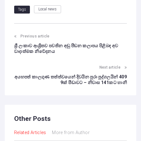
Local news
Tags
Previous article
ශ්‍රී ලංකාව ආශ්‍රිතව පවතින අඩු පීඩන කලාපය පිළිබඳ අව
වාදාත්මක නිවේදනය
Next article
අයහපත් කාලගුණ තත්ත්වයෙන් දිවයින පුරා පුද්ගලයින් 409
9ක් පීඩාවට – නිවාස 141කට හානි
Other Posts
Related Articles
More from Author