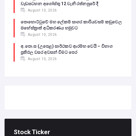
වැඩසටහන අගෝස්තු 12 වැනි රත්නපුරේ දී
August 10, 2026
පොහොට්ටුවේ මහ ලේකම් සාගර කාරියවසම් කඩුවෙල
මහේස්ත්‍රාත් අධිකරණය හමුවට
August 10, 2026
අ.පො.ස (උපෙළ) සාර්ථකව ආරම්භ වෙයි – විභාග
ප්‍රතිඵල වසර අවසන් වීමට පෙර
August 10, 2026
Stock Ticker