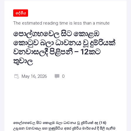
දේශීය
The estimated reading time is less than a minute
පොල්ගහවෙල සිට කොළඹ
කොටුව බලා ධාවනය වූ දුම්රියක්
වනවාසලදී පිළිපනී – 12කට
තුවාල
May 16, 2026
0
පොල්ගහවෙල සිට කොළඹ බලා ධාවනය වූ දුම්රියක් අද (16)
උදෑසන වනවාසල සහ හුණුපිටිය අතර දුම්රිය මාර්ගයේ දී පීලි පැනීම