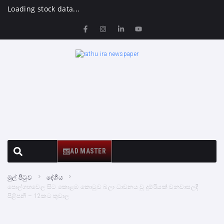
Loading stock data...
AD MASTER
මුල් පිටුව
දේශීය
පොල්ගහවෙල සිට කොළඹ කොටුව බලා ධාවනය වූ දුම්රියක් වනවාසලදී
පිළිපනී – 12කට තුවාල