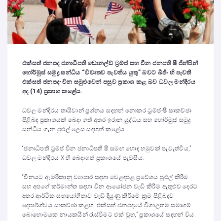
එක්සත් ජනපද ජනාධිපති ඩොනල්ඩ් ට්‍රම්ප් සහ චීන ජනපති ෂී ජින්පින්
හෝර්මුස් සමුද්‍ර සන්ධිය “විවෘතව පැවතිය යුතු” බවට බීජිං හි පැවති
එක්සත් ජනපද-චීන ​​සමුළුවෙන් පසුව ප්‍රකාශ කළ බව ධවල මන්දිරය
අද (14) ප්‍රකාශ කළේය.
ධවල මන්දිරය තායිවාන් ප්‍රශ්නය සඳහන් නොකර ට්‍රම්ප්-ෂී සාකච්ඡා
පිළිබඳ ප්‍රකාශයක් බෙදා ගත් අතර ඉරාන යුද්ධය සහ හෝර්මුස් සමුද්‍ර
සන්ධිය ගැන පුළුල් ලෙස සඳහන් කළේය.
“ජනාධිපති ට්‍රම්ප් චීන ජනාධිපති ෂී සමඟ හොඳ හමුවක් පැවැත්වීය,”
ධවල මන්දිරය X හි බෙදාගත් ප්‍රකාශයේ පැවසීය.
“චීනයට ඇමරිකානු ව්‍යාපාර සඳහා වෙළඳපළ ප්‍රවේශය පුළුල් කිරීම
සහ අපගේ කර්මාන්ත සඳහා චීන ආයෝජන වැඩි කිරීම ඇතුළුව දෙරට
අතර ආර්ථික සහයෝගීතාව වැඩි දියුණු කිරීමේ ක්‍රම පිළිබඳව
දෙපාර්ශ්වය සාකච්ඡා කළහ. එක්සත් ජනපදයේ විශාලතම සමාගම්
බොහොමයක නායකයින් රැස්වීමට එක් වූහ,” ප්‍රකාශයේ සඳහන් විය.