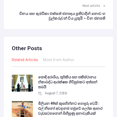
Next article
චීනය සහ ඇමරිකා එක්සත් ජනපදය ප්‍රතිවාදීන් නොව හ
වුල්කරුවන් විය යුතුයි – චීන ජනපති
Other Posts
Related Articles
More from Author
සෞදි අරාබිය, තුර්කිය සහ පකිස්ථානය
ඒකාබද්ධ ආරක්ෂක ගිවිසුමකට අත්සන්
තබයි
August 7, 2026
මිලියන 49ක් කුසගින්නට ගොදුරු වෙයි :
එල් නිනෝ අවදානම හමුවේ ලෝක ආහාර
වැඩසටහනෙන් බිහිසුණු අනාවැකියක්