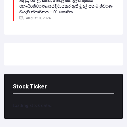
අනුර, රනිල්, සජිත්, නාමල් සහ දිලිත් පසුගිය
ජනාධිපතිවරණයයේදී වැයකර ඇති මුදල් සහ මැතිවරණ
වියදම් නියාමනය – 01 කොටස
August 8, 2026
Stock Ticker
Loading stock data...