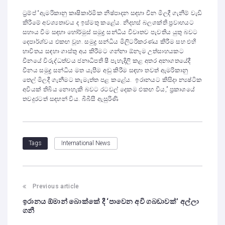
ට්‍රම්ප් “ඇමරිකානු කෘෂිකාර්මික නිෂ්පාදන සඳහා චීන මිලදී ගැනීම් වැඩි
කිරීමේ අවශ්‍යතාවය ද ඉස්මතු කළේය. නිදහස් බලශක්ති ප්‍රවාහයට
සහාය වීම සඳහා හෝර්මුස් සමුද්‍ර සන්ධිය විවෘතව පැවතිය යුතු බවට
දෙපාර්ශ්වය එකඟ වූහ. සමුද්‍ර සන්ධිය මිලිටරිකරණය කිරීම සහ එහි
භාවිතය සඳහා ගාස්තු අය කිරීමට ගන්නා ඕනෑම උත්සාහයකට
චීනයේ විරුද්ධත්වය ජනාධිපති ෂී පැහැදිලි කළ අතර අනාගතයේදී
චීනය සමුද්‍ර සන්ධිය මත යැපීම අඩු කිරීම සඳහා තවත් ඇමරිකානු
තෙල් මිලදී ගැනීමට කැමැත්ත පළ කළේය. ඉරානයට කිසිදා න්‍යෂ්ටික
අවියක් තිබිය නොහැකි බවට රටවල් දෙකම එකඟ විය,” ප්‍රකාශයේ
තවදුරටත් සඳහන් විය. බීබීසී ඇසුරිණි
International News
Tags
Previous article
ඉරානය ඕමාන් බොක්කේ දී ‘පාවෙන අවි ගබඩාවක්’ අල්ලා
ගනී