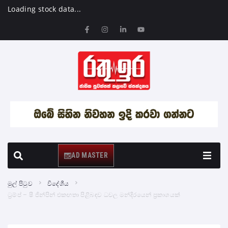
Loading stock data...
AD MASTER
මුල් පිටුව
විදේශීය
ට්‍රම්ප් – ෂී ජින්පින් එකඟතා පිළිබඳව ධවල මන්දිරයෙන් ප්‍රකාශයක්