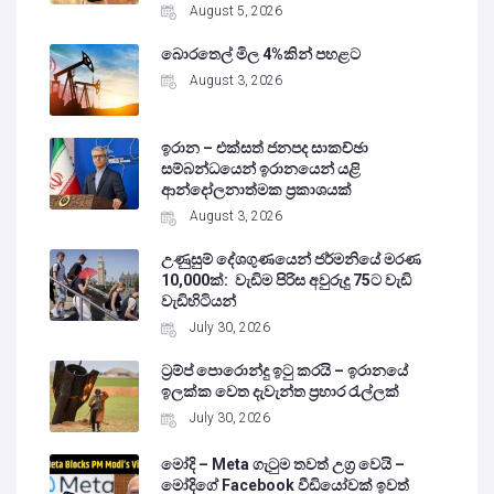
August 5, 2026
බොරතෙල් මිල 4%කින් පහළට
August 3, 2026
ඉරාන – එක්සත් ජනපද සාකච්ඡා
සම්බන්ධයෙන් ඉරානයෙන් යළි
ආන්දෝලනාත්මක ප්‍රකාශයක්
August 3, 2026
උණුසුම් දේශගුණයෙන් ජර්මනියේ මරණ
10,000ක්: වැඩිම පිරිස අවුරුදු 75ට වැඩි
වැඩිහිටියන්
July 30, 2026
ට්‍රම්ප් පොරොන්දු ඉටු කරයි – ඉරානයේ
ඉලක්ක වෙත දැවැන්ත ප්‍රහාර රැල්ලක්
July 30, 2026
මෝදි – Meta ගැටුම තවත් උග්‍ර වෙයි –
මෝදිගේ Facebook වීඩියෝවක් ඉවත්