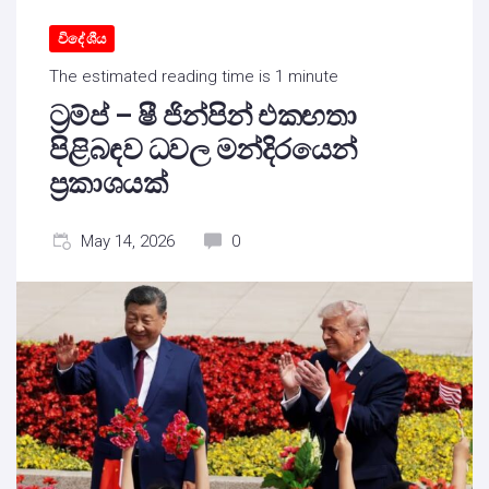
විදේශීය
The estimated reading time is 1 minute
ට්‍රම්ප් – ෂී ජින්පින් එකඟතා
පිළිබඳව ධවල මන්දිරයෙන්
ප්‍රකාශයක්
May 14, 2026
0