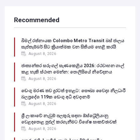
Recommended
බිමල් රත්නායක Colombo Metro Transit බස් ජාලය
සැප්තැම්බර් සිට ක්‍රියාත්මක වන සිතියම හෙළි කරයි
August 8, 2026
ජාත්‍යන්තර සරුංගල් සැණකෙළිය 2026: රථවාහන ගාල්
කළ හැකි ස්ථාන මෙන්න: පොලිසියේ නිවේදනය
August 8, 2026
ඩෙංගු මරණ තව දුරටත් ඉහළට: සෞඛ්‍ය වෛද්‍ය නිලධාරී
බලප්‍රදේශ 119ක ඩෙංගු අධි අවදානම්
August 8, 2026
ශ්‍රී ලංකාවේ නැවුම් පලතුරු සඳහා ඕස්ට්‍රේලියානු
වෙළඳපොළ පුළුල් කරගැනීමට විශේෂ සාකච්ඡාවක්
August 8, 2026