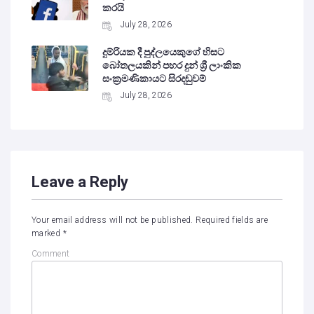
කරයි
July 28, 2026
දුම්රියක දී පුද්ලයෙකුගේ හිසට
බෝතලයකින් පහර දුන් ශ්‍රී ලාංකික
සංක්‍රමණිකායට සිරදඬුවම්
July 28, 2026
Leave a Reply
Your email address will not be published.
Required fields are
marked
*
Comment