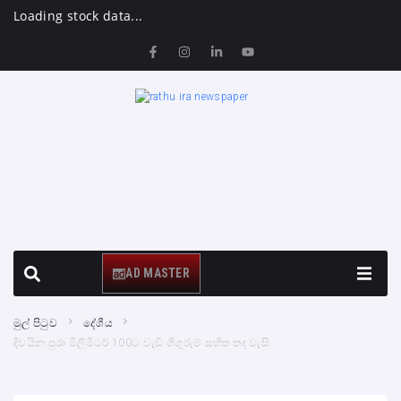
Loading stock data...
AD MASTER
මුල් පිටුව
දේශීය
දිවයින පුරා මිලිමීටර් 100ට වැඩි ගිගුරුම් සහිත තද වැසි