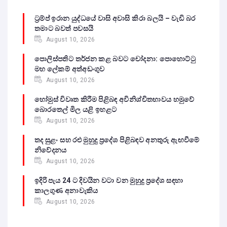
ට්‍රම්ප් ඉරාන යුද්ධයේ වාසි අවාසි කිරා බලයි – වැඩි බර
තමාට බවත් පවසයි
August 10, 2026
පොලිස්පතිට තර්ජන කළ බවට චෝදනා: පොහොට්ටු
මහ ලේකම් අත්අඩංගුව
August 10, 2026
හෝමුස් විවෘත කිරීම පිළිබඳ අවිනිශ්චිතභාවය හමුවේ
බොරතෙල් මිල යළි ඉහළට
August 10, 2026
තද සුළං සහ රළු මුහුදු ප්‍රදේශ පිළිබඳව අනතුරු ඇඟවීමේ
නිවේදනය
August 10, 2026
ඉදිරි පැය 24 ට දිවයින වටා වන මුහුදු ප්‍රදේශ සඳහා
කාලගුණ අනාවැකිය
August 10, 2026