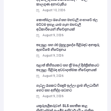
කාලගුණ අනාවැකිය
August 10, 2026
කොත්මලා ඔයේ සහ මහවැලි ගංඟාවේ ජල
මට්ටම ඉහළ යාම ගැන මහවැලි
අධිකාරියෙන් නිවේදනයක්
August 9, 2026
තද සුළං සහ රළු මුහුදු ප්‍රදේශ පිළිබඳව අනතුරු
ඇඟවීමේ නිවේදනය
August 9, 2026
පළාත් කිහිපයකට සහ ත්‍රි’මලේ දිස්ත්‍රික්කයට
තද සුළං පිළිබඳ අවවාදාත්මක නිවේදනයක්
August 9, 2026
ගැටලු රැසකට විසඳුම් ඉල්ලා ග්‍රාම නිලධාරීන්
හෙට සහ අනිද්දා සටනට
August 9, 2026
යතුරුපැදිකරුවන් SLS සහතික කළ
හිස්වැස්මක් පැළඳීම අනිවාර්යයි – ජාතික