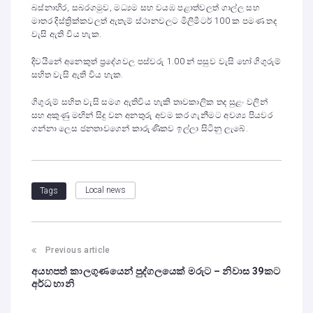
බස්නාහිර, සබරගමුව, මධ්‍යම සහ වයඹ පළාත්වලත් ගාල්ල සහ
මාතර දිස්ත්‍රික්කවලත් ඇතැම් ස්ථානවලට මිලිමීටර් 100 ක පමණ තද
වැසි ඇති විය හැක.
දිවයිනේ අනෙකුත් ප්‍රදේශවල පස්වරු 1.00 න් පසුව වැසි හෝ ගිගුරුම්
සහිත වැසි ඇති විය හැක.
ගිගුරුම් සහිත වැසි සමග ඇතිවිය හැකි තාවකාලික තද සුළං වලින්
සහ අකුණු මඟින් සිදු වන අනතුරු අවම කර ගැනීමට අවශ්‍ය පියවර
ගන්නා ලෙස ජනතාවගෙන් කාරුණිකව ඉල්ලා සිටිනු ලැබේ.
Local news
Tags
Previous article
අයහපත් කාලගුණයෙන් පුද්ගලයෙක් මරුට – නිවාස 39කට
අර්ධ හානි