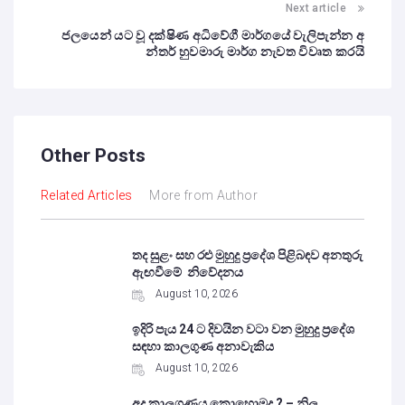
Next article
ජලයෙන් යට වූ දක්ෂිණ අධිවේගී මාර්ගයේ වැලිපැන්න අ
න්තර් හුවමාරු මාර්ග නැවත විවෘත කරයි
Other Posts
Related Articles
More from Author
තද සුළං සහ රළු මුහුදු ප්‍රදේශ පිළිබඳව අනතුරු
ඇඟවීමේ නිවේදනය
August 10, 2026
ඉදිරි පැය 24 ට දිවයින වටා වන මුහුදු ප්‍රදේශ
සඳහා කාලගුණ අනාවැකිය
August 10, 2026
අද කාලගුණය කොහොමද ? – නිල