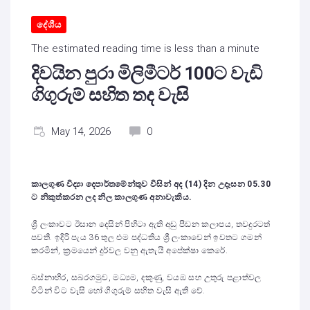
දේශීය
The estimated reading time is less than a minute
දිවයින පුරා මිලිමීටර් 100ට වැඩි
ගිගුරුම් සහිත තද වැසි
May 14, 2026
0
කාලගුණ විද්‍යා දෙපාර්තමේන්තුව විසින් අද (14) දින උදෑසන 05.30
ට නිකුත්කරන ලද නිල කාලගුණ අනාවැකිය.
ශ්‍රී ලංකාවට ඊසාන දෙසින් පිහිටා ඇති අඩු පීඩන කලාපය, තවදුරටත්
පවතී. ඉදිරි පැය 36 තුල එම පද්ධතිය ශ්‍රී ලංකාවෙන් ඉවතට ගමන්
කරමින්, ක්‍රමයෙන් දුර්වල වනු ඇතැයි අපේක්ෂා කෙරේ.
බස්නාහිර, සබරගමුව, මධ්‍යම, දකුණු, වයඹ සහ උතුරු පළාත්වල
විටින් විට වැසි හෝ ගිගුරුම් සහිත වැසි ඇති වේ.