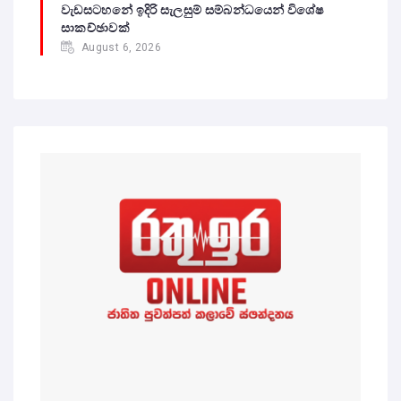
වැඩසටහනේ ඉදිරි සැලසුම් සම්බන්ධයෙන් විශේෂ
සාකච්ඡාවක්
August 6, 2026