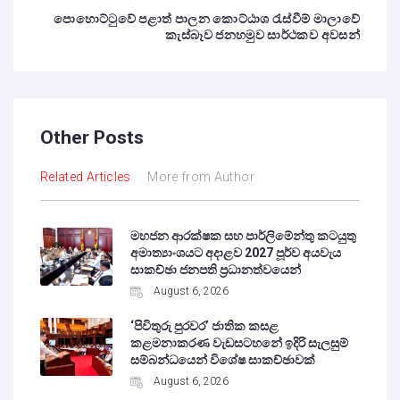
පොහොට්ටුවේ පළාත් පාලන කොට්ඨාශ රැස්වීම් මාලාවේ
කැස්බෑව ජනහමුව සාර්ථකව අවසන්
Other Posts
Related Articles
More from Author
මහජන ආරක්ෂක සහ පාර්ලිමේන්තු කටයුතු
අමාත්‍යාංශයට අදාළව 2027 පූර්ව අයවැය
සාකච්ඡා ජනපති ප්‍රධානත්වයෙන්
August 6, 2026
‘පිවිතුරු පුරවර’ ජාතික කසළ
කළමනාකරණ වැඩසටහනේ ඉදිරි සැලසුම්
සම්බන්ධයෙන් විශේෂ සාකච්ඡාවක්
August 6, 2026