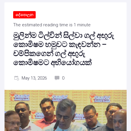
දේශපාලන
The estimated reading time is 1 minute
මුලින්ම ටිල්වින් සිල්වා ගල් අඟුරු
කොමිෂම හමුවට කැඳවන්න –
චම්පිකගෙන් ගල් අඟුරු
කොමිෂමට අභියෝගයක්
May 13, 2026
0