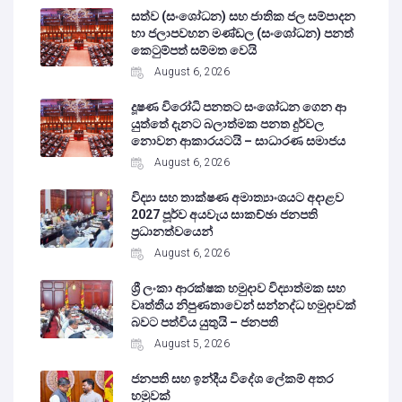
සත්ව (සංශෝධන) සහ ජාතික ජල සම්පාදන
හා ජලාපවහන මණ්ඩල (සංශෝධන) පනත්
කෙටුම්පත් සම්මත වෙයි
August 6, 2026
දූෂණ විරෝධි පනතට සංශෝධන ගෙන ආ
යුත්තේ දැනට බලාත්මක පනත දුර්වල
නොවන ආකාරයටයි – සාධාරණ සමාජය
August 6, 2026
විද්‍යා සහ තාක්ෂණ අමාත්‍යාංශයට අදාළව
2027 පූර්ව අයවැය සාකච්ඡා ජනපති
ප්‍රධානත්වයෙන්
August 6, 2026
ශ්‍රී ලංකා ආරක්ෂක හමුදාව විද්‍යාත්මක සහ
වෘත්තීය නිපුණතාවෙන් සන්නද්ධ හමුදාවක්
බවට පත්විය යුතුයි – ජනපති
August 5, 2026
ජනපති සහ ඉන්දීය විදේශ ලේකම් අතර
හමුවක්