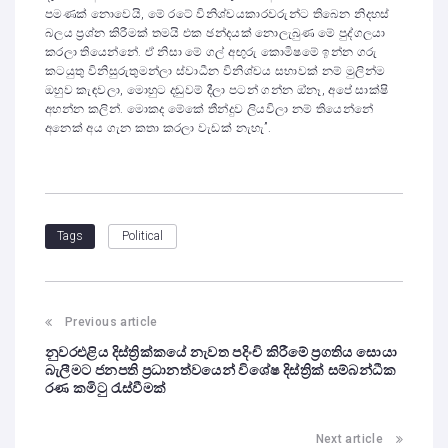
පමණක් නොවෙයි, මේ රටේ විනිශ්චයකාරවරුන්ට තිබෙන නිදහස්
බලය ප්‍රශ්න කිරීමක් තමයි එක ඡන්දයක් නොලැබුණ මේ පුද්ගලයා
කරලා තියෙන්නේ. ඒ නිසා මේ ගල් අඟුරු කොමිෂමේ ඉන්න ගරු
කටයුතු විනිසුරුතුමන්ලා ස්වාධීන විනිශ්චය සභාවක් නම් මුලින්ම
ඔහුව කැඳවලා, මොහුට දඬුවම් දීලා පටන් ගන්න ඔ්නෑ, අපේ සාක්ෂි
අහන්න කලින්. මොකද මේකේ තීන්දුව ලියවිලා නම් තියෙන්නේ
අනෙක් අය ගැන කතා කරලා වැඩක් නැහැ”.
Political
Tags
Previous article
නුවරඑළිය දිස්ත්‍රික්කයේ නැවත පදිංචි කිරීමේ ප්‍රගතිය සොයා
බැලීමට ජනපති ප්‍රධානත්වයෙන් විශේෂ දිස්ත්‍රික් සම්බන්ධීක
රණ කමිටු රැස්වීමක්
Next article