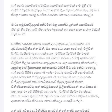
ගල් අඟුරු කොමිෂම ස්වාධීන කොමිෂන් සභාවක් නම් මුලින්ම
ටිල්වින් සිල්වා කැඳවලා, ඔහුට දඬුවම් දීලා වැඩ ආරම්භ කළ යුතු බව
හිටපු අමාත්‍ය පාඨලී චම්පික රණවක මහතා අවධාරණය කළේය.
මාධ්‍ය හමුවකදී අදහස් දක්වමින් ඔහු පෙන්වා දුන්නේ කොමිෂමේ
තීන්දුව ලියවිලා නම් තියෙන්නේ අනෙක් අය ගැන කතා කරලා වැඩක්
නැති බවයි.
චම්පික රණවක මහතා මෙසේ ද පැවසුවේය, “මේ වගේම මේ
අවස්ථාවේදී කියන්න ඔ්නි, ඔය කාරණය ගැන අපේ ගරු ටිල්වින්
සිල්වා මැතිතුමා ප්‍රකාශයක් කළා. (චම්පික ටිල්වින් සිල්වාගේ
කතාවක් ජංගම දුරකථනයෙන් ධාවන කර පෙන්වයි) අන්න අපේ
ටිල්වින් සිල්වා මහත්තයා නඩු අහනවා. ඔහු මොකක්ද කියන්නේ ?,
අනුර කුමාර දිසානායක පත්කරනවා 2008 සිට මේ දක්වා ගෙනාපු
ගල් අඟුරු පිළිබඳ සොයා බලන්න විශේෂ ජනාධිපති කොමිෂමක්.
ශ්‍රේෂ්ඨාධිකරණ විනිසුරුතුමෙක්, ඒ වගේම අභියාචනාධිකරණ
විනිසුරුතුමෙක් සහ මහාධිකරණ විනිසුරුතුමෙක් කියන
විනිශ්චයකාරවරු තුන් කට්ටුවකගේ මූලිකත්වයෙන්. හය මාසයක්
කල් දෙනවා මේ පිළිබඳව හොයන්න. ටිල්වින් සිල්වා මහත්තයා
කියනවා මාස තුනෙන් තීන්දුව එනවා, අපේ කට්ටිය නිදහස් වෙනවා,
අනෙක් කට්ටිය හිරගෙට යනවා කියලා. හොඳයි නේද ?.
දැන් මේ අධිකරණ විනිශ්චයකාරවරුන්ගේ ආත්ම ගෞරවයට