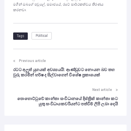
මගින් ඔබගේ පවුලේ, සමාජයේ, රටේ සාර්ථකත්වය තීරණය
කරනවා.
Political
Tags
Previous article
රටට අලුත් යුගයක් අවශ්‍යයයි: ආණ්ඩුවට නොයන බව තහ
වුරු කරමින් හර්ෂ ද සිල්වාගෙන් විශේෂ ප්‍රකාශයක්
Next article
පොහොට්ටුවේ කාන්තා සංවිධානයේ දිස්ත්‍රික් කාන්තා කට
යුතු සංවිධායකවරියන්ට පත්වීම් ලිපි ලබා දෙයි