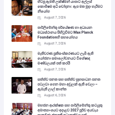
හිටපු ඇමති ලක්ෂ්මන් යාපාට අල්ලස්
කොමිෂම අධි චෝදනා: ඇප මත මුදා හැරීමට
නියෝග
August 7, 2026
පාර්ලිමේන්තු පර්යේෂණ හා අධ්‍යයන
මධ්‍යස්ථානය පිහිටුවීමට Max Planck
Foundationහි සහයෝගය
August 7, 2026
මැතිවරණ ප්‍රතිසංස්කරණයට ලැබී ඇති
යෝජනා සමාලෝචනයට විශේෂඥ
මණ්ඩලයක් පත් කරයි
August 7, 2026
සත්ත්ව පනත සහ සත්ත්ව සුභසාධන පනත
පටලවා ගෙන මහා අවුලක් ඇති වෙලා –
ඇමැති ලාල් කාන්ත
August 6, 2026
මහජන ආරක්ෂක සහ පාර්ලිමේන්තු කටයුතු
අමාත්‍යාංශයට අදාළව 2027 පූර්ව අයවැය