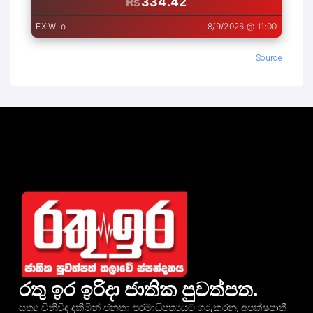
Source
රතු ඉර ඉරිදා ජාතික පුවත්පත.
සත්‍ය විනිවිද දකිමින් ජනතා පරමාධිපත්‍යයට ගරුකරන, අපක්ෂපාතී