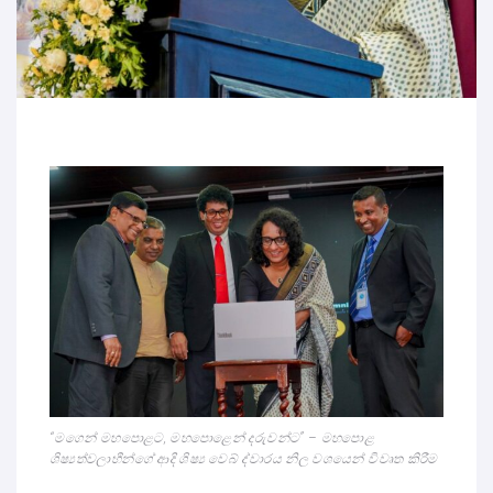
“මගෙන් මහපොළට, මහපොළෙන් දරුවන්ට” – මහපොළ
ශිෂ්‍යත්වලාභීන්ගේ ආදි ශිෂ්‍ය වෙබ් ද්වාරය නිල වශයෙන් විවෘත කිරීම