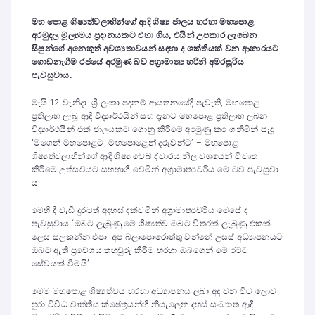
මහ පොළ ශිෂ්‍යත්වලාභින්ගේ ආදි ශිෂ්‍ය ජාලය හරහා මහපොළ
අරමුදල මූල්‍යමය ප්‍රදානයකට එහා ගිය
,
එයින් උපකාර ලැබෙන
සිසුන්ගේ අනෙකුත් අවශ්‍යතාවයන් සඳහා
ද ශක්තියක් වන ආකාරයට
ගොඩනැගීම රජයේ අරමුණ බව අග්‍රාමාත්‍ය හරිනි අමරසූරිය
පැවසුවාය.
මැයි 12 වැනිදා ශ්‍රී ලංකා පදනම් ආයතනයේදී පැවැති, මහපොළ
ප්‍රතිලාභ ලැබූ ආදි විද්‍යාර්ථයින් සහ දැනට මහපොළ ප්‍රතිලාභ ලබන
විද්‍යාර්ථයින් එක් ජාලයකට ගොනු කිරීමේ අරමුණු කර ගනිමින් සෑදූ
“මගෙන් මහපොළට, මහපොළෙන් දරුවන්ට” – මහපොළ
ශිෂ්‍යත්වලාභීන්ගේ ආදි ශිෂ්‍ය වෙබ් ද්වාරය නිල වශයෙන් විවෘත
කිරීමේ උත්සවයට සහභාගී වෙමින් අග්‍රාමාත්‍යවරිය මේ බව පැවසුවා
ය.
මෙහි දී වැඩි දුරටත් අදහස් දක්වමින් අග්‍රාමාත්‍යවරිය මෙසේ ද
පැවසුවාය “ඔබට ලැබුණු මේ ශිෂ්‍යත්ව ඔබට විතරක් ලැබුණු එකක්
ලෙස සලකන්න එපා. අප බලාපොරොත්තු වන්නේ උසස් අධ්‍යාපනයට
ඔබට ඇති ප්‍රවේශය තහවුරු කිරීම හරහා ඔබගෙන් මේ රටට
සේවයක් වීමයි”.
මෙම මහපොළ ශිෂ්‍යත්වය හරහා අධ්‍යාපනය ලබා අද වන විට ලොව
පුරා විවිධ වෘත්තීය ක්ෂේත්‍රයන්හි නියැලෙන දහස් සංඛ්‍යාත ආදි