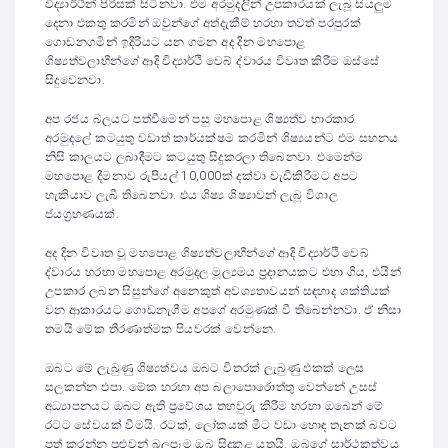
විද්‍යාර්ථීන් පිරිසක් සිටිනවා. එම අරමුදලින් උපකාරයක් ලැබූ සියලුම
දෙනා එකතු කරමින් ඔවුන්ගේ අත්දැකීම් හරහා තවත් පරපුරක්
ගොඩනගමින් ඉදිරියට යන ගමන අද දින මහපොළ
ශිෂ්‍යත්වලාභීන්ගේ ආදි ‍විද්‍යාර්ථි වෙබ් ද්වාරය විවෘත කිරීම ඔස්සේ
සිදුවෙනවා.
අප රජය බලයට පත්වීමෙන් පසු මහපොළ ශිෂ්‍යත්ව භාරකාර
අරමුදලේ කටයුතු වඩාත් කාර්යක්ෂම කරමින් ශිෂ්‍යයන්ට එම සහනය
නිසි කාලයට ලබාදීමට කටයුතු සිදුකරලා තිබෙනවා. එමෙන්ම
මහපොළ දීමනාව රුපියල් 10,000ක් දක්වා වැඩිකිරීමට අපට
හැකියාව ලැබී තිබෙනවා. එය ශිෂ්‍ය ශිෂ්‍යාවන් ලැබූ විශාල
ජයග්‍රහණයක්.
අද දින විවෘත වූ මහපොළ ශිෂ්‍යත්වලාභීන්ගේ ආදි ‍විද්‍යාර්ථි වෙබ්
ද්වාරය හරහා මහපොළ අරමුදල මූල්‍යමය ප්‍රදානයකට එහා ගිය, එයින්
උපකාර ලබන සිසුන්ගේ අනෙකුත් අවශ්‍යතාවයන් සඳහාද ශක්තියක්
වන ආකාරයට ගොඩනැගීම අපගේ අරමුණක් වී තිබෙන්නවා. ඒ නිසා
තමයි මේක තීරණාත්මක පියවරක් වෙන්නෙ.
ඔබට මේ ලැබුණු ශිෂ්‍යත්වය ඔබට විතරක් ලැබුණු එකක් ලෙස
සලකන්න එපා. මේක හරහා අප බලාපොරොත්තු වෙන්නේ උසස්
අධ්‍යාපනයට ඔබට ඇති ප්‍රවේශය තහවුරු කිරීම හරහා ඔබෙන් මේ
රටට සේවයක් වීමයි. රටක්, ලෝකයක් මීට වඩා හොඳ තැනක් බවට
පත් කරන්න පුළුවන් බලපෑම ඔබ සිදුකළ යුතුයි. ඔබගේ සාර්ථකත්වය