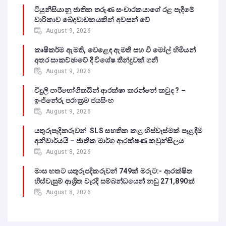
ටියුනීසියානු ජාතික තරුණ සංචාරකයාගේ රළ පැදීමේ
චාරිකාව ඛේදවාචකයකින් අවසන් වේ‍
August 9, 2026
කෘෂිකර්ම ඇමති, වෙළෙඳ ඇමති සහ වී මෝල් හිමියන්
අතර සාකච්ඡාවේ දී විශේෂ තීන්දුවක් ගනී
August 9, 2026
විදුලි පාරිභෝගිකයින් ආරක්ෂා කරන්නේ කවුද ? –
ඉංජිනේරු පරාක්‍රම ජයසිංහ
August 9, 2026
යතුරුපැදිකරුවන් SLS සහතික කළ හිස්වැස්මක් පැළඳීම
අනිවාර්යයි – ජාතික මාර්ග ආරක්ෂණ කවුන්සිලය
August 8, 2026
මාස හතට යතුරුපදිකරුවන් 749ක් මරුට:- ආරක්ෂිත
හිස්වැසුම් ආශ්‍රිත වැරදි සම්බන්ධයෙන් නඩු 271,890ක්
August 8, 2026