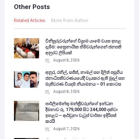
Other Posts
Related Articles
More from Author
විනිසුරුවරුන්ගේ විශ්‍රාම යාමේ වයස ඉහළ
දැමීම: ත්‍රෛනායික හිමිවරුන්ගෙන් ජනපති
අනුරට ලිපියක්
August 8, 2026
අනුර, රනිල්, සජිත්, නාමල් සහ දිලිත් පසුගිය
ජනාධිපතිවරණයයේදී වැයකර ඇති මුදල් සහ
මැතිවරණ වියදම් නියාමනය – 01 කොටස
August 8, 2026
පාර්ලිමේන්තු මන්ත්‍රීවරුන්ගේ ඉන්ධන
දීමනාව රු. 179,000 සිට 244,000 දක්වා
ඉහළට – ආර්චුනා වැටුප් වාර්තා ඉදිරිපත්
කරයි
August 7, 2026