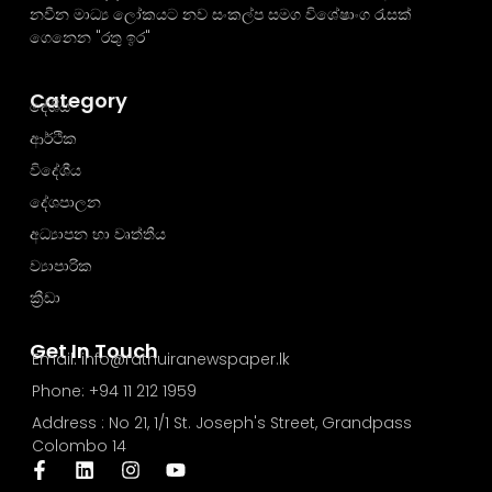
නවීන මාධ්‍ය ලෝකයට නව සංකල්ප සමග විශේෂාංග රැසක්
ගෙනෙන "රතු ඉර"
Category
දේශීය
ආර්ථික
විදේශීය
දේශපාලන
අධ්‍යාපන හා වෘත්තීය
ව්‍යාපාරික
ක්‍රීඩා
Get In Touch
Email: info@rathuiranewspaper.lk
Phone: +94 11 212 1959
Address : No 21, 1/1 St. Joseph's Street, Grandpass
Colombo 14