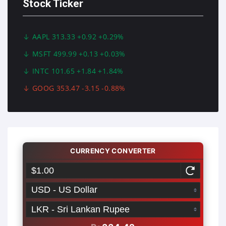
Stock Ticker
AAPL 313.33 +0.92 +0.29%
MSFT 499.99 +0.13 +0.03%
INTC 101.65 +1.84 +1.84%
GOOG 353.47 -3.15 -0.88%