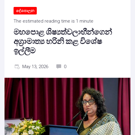
දේශපාලන
The estimated reading time is 1 minute
මහපොළ ශිෂ්‍යත්වලාභීන්ගෙන්
අග්‍රාමාත්‍ය හරිනි කළ විශේෂ
ඉල්ලීම
May 13, 2026
0