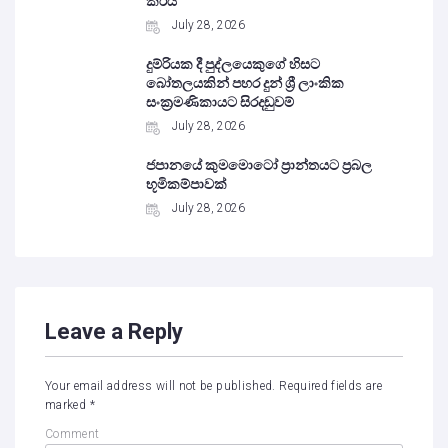
කරයි
July 28, 2026
දුම්රියක දී පුද්ලයෙකුගේ හිසට
බෝතලයකින් පහර දුන් ශ්‍රී ලාංකික
සංක්‍රමණිකායට සිරදඬුවම්
July 28, 2026
ජපානයේ කුමමොටෝ ප්‍රාන්තයට ප්‍රබල
භූමිකම්පාවක්
July 28, 2026
Leave a Reply
Your email address will not be published.
Required fields are
marked
*
Comment