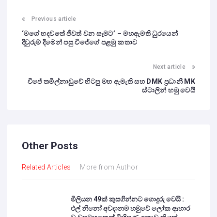
Previous article
‘මගේ හදවතේ ජීවත් වන සැමට’ – මහඇමති ධුරයෙන්
දිවුරුම් දීමෙන් පසු විජේගේ පළමු කතාව
Next article
විජේ තමිල්නාඩුවේ හිටපු මහ ඇමැති සහ DMK ප්‍රධානී MK
ස්ටාලින් හමු වෙයි
Other Posts
Related Articles
More from Author
මිලියන 49ක් කුසගින්නට ගොදුරු වෙයි :
එල් නිනෝ අවදානම හමුවේ ලෝක ආහාර