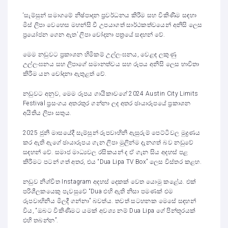
‘සැම්සුන් සමාගමේ නිෂ්පාදන ප්‍රවර්ධනය කිරීම සහ විකිණීම සඳහා
මිස් ලිපා වෙහෙස මහන්සි වී උපයාගත් සාර්ථකත්වයෙන් අනිසි ලෙස
ප්‍රයෝජන ගෙන ඇත’ ලිපා චෝදනා පත්‍රයේ සඳහන් වේ.
මෙම නඩුවට ප්‍රකාශන හිමිකම් උල්ලංඝනය, වෙළඳ ලකුණු
උල්ලංඝනය සහ ලිපාගේ සමානත්වය සහ රූපය අනිසි ලෙස භාවිතා
කිරීම යන චෝදනා ඇතුළත් වේ.
නඩුවට අනුව, මෙම රූපය ගායිකාවගේ 2024 Austin City Limits
Festival ප්‍රසංගය අතරතුර ගන්නා ලද අතර ඡායාරූපයේ ප්‍රකාශන
අයිතිය ලිපා සතුය.
2025 ජුනි මාසයේදී සැම්සුන් රූපවාහිනි ඇසුරුම් පෙට්ටිවල මුද්‍රණය
කර ඇති ඇගේ ඡායාරූපය ගැන ලිපා මුලින්ම දැනගත් බව නඩුවේ
සඳහන් වේ. සමාජ මාධ්‍යවල රසිකයන් ද ඒ ගැන සිය අදහස් පළ
කිරීමට පටන් ගත් අතර, එය “Dua Lipa TV Box” ලෙස විස්තර කළහ.
නඩුව නිශ්චිත Instagram අදහස් දෙකක් වෙත යොමු කළේය. එක්
පරිශීලකයෙකු පැවසුවේ “Dua එහි ඇති නිසා පමණක් එම
රූපවාහිනිය මිලදී ගන්නා” බවත්ය. තවත් සටහනක මෙසේ සඳහන්
විය, “ඔබට විකිණීමට යමක් අවශ්‍ය නම් Dua Lipa ගේ පින්තූරයක්
එහි තබන්න”.