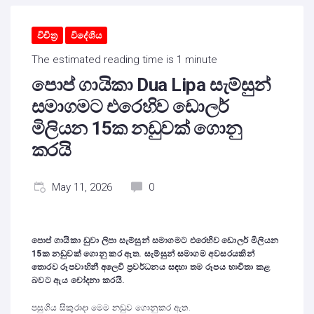
විචිත්‍ර
විදේශීය
The estimated reading time is 1 minute
පොප් ගායිකා Dua Lipa සැම්සුන්
සමාගමට එරෙහිව ඩොලර්
මිලියන 15ක නඩුවක් ගොනු
කරයි
May 11, 2026
0
පොප් ගායිකා ඩුවා ලිපා
සැම්සුන් සමාගමට එරෙහිව ඩොලර් මිලියන
15ක නඩුවක් ගොනු කර ඇත.
සැම්සුන් සමාගම අවසරයකින්
තොරව රූපවාහිනී අලෙවි ප්‍රවර්ධනය ස
ඳ
හා තම රූපය භාවිතා කළ
බවට ඇය චෝදනා කරයි.
පසුගිය සිකුරාදා මෙම නඩුව ගොනුකර ඇත.