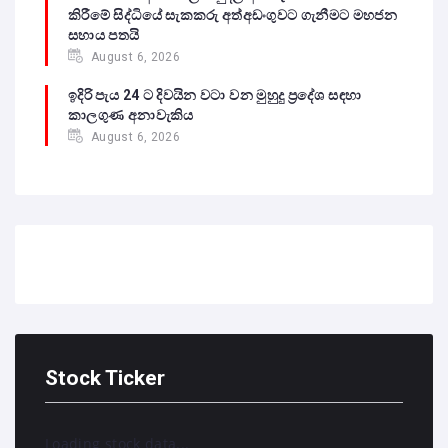
කිරීමේ සිද්ධියේ සැකකරු අත්අඩංගුවට ගැනීමට මහජන
සහාය පතයි
August 6, 2026
ඉදිරි පැය 24 ට දිවයින වටා වන මුහුදු ප්‍රදේශ සඳහා
කාලගුණ අනාවැකිය
August 6, 2026
Stock Ticker
Loading stock data...