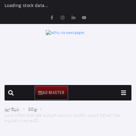
Loading stock data...
AD MASTER
මුල් පිටුව
විචිත්‍ර
පොප් ගායිකා Dua Lipa සැම්සුන් සමාගමට එරෙහිව ඩොලර් මිලියන 15ක
නඩුවක් ගොනු කරයි