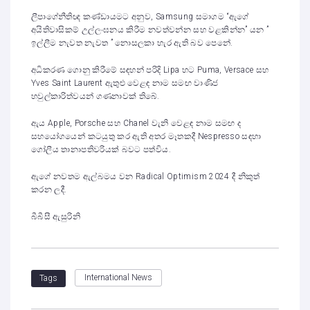
ලීපාගේනීතිඥ කණ්ඩායමට අනුව, Samsung සමාගම “ඇගේ
අයිතිවාසිකම් උල්ලංඝනය කිරීම නවත්වන්න සහ වළකින්න” යන ”
ඉල්ලීම නැවත නැවත ” නොසලකා හැර ඇති බව පෙනේ.
අධිකරණ ගොනු කිරීමේ සඳහන් පරිදි Lipa හට Puma, Versace සහ
Yves Saint Laurent ඇතුළු වෙළඳ නාම සමඟ වාණිජ
හවුල්කාරිත්වයන් ගණනාවක් තිබේ.
ඇය Apple, Porsche සහ Chanel වැනි වෙළඳ නාම සමඟ ද
සහයෝගයෙන් කටයුතු කර ඇති අතර මෑතකදී Nespresso සඳහා
ගෝලීය තානාපතිවරියක් බවට පත්විය.
ඇගේ නවතම ඇල්බමය වන Radical Optimism 2024 දී නිකුත්
කරන ලදී.
බීබීසී ඇසුරිනි
International News
Tags