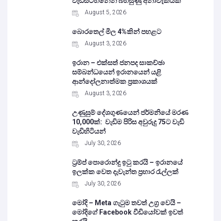
වැඩසටහනෙන් බිහිසුණු අනාවැකියක්
August 5, 2026
බොරතෙල් මිල 4%කින් පහළට
August 3, 2026
ඉරාන – එක්සත් ජනපද සාකච්ඡා
සම්බන්ධයෙන් ඉරානයෙන් යළි
ආන්දෝලනාත්මක ප්‍රකාශයක්
August 3, 2026
උණුසුම් දේශගුණයෙන් ජර්මනියේ මරණ
10,000ක්: වැඩිම පිරිස අවුරුදු 75ට වැඩි
වැඩිහිටියන්
July 30, 2026
ට්‍රම්ප් පොරොන්දු ඉටු කරයි – ඉරානයේ
ඉලක්ක වෙත දැවැන්ත ප්‍රහාර රැල්ලක්
July 30, 2026
මෝදි – Meta ගැටුම තවත් උග්‍ර වෙයි –
මෝදිගේ Facebook වීඩියෝවක් ඉවත්