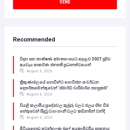
Recommended
විද්‍යා සහ තාක්ෂණ අමාත්‍යාංශයට අදාළව 2027 පූර්ව
අයවැය සාකච්ඡා ජනපති ප්‍රධානත්වයෙන්
August 6, 2026
ත්‍රිකුණාමලයේ ගොවීන්ට ගොවිජන සංවර්ධන
දෙපාර්තමේන්තුවෙන් ‘ස්මාර්ට් වාරිමාර්ග පහසුකම්‘
August 6, 2026
වියළි කලාපීය ප්‍රදේශවල කුඹුරු වලට ජලය හිඟ වීම
හේතුවෙන් සිදුවූ වගා හානි වලට කඩිනමින් වන්දි
August 6, 2026
මීටියාගොඩ අවන්හලක මුදල් අයකැමිවරිය ඝාතනය