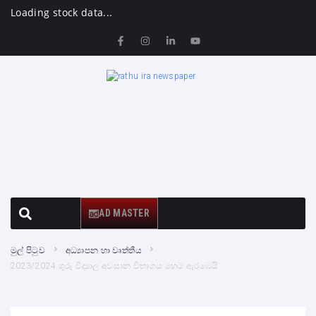
Loading stock data...
AD MASTER
මුල් පිටුව
අධ්‍යාපන හා වෘත්තීය
2023/2024 ගුරු විද්‍යාල අවසාන විභාගය හෙට ඇරඹෙයි