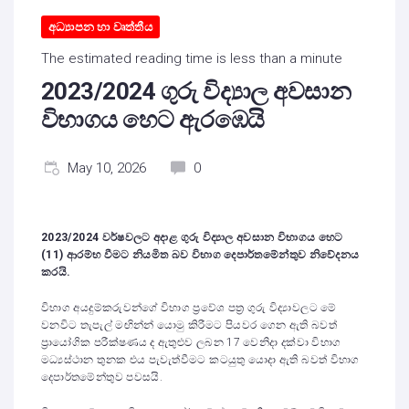
අධ්‍යාපන හා වෘත්තීය
The estimated reading time is less than a minute
2023/2024 ගුරු විද්‍යාල අවසාන
විභාගය හෙට ඇරඹෙයි
May 10, 2026
0
2023/2024 වර්ෂවලට අදාළ ගුරු විද්‍යාල අවසාන විභාගය හෙට
(11) ආරම්භ වීමට නියමිත බව විභාග දෙපාර්තමේන්තුව නිවේදනය
කරයි.
විභාග අයදුම්කරුවන්‌ගේ විභාග ප්‍රවේශ පත්‍ර ගුරු විද්‍යාවලට මේ
වනවිට තැපැල් මඟින්න් යොමු කිරීමට පියවර ගෙන ඇති බවත්
ප්‍රායෝගික පරීක්ෂණය ද ඇතුළුව ලබන 17 වෙනිදා දක්වා විභාග
මධ්‍යස්ථාන තුනක එය පැවැත්වීමට කටයුතු යොදා ඇති බවත් විභාග
දෙපාර්තමේන්තුව පවසයි.