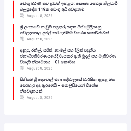
ඩෙංගු මරණ තව දුරටත් ඉහළට: සෞඛ්‍ය වෛද්‍ය නිලධාරී
බලප්‍රදේශ 119ක ඩෙංගු අධි අවදානම්
August 8, 2026
ශ්‍රී ලංකාවේ නැවුම් පලතුරු සඳහා ඕස්ට්‍රේලියානු
වෙළඳපොළ පුළුල් කරගැනීමට විශේෂ සාකච්ඡාවක්
August 8, 2026
අනුර, රනිල්, සජිත්, නාමල් සහ දිලිත් පසුගිය
ජනාධිපතිවරණයයේදී වැයකර ඇති මුදල් සහ මැතිවරණ
වියදම් නියාමනය – 01 කොටස
August 8, 2026
සීනිගම ශ්‍රී දෙවොල් මහා දේවාලයේ වාර්ෂික ඇසළ මහ
පෙරහැර අද ඇරඹෙයි – පොලිසියෙන් විශේෂ
නිවේදනයක්
August 8, 2026