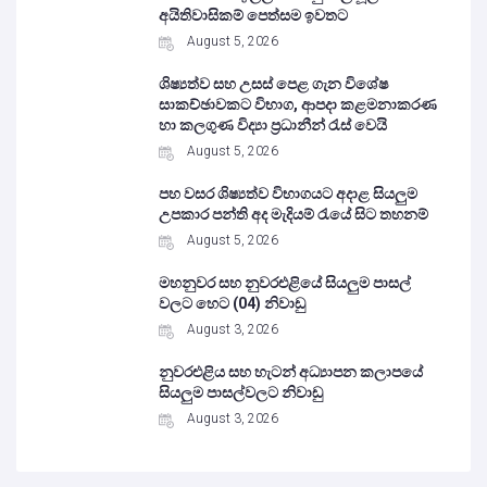
අයිතිවාසිකම් පෙත්සම ඉවතට
August 5, 2026
ශිෂ්‍යත්ව සහ උසස් පෙළ ගැන විශේෂ
සාකච්ඡාවකට විභාග, ආපදා කළමනාකරණ
හා කලගුණ විද්‍යා ප්‍රධානීන් රැස් වෙයි
August 5, 2026
පහ වසර ශිෂ්‍යත්ව විභාගයට අදාළ සියලුම
උපකාර පන්ති අද මැදියම් රැයේ සිට තහනම්
August 5, 2026
මහනුවර සහ නුවරඑළියේ සියලුම පාසල්
වලට හෙට (04) නිවාඩු
August 3, 2026
නුවරඑළිය සහ හැටන් අධ්‍යාපන කලාපයේ
සියලුම පාසල්වලට නිවාඩු
August 3, 2026