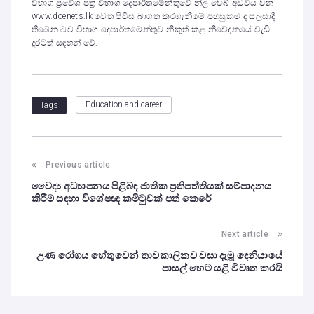
විභාග ප්‍රවේශ පත්‍ර විභාග දෙපාර්තමේන්තුවේ නිල වෙබ් අඩවිය වන
www.doenets.lk වෙත පිවිස බාගත කරගැනීමේ පහසුකම ද සලසාදී
ති‌බෙන බව විභාග දෙපාර්තමේන්තුව නිකුත් කළ නිවේදනයේ වැඩි
දුරටත් සඳහන් වේ.
Education and career
Tags
Previous article
වෛද්‍ය අධ්‍යාපනය පිළිබඳ ජාතික ප්‍රතිපත්තියක් සම්පාදනය
කිරීම සඳහා විශේෂඥ කමිටුවක් පත් කෙරේ
Next article
උණ රෝගය හේතුවෙන් තාවකාලිකව වසා දැමූ දෙනියායේ
පාසල් හෙට යළි විවෘත කරයි