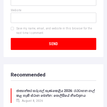
Website
Save my name, email, and website in this browser for the
next time I comment.
Recommended
ජාත්‍යන්තර සරුංගල් සැණකෙළිය 2026: රථවාහන ගාල්
කළ හැකි ස්ථාන මෙන්න: පොලිසියේ නිවේදනය
August 8, 2026