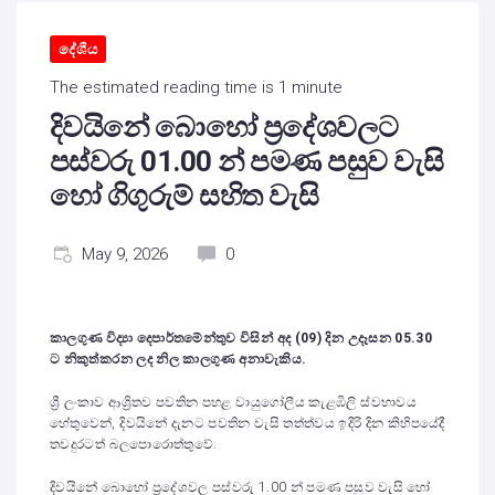
දේශීය
The estimated reading time is 1 minute
දිවයිනේ බොහෝ ප්‍රදේශවලට
පස්වරු 01.00 න් පමණ පසුව වැසි
හෝ ගිගුරුම් සහිත වැසි
May 9, 2026
0
කාලගුණ විද්‍යා දෙපාර්තමේන්තුව විසින් අද (09) දින උදෑසන 05.30
ට නිකුත්කරන ලද නිල කාලගුණ අනාවැකිය.
ශ්‍රී ලංකාව ආශ්‍රිතව පවතින පහළ වායුගෝලීය කැළඹිලි ස්වභාවය
හේතුවෙන්, දිවයිනේ දැනට පවතින වැසි තත්ත්වය ඉදිරි දින කිහිපයේදී
තවදුරටත් බලපොරොත්තුවේ.
දිවයිනේ බොහෝ ප්‍රදේශවල පස්වරු 1.00 න් පමණ පසුව වැසි හෝ