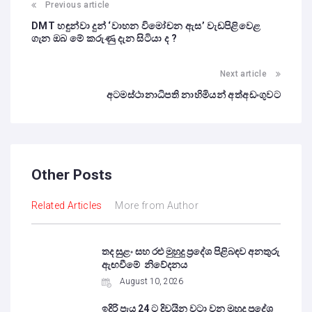
Previous article
DMT හඳුන්වා දුන් ‘වාහන විමෝචන ඇස’ වැඩපිළිවෙළ
ගැන ඔබ මේ කරුණු දැන සිටියා ද ?
Next article
අටමස්ථානාධිපති නාහිමියන් අත්අඩංගුවට
Other Posts
Related Articles
More from Author
තද සුළං සහ රළු මුහුදු ප්‍රදේශ පිළිබඳව අනතුරු
ඇඟවීමේ නිවේදනය
August 10, 2026
ඉදිරි පැය 24 ට දිවයින වටා වන මුහුදු ප්‍රදේශ