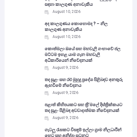
සඳහා කාලගුණ අනාවැකිය
August 10, 2026
අද කාලගුණය කොහොමද ? – නිල
කාලගුණ අනාවැකිය
August 10, 2026
කොත්මලා ඔයේ සහ මහවැලි ගංඟාවේ ජල
මට්ටම ඉහළ යාම ගැන මහවැලි
අධිකාරියෙන් නිවේදනයක්
August 9, 2026
තද සුළං සහ රළු මුහුදු ප්‍රදේශ පිළිබඳව අනතුරු
ඇඟවීමේ නිවේදනය
August 9, 2026
පළාත් කිහිපයකට සහ ත්‍රි’මලේ දිස්ත්‍රික්කයට
තද සුළං පිළිබඳ අවවාදාත්මක නිවේදනයක්
August 9, 2026
ගැටලු රැසකට විසඳුම් ඉල්ලා ග්‍රාම නිලධාරීන්
හෙට සහ අනිද්දා සටනට