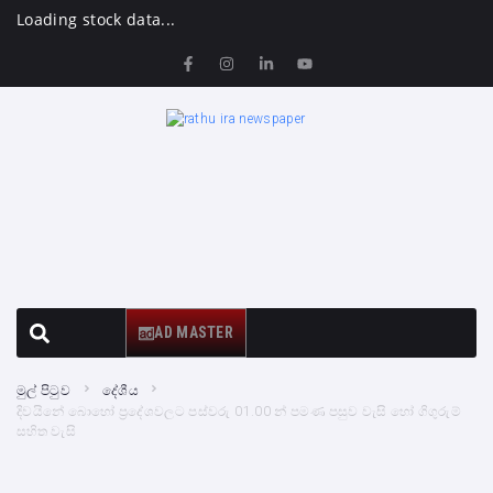
Loading stock data...
AD MASTER
මුල් පිටුව
දේශීය
දිවයිනේ බොහෝ ප්‍රදේශවලට පස්වරු 01.00 න් පමණ පසුව වැසි හෝ ගිගුරුම්
සහිත වැසි