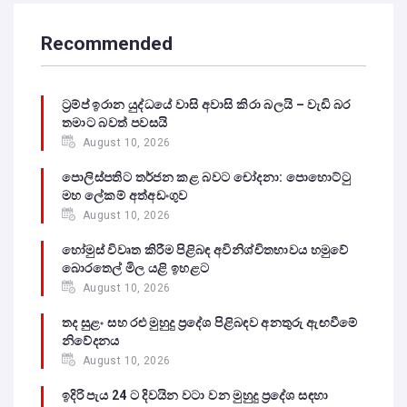
Recommended
ට්‍රම්ප් ඉරාන යුද්ධයේ වාසි අවාසි කිරා බලයි – වැඩි බර
තමාට බවත් පවසයි
August 10, 2026
පොලිස්පතිට තර්ජන කළ බවට චෝදනා: පොහොට්ටු
මහ ලේකම් අත්අඩංගුව
August 10, 2026
හෝමුස් විවෘත කිරීම පිළිබඳ අවිනිශ්චිතභාවය හමුවේ
බොරතෙල් මිල යළි ඉහළට
August 10, 2026
තද සුළං සහ රළු මුහුදු ප්‍රදේශ පිළිබඳව අනතුරු ඇඟවීමේ
නිවේදනය
August 10, 2026
ඉදිරි පැය 24 ට දිවයින වටා වන මුහුදු ප්‍රදේශ සඳහා