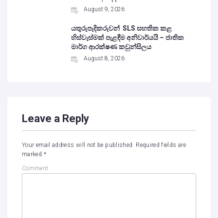
August 9, 2026
යතුරුපැදිකරුවන් SLS සහතික කළ
හිස්වැස්මක් පැළඳීම අනිවාර්යයි – ජාතික
මාර්ග ආරක්ෂණ කවුන්සිලය
August 8, 2026
Leave a Reply
Your email address will not be published.
Required fields are
marked
*
Comment