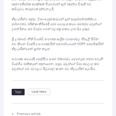
සඳහා අතිරේක ආරක්ෂක පියවරයන් දැන් හඳුන්වා දී ඇති බව
කමිටුවට තවදුරටත් දන්වන ලදී.
නිලධාරීන්ට අනුව, වීසා අයදුම්කරුවන් දැන් අයදුම්පත් තත්ත්වය
මාර්ගගතව පරීක්ෂා කිරීමේදී පෙර යොමු අංකයට අමතරව ඔවුන්ගේ
උපන් දිනය සහ විදේශ ගමන් බලපත්‍ර අංකය ලබා දිය යුතුය.
ශ්‍රී ලංකාවේ නීති විරෝධී සංචාරක ආශ්‍රිත ව්‍යාපාරවල නියැලී සිටින
බව කියන විදේශීය සංචාරකයින් සම්බන්ධයෙන් COPF සාමාජිකයින්
නිලධාරීන්ගෙන් ප්‍රශ්න කළහ.
සංචාරක සමයේදී පොලිසිය සමඟ ඒකාබද්ධ මෙහෙයුම් හරහා එවැනි
විදේශීය ජාතිකයන් හඳුනාගෙන, පසුව ඔවුන්ගේ වීසා අවලංගු කර
ඔවුන්ගේ මව් රටවලට පිටුවහල් කරන බව නිලධාරීන් පැවසීය.
Local news
Tags
Previous article