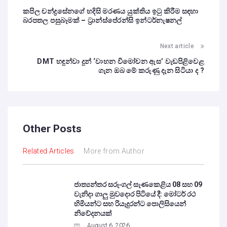
කපිල චන්ද්‍රසේනගේ හදිසි මරණය යුක්තිය ඉටු කිරීම සඳහා
බරපතල පසුබෑමක් – ට්‍රාන්ස්පේරන්සි ඉන්ටර්නැෂනල්
Next article
DMT හඳුන්වා දුන් ‘වාහන විමෝචන ඇස’ වැඩපිළිවෙළ
ගැන ඔබ මේ කරුණු දැන සිටියා ද ?
Other Posts
Related Articles
More from Author
ජාත්‍යන්තර සරුංගල් සැණකෙළිය 08 සහ 09
වැනිදා ගාලු මුවදොර පිටියේ දී: මෝටර් රථ
හිමියන්ට සහ රියැදුරන්ට පොලිසියෙන්
නිවේදනයක්
August 6, 2026