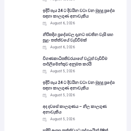
ඉදිරි පැය 24 ට දිවයින වටා වන මුහුදු ප්‍රදේශ
සඳහා කාලගුණ අනාවැකිය
August 6, 2026
නිරිතදිග ප්‍රදේශවල දැනට පවතින වැසි සහ
සුළං තත්ත්වයේ වැඩිවීමක්
August 6, 2026
විගණකාධිපතිවරයාගේ වැටුප් වැඩිවීම
පාර්ලිමේන්තුව අනුමත කරයි
August 5, 2026
ඉදිරි පැය 24 ට දිවයින වටා වන මුහුදු ප්‍රදේශ
සඳහා කාලගුණ අනාවැකිය
August 5, 2026
අද දවසේ කාලගුණය – නිල කාලගුණ
අනාවැකිය
August 5, 2026
හදිසි ආපදා තත්ත්වයට පුද්ගලයින් 08ක්