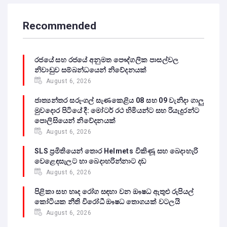
Recommended
රජයේ සහ රජයේ අනුමත පෞද්ගලික පාසල්වල
නිවාඩුව සම්බන්ධයෙන් නිවේදනයක්
August 6, 2026
ජාත්‍යන්තර සරුංගල් සැණකෙළිය 08 සහ 09 වැනිදා ගාලු
මුවදොර පිටියේ දී: මෝටර් රථ හිමියන්ට සහ රියැදුරන්ට
පොලිසියෙන් නිවේදනයක්
August 6, 2026
SLS ප්‍රමිතියෙන් තොර Helmets විකිණූ සහ බෙදාහැරි
වෙළෙඳසැලට හා බෙදාහරින්නාට දඩ
August 6, 2026
පිළිකා සහ හෘද රෝග සඳහා වන ඖෂධ ඇතුළු රුපියල්
කෝටියක නීති විරෝධී ඖෂධ තොගයක් වටලයි
August 6, 2026