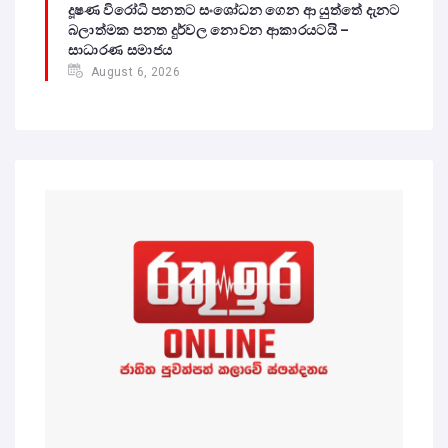
දූෂණ විරෝධි පනතට සංශෝධන ගෙන ආ යුත්තේ දැනට
බලාත්මක පනත දුර්වල නොවන ආකාරයටයි –
සාධාරණ සමාජය
August 6, 2026