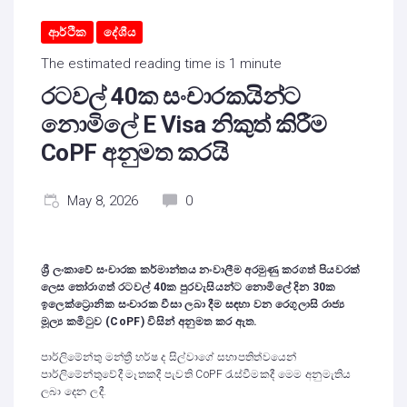
ආර්ථික
දේශීය
The estimated reading time is 1 minute
රටවල් 40ක සංචාරකයින්ට
නොමිලේ E Visa නිකුත් කිරීම
CoPF අනුමත කරයි
May 8, 2026
0
ශ්‍රී ලංකාවේ සංචාරක කර්මාන්තය නංවාලීම අරමුණු කරගත් පියවරක්
ලෙස තෝරාගත් රටවල් 40ක පුරවැසියන්ට නොමිලේ දින 30ක
ඉලෙක්ට්‍රොනික සංචාරක වීසා ලබා දීම සඳහා වන රෙගුලාසි රාජ්‍ය
මූල්‍ය කමිටුව (CoPF) විසින් අනුමත කර ඇත.
පාර්ලිමේන්තු මන්ත්‍රී හර්ෂ ද සිල්වාගේ සභාපතිත්වයෙන්
පාර්ලිමේන්තුවේදී මෑතකදී පැවති CoPF රැස්වීමකදී මෙම අනුමැතිය
ලබා දෙන ලදී.