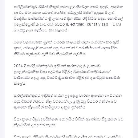
පාර්ලිමේන්තුව විසින් නිකුත් කරන ලද නිවේදනයකට අනුව, ආගමන
හා විගමන පනත යටතේ යෝජිත රෙගුලාසි මඟින් සුදුසුකම් ලත්
විදේශීය ජාතිකයින්ට ශ්‍රී ලංකාවේ දින 30ක රැඳී සිටීම සඳහා නොමිලේ
ඉලෙක්ට්‍රොනික සංචාරක අවසර (Electronic Tourist Visas – ETA)
බලපත්‍ර ලබා ගැනීමට ඉඩ සැලසේ.
මෙම වැඩසටහන මුලින් වසරක කාලයක් සඳහා යෝජනා කර ඇති
අතර, සමාලෝචනයෙන් පසු එය තවත් වසර කිහිපයක් සඳහා දීර්ඝ
කිරීමේ හැකියාව ඇති බව නිලධාරීන් පැවසීය.
2024 දී පාර්ලිමේන්තුවට ඉදිරිපත් කරන ලද ශ්‍රී ලංකාවේ
ඉලෙක්ට්‍රොනික වීසා පද්ධතිය පිළිබඳ විගණකාධිපතිවරයාගේ
වාර්තාවට අදාළ පසු විපරම් ක්‍රියාමාර්ග පිළිබඳව ද කමිටුව සාකච්ඡා
කළේය.
පාර්ලිමේන්තුවට ඉදිරිපත් කරන ලද අදාළ වාර්තා ආගමන හා විගමන
දෙපාර්තමේන්තුවට නිල වශයෙන් ලැබුණු පසු පියවර ගන්නා බව
ආගමන නිලධාරීන් කමිටුවට දැනුම් දුන්නේය.
වීසා ක්‍රමය පිළිබඳ පරීක්ෂණ පොලිසිය විසින් අඛණ්ඩව සිදු කරන බව
නිලධාරීන් ද සඳහන් කළහ.
වීසා අයදුම් කිරීමේ ක්‍රියාවලියේදී සයිබර් ආශ්‍රිත අවදානම් වැළැක්වීම