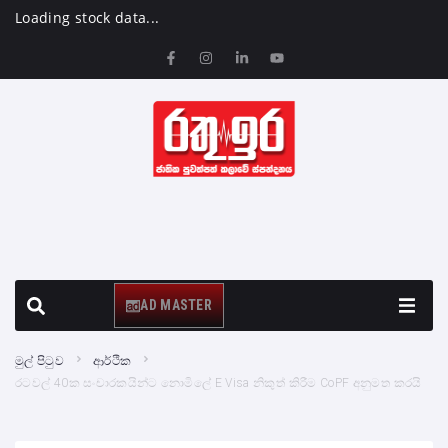
Loading stock data...
AD MASTER
මුල් පිටුව
ආර්ථික
රටවල් 40ක සංචාරකයින්ට නොමිලේ E Visa නිකුත් කිරීම CoPF අනුමත කරයි