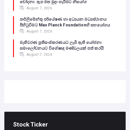
චෝදනා: ඇප මත මුදා හැරීමට නියෝග
August 7, 2026
පාර්ලිමේන්තු පර්යේෂණ හා අධ්‍යයන මධ්‍යස්ථානය
පිහිටුවීමට Max Planck Foundationහි සහයෝගය
August 7, 2026
මැතිවරණ ප්‍රතිසංස්කරණයට ලැබී ඇති යෝජනා
සමාලෝචනයට විශේෂඥ මණ්ඩලයක් පත් කරයි
August 7, 2026
Stock Ticker