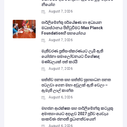
නියෝග
August 7, 2026
පාර්ලිමේන්තු පර්යේෂණ හා අධ්‍යයන
මධ්‍යස්ථානය පිහිටුවීමට Max Planck
Foundationහි සහයෝගය
August 7, 2026
මැතිවරණ ප්‍රතිසංස්කරණයට ලැබී ඇති
යෝජනා සමාලෝචනයට විශේෂඥ
මණ්ඩලයක් පත් කරයි
August 7, 2026
සත්ත්ව පනත සහ සත්ත්ව සුභසාධන පනත
පටලවා ගෙන මහා අවුලක් ඇති වෙලා –
ඇමැති ලාල් කාන්ත
August 6, 2026
මහජන ආරක්ෂක සහ පාර්ලිමේන්තු කටයුතු
අමාත්‍යාංශයට අදාළව 2027 පූර්ව අයවැය
සාකච්ඡා ජනපති ප්‍රධානත්වයෙන්
August 6, 2026