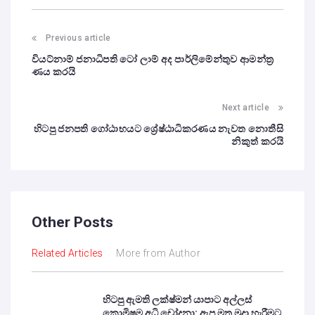
Previous article
වියට්නාම් ජනාධිපති ටෝ ලාම් අද පාර්ලිමේන්තුව ආමන්ත්‍ර
ණය කරයි
Next article
හිටපු ජනපති ගෝඨාභයට ශ්‍රේෂ්ඨාධිකරණය නැවත නොතීසි
නිකුත් කරයි
Other Posts
Related Articles
More from Author
හිටපු ඇමති ලක්ෂ්මන් යාපාට අල්ලස්
කොමිෂම අධි චෝදනා: ඇප මත මුදා හැරීමට