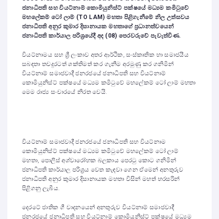
ජනාධිපති සහ වියට්නාම් කොමියුනිස්ට් පක්ෂයේ මධ්‍යම කමිටුවේ
මහලේකම් ටෝ ලාම් (TO LAM) මහතා පිළිගැනීමේ නිල උත්සවය
ජනාධිපති අනුර කුමාර දිසානායක මහතාගේ ප්‍රධානත්වයෙන්
ජනාධිපති කාර්යාල පරිශ්‍රයේදී අද (08) පෙරවරුවේ පැවැත්විණ.
වියට්නාමය සහ ශ්‍රී ලංකාව අතර ආර්ථික, සංස්කෘතික හා සමාජයීය
සබඳතා තවදුරටත් ශක්තිමත් කර ගැනීම අරමුණු කර ගනිමින්
වියට්නාම් සමාජවාදී ජනරජයේ ජනාධිපති සහ වියට්නාම්
කොමියුනිස්ට් පක්ෂයේ මධ්‍යම කමිටුවේ මහලේකම් ටෝ ලාම් මහතා
මෙම රාජ්‍ය සංචාරයේ නිරත වෙයි.
වියට්නාම් සමාජවාදී ජනරජයේ ජනාධිපති සහ වියට්නාම
කොමියුනිස්ට් පක්ෂයේ මධ්‍යම කමිටුවේ මහලේකම් ටෝ ලාම්
මහතා, පොලිස් අශ්වාරෝහක බලකාය පෙරටු කොට ගනිමින්
ජනාධිපති කාර්යාල පරිශ්‍රය වෙත කැඳවා ගෙන ඒමෙන් අනතුරුව
ජනාධිපති අනුර කුමාර දිසානායක මහතා විසින් මහත් හරසරින්
පිළිගනු ලැබීය.
දෙරටේ ජාතික ගී වාදනයෙන් අනතුරුව වියට්නාම් සමාජවාදී
ජනරජයේ ජනාධිපති සහ වියට්නාම් කොමියුනිස්ට් පක්ෂයේ මධ්‍යම