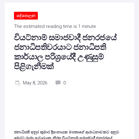
දේශපාලන
The estimated reading time is 1 minute
වියට්නාම් සමාජවාදී ජනරජයේ
ජනාධිපතිවරයාට ජනාධිපති
කාර්යාල පරිශ්‍රයේදී උණුසුම්
පිළිගැනීමක්
May 8, 2026
0
ජනාධිපති අනුර කුමාර දිසානායක මහතාගේ ආරාධනාවකට අනුව
මෙරට රාජ්‍ය සංචාරයක නිරත වියට්නාම් සමාජවාදී ජනරජයේ