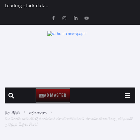
Loading stock data...
AD MASTER
මුල් පිටුව
දේශපාලන
වියට්නාම් සමාජවාදී ජනරජයේ ජනාධිපතිවරයාට ජනාධිපති කාර්යාල පරිශ්‍රයේදී
උණුසුම් පිළිගැනීමක්