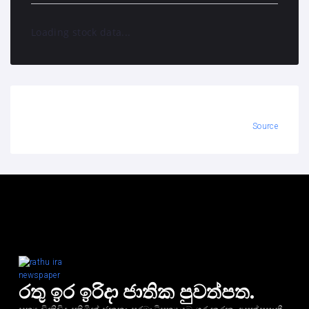
Loading stock data...
Source
රතු ඉර ඉරිදා ජාතික පුවත්පත.