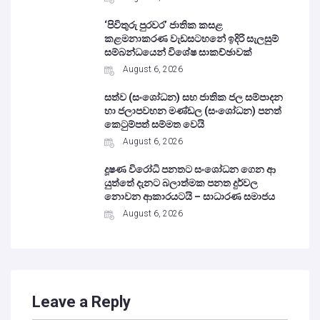
‘පිවිතුරු පුරවර’ ජාතික කසළ
කළමනාකරණ වැඩසටහනේ ඉදිරි සැලසුම්
සම්බන්ධයෙන් විශේෂ සාකච්ඡාවක්
August 6, 2026
සත්ව (සංශෝධන) සහ ජාතික ජල සම්පාදන
හා ජලාපවහන මණ්ඩල (සංශෝධන) පනත්
කෙටුම්පත් සම්මත වෙයි
August 6, 2026
දූෂණ විරෝධි පනතට සංශෝධන ගෙන ආ
යුත්තේ දැනට බලාත්මක පනත දුර්වල
නොවන ආකාරයටයි – සාධාරණ සමාජය
August 6, 2026
Leave a Reply