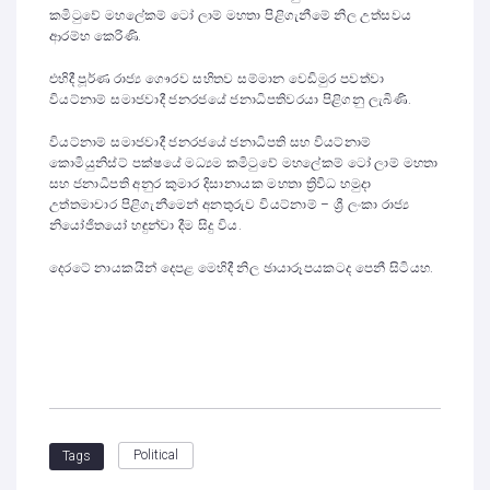
කමිටුවේ මහලේකම් ටෝ ලාම් මහතා පිළිගැනීමේ නිල උත්සවය
ආරම්භ කෙරිණි.
එහිදී පූර්ණ රාජ්‍ය ගෞරව සහිතව සම්මාන වෙඩිමුර පවත්වා
වියට්නාම් සමාජවාදී ජනරජයේ ජනාධිපතිවරයා පිළිගනු ලැබිණි.
වියට්නාම් සමාජවාදී ජනරජයේ ජනාධිපති සහ වියට්නාම්
කොමියුනිස්ට් පක්ෂයේ මධ්‍යම කමිටුවේ මහලේකම් ටෝ ලාම් මහතා
සහ ජනාධිපති අනුර කුමාර දිසානායක මහතා ත්‍රිවිධ හමුදා
උත්තමාචාර පිළිගැනීමෙන් අනතුරුව වියට්නාම් – ශ්‍රී ලංකා රාජ්‍ය
නියෝජිතයෝ හඳුන්වා දීම සිදු විය.
දෙරටේ නායකයින් දෙපළ මෙහිදී නිල ඡායාරූපයකටද පෙනී සිටියහ.
Political
Tags