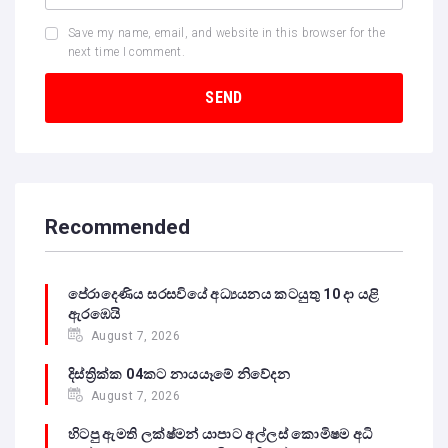
Save my name, email, and website in this browser for the
next time I comment.
Recommended
පේරාදෙණිය සරසවියේ අධ්‍යයනය කටයුතු 10 දා යළි
ඇරඹෙයි
August 7, 2026
දිස්ත්‍රික්ක 04කට නායයෑමේ නිවේදන
August 7, 2026
හිටපු ඇමති ලක්ෂ්මන් යාපාට අල්ලස් කොමිෂම අධි