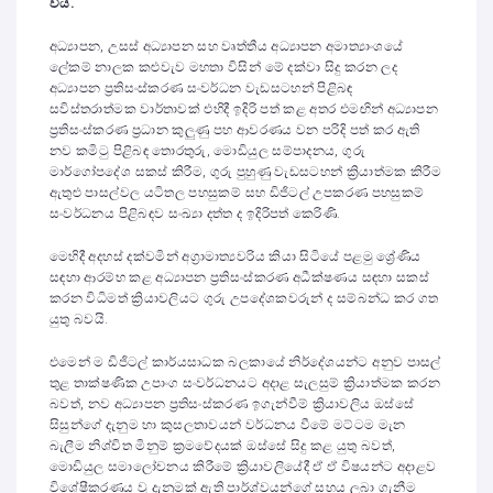
විය.
අධ්‍යාපන, උසස් අධ්‍යාපන සහ වෘත්තීය අධ්‍යාපන අමාත්‍යාංශයේ
ලේකම් නාලක කළුවැව මහතා විසින් මේ දක්වා සිදු කරන ලද
අධ්‍යාපන ප්‍රතිසංස්කරණ සංවර්ධන වැඩසටහන් පිළිබඳ
සවිස්තරාත්මක වාර්තාවක් එහිදී ඉදිරි පත් කළ අතර එමඟින් අධ්‍යාපන
ප්‍රතිසංස්කරණ ප්‍රධාන කුලුණු පහ ආවරණය වන පරිදි පත් කර ඇති
නව කමිටු පිළිබඳ තොරතුරු, මොඩියුල සම්පාදනය, ගුරු
මාර්ගෝපදේශ සකස් කිරීම, ගුරු පුහුණු වැඩසටහන් ක්‍රියාත්මක කිරීම
ඇතුළු පාසල්වල යටිතල පහසුකම් සහ ඩිජිටල් උපකරණ පහසුකම්
සංවර්ධනය පිළිබඳව සංඛ්‍යා දත්ත ද ඉදිරිපත් කෙරිණි.
මෙහිදී අදහස් දක්වමින් අග්‍රාමාත්‍යවරිය කියා සිටියේ පළමු ශ්‍රේණිය
සඳහා ආරම්භ කළ අධ්‍යාපන ප්‍රතිසංස්කරණ අධීක්ෂණය සඳහා සකස්
කරන විධිමත් ක්‍රියාවලියට ගුරු උපදේශකවරුන් ද සම්බන්ධ කර ගත
යුතු බවයි.
එමෙන් ම ඩිජිටල් කාර්යසාධක බලකායේ නිර්දේශයන්ට අනුව පාසල්
තුළ තාක්ෂණික උපාංග සංවර්ධනයට අදාළ සැලසුම් ක්‍රියාත්මක කරන
බවත්, නව අධ්‍යාපන ප්‍රතිසංස්කරණ ඉගැන්වීම් ක්‍රියාවලිය ඔස්සේ
සිසුන්ගේ දැනුම හා කුසලතාවයන් වර්ධනය වීමේ මට්ටම මැන
බැලීම නිශ්චිත මිනුම් ක්‍රමවේදයක් ඔස්සේ සිදු කළ යුතු බවත්,
මොඩියුල සමාලෝචනය කිරීමේ ක්‍රියාවලියේදී ඒ ඒ විෂයන්ට අදාළව
විශේෂීකරණය වූ දැනුමක් ඇති පාර්ශ්වයන්ගේ සහය ලබා ගැනීම