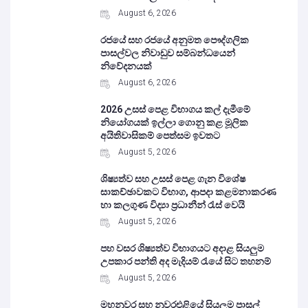
August 6, 2026
රජයේ සහ රජයේ අනුමත පෞද්ගලික
පාසල්වල නිවාඩුව සම්බන්ධයෙන්
නිවේදනයක්
August 6, 2026
2026 උසස් පෙළ විභාගය කල් දැමීමේ
නියෝගයක් ඉල්ලා ගොනු කළ මූලික
අයිතිවාසිකම් පෙත්සම ඉවතට
August 5, 2026
ශිෂ්‍යත්ව සහ උසස් පෙළ ගැන විශේෂ
සාකච්ඡාවකට විභාග, ආපදා කළමනාකරණ
හා කලගුණ විද්‍යා ප්‍රධානීන් රැස් වෙයි
August 5, 2026
පහ වසර ශිෂ්‍යත්ව විභාගයට අදාළ සියලුම
උපකාර පන්ති අද මැදියම් රැයේ සිට තහනම්
August 5, 2026
මහනුවර සහ නුවරඑළියේ සියලුම පාසල්