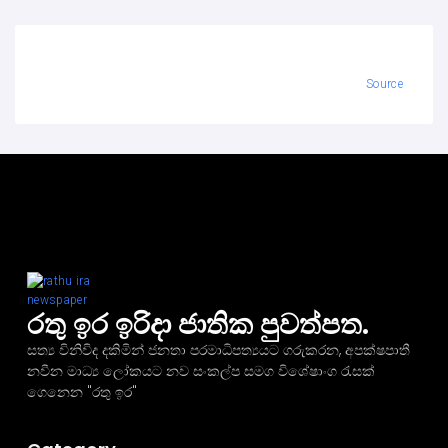
Source
රතු ඉර ඉරිදා ජාතික පුවත්පත.
සත්‍ය විනිවිද දකිමින් ජනතා පරමාධිපත්‍යයට ගරුකරන, අපක්ෂපාතී
නවීන මාධ්‍ය ලෝකයට නව සංකල්ප සමග විශේෂාංග රැසක්
ගෙනෙන "රතු ඉර"