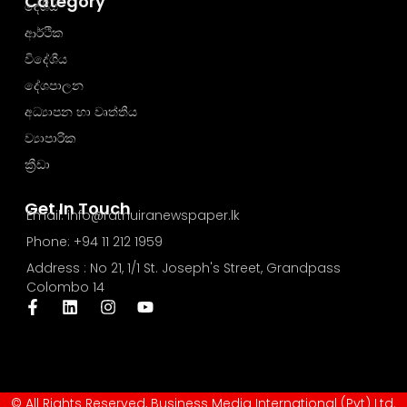
Category
දේශීය
ආර්ථික
විදේශීය
දේශපාලන
අධ්‍යාපන හා වෘත්තීය
ව්‍යාපාරික
ක්‍රීඩා
Get In Touch
Email: info@rathuiranewspaper.lk
Phone: +94 11 212 1959
Address : No 21, 1/1 St. Joseph's Street, Grandpass
Colombo 14
© All Rights Reserved, Business Media International (Pvt) Ltd.