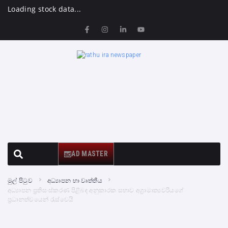
Loading stock data...
AD MASTER
මුල් පිටුව
අධ්‍යාපන හා වෘත්තීය
අධ්‍යාපන ප්‍රතිසංස්කරණ පිළිබඳ අනුකාරක සභාව අග්‍රාමාත්‍යවරියගේ
ප්‍රධානත්වයෙන් රැස්වෙයි