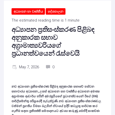
අධ්‍යාපන හා වෘත්තීය
දේශපාලන
The estimated reading time is 1 minute
අධ්‍යාපන ප්‍රතිසංස්කරණ පිළිබඳ
අනුකාරක සභාව
අග්‍රාමාත්‍යවරියගේ
ප්‍රධානත්වයෙන් රැස්වෙයි
May 7, 2026
0
නව අධ්‍යාපන ප්‍රතිසංස්කරණ පිළිබඳ අනුකාරක සභාවේ පස්වන
සභාවාරය අධ්‍යාපන, උසස් අධ්‍යාපන සහ වෘත්තීය අධ්‍යාපන අමාත්‍ය
අග්‍රාමාත්‍ය ආචාර්ය හරිනි අමරසූරියගේ ප්‍රධානත්වයෙන් ඊයේ (06)
පාර්ලිමේන්තු පරිශ්‍රයේදී පැවැත්වුණි.නව අධ්‍යාපන ප්‍රතිසංස්කරණවල
වත්මන් ප්‍රගතිය විමසා බලමින් ඒවායේ ඉදිරි කටයුතු සාර්ථක කර
ගැනීම සඳහා ප්‍රතිපත්ති සම්පාදනයට අවශ්‍ය කරුණු මෙහිදී සාකච්ඡා