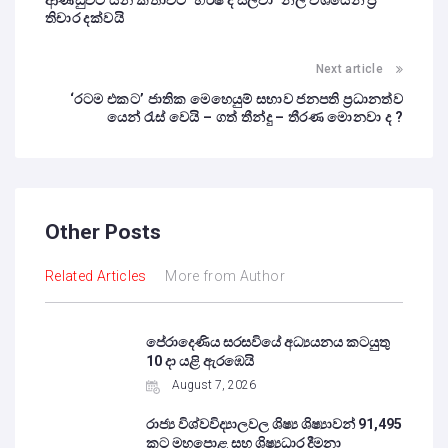
ආණ්ඩුවට යන කතාවට ‘හර්ෂ ද සිල්වා’ නිල වශයෙන් ප්‍ර
තිචාර දක්වයි
Next article
‘රටම එකට’ ජාතික මෙහෙයුම් සභාව ජනපති ප්‍රධානත්ව
යෙන් රැස් වෙයි – ගත් තීන්දු – තීරණ මොනවා ද ?
Other Posts
Related Articles
More from Author
පේරාදෙණිය සරසවියේ අධ්‍යයනය කටයුතු
10 දා යළි ඇරඹෙයි
August 7, 2026
රාජ්‍ය විශ්වවිද්‍යාලවල ශිෂ්‍ය ශිෂ්‍යාවන් 91,495
කට මහපොළ සහ ශිෂ්‍යධාර දීමනා