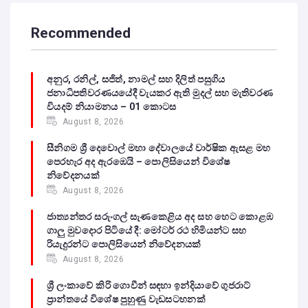
Recommended
අනුර, රනිල්, සජිත්, නාමල් සහ දිලිත් පසුගිය
ජනාධිපතිවරණයයේදී වැයකර ඇති මුදල් සහ මැතිවරණ
වියදම් නියාමනය – 01 කොටස
August 8, 2026
සීනිගම ශ්‍රී දෙවොල් මහා දේවාලයේ වාර්ෂික ඇසළ මහ
පෙරහැර අද ඇරඹෙයි – පොලිසියෙන් විශේෂ
නිවේදනයක්
August 8, 2026
ජාත්‍යන්තර සරුංගල් සැණකෙළිය අද සහ හෙට කොළඹ
ගාලු මුවදොර පිටියේ දී: මෝටර් රථ හිමියන්ට සහ
රියැදුරන්ට පොලිසියෙන් නිවේදනයක්
August 8, 2026
ශ්‍රී ලංකාවේ කිරි ගොවීන් සඳහා ඉන්දියාවේ ගුජරාට්
ප්‍රාන්තයේ විශේෂ පුහුණු වැඩසටහනක්