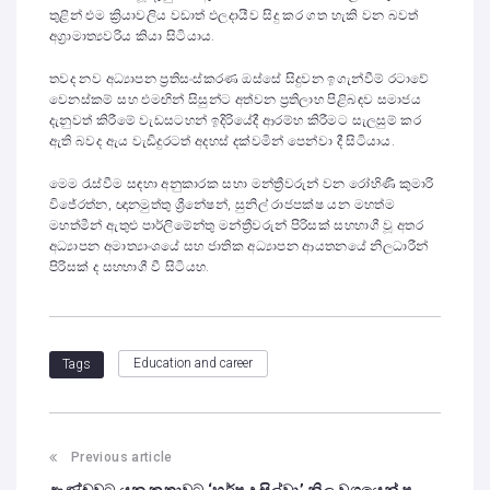
තුළින් එම ක්‍රියාවලිය වඩාත් ඵලදායීව සිදු කර ගත හැකි වන බවත්
අග්‍රාමාත්‍යවරිය කියා සිටියාය.
තවද නව අධ්‍යාපන ප්‍රතිසංස්කරණ ඔස්සේ සිදුවන ඉගැන්වීම් රටාවේ
වෙනස්කම් සහ එමඟින් සිසුන්ට අත්වන ප්‍රතිලාභ පිළිබඳව සමාජය
දැනුවත් කිරීමේ වැඩසටහන් ඉදිරියේදී ආරම්භ කිරීමට සැලසුම් කර
ඇති බවද ඇය වැඩිදුරටත් අදහස් දක්වමින් පෙන්වා දී සිටියාය.
මෙම රැස්වීම සඳහා අනුකාරක සභා මන්ත්‍රීවරුන් වන රෝහිණී කුමාරි
විජේරත්න, ඥානමුත්තු ශ්‍රීනේෂන්, සුනිල් රාජපක්ෂ යන මහත්ම
මහත්මීන් ඇතුළු පාර්ලිමේන්තු මන්ත්‍රීවරුන් පිරිසක් සහභාගී වූ අතර
අධ්‍යාපන අමාත්‍යාංශයේ සහ ජාතික අධ්‍යාපන ආයතනයේ නිලධාරීන්
පිරිසක් ද සහභාගී වී සිටියහ.
Education and career
Tags
Previous article