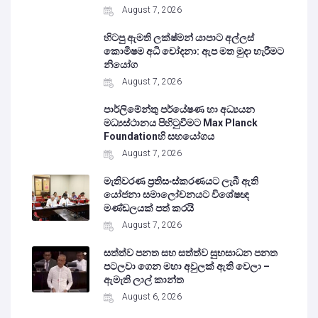
August 7, 2026
හිටපු ඇමති ලක්ෂ්මන් යාපාට අල්ලස්
කොමිෂම අධි චෝදනා: ඇප මත මුදා හැරීමට
නියෝග
August 7, 2026
පාර්ලිමේන්තු පර්යේෂණ හා අධ්‍යයන
මධ්‍යස්ථානය පිහිටුවීමට Max Planck
Foundationහි සහයෝගය
August 7, 2026
මැතිවරණ ප්‍රතිසංස්කරණයට ලැබී ඇති
යෝජනා සමාලෝචනයට විශේෂඥ
මණ්ඩලයක් පත් කරයි
August 7, 2026
සත්ත්ව පනත සහ සත්ත්ව සුභසාධන පනත
පටලවා ගෙන මහා අවුලක් ඇති වෙලා –
ඇමැති ලාල් කාන්ත
August 6, 2026