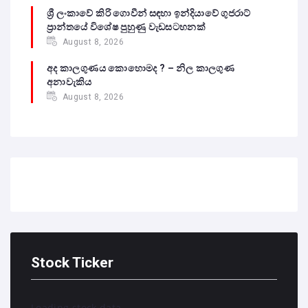
ශ්‍රී ලංකාවේ කිරි ගොවීන් සඳහා ඉන්දියාවේ ගුජරාට්
ප්‍රාන්තයේ විශේෂ පුහුණු වැඩසටහනක්
August 8, 2026
අද කාලගුණය කොහොමද ? – නිල කාලගුණ
අනාවැකිය
August 8, 2026
Stock Ticker
Loading stock data...