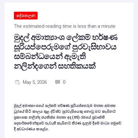
දේශපාලන
The estimated reading time is less than a minute
මුදල් අමාත්‍යාංශ ලේකම් හර්ෂණ
සූරියප්පෙරුමගේ පුරවැසිභාවය
සම්බන්ධයෙන් ඇමැති
නලින්දගෙන් සහතිකයක්
May 5, 2026
0
මුදල් අමාත්‍යාංශයේ ලේකම් හර්ෂණ සූරියප්පෙරුම මහතා අමාත්‍ය
ධුරයේ සිටි කාලය තුළ ද්විත්ව පුරවැසියෙකු නොවූ බව කැබිනට්
ප්‍රකාශක නලින්ද ජයතිස්ස මහතා අද (05) රජයේ ප්‍රවෘත්ති
දෙපාර්තමේන්තුවේ පැවැති කැබිනට් තීරණ දැනුම් දීමේ මාධ්‍ය හමුවේ
දී අවධාරණය කළේය.