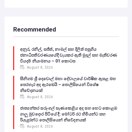
Recommended
අනුර, රනිල්, සජිත්, නාමල් සහ දිලිත් පසුගිය
ජනාධිපතිවරණයයේදී වැයකර ඇති මුදල් සහ මැතිවරණ
වියදම් නියාමනය – 01 කොටස
August 8, 2026
සීනිගම ශ්‍රී දෙවොල් මහා දේවාලයේ වාර්ෂික ඇසළ මහ
පෙරහැර අද ඇරඹෙයි – පොලිසියෙන් විශේෂ
නිවේදනයක්
August 8, 2026
ජාත්‍යන්තර සරුංගල් සැණකෙළිය අද සහ හෙට කොළඹ
ගාලු මුවදොර පිටියේ දී: මෝටර් රථ හිමියන්ට සහ
රියැදුරන්ට පොලිසියෙන් නිවේදනයක්
August 8, 2026