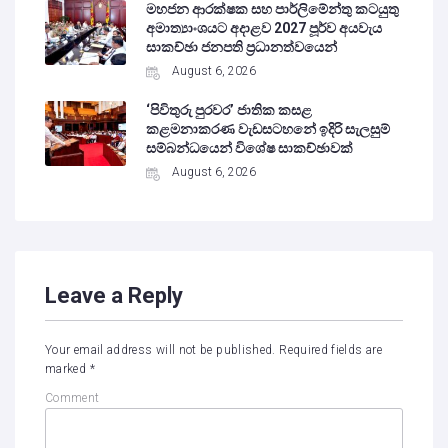
මහජන ආරක්ෂක සහ පාර්ලිමේන්තු කටයුතු
අමාත්‍යාංශයට අදාළව 2027 පූර්ව අයවැය
සාකච්ඡා ජනපති ප්‍රධානත්වයෙන්
August 6, 2026
‘පිවිතුරු පුරවර’ ජාතික කසළ
කළමනාකරණ වැඩසටහනේ ඉදිරි සැලසුම්
සම්බන්ධයෙන් විශේෂ සාකච්ඡාවක්
August 6, 2026
Leave a Reply
Your email address will not be published.
Required fields are
marked
*
Comment