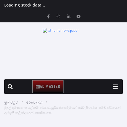
Loading stock data...
AD MASTER
මුල් පිටුව
දේශපාලන
මුදල් අමාත්‍යාංශ ලේකම් හර්ෂණ සූරියප්පෙරුමගේ පුරවැසිභාවය සම්බන්ධයෙන්
ඇමැති නලින්දගෙන් සහතිකයක්