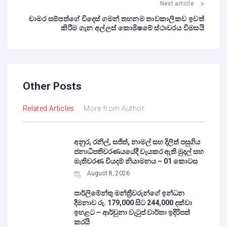
Next article
චාමර සම්පත්ගේ විදෙස් ගමන් තහනම තාවකාලිකව ඉවත්
කිරීම ගැන අල්ලස් කොමිෂමේ ස්ථාවරය විමසයි
Other Posts
Related Articles
More from Author
අනුර, රනිල්, සජිත්, නාමල් සහ දිලිත් පසුගිය
ජනාධිපතිවරණයයේදී වැයකර ඇති මුදල් සහ
මැතිවරණ වියදම් නියාමනය – 01 කොටස
August 8, 2026
පාර්ලිමේන්තු මන්ත්‍රීවරුන්ගේ ඉන්ධන
දීමනාව රු. 179,000 සිට 244,000 දක්වා
ඉහළට – ආර්චුනා වැටුප් වාර්තා ඉදිරිපත්
කරයි