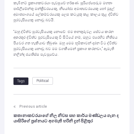
කැබිනට් ප්‍රකාශකවරයා පැවසුවේ හර්ෂණ සූරියප්පෙරුම මහතා
පාර්ලිමේන්තු මන්ත්‍රීවරයෙකු, නියෝජ්‍ය අමාත්‍යවරයෙකු හෝ මුදල්
අමාත්‍යාංශයේ ලේකම්වරයෙකු ලෙස කටයුතු කළ කාලය තුළ ද්විත්ව
පුරවැසියෙකු නොවූ බවයි.
“ඔහු ද්විත්ව පුරවැසියෙකු නොවේ. එම තනතුරුවල සේවය කරන
අතරතුර ද්විත්ව පුරවැසියෙකු වී සිටියේ නම්, ඔහුට එරෙහිව නීතිමය
පියවර ගත හැකියාව තිබුණා. ඔහු මෙම භූමිකාවන් දරන විට ද්විත්ව
පුරවැසියෙකු නොවූ බව මම වගකීමෙන් ප්‍රකාශ කරනවා,” ඇමැති
නලින්ද ජයතිස්ස පැවසුවේය.
Political
Tags
Previous article
කතානාකවරයාගේ නිල නිවස සහ කාර්ය මණ්ඩලය ගැන ද
යාසිරිගේ ප්‍රශ්නයට අගමැති හරිනි දුන් පිළිතුර