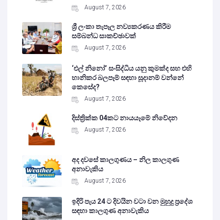
August 7, 2026
ශ්‍රී ලංකා තැපෑල නව්‍යකරණය කිරීම
සම්බන්ධ සාකච්ඡාවක්
August 7, 2026
‘එල් නිනෝ’ සංසිද්ධිය යනු කුමක්ද සහ එහි
හානිකර බලපෑම් සඳහා සූදානම් වන්නේ
කෙසේද?
August 7, 2026
දිස්ත්‍රික්ක 04කට නායයෑමේ නිවේදන
August 7, 2026
අද දවසේ කාලගුණය – නිල කාලගුණ
අනාවැකිය
August 7, 2026
ඉදිරි පැය 24 ට දිවයින වටා වන මුහුදු ප්‍රදේශ
සඳහා කාලගුණ අනාවැකිය