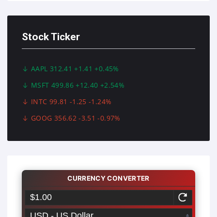
Stock Ticker
AAPL 312.41 +1.41 +0.45%
MSFT 499.86 +12.40 +2.54%
INTC 99.81 -1.25 -1.24%
GOOG 356.62 -3.51 -0.97%