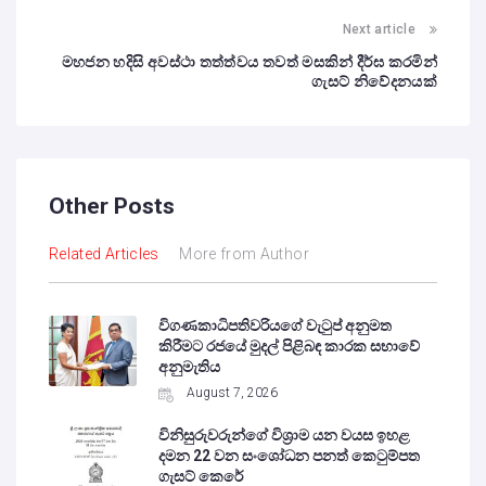
Next article
මහජන හදිසි අවස්ථා තත්ත්වය තවත් මසකින් දීර්ඝ කරමින්
ගැසට් නිවේදනයක්
Other Posts
Related Articles
More from Author
විගණකාධිපතිවරියගේ වැටුප් අනුමත
කිරීමට රජයේ මුදල් පිළිබඳ කාරක සභාවේ
අනුමැතිය
August 7, 2026
විනිසුරුවරුන්ගේ විශ්‍රාම යන වයස ඉහළ
දමන 22 වන සංශෝධන පනත් කෙටුම්පත
ගැසට් කෙරේ