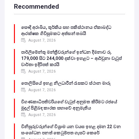
Recommended
සෞදි අරාබිය, තුර්කිය සහ පකිස්ථානය ඒකාබද්ධ
ආරක්ෂක ගිවිසුමකට අත්සන් තබයි
August 7, 2026
පාර්ලිමේන්තු මන්ත්‍රීවරුන්ගේ ඉන්ධන දීමනාව රු.
179,000 සිට 244,000 දක්වා ඉහළට – ආර්චුනා වැටුප්
වාර්තා ඉදිරිපත් කරයි
August 7, 2026
පොලිසියේ ඉහළ නිලධාරීන් රැසකට ස්ථාන මාරු
August 7, 2026
විගණකාධිපතිවරියගේ වැටුප් අනුමත කිරීමට රජයේ
මුදල් පිළිබඳ කාරක සභාවේ අනුමැතිය
August 7, 2026
විනිසුරුවරුන්ගේ විශ්‍රාම යන වයස ඉහළ දමන 22 වන
සංශෝධන පනත් කෙටුම්පත ගැසට් කෙරේ