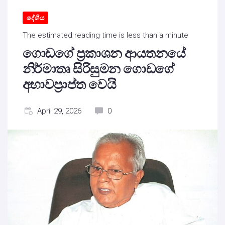
දේශීය
The estimated reading time is less than a minute
ගොඩගේ ප්‍රකාශන ආයතනයේ
නිර්මාතෘ සිරිසුමන ගොඩගේ
අභාවප්‍රාප්ත වෙයි
April 29, 2026
0