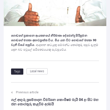
ගොඩගේ ප්‍රකාශන ආයතනයේ නිර්මාතෘ දේශබන්දු සිරිසුමන
ගොඩගේ මහතා අභාවප්‍රාත්ත විය. මිය යන විට ගොඩගේ මහතා 90
වැනි වියේ පසුවිය.
ආදාහන කටයුතු සම්බන්ධ තොරතුරු පසුව දැනුම්
දෙන බව පවුලේ සමීපතමයෙකු පැවසුවේය.
Local news
Tags
Previous article
ගල් අඟුරු ප්‍රසම්පාදන විමර්ශන කොමිෂම මැයි 04 දා සිට මහ
ජන තොරතුරු කැඳවීම අරඹයි