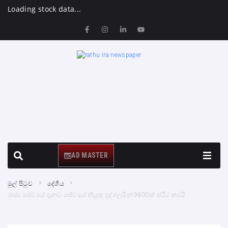
Loading stock data...
AD MASTER
මුල් පිටුව
දේශීය
රාජ්‍ය සේවයේ දැනට සේවයේ නියුතු පුද්ගලයින් 9800ක් ස්ථිර කරයි