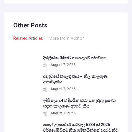
Other Posts
Related Articles
More from Author
දිස්ත්‍රික්ක 04කට නායයෑමේ නිවේදන
August 7, 2026
අද දවසේ කාලගුණය – නිල කාලගුණ
අනාවැකිය
August 7, 2026
ඉදිරි පැය 24 ට දිවයින වටා වන මුහුදු ප්‍රදේශ
සඳහා කාලගුණ අනාවැකිය
August 7, 2026
පාසල් උපකරණ කට්ටල 6734 ක් 2025
වර්ෂයේදී විගමනික ශ්‍රමිකයින්ගේ දූ දරුවන්ට