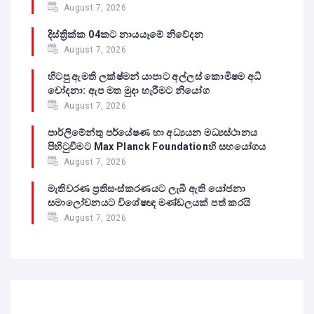
August 7, 2026
දිස්ත්‍රික්ක 04කට නායයෑමේ නිවේදන
August 7, 2026
හිටපු ඇමති ලක්ෂ්මන් යාපාට අල්ලස් කොමිෂම අධි
චෝදනා: ඇප මත මුදා හැරීමට නියෝග
August 7, 2026
පාර්ලිමේන්තු පර්යේෂණ හා අධ්‍යයන මධ්‍යස්ථානය
පිහිටුවීමට Max Planck Foundationහි සහයෝගය
August 7, 2026
මැතිවරණ ප්‍රතිසංස්කරණයට ලැබී ඇති යෝජනා
සමාලෝචනයට විශේෂඥ මණ්ඩලයක් පත් කරයි
August 7, 2026