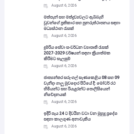
August 6, 2026
මත්පැන් සහ මත්ද්‍රව්‍යවලට ඇබ්බැහි
වූවන්ගේ ප්‍රතිකාර සහ පුනරුත්ථාපනය සඳහා
මධ්‍යස්ථාන රැසක්
August 6, 2026
දුම්රිය සේවා සංවර්ධන ව්‍යාපෘති රැසක්
2027-2029 වර්ෂයන් සඳහා ක්‍රියාත්මක
කිරීමට සැලසුම්
August 6, 2026
ජාත්‍යන්තර සරුංගල් සැණකෙළිය 08 සහ 09
වැනිදා ගාලු මුවදොර පිටියේ දී: මෝටර් රථ
හිමියන්ට සහ රියැදුරන්ට පොලිසියෙන්
නිවේදනයක්
August 6, 2026
ඉදිරි පැය 24 ට දිවයින වටා වන මුහුදු ප්‍රදේශ
සඳහා කාලගුණ අනාවැකිය
August 6, 2026