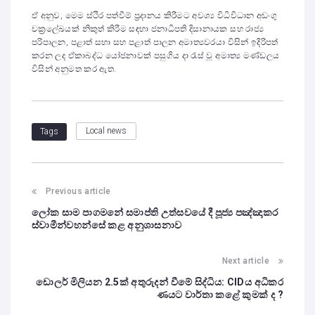
ඒ අනුව, මෙම ස්ථිර පත්වීම් ප්‍රදානය කිරීමට අවශ්‍ය විධිවිධාන අඩංගු
චක්‍රලේඛයක් නිකුත් කිරීම සඳහා ජනාධිපති දිසානායක සහ රාජ්‍ය
පරිපාලන, පළාත් සභා සහ පළාත් පාලන අමාත්‍යවරයා විසින් ඉදිරිපත්
කරන ලද ඒකාබද්ධ යෝජනාවක් පසුගිය දා රැස් වූ අමාත්‍ය මණ්ඩලය
විසින් අනුමත කර ඇත.
Local news
Tags
Previous article
ලෝක සාම පාගමනේ සමාප්ති උත්සවයේ දී පූජ්‍ය පඤ්ඤාකර
ස්වාමීන්වහන්සේ කළ අනුශාසනාව
Next article
ඩොලර් මිලියන 2.5ක් අතුරුදන් වීමේ සිද්ධිය: CIDය අධිකර
ණයට වාර්තා කළේ කුමක් ද ?