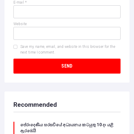
E-mail
*
Website
Save my name, email, and website in this browser for the
next time I comment.
Recommended
පේරාදෙණිය සරසවියේ අධ්‍යයනය කටයුතු 10 දා යළි
ඇරඹෙයි