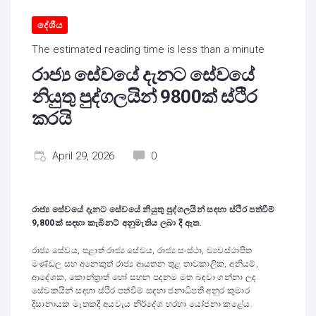
දේශීය
The estimated reading time is less than a minute
රාජ්‍ය සේවයේ දැනට සේවයේ
නියුතු පුද්ගලයින් 9800ක් ස්ථිර
කරයි
April 29, 2026
0
රාජ්‍ය සේවයේ දැනට සේවයේ නියුතු පුද්ගලයින් සඳහා ස්ථිර පත්වීම්
9,800ක් සඳහා කැබිනට් අනුමැතිය ලබා දී ඇත.
රාජ්‍ය සේවය, පළාත් රාජ්‍ය සේවය, රාජ්‍ය සංස්ථා, ව්‍යවස්ථාපිත
මණ්ඩල සහ අනෙකුත් රාජ්‍ය ආයතන තුළ තාවකාලික, අනියම්,
ආදේශක, කොන්ත්‍රාත් හෝ සහන පදනම මත බඳවා ගන්නා ලද
සේවකයින් සඳහා ස්ථිර පත්වීම් සඳහා ජනාධිපති අනුර කුමාර
දිසානායක මෑතකදී අයවැය නිර්දේශ හරහා යෝජනා කළේය.