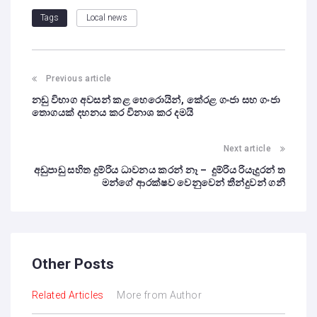
Local news
Tags
Previous article
නඩු විභාග අවසන් කළ හෙරොයින්, කේරළ ගංජා සහ ගංජා
තොගයක් දහනය කර විනාශ කර දමයි
Next article
අඩුපාඩු සහිත දුම්රිය ධාවනය කරන් නෑ – දුම්රිය රියැදුරන් ත
මන්ගේ ආරක්ෂව වෙනුවෙන් තීන්දුවන් ගනී
Other Posts
Related Articles
More from Author