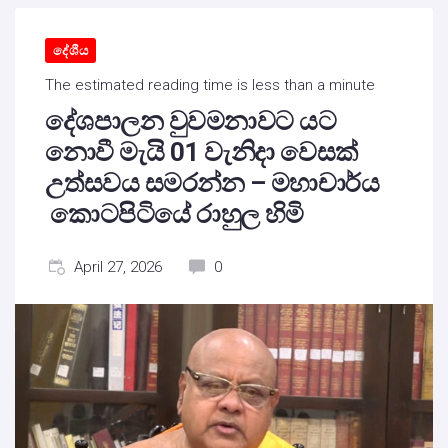
දේශීය
The estimated reading time is less than a minute
දේශපාලන වුවමනාවට යට
නොවී මැයි 01 වැනිදා වෙසක්
උත්සවය සමරන්න – මහාචාර්ය
කොටපිටියේ රාහුල හිමි
April 27, 2026
0