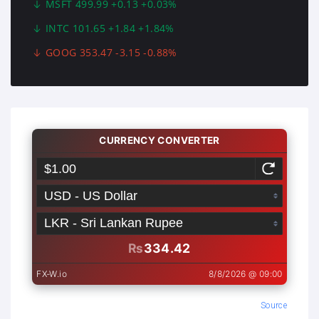
MSFT 499.99 +0.13 +0.03%
INTC 101.65 +1.84 +1.84%
GOOG 353.47 -3.15 -0.88%
Source