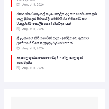
August 8, 2026
ජාත්‍යන්තර සරුංගල් සැණකෙළිය අද සහ හෙට කොළඹ
ගාලු මුවදොර පිටියේ දී: මෝටර් රථ හිමියන්ට සහ
රියැදුරන්ට පොලිසියෙන් නිවේදනයක්
August 8, 2026
ශ්‍රී ලංකාවේ කිරි ගොවීන් සඳහා ඉන්දියාවේ ගුජරාට්
ප්‍රාන්තයේ විශේෂ පුහුණු වැඩසටහනක්
August 8, 2026
අද කාලගුණය කොහොමද ? – නිල කාලගුණ
අනාවැකිය
August 8, 2026