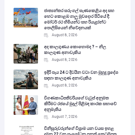
ජාත්‍යන්තර සරුංගල් සැණකෙළිය අද සහ
හෙට කොළඹ ගාලු මුවදොර පිටියේ දී:
මෝටර් රථ හිමියන්ට සහ රියැදුරන්ට
පොලිසියෙන් නිවේදනයක්
August 8, 2026
අද කාලගුණය කොහොමද ? – නිල
කාලගුණ අනාවැකිය
August 8, 2026
ඉදිරි පැය 24 ට දිවයින වටා වන මුහුදු ප්‍රදේශ
සඳහා කාලගුණ අනාවැකිය
August 8, 2026
විගණකාධිපතිවරියගේ වැටුප් අනුමත
කිරීමට රජයේ මුදල් පිළිබඳ කාරක සභාවේ
අනුමැතිය
August 7, 2026
විනිසුරුවරුන්ගේ විශ්‍රාම යන වයස ඉහළ
දමන 22 වන සංශෝධන පනත් කෙටුම්පත