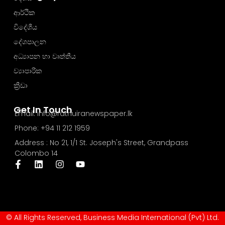
ආර්ථික
විදේශීය
දේශපාලන
අධ්‍යාපන හා වෘත්තීය
ව්‍යාපාරික
ක්‍රීඩා
Get In Touch
Email: info@rathuiranewspaper.lk
Phone: +94 11 212 1959
Address : No 21, 1/1 St. Joseph's Street, Grandpass
Colombo 14
© All Rights Reserved, Business Media International (Pvt) Ltd.