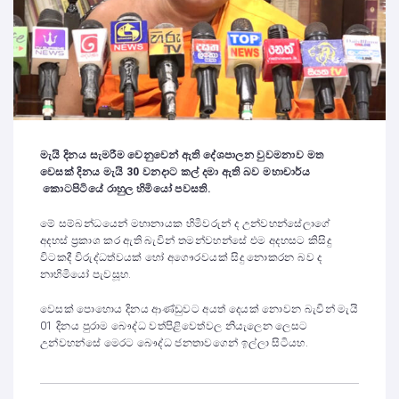
මැයි දිනය සැමරීම වෙනුවෙන් ඇති දේශපාලන වුවමනාව මත
වෙසක් දිනය මැයි 30 වනදාට කල් දමා ඇති බව මහාචාර්ය
කොටපිටියේ රාහුල හිමියෝ පවසති.
මේ සම්බන්ධයෙන් මහානායක හිමිවරුන් ද උන්වහන්සේලාගේ
අදහස් ප්‍රකාශ කර ඇති බැවින් තමන්වහන්සේ එම අදහසට කිසිදු
විටකදී විරුද්ධත්වයක් හෝ අගෞරවයක් සිදු නොකරන බව ද
නාහිමියෝ පැවසූහ.
වෙසක් පොහොය දිනය ආණ්ඩුවට අයත් දෙයක් නොවන බැවින් මැයි
01 දිනය පුරාම බෞද්ධ වත්පිළිවෙත්වල නියැලෙන ලෙසට
උන්වහන්සේ මෙරට බෞද්ධ ජනතාවගෙන් ඉල්ලා සිටියහ.