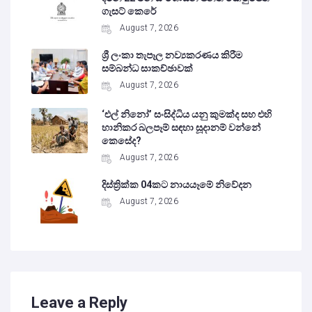
ගැසට් කෙරේ
August 7, 2026
ශ්‍රී ලංකා තැපෑල නව්‍යකරණය කිරීම
සම්බන්ධ සාකච්ඡාවක්
August 7, 2026
‘එල් නිනෝ’ සංසිද්ධිය යනු කුමක්ද සහ එහි
හානිකර බලපෑම් සඳහා සූදානම් වන්නේ
කෙසේද?
August 7, 2026
දිස්ත්‍රික්ක 04කට නායයෑමේ නිවේදන
August 7, 2026
Leave a Reply