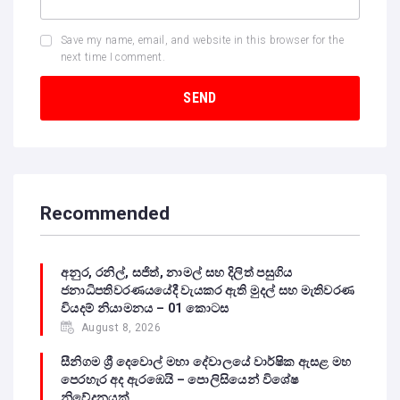
Save my name, email, and website in this browser for the
next time I comment.
Recommended
අනුර, රනිල්, සජිත්, නාමල් සහ දිලිත් පසුගිය
ජනාධිපතිවරණයයේදී වැයකර ඇති මුදල් සහ මැතිවරණ
වියදම් නියාමනය – 01 කොටස
August 8, 2026
සීනිගම ශ්‍රී දෙවොල් මහා දේවාලයේ වාර්ෂික ඇසළ මහ
පෙරහැර අද ඇරඹෙයි – පොලිසියෙන් විශේෂ
නිවේදනයක්