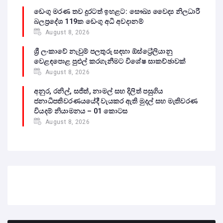
ඩෙංගු මරණ තව දුරටත් ඉහළට: සෞඛ්‍ය වෛද්‍ය නිලධාරී
බලප්‍රදේශ 119ක ඩෙංගු අධි අවදානම්
August 8, 2026
ශ්‍රී ලංකාවේ නැවුම් පලතුරු සඳහා ඕස්ට්‍රේලියානු
වෙළඳපොළ පුළුල් කරගැනීමට විශේෂ සාකච්ඡාවක්
August 8, 2026
අනුර, රනිල්, සජිත්, නාමල් සහ දිලිත් පසුගිය
ජනාධිපතිවරණයයේදී වැයකර ඇති මුදල් සහ මැතිවරණ
වියදම් නියාමනය – 01 කොටස
August 8, 2026