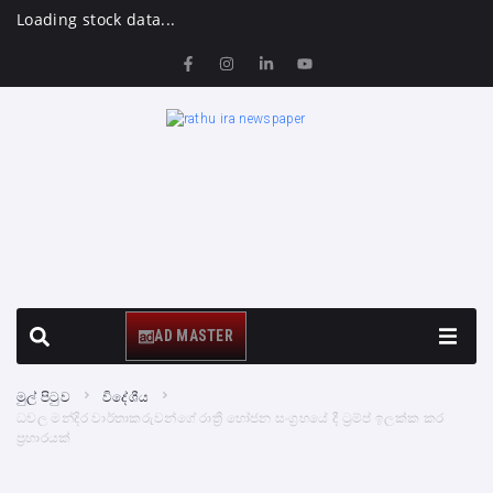
Loading stock data...
AD MASTER
මුල් පිටුව
විදේශීය
ධවල මන්දිර වාර්තාකරුවන්ගේ රාත්‍රී භෝජන සංග්‍රහයේ දී ට්‍රම්ප් ඉලක්ක කර
ප්‍රහාරයක්