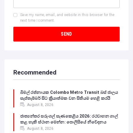
Save my name, email, and website in this browser for the
next time I comment.
Recommended
බිමල් රත්නායක Colombo Metro Transit බස් ජාලය
සැප්තැම්බර් සිට ක්‍රියාත්මක වන සිතියම හෙළි කරයි
August 8, 2026
ජාත්‍යන්තර සරුංගල් සැණකෙළිය 2026: රථවාහන ගාල්
කළ හැකි ස්ථාන මෙන්න: පොලිසියේ නිවේදනය
August 8, 2026