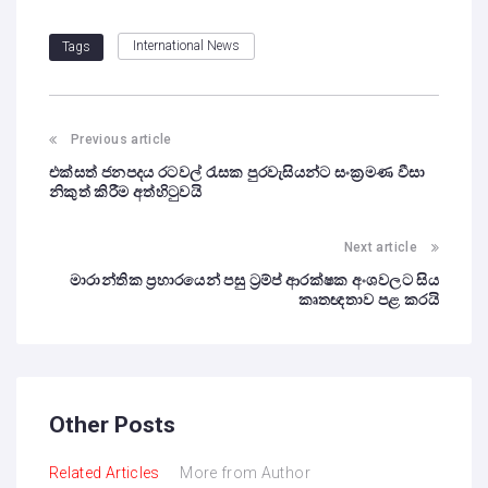
International News
Tags
Previous article
එක්සත් ජනපදය රටවල් රැසක පුරවැසියන්ට සංක්‍රමණ වීසා
නිකුත් කිරීම අත්හිටුවයි
Next article
මාරාන්තික ප්‍රහාරයෙන් පසු ට්‍රම්ප් ආරක්ෂක අංශවලට සිය
කෘතඥතාව පළ කරයි
Other Posts
Related Articles
More from Author