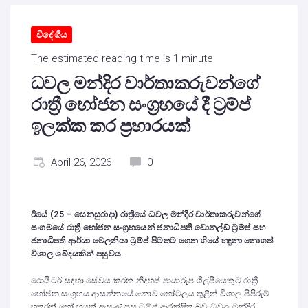
විදේශීය
The estimated reading time is 1 minute
ධවල මන්දිර වාර්තාකරුවන්ගේ
රාත්‍රී භෝජන සංග්‍රහයේ දී ට්‍රම්ප්
ඉලක්ක කර ප්‍රහාරයක්
April 26, 2026
0
ඊයේ (25 – සෙනසුරාදා) රාත්‍රියේ ධවල මන්දිර වාර්තාකරුවන්ගේ
සංගමයේ රාත්‍රී භෝජන සංග්‍රහයෙන් ජනාධිපති ඩොනල්ඩ් ට්‍රම්ප් සහ
ජනාධිපති ආර්යා මෙලනියා ට්‍රම්ප් පිටතට ගෙන ගියේ හඳුනා නොගත්
විශාල ශබ්දයකින් පසුවය.
රොයිටර් සඳහා සේවය කරන නිදහස් ඡායාරූප ශිල්පියෙකුට රාත්‍රී
භෝජන සංග්‍රහය ආසන්නයේ නොව හෝටලය තුළින් විශාල පිපිරුම්
හතරක් හෝ හයක් ඇසුණු පසු ට්‍රම්ප් ආරක්ෂිත බව ධවල මන්දිර