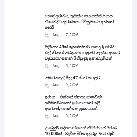
සෞදි අරාබිය, තුර්කිය සහ පකිස්ථානය
ඒකාබද්ධ ආරක්ෂක ගිවිසුමකට අත්සන්
තබයි
August 7, 2026
මිලියන 49ක් කුසගින්නට ගොදුරු වෙයි :
එල් නිනෝ අවදානම හමුවේ ලෝක ආහාර
වැඩසටහනෙන් බිහිසුණු අනාවැකියක්
August 5, 2026
බොරතෙල් මිල 4%කින් පහළට
August 3, 2026
ඉරාන – එක්සත් ජනපද සාකච්ඡා
සම්බන්ධයෙන් ඉරානයෙන් යළි
ආන්දෝලනාත්මක ප්‍රකාශයක්
August 3, 2026
උණුසුම් දේශගුණයෙන් ජර්මනියේ මරණ
10,000ක්: වැඩිම පිරිස අවුරුදු 75ට වැඩි