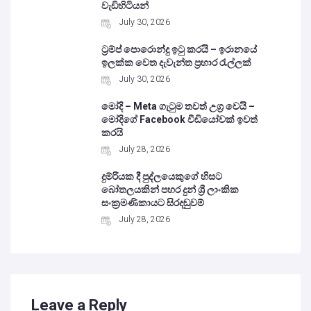
වැඩිහිටියන්
July 30, 2026
ට්‍රම්ප් පොරොන්දු ඉටු කරයි – ඉරානයේ
ඉලක්ක වෙත දැවැන්ත ප්‍රහාර රැල්ලක්
July 30, 2026
මෝදි – Meta ගැටුම තවත් උග්‍ර වෙයි –
මෝදිගේ Facebook වීඩියෝවක් ඉවත්
කරයි
July 28, 2026
දුම්රියක දී පුද්ලයෙකුගේ හිසට
බෝතලයකින් පහර දුන් ශ්‍රී ලාංකික
සංක්‍රමණිකායට සිරදඬුවම්
July 28, 2026
Leave a Reply