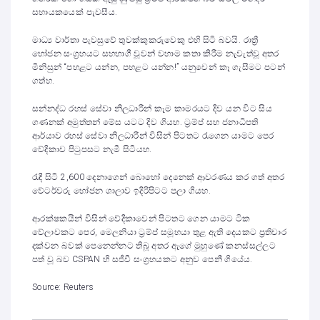
සහායකයෙක් පැවසීය.
මාධ්‍ය වාර්තා පැවසුවේ තුවක්කුකරුවෙකු එහි සිටි බවයි. රාත්‍රී
භෝජන සංග්‍රහයට සහභාගී වූවන් වහාම කතා කිරීම නැවැත්වූ අතර
මිනිසුන් “පහළට යන්න, පහළට යන්න!” යනුවෙන් කෑ ගැසීමට පටන්
ගත්හ.
සන්නද්ධ රහස් සේවා නිලධාරීන් කෑම කාමරයට දිව යන විට සිය
ගණනක් අමුත්තන් මේස යටට දිව ගියහ. ට්‍රම්ප් සහ ජනාධිපති
ආර්යාව රහස් සේවා නිලධාරීන් විසින් පිටතට රැගෙන යාමට පෙර
වේදිකාව පිටුපසට නැමී සිටියහ.
රැඳී සිටි 2,600 දෙනාගෙන් බොහෝ දෙනෙක් ආවරණය කර ගත් අතර
වේටර්වරු භෝජන ශාලාව ඉදිරිපිටට පලා ගියහ.
ආරක්ෂකයින් විසින් වේදිකාවෙන් පිටතට ගෙන යාමට ටික
වේලාවකට පෙර, මෙලනියා ට්‍රම්ප් සමූහයා තුළ ඇති දෙයකට ප්‍රතිචාර
දක්වන බවක් පෙනෙන්නට තිබූ අතර ඇගේ මුහුණේ කනස්සල්ලට
පත් වූ බව CSPAN හි සජීවී සංග්‍රහයකට අනුව පෙනී ගියේය.
Source: Reuters