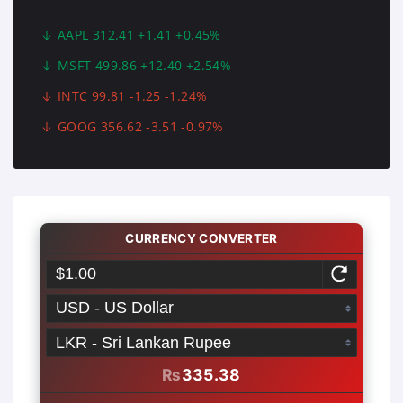
AAPL 312.41 +1.41 +0.45%
MSFT 499.86 +12.40 +2.54%
INTC 99.81 -1.25 -1.24%
GOOG 356.62 -3.51 -0.97%