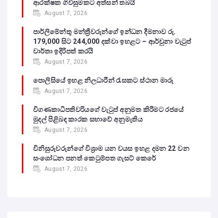
ආරක්ෂක ගිවිසුමකට අත්සන් තබයි
August 7, 2026
පාර්ලිමේන්තු මන්ත්‍රීවරුන්ගේ ඉන්ධන දීමනාව රු.
179,000 සිට 244,000 දක්වා ඉහළට – ආර්චුනා වැටුප්
වාර්තා ඉදිරිපත් කරයි
August 7, 2026
පොලිසියේ ඉහළ නිලධාරීන් රැසකට ස්ථාන මාරු
August 7, 2026
විගණකාධිපතිවරියගේ වැටුප් අනුමත කිරීමට රජයේ
මුදල් පිළිබඳ කාරක සභාවේ අනුමැතිය
August 7, 2026
විනිසුරුවරුන්ගේ විශ්‍රාම යන වයස ඉහළ දමන 22 වන
සංශෝධන පනත් කෙටුම්පත ගැසට් කෙරේ
August 7, 2026