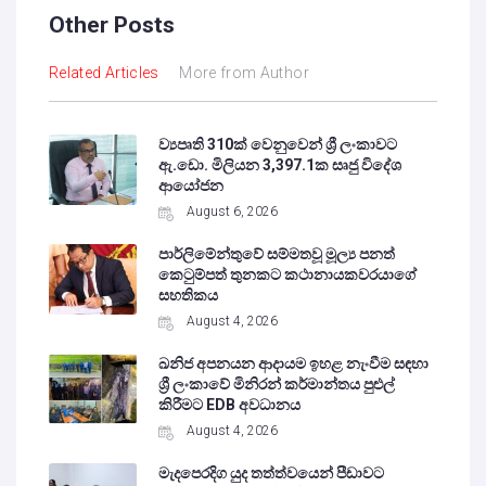
Other Posts
Related Articles
More from Author
ව්‍යපෘති 310ක් වෙනුවෙන් ශ්‍රී ලංකාවට
ඇ.ඩො. මිලියන 3,397.1ක සෘජු විදේශ
ආයෝජන
August 6, 2026
පාර්ලිමේන්තුවේ සම්මතවූ මූල්‍ය පනත්
කෙටුම්පත් තුනකට කථානායකවරයාගේ
සහතිකය
August 4, 2026
ඛනිජ අපනයන ආදායම ඉහළ නැංවීම සඳහා
ශ්‍රී ලංකාවේ මිනිරන් කර්මාන්තය පුළුල්
කිරීමට EDB අවධානය
August 4, 2026
මැදපෙරදිග යුද තත්ත්වයෙන් පීඩාවට