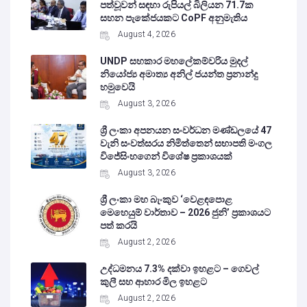
පත්වූවන් සඳහා රුපියල් බිලියන 71.7ක
සහන පැකේජයකට CoPF අනුමැතිය
August 4, 2026
UNDP සහකාර මහලේකම්වරිය මුදල්
නියෝජ්‍ය අමාත්‍ය අනිල් ජයන්ත ප්‍රනාන්දු
හමුවෙයි
August 3, 2026
ශ්‍රී ලංකා අපනයන සංවර්ධන මණ්ඩලයේ 47
වැනි සංවත්සරය නිමිත්තෙන් සභාපති මංගල
විජේසිංහගෙන් විශේෂ ප්‍රකාශයක්
August 3, 2026
ශ්‍රී ලංකා මහ බැංකුව ‘වෙළඳපොළ
මෙහෙයුම් වාර්තාව – 2026 ජුනි’ ප්‍රකාශයට
පත් කරයි
August 2, 2026
උද්ධමනය 7.3% දක්වා ඉහළට – ගෙවල්
කුලී සහ ආහාර මිල ඉහළට
August 2, 2026