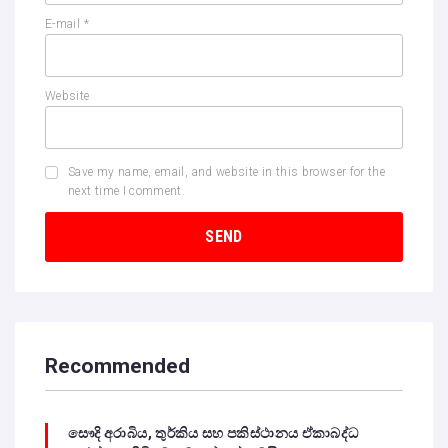
E-mail
*
Website
Save my name, email, and website in this browser for the
next time I comment.
Recommended
සෞදි අරාබිය, තුර්කිය සහ පකිස්ථානය ඒකාබද්ධ