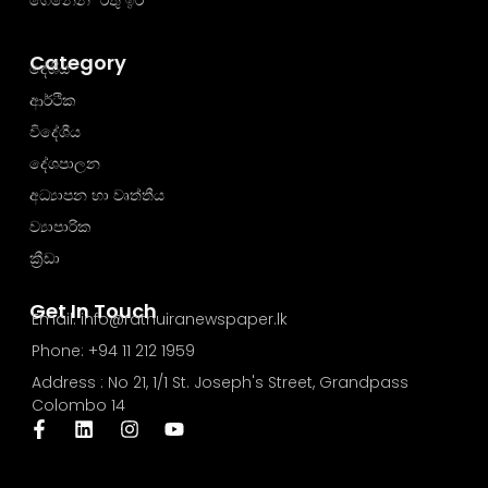
ගෙනෙන "රතු ඉර"
Category
දේශීය
ආර්ථික
විදේශීය
දේශපාලන
අධ්‍යාපන හා වෘත්තීය
ව්‍යාපාරික
ක්‍රීඩා
Get In Touch
Email: info@rathuiranewspaper.lk
Phone: +94 11 212 1959
Address : No 21, 1/1 St. Joseph's Street, Grandpass
Colombo 14