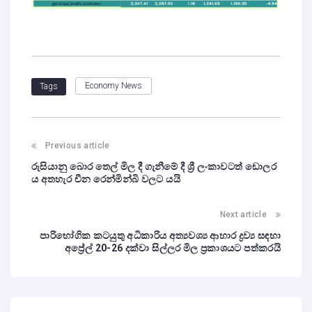
Economy News
Tags
Previous article
රුසියානු බොර තෙල් මිල දී ගැනීමේ දී ශ්‍රී ලංකාවටත් ඩොලර
ය අතහැර චීන රෙන්මින්බි වලට යයි
Next article
පාරිභෝගික කටයුතු අධිකාරිය අත්‍යවශ්‍ය ආහාර ද්‍රව්‍ය සඳහා
අප්‍රේල් 20-26 දක්වා සිල්ලර මිල ප්‍රකාශයට පත්කරයි