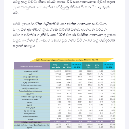
වෙළඳපල විවිධාංගීකරණයට සහාය වීම සහ අපනයනකරුවන් සඳහා
මූල්‍ය පහසුකම් ලබා ගැනීම වැඩිදියුණු කිරීමේ පියවර මීට ඇතුළත්
වේ.
මෙම උපායමාර්ගික මැදිහත්වීම් සහ ජාතික අපනයන සංවර්ධන
සැලැස්ම අඛණ්ඩව ක්‍රියාත්මක කිරීමත් සමඟ, අපනයන වර්ධන
වේගය පවත්වා ගැනීමට සහ 2026 වසරේ වාර්ෂික අපනයන ඉලක්ක
සපුරා ගැනීමට ශ්‍රී ලංකාව මනාව සූදානම්ව සිටින බව ඔහු වැඩිදුරටත්
සඳහන් කළේය.