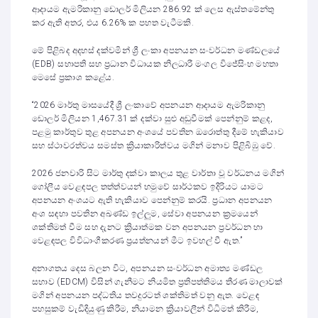
ආදායම ඇමරිකානු ඩොලර් මිලියන 286.92 ක් ලෙස ඇස්තමේන්තු
කර ඇති අතර, එය 6.26% ක පහත වැටීමකි.
මේ පිළිබද අදහස් දක්වමින් ශ්‍රී ලංකා අපනයන සංවර්ධන මණ්ඩලයේ
(EDB) සභාපති සහ ප්‍රධාන විධායක නිලධාරී මංගල විජේසිංහ මහතා
මෙසේ ප්‍රකාශ කළේය.
“2026 මාර්තු මාසයේදී ශ්‍රී ලංකාවේ අපනයන ආදායම ඇමරිකානු
ඩොලර් මිලියන 1,467.31 ක් දක්වා සුළු අඩුවීමක් පෙන්නුම් කළද,
පළමු කාර්තුව තුළ අපනයන අංශයේ පවතින ඔරොත්තු දීමේ හැකියාව
සහ ස්ථාවරත්වය සමස්ත ක්‍රියාකාරිත්වය මගින් මනාව පිළිබිඹු වේ.
2026 ජනවාරි සිට මාර්තු දක්වා කාලය තුළ වාර්තා වූ වර්ධනය මගින්
ගෝලීය වෙළඳපල තත්ත්වයන් හමුවේ සාර්ථකව ඉදිරියට යාමට
අපනයන අංශයට ඇති හැකියාව පෙන්නුම් කරයි. ප්‍රධාන අපනයන
අංශ සඳහා පවතින අඛණ්ඩ ඉල්ලුම, සේවා අපනයන ක්‍රමයෙන්
ශක්තිමත් වීම සහ දැනට ක්‍රියාත්මක වන අපනයන ප්‍රවර්ධන හා
වෙළඳපල විවිධාංගීකරණ ප්‍රයත්නයන් මීට ඉවහල් වී ඇත.”
අනාගතය දෙස බලන විට, අපනයන සංවර්ධන අමාත්‍ය මණ්ඩල
සභාව (EDCM) විසින් ගැනීමට නියමිත ප්‍රතිපත්තිමය තීරණ මාලාවක්
මගින් අපනයන පද්ධතිය තවදුරටත් ශක්තිමත් වනු ඇත. වෙළඳ
පහසුකම් වැඩිදියුණු කිරීම, නියාමන ක්‍රියාවලීන් විධිමත් කිරීම,