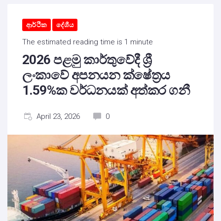
ආර්ථික
දේශීය
The estimated reading time is 1 minute
2026 පළමු කාර්තුවේදී ශ්‍රී
ලංකාවේ අපනයන ක්ෂේත්‍රය
1.59%ක වර්ධනයක් අත්කර ගනී
April 23, 2026
0