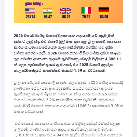
2026
වසරේ මාර්තු මාසයේදී අපනයන ආදායමේ යම් පසුබෑමක්
දක්නට ලැබුණද
,
එම වසරේ මුල් මාස තුන තුළ ශ්‍රී ලංකාවේ අපනයන
කාර්ය සාධනය සමස්තයක් ලෙස ශක්තිමත්ව පවතින බව දත්ත
වාර්තා පෙන්වා දෙයි.
2026
වසරේ ජනවාරි සිට මාර්තු දක්වා කාලය
තුළ සමස්ත අපනයන ආදායම ඇමරිකානු ඩොලර් මිලියන
4,308.11
ක් ලෙස ඇස්තමේන්තු කර ඇති අතර
,
එය
2025
වසරේ අනුරූප
කාලපරිච්ඡේදයට සාපේක්ෂව සියයට
1.59
ක වර්ධනයකි.
ශ්‍රී ලංකා රේගුවේ තාවකාලික දත්ත වලට අනුව, 2026 මාර්තු මාසයේදී
භාණ්ඩ හා සේවා යන අංශ දෙකෙහිම සමස්ත අපනයන ආදායම
ඇමරිකානු ඩොලර් මිලියන 1,467.31 ක් වූ අතර, එය 2025 මාර්තු
මාසයට සාපේක්ෂව 5.2% ක වාර්ෂික පහත වැටීමකි. නමුත් එය
පෙබරවාරි මාසයේ අපනයන ආදායමට (1346.2) සාපේක්ෂව 9.0%ක
මාසික වර්ධනයකි.
එම මාසයේ අපනයන කාර්ය සාධනය පිළිබඳ වැඩිදුර විස්තර සලකා
බැලීමේදී, භාණ්ඩ අපනයන ආදායම ඇමරිකානු ඩොලර් මිලියන
1,180.36 ක් වූ අතර එය 4.94% ක අඩුවීමකි.එසේම සේවා අපනයන