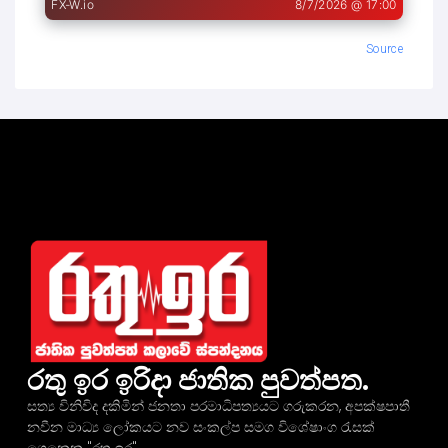
Source
රතු ඉර ඉරිදා ජාතික පුවත්පත.
සත්‍ය විනිවිද දකිමින් ජනතා පරමාධිපත්‍යයට ගරුකරන, අපක්ෂපාතී
නවීන මාධ්‍ය ලෝකයට නව සංකල්ප සමග විශේෂාංග රැසක්