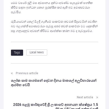
මෙම වසරේ ජූලි මස අවසානය දක්වා අඛණ්ඩ සැපයුමක් සහතික
කිරීම සඳහා ඉන්ධන තොග සුරක්ෂිත කර ඇති බව අමාත්‍යවරයා
පැවසීය.
රුසියාවෙන් තෙල් මිලදී ගැනීමේ සාකච්ඡා තවමත් සිදුවෙමින් පවතින
බව බලශක්ති අමාත්‍යවරයා පැවසූ අතර තවත් සාකච්ඡා වට දෙකකින්
පසු ගනුදෙනුව අවසන් කිරීමට අපේක්ෂා කරන බව ද පැවසුවේය.
Local news
Tags
Previous article
ලෝක සාම පාගමනේ දෙවන දිනය මාතලේ අලුවිහාරයෙන්
ආරම්භ වෙයි
Next article
2026 පළමු කාර්තුවේදී ශ්‍රී ලංකාවේ අපනයන ක්ෂේත්‍රය 1.5