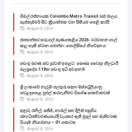
බිමල් රත්නායක Colombo Metro Transit බස් ජාලය
සැප්තැම්බර් සිට ක්‍රියාත්මක වන සිතියම හෙළි කරයි
August 8, 2026
ජාත්‍යන්තර සරුංගල් සැණකෙළිය 2026: රථවාහන ගාල්
කළ හැකි ස්ථාන මෙන්න: පොලිසියේ නිවේදනය
August 8, 2026
ඩෙංගු මරණ තව දුරටත් ඉහළට: සෞඛ්‍ය වෛද්‍ය නිලධාරී
බලප්‍රදේශ 119ක ඩෙංගු අධි අවදානම්
August 8, 2026
ශ්‍රී ලංකාවේ නැවුම් පලතුරු සඳහා ඕස්ට්‍රේලියානු
වෙළඳපොළ පුළුල් කරගැනීමට විශේෂ සාකච්ඡාවක්
August 8, 2026
අනුර, රනිල්, සජිත්, නාමල් සහ දිලිත් පසුගිය
ජනාධිපතිවරණයයේදී වැයකර ඇති මුදල් සහ මැතිවරණ
වියදම් නියාමනය – 01 කොටස
August 8, 2026