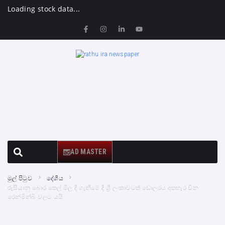
Loading stock data...
AD MASTER
මුල් පිටුව
දේශීය
රුසියානු බොර තෙල් මිල දී ගැනීමේ දී ශ්‍රී ලංකාවටත් ඩොලරය අතහැර චීන
රෙන්මින්බි වලට යයි