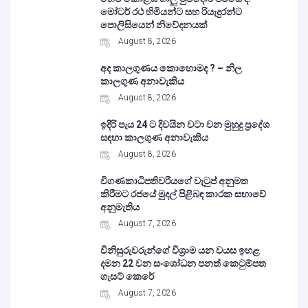
මෝටර් රථ හිමියන්ට සහ රියැදුරන්ට
පොලිසියෙන් නිවේදනයක්
August 8, 2026
අද කාලගුණය කොහොමද ? – නිල
කාලගුණ අනාවැකිය
August 8, 2026
ඉදිරි පැය 24 ට දිවයින වටා වන මුහුදු ප්‍රදේශ
සඳහා කාලගුණ අනාවැකිය
August 8, 2026
විගණකාධිපතිවරියගේ වැටුප් අනුමත
කිරීමට රජයේ මුදල් පිළිබඳ කාරක සභාවේ
අනුමැතිය
August 7, 2026
විනිසුරුවරුන්ගේ විශ්‍රාම යන වයස ඉහළ
දමන 22 වන සංශෝධන පනත් කෙටුම්පත
ගැසට් කෙරේ
August 7, 2026