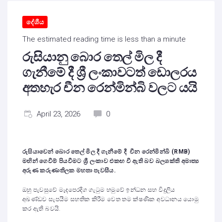
දේශීය
The estimated reading time is less than a minute
රුසියානු බොර තෙල් මිල දී
ගැනීමේ දී ශ්‍රී ලංකාවටත් ඩොලරය
අතහැර චීන රෙන්මින්බි වලට යයි
April 23, 2026
0
රුසියාවෙන් බොර තෙල් මිල දී ගැනීමේ දී චීන රෙන්මින්බි (
RMB)
ම
ඟ
ින් ගෙවීම් පියවීමට ශ්‍රී ලංකාව එකඟ වී ඇති බව බලශක්ති අමාත්‍ය
අරුණ කරුණාතිලක මහතා පැවසීය.
ඔහු පැවසුවේ මැදපෙරදිග ගැටුම හමුවේ ඉන්ධන සහ විදුලිය
අඛණ්ඩව සැපයීම සහතික කිරීම වෙත තම ක්ෂණික අවධානය යොමු
කර ඇති බවයි.