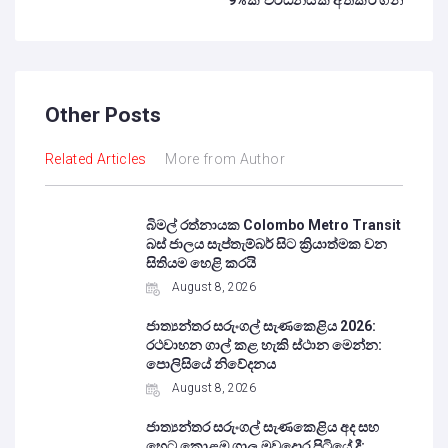
9%ක වර්ධනයක් අත්කර ගනී
Other Posts
Related Articles
More from Author
බිමල් රත්නායක Colombo Metro Transit
බස් ජාලය සැප්තැම්බර් සිට ක්‍රියාත්මක වන
සිතියම හෙළි කරයි
August 8, 2026
ජාත්‍යන්තර සරුංගල් සැණකෙළිය 2026:
රථවාහන ගාල් කළ හැකි ස්ථාන මෙන්න:
පොලිසියේ නිවේදනය
August 8, 2026
ජාත්‍යන්තර සරුංගල් සැණකෙළිය අද සහ
හෙට කොළඹ ගාලු මුවදොර පිටියේ දී: