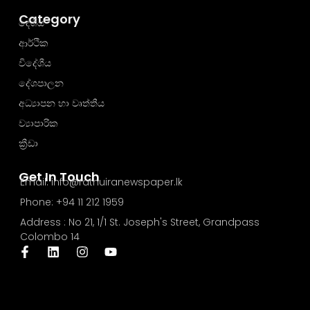
Category
දේශීය
ආර්ථික
විදේශීය
දේශපාලන
අධ්‍යාපන හා වෘත්තීය
ව්‍යාපාරික
ක්‍රීඩා
Get In Touch
Email: info@rathuiranewspaper.lk
Phone: +94 11 212 1959
Address : No 21, 1/1 St. Joseph's Street, Grandpass
Colombo 14