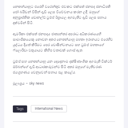
නෙතන්යාහුට එරෙහි වරෙන්තුව එවකට එක්සත් ජනපද ජනාධිපති
ජෝ බයිඩන් විසින් දැඩි ලෙස විවේචනය කරන ලදී. ඔහුගේ
අනුප්‍රාප්තික ඩොනල්ඩ් ට්‍රම්ප් ඊශ්‍රායල අගමැතිට දැඩි ලෙස සහාය
දක්වමින් සිටී.
ඇමරිකා එක්සත් ජනපදය ජාත්‍යන්තර අපරාධ අධිකරණයෙහි
සාමාජිකයෙකු නොවන අතර නෙතන්යාහු මහතා ඉරානයට එරෙහිව
යුද්ධය දියත් කිරීමට පෙර වොෂින්ටනයට සහ ට්‍රම්ප් මහතාගේ
ෆ්ලොරිඩා වතුයායට කිහිප වතාවක් ගොස් ඇත.
ට්‍රම්ප් සහ නෙතන්යාහු යන දෙදෙනාම දක්ෂිණාංශික අගමැති වික්ටර්
ඕර්බන්ගේ දැඩි ආධාරකරුවන්ව සිටි අතර ඔහුගේ මැතිවරණ
ජයග්‍රහණය වෙනුවෙන් සහාය පළ කළේය.
මූලාශ්‍රය – sky news
International News
Tags