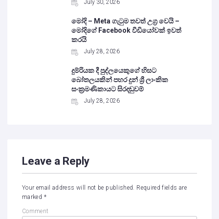
July 30, 2026
මෝදි – Meta ගැටුම තවත් උග්‍ර වෙයි –
මෝදිගේ Facebook වීඩියෝවක් ඉවත්
කරයි
July 28, 2026
දුම්රියක දී පුද්ලයෙකුගේ හිසට
බෝතලයකින් පහර දුන් ශ්‍රී ලාංකික
සංක්‍රමණිකායට සිරදඬුවම්
July 28, 2026
Leave a Reply
Your email address will not be published.
Required fields are
marked
*
Comment