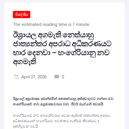
විදේශීය
The estimated reading time is 1 minute
ඊශ්‍රායල අගමැති නෙත්යාහු
ජාත්‍යන්තර අපරාධ අධිකරණයට
භාර දෙනවා – හංගේරියානු නව
අගමැති
April 21, 2026
0
ඊශ්‍රායල් අග්‍රාමාත්‍ය බෙන්ජමින් නෙතන්යාහු අත්අඩංගුවට ගන්නා බව
හංගේරියාවේ නව අග්‍රමාත්‍යවරයා වන පීටර් මැග්යාර් පවසයි.
හංගේරියාවේ නව අගමැතිවරයා පවසා ඇත්තේ ජාත්‍යන්තර අපරාධ
අධිකරණයෙන් හංගේරියාව ඉවත් කර ගැනීමේ තීරණයට ද
අත්හිටුවන බවයි.