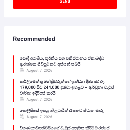
Recommended
සෞදි අරාබිය, තුර්කිය සහ පකිස්ථානය ඒකාබද්ධ
ආරක්ෂක ගිවිසුමකට අත්සන් තබයි
August 7, 2026
පාර්ලිමේන්තු මන්ත්‍රීවරුන්ගේ ඉන්ධන දීමනාව රු.
179,000 සිට 244,000 දක්වා ඉහළට – ආර්චුනා වැටුප්
වාර්තා ඉදිරිපත් කරයි
August 7, 2026
පොලිසියේ ඉහළ නිලධාරීන් රැසකට ස්ථාන මාරු
August 7, 2026
විගණකාධිපතිවරියගේ වැටුප් අනුමත කිරීමට රජයේ