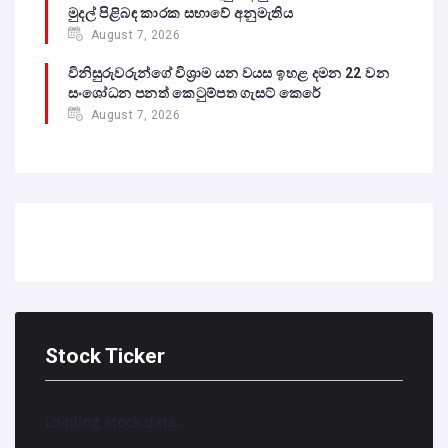
මුදල් පිළිබඳ කාරක සභාවේ අනුමැතිය
August 7, 2026
විනිසුරුවරුන්ගේ විශ්‍රාම යන වයස ඉහළ දමන 22 වන
සංශෝධන පනත් කෙටුම්පත ගැසට් කෙරේ
August 7, 2026
Stock Ticker
Loading stock data...