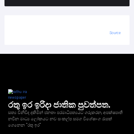
Source
රතු ඉර ඉරිදා ජාතික පුවත්පත.
සත්‍ය විනිවිද දකිමින් ජනතා පරමාධිපත්‍යයට ගරුකරන, අපක්ෂපාතී
නවීන මාධ්‍ය ලෝකයට නව සංකල්ප සමග විශේෂාංග රැසක්
ගෙනෙන "රතු ඉර"