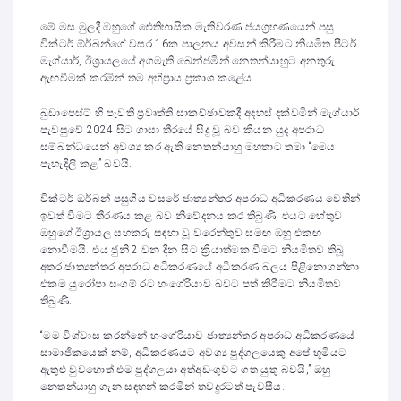
මේ මස මුලදී ඔහුගේ ඓතිහාසික මැතිවරණ ජයග්‍රහණයෙන් පසු
වික්ටර් ඕර්බන්ගේ වසර 16ක පාලනය අවසන් කිරීමට නියමිත පීටර්
මැග්යාර්, ඊශ්‍රායලයේ අගමැති බෙන්ජමින් නෙතන්යාහුට අනතුරු
ඇඟවීමක් කරමින් තම අභිප්‍රාය ප්‍රකාශ කළේය.
බුඩාපෙස්ට් හි පැවති ප්‍රවෘත්ති සාකච්ඡාවකදී අදහස් දක්වමින් මැග්යාර්
පැවසුවේ 2024 සිට ගාසා තීරයේ සිදු වූ බව කියන යුද අපරාධ
සම්බන්ධයෙන් අවශ්‍ය කර ඇති නෙතන්යාහු මහතාට තමා “මෙය
පැහැදිලි කළ” බවයි.
වික්ටර් ඔර්බන් පසුගිය වසරේ ජාත්‍යන්තර අපරාධ අධිකරණය වෙතින්
ඉවත් වීමට තීරණය කළ බව නිවේදනය කර තිබුණි, එයට හේතුව
ඔහුගේ ඊශ්‍රායල සහකරු සඳහා වූ වරෙන්තුව සමඟ ඔහු එකඟ
නොවීමයි. එය ජුනි 2 වන දින සිට ක්‍රියාත්මක වීමට නියමිතව තිබූ
අතර ජාත්‍යන්තර අපරාධ අධිකරණයේ අධිකරණ බලය පිළිනොගන්නා
එකම යුරෝපා සංගම් රට හංගේරියාව බවට පත් කිරීමට නියමිතව
තිබුණි.
“මම විශ්වාස කරන්නේ හංගේරියාව ජාත්‍යන්තර අපරාධ අධිකරණයේ
සාමාජිකයෙක් නම්, අධිකරණයට අවශ්‍ය පුද්ගලයෙකු අපේ භූමියට
ඇතුළු වුවහොත් එම පුද්ගලයා අත්අඩංගුවට ගත යුතු බවයි,” ඔහු
නෙතන්යාහු ගැන සඳහන් කරමින් තවදුරටත් පැවසීය.