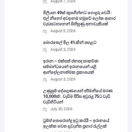
August 7, 2026
මිලියන 49ක් කුසගින්නට ගොදුරු වෙයි :
එල් නිනෝ අවදානම හමුවේ ලෝක ආහාර
වැඩසටහනෙන් බිහිසුණු අනාවැකියක්
August 5, 2026
බොරතෙල් මිල 4%කින් පහළට
August 3, 2026
ඉරාන – එක්සත් ජනපද සාකච්ඡා
සම්බන්ධයෙන් ඉරානයෙන් යළි
ආන්දෝලනාත්මක ප්‍රකාශයක්
August 3, 2026
උණුසුම් දේශගුණයෙන් ජර්මනියේ මරණ
10,000ක්: වැඩිම පිරිස අවුරුදු 75ට වැඩි
වැඩිහිටියන්
July 30, 2026
ට්‍රම්ප් පොරොන්දු ඉටු කරයි – ඉරානයේ
ඉලක්ක වෙත දැවැන්ත ප්‍රහාර රැල්ලක්