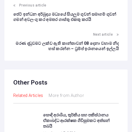
Previous article
ජෙට් ඉන්ධන අර්බුදය මධ්‍යයේ සියලුම ගුවන් සමාගම් ගුවන්
ගමන් අවලංගු කර අමතර ගාස්තු එකතු කරයි
Next article
මරණ දඬුවමට ලක්ව ඇති කාන්තාවන් 08 දෙනා වහාම නිද
හස් කරන්න – ට්‍රම්ප් ඉරානයෙන් ඉල්ලයි
Other Posts
Related Articles
More from Author
සෞදි අරාබිය, තුර්කිය සහ පකිස්ථානය
ඒකාබද්ධ ආරක්ෂක ගිවිසුමකට අත්සන්
තබයි