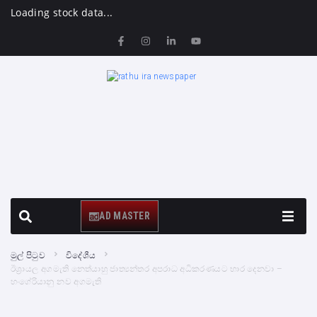
Loading stock data...
AD MASTER
මුල් පිටුව
විදේශීය
ඊශ්‍රායල අගමැති නෙත්යාහු ජාත්‍යන්තර අපරාධ අධිකරණයට භාර දෙනවා –
හංගේරියානු නව අගමැති