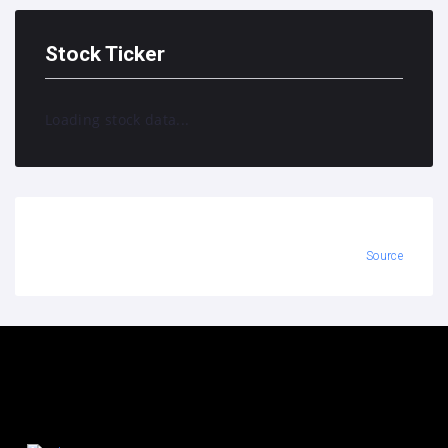
Stock Ticker
Loading stock data...
Source