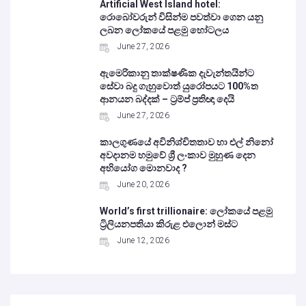
Artificial West Island hotel:
රොබෝවරුන් විසින්ම පවත්වා ගෙන යනු
ලබන ලෝකයේ පළමු හෝටලය
June 27, 2026
ඇමෙරිකානු තාක්ෂණික දැවැන්තයින්ට
සේවා බදු ගැහුවොත් යුරෝපයට 100%ත
ආනයන බද්දක් – ට්‍රම්ප් ප්‍රතිඥා දෙයි
June 27, 2026
කාලගුණයේ අවිනිශ්චිතතාව හා එල් නිනෝ
අවදානම හමුවේ ශ්‍රී ලංකාව මුහුණ දෙන
අභියෝග මොනවාද ?
June 20, 2026
World’s first trillionaire: ලෝකයේ පළමු
ට්‍රිලියනපතියා කිරුළ එලොන් මස්ට
June 12, 2026