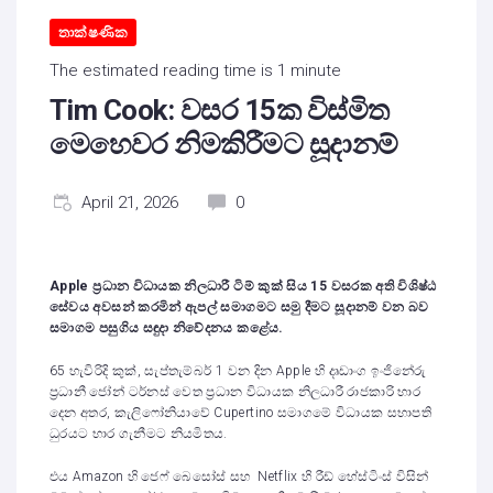
තාක්ෂණික
The estimated reading time is 1 minute
Tim Cook: වසර 15ක විස්මිත
මෙහෙවර නිමකිරීමට සූදානම්
April 21, 2026
0
Apple ප්‍රධාන විධායක නිලධාරී ටිම් කුක් සිය 15 වසරක අති විශිෂ්ඨ
සේවය අවසන් කරමින් ඇපල් සමාගමට සමු දීමට සූදානම් වන බව
සමාගම පසුගිය සඳුදා නිවේදනය කළේය.
65 හැවිරිදි කුක්, සැප්තැම්බර් 1 වන දින Apple හි දෘඩාංග ඉංජිනේරු
ප්‍රධානී ජෝන් ටර්නස් වෙත ප්‍රධාන විධායක නිලධාරී රාජකාරි භාර
දෙන අතර, කැලිෆෝනියාවේ Cupertino සමාගමේ විධායක සභාපති
ධුරයට භාර ගැනීමට නියමිතය.
එය Amazon හි ජෙෆ් බෙසෝස් සහ Netflix හි රීඩ් හේස්ටිංස් විසින්