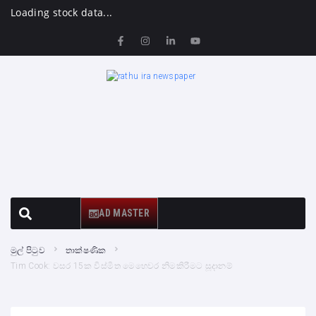
Loading stock data...
AD MASTER
මුල් පිටුව
තාක්ෂණික
Tim Cook: වසර 15ක විස්මිත මෙහෙවර නිමකිරීමට සූදානම්