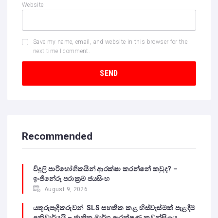
Website
Save my name, email, and website in this browser for the
next time I comment.
Recommended
විදුලි පාරිභෝගිකයින් ආරක්ෂා කරන්නේ කවුද? –
ඉංජිනේරු පරාක්‍රම ජයසිංහ
August 9, 2026
යතුරුපැදිකරුවන් SLS සහතික කළ හිස්වැස්මක් පැළඳීම
අනිවාර්යයි – ජාතික මාර්ග ආරක්ෂණ කවුන්සිලය