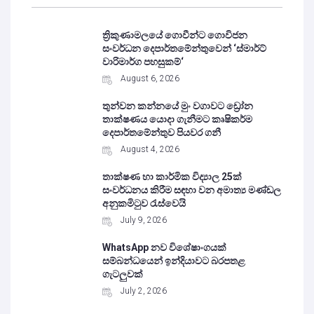
ත්‍රිකුණාමලයේ ගොවීන්ට ගොවිජන
සංවර්ධන දෙපාර්තමේන්තුවෙන් ‘ස්මාර්ට්
වාරිමාර්ග පහසුකම්‘
August 6, 2026
තුන්වන කන්නයේ මුං වගාවට ඩ්‍රෝන
තාක්ෂණය යොදා ගැනීමට කෘෂිකර්ම
දෙපාර්තමේන්තුව පියවර ගනී
August 4, 2026
තාක්ෂණ හා කාර්මික විද්‍යාල 25ක්
සංවර්ධනය කිරීම සඳහා වන අමාත්‍ය මණ්ඩල
අනුකමිටුව රැස්වෙයි
July 9, 2026
WhatsApp නව විශේෂාංගයක්
සම්බන්ධයෙන් ඉන්දියාවට බරපතළ
ගැටලුවක්
July 2, 2026