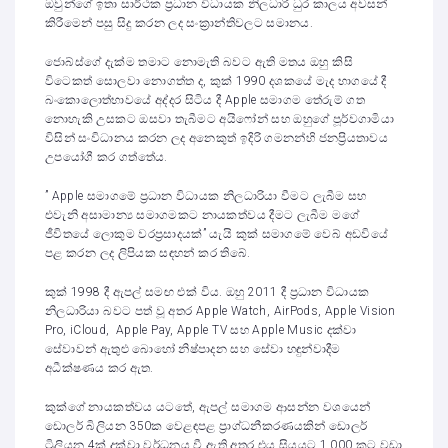
ඔවුන්ගේ ඉතා සාර්ථක ප්‍රධාන විධායක නිලධාරී ධුර කාලය අවසන්
කිරීමෙන් පසු සිදු කරන ලද සංක්‍රාන්තිවලට සමානය.
ජොබ්ස්ගේ දැක්ම තමාට නොමැති බවට ඇති මතය ඔහු කිසි
විටෙකත් සොලවා නොගත්ත ද, කුක් 1990 දශකයේ මැද භාගයේ දී
බංකොලොත්භාවයේ අද්දර සිටිය දී Apple සමාගම තේරුම් ගත
නොහැකි උසකට ඔසවා තැබීමට අයිෆෝන් සහ ඔහුගේ පූර්වගාමියා
විසින් සංවිධානය කරන ලද අනෙකුත් ඉදිරි ගමනන්හි ජනප්‍රියතාවය
උපයෝගී කර ගත්තේය.
” Apple සමාගමේ ප්‍රධාන විධායක නිලධාරියා වීමට ලැබීම සහ
එවැනි අසාමාන්‍ය සමාගමකට නායකත්වය දීමට ලැබීම මගේ
ජීවිතයේ ලොකුම වරප්‍රසාදයක්” යැයි කුක් සමාගමේ වෙබ් අඩවියේ
පළ කරන ලද ලිපියක සඳහන් කර තිබේ.
කුක් 1998 දී ඇපල් සමඟ එක් විය. ඔහු 2011 දී ප්‍රධාන විධායක
නිලධාරියා බවට පත් වූ අතර Apple Watch, AirPods, Apple Vision
Pro, iCloud, Apple Pay, Apple TV සහ Apple Music දක්වා
සේවාවන් ඇතුළු බොහෝ නිෂ්පාදන සහ සේවා හඳුන්වාදීම
අධීක්ෂණය කර ඇත.
කුක්ගේ නායකත්වය යටතේ, ඇපල් සමාගම ආසන්න වශයෙන්
ඩොලර් බිලියන 350ක වෙළඳපළ ප්‍රාග්ධනීකරණයකින් ඩොලර්
ට්‍රිලියන 4ක් දක්වා වර්ධනය වී ඇති අතර එය සියයට 1,000 කට වඩා