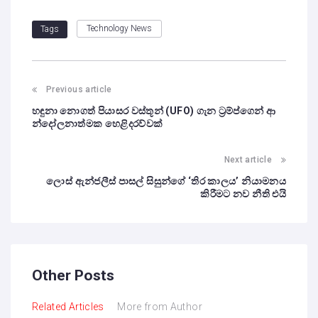
Technology News
Tags
Previous article
හඳුනා නොගත් පියාසර වස්තූන් (UFO) ගැන ට්‍රම්ප්ගෙන් ආ
න්දෝලනාත්මක හෙළිදරව්වක්
Next article
ලොස් ඇන්ජලීස් පාසල් සිසුන්ගේ ‘තිර කාලය’ නියාමනය
කිරීමට නව නීති එයි
Other Posts
Related Articles
More from Author