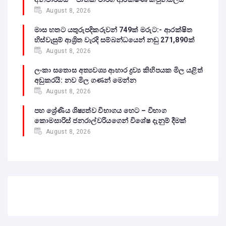
August 8, 2026
මාස හතට යතුරුපදිකරුවන් 749ක් මරුට:- ආරක්ෂිත
හිස්වැසුම් ආශ්‍රිත වැරදි සම්බන්ධයෙන් නඩු 271,890ක්
August 8, 2026
ලංකා සතොස අත්‍යවශ්‍ය ආහාර ද්‍රව්‍ය කිහිපයක මිල යළිත්
අඩුකරයි: නව මිල ගණන් මෙන්න
August 8, 2026
පහ ශ්‍රේණිය ශිෂ්‍යත්ව විභාගය හෙට – විභාග
කොමසාරිස් ජනරාල්වරියගෙන් විශේෂ දැනුම් දීමක්
August 8, 2026