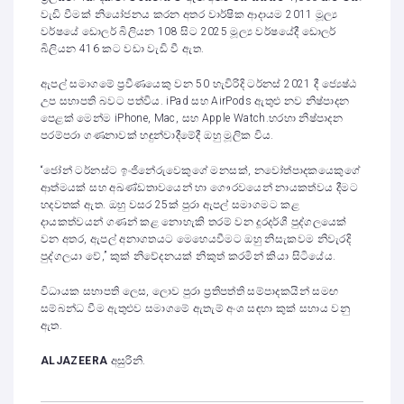
වැඩි වීමක් නියෝජනය කරන අතර වාර්ෂික ආදායම 2011 මූල්‍ය
වර්ෂයේ ඩොලර් බිලියන 108 සිට 2025 මූල්‍ය වර්ෂයේදී ඩොලර්
බිලියන 416 කට වඩා වැඩි වී ඇත.
ඇපල් සමාගමේ ප්‍රවීණයෙකු වන 50 හැවිරිදි ටර්නස් 2021 දී ජ්‍යෙෂ්ඨ
උප සභාපති බවට පත්විය. iPad සහ AirPods ඇතුළු නව නිෂ්පාදන
පෙළක් මෙන්ම iPhone, Mac, සහ Apple Watch.හරහා නිෂ්පාදන
පරම්පරා ගණනාවක් හඳුන්වාදීමේදී ඔහු මූලික විය.
“ජෝන් ටර්නස්ට ඉංජිනේරුවෙකුගේ මනසක්, නවෝත්පාදකයෙකුගේ
ආත්මයක් සහ අඛණ්ඩතාවයෙන් හා ගෞරවයෙන් නායකත්වය දීමට
හදවතක් ඇත. ඔහු වසර 25ක් පුරා ඇපල් සමාගමට කළ
දායකත්වයන් ගණන් කළ නොහැකි තරම් වන දූරදර්ශී පුද්ගලයෙක්
වන අතර, ඇපල් අනාගතයට මෙහෙයවීමට ඔහු නිසැකවම නිවැරදි
පුද්ගලයා වේ,” කුක් නිවේදනයක් නිකුත් කරමින් කියා සිටියේය.
විධායක සභාපති ලෙස, ලොව පුරා ප්‍රතිපත්ති සම්පාදකයින් සමඟ
සම්බන්ධ වීම ඇතුළුව සමාගමේ ඇතැම් අංශ සඳහා කුක් සහාය වනු
ඇත.
ALJAZEERA
අසුරිනි.