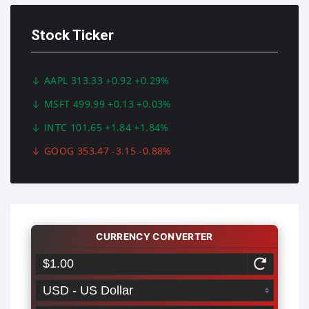
Stock Ticker
AAPL 313.33 +0.92 +0.29%
MSFT 499.99 +0.13 +0.03%
INTC 101.65 +1.84 +1.84%
GOOG 353.47 -3.15 -0.88%