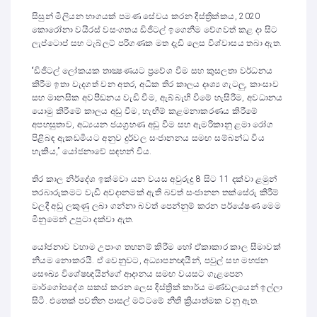
සිසුන් මිලියන භාගයක් පමණ සේවය කරන දිස්ත්‍රික්කය, 2020
කොරෝනා වයිරස් වසංගතය ඩිජිටල් ඉගෙනීම වේගවත් කළ දා සිට
ලැප්ටොප් සහ ටැබ්ලට් පරිගණක මත දැඩි ලෙස විශ්වාසය තබා ඇත.
“ඩිජිටල් ලෝකයක තාක්‍ෂණයට ප්‍රවේශ වීම සහ කුසලතා වර්ධනය
කිරීම ඉතා වැදගත් වන අතර, අධික තිර කාලය දෘශ්‍ය ගැටලු, කාංසාව
සහ මානසික අවපීඩනය වැඩි වීම, ඇබ්බැහි වීමේ හැසිරීම, අවධානය
යොමු කිරීමේ කාලය අඩු වීම, හැඟීම් කළමනාකරණය කිරීමේ
අපහසුතාව, අධ්‍යයන ජයග්‍රහණ අඩු වීම සහ ඇමරිකානු ළමා රෝග
පිළිබඳ ඇකඩමියට අනුව දුර්වල සංජානනය සමඟ සම්බන්ධ විය
හැකිය,” යෝජනාවේ සඳහන් විය.
තිර කාල නිර්දේශ ඉක්මවා යන වයස අවුරුදු 8 සිට 11 දක්වා ළමුන්
තරබාරුකමට වැඩි අවදානමක් ඇති බවත් සංජානන තක්සේරු කිරීම්
වලදී අඩු ලකුණු ලබා ගන්නා බවත් පෙන්නුම් කරන පර්යේෂණ මෙම
මිනුමෙන් උපුටා දක්වා ඇත.
යෝජනාව වහාම උපාංග තහනම් කිරීම හෝ ඒකාකාර කාල සීමාවක්
නියම නොකරයි. ඒ වෙනුවට, අධ්‍යාපනඥයින්, පවුල් සහ මහජන
සෞඛ්‍ය විශේෂඥයින්ගේ ආදානය සමඟ වයසට ගැළපෙන
මාර්ගෝපදේශ සකස් කරන ලෙස දිස්ත්‍රික් කාර්ය මණ්ඩලයෙන් ඉල්ලා
සිටී. එතෙක් පවතින පාසල් මට්ටමේ නීති ක්‍රියාත්මක වනු ඇත.