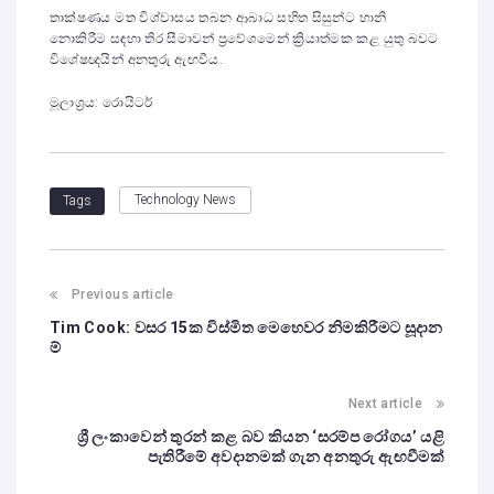
තාක්ෂණය මත විශ්වාසය තබන ආබාධ සහිත සිසුන්ට හානි
නොකිරීම සඳහා තිර සීමාවන් ප්‍රවේශමෙන් ක්‍රියාත්මක කළ යුතු බවට
විශේෂඥයින් අනතුරු ඇඟවීය.
මූලාශ්‍රය: රොයිටර්
Technology News
Tags
Previous article
Tim Cook: වසර 15ක විස්මිත මෙහෙවර නිමකිරීමට සූදාන
ම්
Next article
ශ්‍රී ලංකාවෙන් තුරන් කළ බව කියන ‘සරම්ප රෝගය’ යළි
පැතිරීමේ අවදානමක් ගැන අනතුරු ඇඟවීමක්