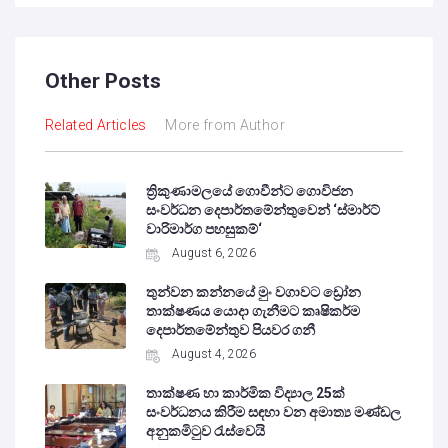
Other Posts
Related Articles
More from Author
ත්‍රිකුණාමලයේ ගොවීන්ට ගොවිජන
සංවර්ධන දෙපාර්තමේන්තුවෙන් ‘ස්මාර්ට්
වාරිමාර්ග පහසුකම්‘
August 6, 2026
තුන්වන කන්නයේ මුං වගාවට ඩ්‍රෝන
තාක්ෂණය යොදා ගැනීමට කෘෂිකර්ම
දෙපාර්තමේන්තුව පියවර ගනී
August 4, 2026
තාක්ෂණ හා කාර්මික විද්‍යාල 25ක්
සංවර්ධනය කිරීම සඳහා වන අමාත්‍ය මණ්ඩල
අනුකමිටුව රැස්වෙයි