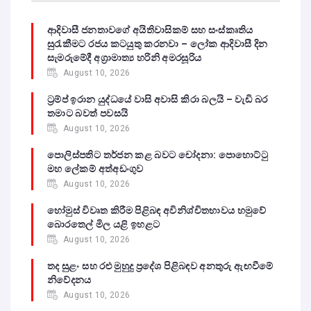
ආදිවාසී ජනතාවගේ අයිතිවාසිකම් සහ සංස්කෘතිය
සුරැකීමට රජය කටයුතු කරනවා – ලෝක ආදිවාසී දින
සැමරුමේදී අග්‍රාමාත්‍ය හරිනි අමරසූරිය
August 10, 2026
ට්‍රම්ප් ඉරාන යුද්ධයේ වාසි අවාසි කිරා බලයි – වැඩි බර
තමාට බවත් පවසයි
August 10, 2026
පොලිස්පතිට තර්ජන කළ බවට චෝදනා: පොහොට්ටු
මහ ලේකම් අත්අඩංගුව
August 10, 2026
හෝමුස් විවෘත කිරීම පිළිබඳ අවිනිශ්චිතභාවය හමුවේ
බොරතෙල් මිල යළි ඉහළට
August 10, 2026
තද සුළං සහ රළු මුහුදු ප්‍රදේශ පිළිබඳව අනතුරු ඇඟවීමේ
නිවේදනය
August 10, 2026