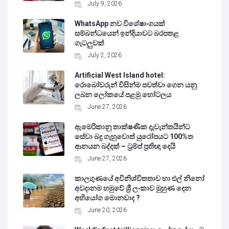
July 9, 2026
WhatsApp නව විශේෂාංගයක්
සම්බන්ධයෙන් ඉන්දියාවට බරපතළ
ගැටලුවක්
July 2, 2026
Artificial West Island hotel:
රොබෝවරුන් විසින්ම පවත්වා ගෙන යනු
ලබන ලෝකයේ පළමු හෝටලය
June 27, 2026
ඇමෙරිකානු තාක්ෂණික දැවැන්තයින්ට
සේවා බදු ගැහුවොත් යුරෝපයට 100%ත
ආනයන බද්දක් – ට්‍රම්ප් ප්‍රතිඥා දෙයි
June 27, 2026
කාලගුණයේ අවිනිශ්චිතතාව හා එල් නිනෝ
අවදානම හමුවේ ශ්‍රී ලංකාව මුහුණ දෙන
අභියෝග මොනවාද ?
June 20, 2026