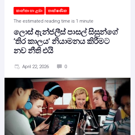
කාන්තා හා ළමා
තාක්ෂණික
The estimated reading time is 1 minute
ලොස් ඇන්ජලීස් පාසල් සිසුන්ගේ
‘තිර කාලය’ නියාමනය කිරීමට
නව නීති එයි
April 22, 2026
0