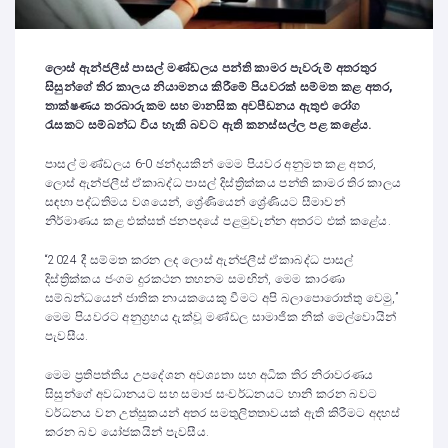
ලොස් ඇන්ජලීස් පාසල් මණ්ඩලය පන්ති කාමර පැවරුම් අතරතුර
සිසුන්ගේ තිර කාලය නියාමනය කිරීමේ පියවරක් සම්මත කළ අතර
,
තාක්ෂණය තරබාරුකම සහ මානසික අවපීඩනය ඇතුළු රෝග
රැසකට සම්බන්ධ විය හැකි බවට ඇති කනස්සල්ල පළ කළේය.
පාසල් මණ්ඩලය 6-0 ඡන්දයකින් මෙම පියවර අනුමත කළ අතර,
ලොස් ඇන්ජලීස් ඒකාබද්ධ පාසල් දිස්ත්‍රික්කය පන්ති කාමර තිර කාලය
සඳහා පද්ධතිමය වශයෙන්, ශ්‍රේණියෙන් ශ්‍රේණියට සීමාවන්
නිර්මාණය කළ එක්සත් ජනපදයේ පළමුවැන්න අතරට එක් කළේය.
“2024 දී සම්මත කරන ලද ලොස් ඇන්ජලීස් ඒකාබද්ධ පාසල්
දිස්ත්‍රික්කය ජංගම දුරකථන තහනම සමඟින්, මෙම කාරණා
සම්බන්ධයෙන් ජාතික නායකයෙකු වීමට අපි බලාපොරොත්තු වෙමු,”
මෙම පියවරට අනුග්‍රහය දැක්වූ මණ්ඩල සාමාජික නික් මෙල්වොයින්
පැවසීය.
මෙම ප්‍රතිපත්තිය උපදේශන අවශ්‍යතා සහ අධික තිර නිරාවරණය
සිසුන්ගේ අවධානයට සහ සමාජ සංවර්ධනයට හානි කරන බවට
වර්ධනය වන උත්සුකයන් අතර සමතුලිතතාවයක් ඇති කිරීමට අදහස්
කරන බව යෝජකයින් පැවසීය.